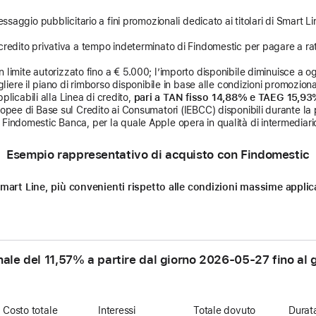
ssaggio pubblicitario a fini promozionali dedicato ai titolari di Smart Li
credito privativa a tempo indeterminato di Findomestic per pagare a rat
limite autorizzato fino a € 5.000; l’importo disponibile diminuisce a ogni
liere il piano di rimborso disponibile in base alle condizioni promozional
licabili alla Linea di credito,
pari a TAN fisso 14,88% e TAEG 15,9
uropee di Base sul Credito ai Consumatori (IEBCC) disponibili durante la 
Findomestic Banca, per la quale Apple opera in qualità di intermediario
Esempio rappresentativo di acquisto con Findomestic
n Smart Line, più convenienti rispetto alle condizioni massime appl
nale del 11,57% a partire dal giorno
2026-05-27
fino al 
Costo totale
Interessi
Totale dovuto
Durat