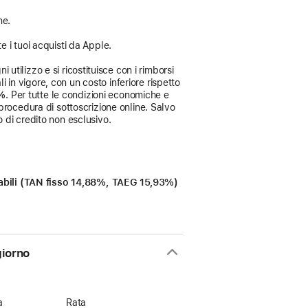
ne.
e i tuoi acquisti da Apple.
 utilizzo e si ricostituisce con i rimborsi
i in vigore, con un costo inferiore rispetto
3%
. Per tutte le condizioni economiche e
procedura di sottoscrizione online. Salvo
 di credito non esclusivo.
icabili (TAN fisso 14,88%, TAEG 15,93%)
giorno
a
Rata