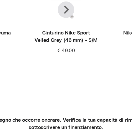
Precedente
Avanti
rcuma
Cinturino Nike Sport
Nik
Veiled Grey (46 mm) - S/M
€ 49,00
gno che occorre onorare. Verifica la tua capacità di rimb
sottoscrivere un finanziamento.