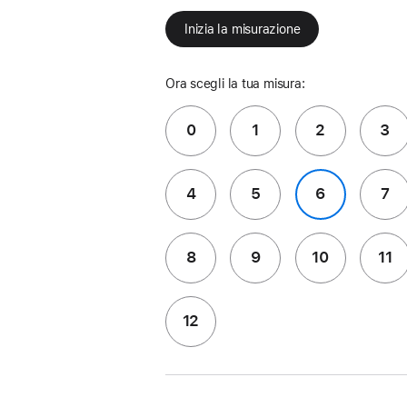
Inizia la misurazione
Ora scegli la tua misura:
0
1
2
3
4
5
6
7
8
9
10
11
12