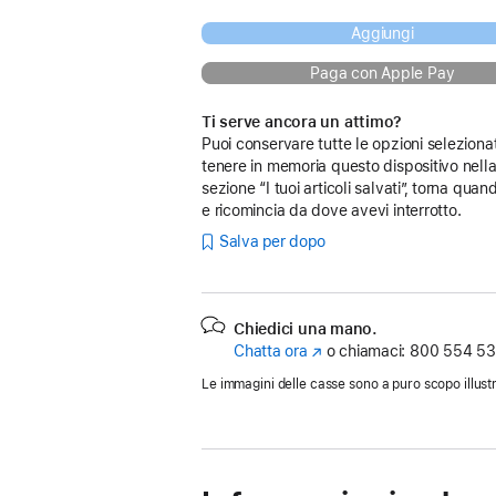
Aggiungi
Paga con Apple Pay
Ti serve ancora un attimo?
Puoi conservare tutte le opzioni seleziona
tenere in memoria questo dispositivo nell
sezione “I tuoi articoli salvati”, torna quan
e ricomincia da dove avevi interrotto.
Salva per dopo
Chiedici una mano.
Chatta ora
(Si
o chiamaci:
800 554 53
apre
Le immagini delle casse sono a puro scopo illustr
in
una
nuova
finestra)