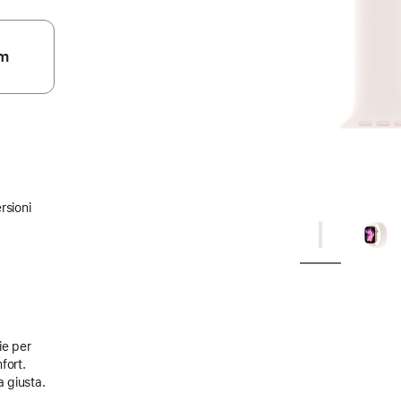
m
rsioni
ie per
fort.
a giusta.