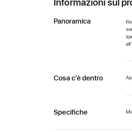
Informazioni sul p
Panoramica
Re
se
sp
al
Cosa c’è dentro
Ap
Specifiche
Ma