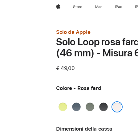
Apple
Store
Mac
iPad
i
Solo da Apple
Solo Loop rosa far
(46 mm) - Misura 
€ 49,00
Colore - Rosa fard
Giallo
Blu
Grigioverde
Nero
neon
salmastro
Rosa fard
Dimensioni della cassa