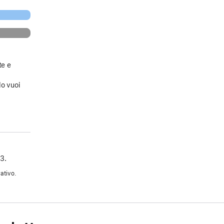
te e
a
do vuoi
3.
ativo.