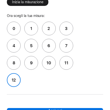
Inizia la misurazione
Ora scegli la tua misura:
0
1
2
3
4
5
6
7
8
9
10
11
12