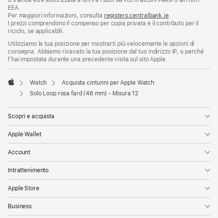
d’Irlanda ed è autorizzata a offrire i suoi servizi in alcuni Paesi o territori
EEA.
Per maggiori informazioni, consulta
registers.centralbank.ie
.
I prezzi comprendono il compenso per copia privata e il contributo per il
riciclo, se applicabili.
Utilizziamo la tua posizione per mostrarti più velocemente le opzioni di
consegna. Abbiamo ricavato la tua posizione dal tuo indirizzo IP, o perché
l’hai impostata durante una precedente visita sul sito Apple.
Watch
Acquista cinturini per Apple Watch
Apple
Solo Loop rosa fard (46 mm) - Misura 12
Scopri e acquista
Apple Wallet
Account
Intrattenimento
Apple Store
Business