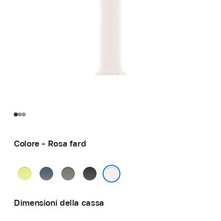
Colore - Rosa fard
Giallo
Blu
Grigioverde
Nero
neon
salmastro
Rosa fard
Dimensioni della cassa