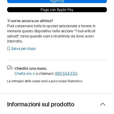
Aggiungi
Paga con Apple Pay
Ti serve ancora un attimo?
Puoi conservare tutte le opzioni selezionate e tenere in
memoria questo dispositivo nella sezione “I tuoi articoli
salvati”, torna quando vuoi e ricomincia da dove avevi
interrotto.
Salva per dopo
Chiedici una mano.
Chatta ora
(Si
o chiamaci:
800 554 533
.
apre
Le immagini delle casse sono a puro scopo illustrativo.
in
una
nuova
finestra)
Informazioni sul prodotto