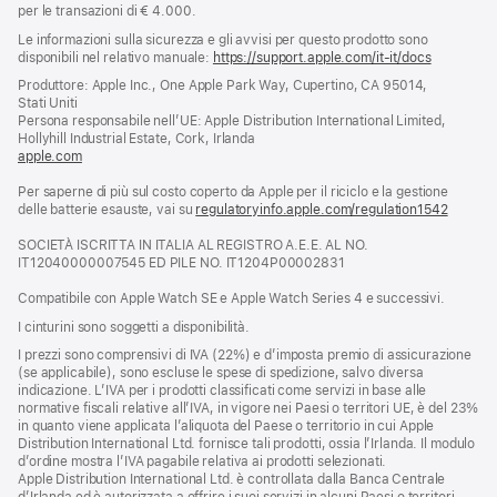
per le transazioni di € 4.000.
Le informazioni sulla sicurezza e gli avvisi per questo prodotto sono
disponibili nel relativo manuale:
https://support.apple.com/it-it/docs
(si
apre
Produttore: Apple Inc., One Apple Park Way, Cupertino, CA 95014,
una
Stati Uniti
nuova
Persona responsabile nell’UE: Apple Distribution International Limited,
finestra)
Hollyhill Industrial Estate, Cork, Irlanda
apple.com
(si
apre
Per saperne di più sul costo coperto da Apple per il riciclo e la gestione
una
delle batterie esauste, vai su
nuova
regulatoryinfo.apple.com/regulation1542
(si
finestra)
apre
SOCIETÀ ISCRITTA IN ITALIA AL REGISTRO A.E.E. AL NO.
una
IT12040000007545 ED PILE NO. IT1204P00002831
nuova
finestra
Compatibile con Apple Watch SE e Apple Watch Series 4 e successivi.
I cinturini sono soggetti a disponibilità.
I prezzi sono comprensivi di IVA (22%) e d’imposta premio di assicurazione
(se applicabile), sono escluse le spese di spedizione, salvo diversa
indicazione. L’IVA per i prodotti classificati come servizi in base alle
normative fiscali relative all’IVA, in vigore nei Paesi o territori UE, è del 23%
in quanto viene applicata l’aliquota del Paese o territorio in cui Apple
Distribution International Ltd. fornisce tali prodotti, ossia l’Irlanda. Il modulo
d’ordine mostra l’IVA pagabile relativa ai prodotti selezionati.
Apple Distribution International Ltd. è controllata dalla Banca Centrale