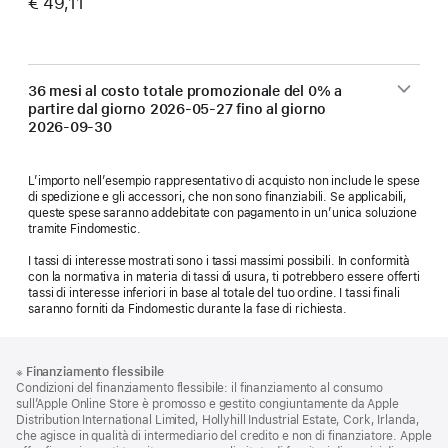
€ 49,11
36 mesi al costo totale promozionale del 0% a
partire dal giorno
2026-05-27
fino al giorno
2026-09-30
L’importo nell’esempio rappresentativo di acquisto non include le spese
di spedizione e gli accessori, che non sono finanziabili. Se applicabili,
queste spese saranno addebitate con pagamento in un’unica soluzione
tramite Findomestic.
I tassi di interesse mostrati sono i tassi massimi possibili. In conformità
con la normativa in materia di tassi di usura, ti potrebbero essere offerti
tassi di interesse inferiori in base al totale del tuo ordine. I tassi finali
saranno forniti da Findomestic durante la fase di richiesta.
Piè
Note
※
Finanziamento flessibile
a
di
Condizioni del finanziamento flessibile: il finanziamento al consumo
piè
pagina
sull’Apple Online Store è promosso e gestito congiuntamente da Apple
di
Distribution International Limited, Hollyhill Industrial Estate, Cork, Irlanda,
pagina
che agisce in qualità di intermediario del credito e non di finanziatore. Apple