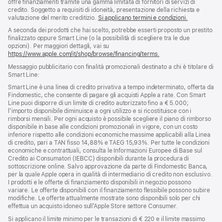
offre finanziamenti tramite una gamma limitata di fornitori di servizi di
credito. Soggetto a requisiti di idoneità, presentazione della richiesta e
valutazione del merito creditizio.
Si applicano termini e condizioni.
A seconda dei prodotti che hai scelto, potrebbe esserti proposto un prestito
finalizzato oppure Smart Line (o la possibilità di scegliere tra le due
opzioni). Per maggiori dettagli, vai su
https://www.apple.com/it/shop/browse/financing/terms.
Messaggio pubblicitario con finalità promozionali destinato a chi è titolare di
Smart Line:
Smart Line è una linea di credito privativa a tempo indeterminato, offerta da
Findomestic, che consente di pagare gli acquisti Apple a rate. Con Smart
Line puoi disporre di un limite di credito autorizzato fino a € 5.000;
l’importo disponibile diminuisce a ogni utilizzo e si ricostituisce con i
rimborsi mensili. Per ogni acquisto è possibile scegliere il piano di rimborso
disponibile in base alle condizioni promozionali in vigore, con un costo
inferiore rispetto alle condizioni economiche massime applicabili alla Linea
di credito, pari a TAN fisso 14,88% e TAEG 15,93%. Per tutte le condizioni
economiche e contrattuali, consulta le Informazioni Europee di Base sul
Credito ai Consumatori (IEBCC) disponibili durante la procedura di
sottoscrizione online. Salvo approvazione da parte di Findomestic Banca,
per la quale Apple opera in qualità di intermediario di credito non esclusivo.
I prodotti e le offerte di finanziamento disponibili in negozio possono
variare. Le offerte disponibili con il finanziamento flessibile possono subire
modifiche. Le offerte attualmente mostrate sono disponibili solo per chi
effettua un acquisto idoneo sull’Apple Store settore Consumer.
Si applicano il limite minimo per le transazioni di € 220 e il limite massimo