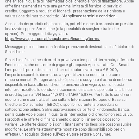
pagina
che agisce in qualità di intermediario del credito e non di finanziatore. Apple
offre finanziamenti tramite una gamma limitata di fornitori di servizi di
credito. Soggetto a requisiti di idoneità, presentazione della richiesta e
valutazione del merito creditizio.
Si applicano termini e condizioni.
A seconda dei prodotti che hai scelto, potrebbe esserti proposto un prestito
finalizzato oppure Smart Line (o la possibilità di scegliere tra le due
opzioni). Per maggiori dettagli, vai su
https://www.apple.com/it/shop/browse/financing/terms.
Messaggio pubblicitario con finalità promozionali destinato a chi è titolare di
Smart Line:
Smart Line è una linea di credito privativa a tempo indeterminato, offerta da
Findomestic, che consente di pagare gli acquisti Apple a rate. Con Smart
Line puoi disporre di un limite di credito autorizzato fino a € 5.000;
l’importo disponibile diminuisce a ogni utilizzo e si ricostituisce con i
rimborsi mensili. Per ogni acquisto è possibile scegliere il piano di rimborso
disponibile in base alle condizioni promozionali in vigore, con un costo
inferiore rispetto alle condizioni economiche massime applicabili alla Linea
di credito, pari a TAN fisso 14,88% e TAEG 15,93%. Per tutte le condizioni
economiche e contrattuali, consulta le Informazioni Europee di Base sul
Credito ai Consumatori (IEBCC) disponibili durante la procedura di
sottoscrizione online. Salvo approvazione da parte di Findomestic Banca,
per la quale Apple opera in qualità di intermediario di credito non esclusivo.
I prodotti e le offerte di finanziamento disponibili in negozio possono
variare. Le offerte disponibili con il finanziamento flessibile possono subire
modifiche. Le offerte attualmente mostrate sono disponibili solo per chi
effettua un acquisto idoneo sull’Apple Store settore Consumer.