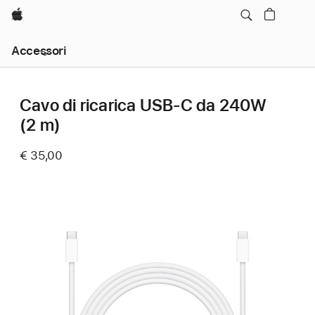
Apple
Navigazione
Accessori
locale,
apri
menu
Cavo di ricarica USB‑C da 240W
(2 m)
€ 35,00