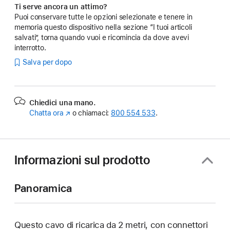
Ti serve ancora un attimo?
Puoi conservare tutte le opzioni selezionate e tenere in
memoria questo dispositivo nella sezione “I tuoi articoli
salvati”, torna quando vuoi e ricomincia da dove avevi
interrotto.
Salva per dopo
Chiedici una mano.
Chatta ora
(Si
o chiamaci:
800 554 533
.
apre
in
una
nuova
Informazioni sul prodotto
finestra)
Panoramica
Questo cavo di ricarica da 2 metri, con connettori