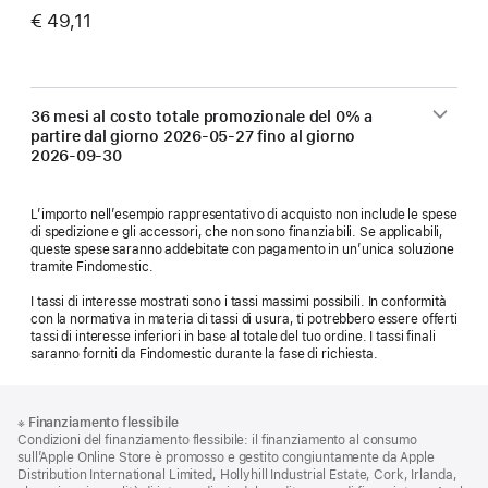
€ 49,11
36 mesi al costo totale promozionale del 0% a
partire dal giorno
2026-05-27
fino al giorno
2026-09-30
L’importo nell’esempio rappresentativo di acquisto non include le spese
di spedizione e gli accessori, che non sono finanziabili. Se applicabili,
queste spese saranno addebitate con pagamento in un’unica soluzione
tramite Findomestic.
I tassi di interesse mostrati sono i tassi massimi possibili. In conformità
con la normativa in materia di tassi di usura, ti potrebbero essere offerti
tassi di interesse inferiori in base al totale del tuo ordine. I tassi finali
saranno forniti da Findomestic durante la fase di richiesta.
Piè
Note
※
Finanziamento flessibile
a
di
Condizioni del finanziamento flessibile: il finanziamento al consumo
piè
pagina
sull’Apple Online Store è promosso e gestito congiuntamente da Apple
di
Distribution International Limited, Hollyhill Industrial Estate, Cork, Irlanda,