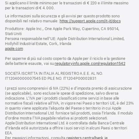
Si applicano il limite minimo per le transazioni di € 220 e il limite massimo
per le transazioni di € 4.000.
Le informazioni sulla sicurezza e gli avvisi per questo prodotto sono
disponibili nel relativo manuale:
https://support.apple.com/it-it/docs
(si
apre
Produttore: Apple Inc., One Apple Park Way, Cupertino, CA 95014,
una
Stati Uniti
nuova
Persona responsabile nell’UE: Apple Distribution International Limited,
finestra)
Hollyhill Industrial Estate, Cork, Irlanda
apple.com
(si
apre
Per saperne di più sul costo coperto da Apple per il riciclo e la gestione
una
delle batterie esauste, vai su
nuova
regulatoryinfo.apple.com/regulation1542
(si
finestra)
apre
SOCIETÀ ISCRITTA IN ITALIA AL REGISTRO A.E.E. AL NO.
una
IT12040000007545 ED PILE NO. IT1204P00002831
nuova
finestra
I prezzi sono comprensivi di IVA (22%) e d’imposta premio di assicurazione
(se applicabile), sono escluse le spese di spedizione, salvo diversa
indicazione. L’IVA per i prodotti classificati come servizi in base alle
normative fiscali relative all’IVA, in vigore nei Paesi o territori UE, è del 23%
in quanto viene applicata l’aliquota del Paese o territorio in cui Apple
Distribution International Ltd. fornisce tali prodotti, ossia l’Irlanda. Il modulo
d’ordine mostra l’IVA pagabile relativa ai prodotti selezionati.
Apple Distribution International Ltd. è controllata dalla Banca Centrale
d’Irlanda ed è autorizzata a offrire i suoi servizi in alcuni Paesi o territori
EEA.
Per maggiori informazioni, consulta
registers.centralbank.ie
.