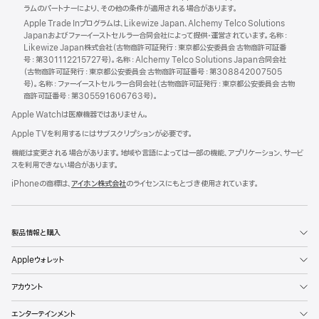
ラムのパートナーにより、その他の条件が適用される場合がありま す 。
Apple Trade Inプログラムは、Likewize Japan、Alchemy Telco Solutions
Japanおよびファーイーストセルラー合同会社によって提供・運営されています。名称：
Likewize Japan株式会社（古物商許可証発行：東京都公安委員会 古物商許可証番
号：第301112215727号）。名称：Alchemy Telco Solutions Japan合同会社
（古物商許可証発行：東京都公安委員会 古物商許可証番号：第308842007505
号）。名称：ファーイーストセルラー合同会社（古物商許可証発行：東京都公安委員会 古物
商許可証番号：第
305591606763号）。
Apple Watchは医療機器ではありませ ん。
Apple TVを利用するにはサブスクリプションが必要で す 。
機能は変更される場合があります。地域や言語によっては一部の機能、アプリケーシ ョ ン 、サービ
スを利用できない場合がありま す 。
iPhoneの商標は、
アイホン株式会社
のライセンスにもとづき使用されてい
ます。
製品情報と購入
Appleウォレット
アカウント
エンターテインメント