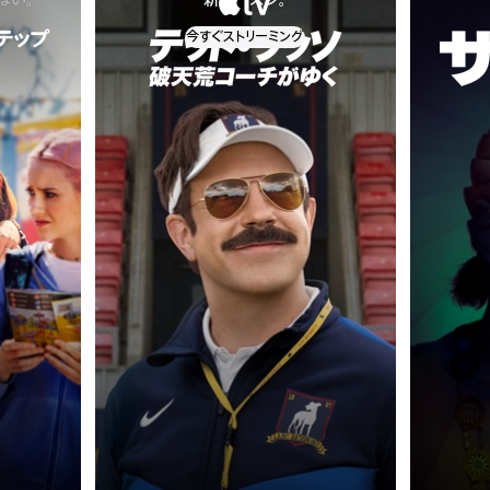
ない。
新シーズン。
今すぐストリーミング