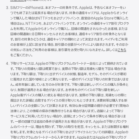
SIMフリーのiPhoneは、本オファーの対象外です。Appleは、予告なく本オファーをい
つでも終了または延長する場合があります。対象の通信キャリアは、Appleからオンライ
ンで購入した場合はNTTドコモおよびソフトバンク、直営店のApple Storeで購入した
場合はau、NTTドコモ、およびソフトバンクです。オンラインの通信キャリア割引プログラ
ムを利用してAppleからオンラインで購入し、回線の開通をされなかったお客様、または
回線の開通後に8日間キャンセルされたお客様は、通信キャリア割引の対象外となりま
す。割引の対象かどうかは、通信キャリアの規約によって決定されます。ペイディをご利用
のお客様が上記に該当する場合、割引額の全額がペイディにより請求されます。そのほか
の支払い方法をご利用のお客様は、割引額をお受け取りになれません。詳しくは
こちら
をご覧くださ い 。
下取りサービスは、Appleの下取りプログラムのパートナー会社によって提供されていま
す。下取りの見積もり額は概算であり、実際の下取り額は見積もり額を下回る場合があ
ります。下取り額は、下取りに出すデバイスの状態、製造年、モデル、そのデバイスが最初
に販売された国や地域によって異なります。一部のデバイスは下取りの対象ではありませ
ん。成年年齢に達している方のみが対象です。下取り額は新しいデバイスの購入が条件と
なり、制限が適用される場合があります。お手持ちのデバイスの下取り額を新しい
Apple製デバイスの購入に使える場合があります。実際の下取り額は、見積もりの際に
提出された詳細と合致するデバイスの受け取りにもとづきます。消費税等は購入する新
しいデバイスの全額について計算されます。有効な身分証明書の提示が必要です（現地の
法律により、この情報の保存が義務付けられる場合があります）。店舗によって下取り
サービスをご利用いただけない場合や、店頭とオンラインで条件が異なる場合がありま
す。一部の店舗では追加の条件が適用される場合があります。Appleの下取りプログラ
ムのパートナーは、理由を問わず、下取りの取引を拒否、キャンセル、または制限する権利
を有します。対象となるデバイスの下取りおよびリサイクルについての詳細は、Appleの
下取りプログラムのパートナーから入手できます。AppleまたはAppleの下取りプログ