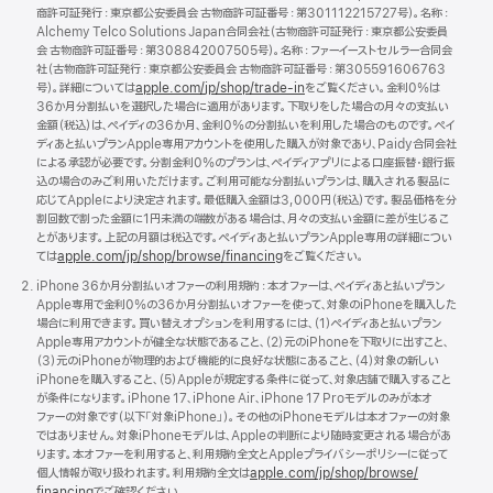
い
商許可証発行：東京都公安委員会 古物商許可証番号：第301112215727号）。名称：
Alchemy Telco Solutions Japan合同会社（古物商許可証発行：東京都公安委員
ち
会 古物商許可証番号：第308842007505号）。名称：ファーイーストセルラー合同会
ば
社（古物商許可証発行：東京都公安委員会 古物商許可証番号：第305591606763
ん！
号）。詳細については
apple.com/
jp/
shop/
trade - in
をご覧ください。金利0%は
36か月分割払いを選択した場合に適用があります。下取りをした場合の月々の支払い
金額（税込）は、ペイディの36か月、金利0%の分割払いを利用した場合のものです。ペイ
ディあと払いプランApple専用アカウントを使用した購入が対象であり、Paidy合同会社
による承認が必要です。分割金利0%のプランは、ペイディアプリによる口座振替・銀行振
込の場合のみご利用いただけます。ご利用可能な分割払いプランは、購入される製品に
応じてAppleにより決定されます。最低購入金額は3,000円（税込）です。製品価格を分
割回数で割った金額に1円未満の端数がある場合は、月々の支払い金額に差が生じるこ
とがあります。上記の月額は税込です。ペイディあと払いプランApple専用の詳細につい
ては
apple.com/jp/
shop/
browse/
financing
をご覧くださ い。
iPhone 36か月分割払いオファーの利用規約：本オファーは、ペイディあと払いプラン
Apple専用で金利0%の36か月分割払いオファーを使って、対象のiPhoneを購入した
場合に利用できます。買い替えオプションを利用するには、（1）ペイディあと払いプラン
Apple専用アカウントが健全な状態であること、（2）元のiPhoneを下取りに出すこと、
（3）元のiPhoneが物理的および機能的に良好な状態にあること、（4）対象の新しい
iPhoneを購入すること、（5）Appleが規定する条件に従って、対象店舗で購入すること
が条件になります。iPhone 17、iPhone Air、iPhone 17 Proモデルのみが本オ
ファーの対象です（以下「対象iPhone」）。その他のiPhoneモデルは本オファーの対象
ではありません。対象iPhoneモデルは、Appleの判断により随時変更される場合があ
ります。本オファーを利用すると、利用規約全文とAppleプライバシーポリシーに従って
個人情報が取り扱われます。利用規約全文は
apple.com/jp/
shop/
browse/
financing
でご確認くださ い。