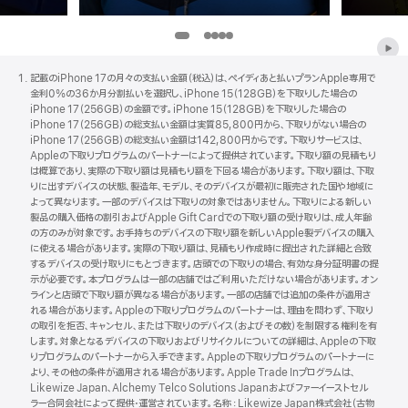
項
項
項
項
目
目
目
目
項
項
項
項
項
6
7
8
9
目
目
目
目
目
Apple
Footer
記載のiPhone 17の月々の支払い金額（税込）は、ペイディあと払いプランApple専用で
-
-
-
-
1
2
3
4
5
金利0%の36か月分割払いを選択し、iPhone 15（128GB）を下取りした場合の
ス
シュ
Friday
Trying
-
-
-
-
-
iPhone 17（256GB）の金額です。iPhone 15（128GB）を下取りした場合の
ヌー
ガー
Night
〜
テッ
サ
ラッ
ケー
ディ
iPhone 17（256GB）の総支払い金額は実質85,800円から、下取りがない場合の
iPhone 17（256GB）の総支払い金額は142,800円からです。下取りサービスは、
ピー
Baseball
親
ド・
イ
キー
プ・
ン
Appleの下取りプログラムのパートナーによって提供されていま す。下取り額の見積もり
プ
に
ラッ
ロ
フィ
ク
は概算であり、実際の下取り額は見積もり額を下回る場合があります。下取り額は、下取
レ
な
ソ：
アー
りに出すデバイスの状態、製造年、モデル、そのデバイスが最初に販売された国や地域に
よって異なります。一部のデバイスは下取りの対象ではありません。下取りによる新しい
ゼ
る
破
製品の購入価格の割引およびApple Gift Cardでの下取り額の受け取りは、成人年齢
ン
ス
天
の方のみが対象です。お手持ちのデバイスの下取り額を新しいApple製デバイスの購入
ツ：
テッ
に使える場合があります。実際の下取り額は、見積もり作成時に提出された詳細と合致
荒
するデバイスの受け取りにもとづきます。店頭での下取りの場合、有効な身分証明書の提
やっ
プ〜
コー
示が必要です。本プログラムは一部の店舗ではご利用いただけない場合があります。オン
ぱ
チ
ラインと店頭で下取り額が異なる場合があります。一部の店舗では追加の条件が適用さ
れる場合があります。Appleの下取りプログラムのパートナーは、理由を問わず、下取り
り、
が
の取引を拒否、キャンセル、または下取りのデバイス（およびその数）を制限する権利を有
お
ゆ
します。対象となるデバイスの下取りおよびリサイクルについての詳細は、Appleの下取
う
く
りプログラムのパートナーから入手できます。Appleの下取りプログラムのパートナーに
より、その他の条件が適用される場合があります。Apple Trade Inプログラムは、
ち
Likewize Japan、Alchemy Telco Solutions Japanおよびファーイーストセル
が
ラー合同会社によって提供・運営されています。名称：Likewize Japan株式会社（古物