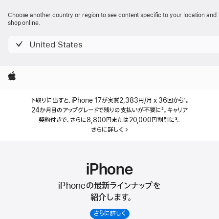
Apple
Choose another country or region to see content specific to your location and
shop online.
United States
Apple
下取りに出すと、iPhone 17が
実質
2,383円/月
x
36回から
1
。
24か月目の
アップ
グレードで
残りの
支払いが
不要に
2
。
キャリア
契約付きで、
さらに
8,800円
または
20,000円
割引に
3
。
さらに詳しく
iPhone
iPhoneの最新ラインナップを
紹介します。
さらに詳しく