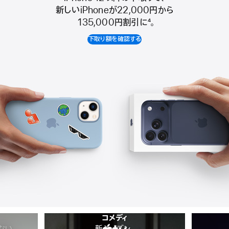
Apple
新しいiPhoneが22,000円から
Trade
135,000円割引に
4
。
In
下取り額を確認する
コメディ