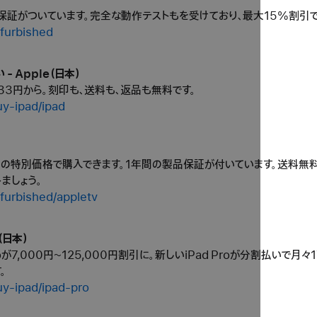
保証がついています。完全な動作テストもを受けており、最大15%割引で
efurbished
 - Apple（日本）
,233円から。刻印も、送料も、返品も無料です。
uy-ipad/ipad
引きの特別価格で購入できます。1年間の製品保証が付いています。送料無料。
ましょう。
furbished/appletv
（日本）
roが7,000円~125,000円割引に。新しいiPad Proが分割払いで月
。
uy-ipad/ipad-pro