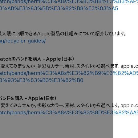
shop/watch/bands/herm%C3%A8s%E3%83%88%E3%8
3%AB%E3%83%BB%E3%82%B8%E3%83%A5
を最大限に回収できるApple製品の仕組みについて紹介しています。
ng/recycler-guides/
atchのバンドを購入 - Apple（日本）
ルを変えてみませんか。多彩なカラー、素材、スタイルから選べます。apple
shop/watch/bands/herm%C3%A8s%E3%82%B9%E3%8
3%93%E3%83%B3%E3%82%B0
バンドを購入 - Apple（日本）
ルを変えてみませんか。多彩なカラー、素材、スタイルから選べます。apple
shop/watch/bands/herm%C3%A8s%E3%83%8D%E3%8