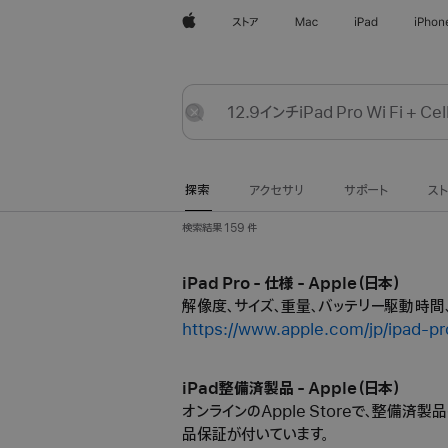
Apple
ストア
Mac
iPad
iPhon
探
送
リ
索
信
セ
ッ
探索
アクセサリ
サポート
ス
ト
検索結果 159 件
iPad Pro - 仕様 - Apple（日本）
解像度、サイズ、重量、バッテリー駆動時間、容量な
https://www.apple.com/jp/ipad-pr
iPad整備済製品 - Apple（日本）
オンラインのApple Storeで、整備
品保証が付いています。