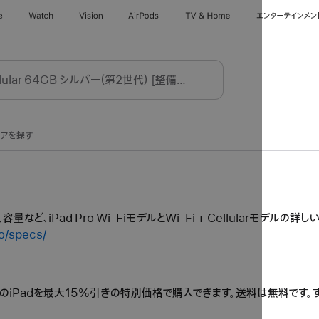
e
Watch
Vision
AirPods
TV & Home
エンターテインメン
トアを探す
ど、iPad Pro Wi-FiモデルとWi-Fi + Cellularモデルの
o/specs/
済製品のiPadを最大15%引きの特別価格で購入できます。送料は無料です。