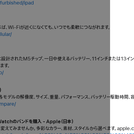
furbished/ipad
ば、Wi-Fiが近くになくても、いつでも柔軟につながれます。
ular/
nceのために設計されたM5チップ、一日中使えるバッテリー、11インチまたは13イ
えます。
o/
）
Pad miniの各モデルの解像度、サイズ、重量、パフォーマンス、バッテリー駆動時
ompare/
Watchのバンドを購入 - Apple（日本）
ルを変えてみませんか。多彩なカラー、素材、スタイルから選べます。apple