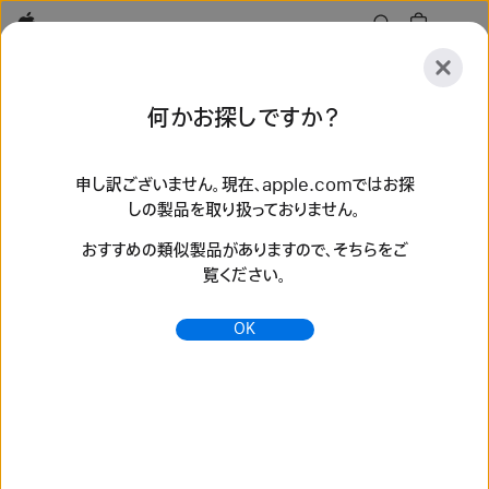
Apple
探
何かお探しですか？
索
送
リ
信
セ
申し訳ございません。現在、apple.comではお探
しの製品を取り扱っておりません。
ッ
探索
アクセサリ
サポート
ストアを探す
ト
おすすめの類似製品がありますので、そちらをご
検索結果 174 件
覧ください。
Apple Watch SE 3を購入 - Apple（日本）
OK
様々なバンドと組み合わせられる40mmと44mmのApple
Watch SE 3アルミニウムケース。携帯電話通信機能を内蔵し
たモデルもあります。お使いのApple Watchを下取りに出す
と、スタイリッシュな新しいApple Watch SE 3が5,000円
~45,000円割引に。apple.comで今すぐ...
https://www.apple.com/jp/shop/buy-watch/apple-