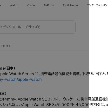
e
Watch
Vision
AirPods
TV & Home
エンターテインメン
トアを探す
ple（日本）
e Watch Series 11。携帯電話通信機能も搭載。下取りに出すと、
buy-watch/apple-watch
日本）
4mmのApple Watch SE 3アルミニウムケース。携帯電話通
シュな新しいApple Watch SE 3が5,000円~45,000円割引に。ap