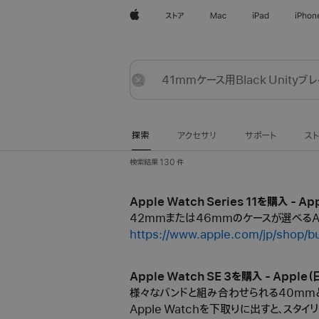
Apple
ストア
Mac
iPad
iPhon
探
送
リ
索
信
セ
ッ
探索
アクセサリ
サポート
ス
ト
検索結果 130 件
Apple Watch Series 11を購入 - Ap
42mmまたは46mmのケースが選べるAppl
https://www.apple.com/jp/shop/
Apple Watch SE 3を購入 - Apple（
様々なバンドと組み合わせられる40mmと4
Apple Watchを下取りに出すと、スタイリッ