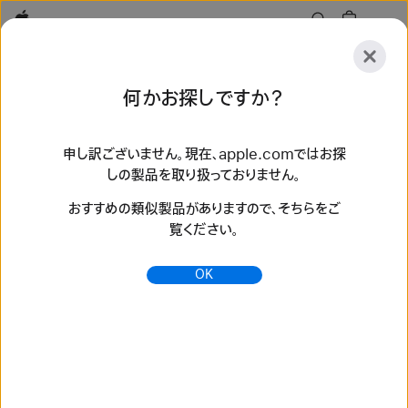
Apple
探
何かお探しですか？
索
送
リ
信
セ
申し訳ございません。現在、apple.comではお探
しの製品を取り扱っておりません。
ッ
探索
アクセサリ
サポート
ストアを探す
ト
おすすめの類似製品がありますので、そちらをご
検索結果 160 件
覧ください。
HermèsトワルHドゥブル・ジュ Apple Watchのバンドを購
OK
入 - Apple（日本）
最新のApple Watchバンドで、スタイルを変えてみませんか。
多彩なカラー、素材、スタイルから選べます。apple.comで今
すぐ購入できます。
https://www.apple.com/jp/shop/watch/bands/her
m%C3%A8s%E3%83%88%E3%83%AF%E3%8