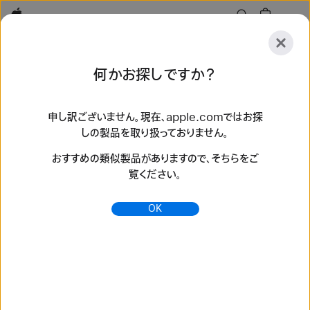
Apple
探
何かお探しですか？
索
送
リ
信
セ
申し訳ございません。現在、apple.comではお探
しの製品を取り扱っておりません。
ッ
探索
アクセサリ
サポート
ストアを探す
ト
おすすめの類似製品がありますので、そちらをご
検索結果 136 件
覧ください。
Apple Watch SE 3を購入 - Apple（日本）
OK
様々なバンドと組み合わせられる40mmと44mmのApple
Watch SE 3アルミニウムケース。携帯電話通信機能を内蔵し
たモデルもあります。お使いのApple Watchを下取りに出す
と、スタイリッシュな新しいApple Watch SE 3が5,000円
~45,000円割引に。apple.comで今すぐ...
https://www.apple.com/jp/shop/buy-watch/apple-