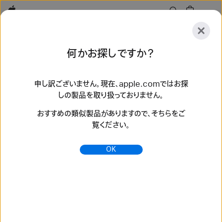
Apple
探
何かお探しですか？
索
送
リ
信
セ
申し訳ございません。現在、apple.comではお探
しの製品を取り扱っておりません。
ッ
探索
アクセサリ
サポート
ストアを探す
ト
おすすめの類似製品がありますので、そちらをご
検索結果 136 件
覧ください。
HermèsトワルHドゥブル・ジュ Apple Watchのバンドを購
OK
入 - Apple（日本）
最新のApple Watchバンドで、スタイルを変えてみませんか。
多彩なカラー、素材、スタイルから選べます。apple.comで今
すぐ購入できます。
https://www.apple.com/jp/shop/watch/bands/her
m%C3%A8s%E3%83%88%E3%83%AF%E3%8