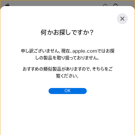
Apple
探
何かお探しですか？
索
送
リ
信
セ
申し訳ございません。現在、apple.comではお探
しの製品を取り扱っておりません。
ッ
探索
アクセサリ
サポート
ストアを探す
ト
おすすめの類似製品がありますので、そちらをご
検索結果 132 件
覧ください。
iPhone - 5GおよびLTEネットワークに対応している国を見
OK
る - Apple（日本）
米国、カナダ、日本、ドイツ、中国本土など、iPhoneに対応する
5GおよびLTEネットワークを提供している国と地域を掲載し
ています。
https://www.apple.com/jp/iphone/cellular/