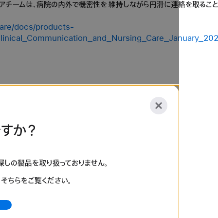
アチームは、病院の内外で機密性を 維持しながら円滑に連絡を取ること
care/docs/products-
Clinical_Communication_and_Nursing_Care_January_20
すか？
お探しの製品を取り扱っておりません。
、そちらをご覧ください。