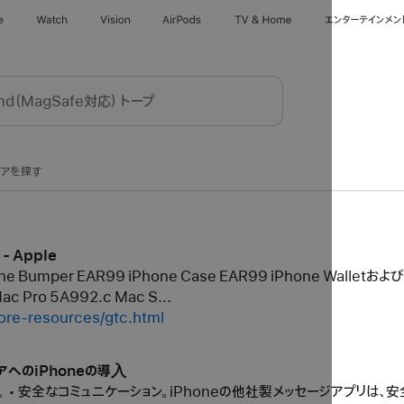
e
Watch
Vision
AirPods
TV & Home
エンターテインメン
トアを探す
 - Apple
ne Bumper EAR99 iPhone Case EAR99 iPhone Walletおよ
ac Pro 5A992.c Mac S...
ore-resources/gtc.html
アへのiPhoneの導⼊
 • 安全なコミュニケーション。iPhoneの他社製メッセージアプリは、