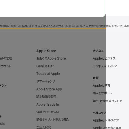
理的な区域と照合した結果、または以前にAppleのサイトを利用した際に入力された位置情報をもとに、
Apple Store
ビジネス
untの管理
お近くのApple Store
Appleとビジネス
eアカウント
Genius Bar
ビジネス向けストア
Today at Apple
教育
サマーキャンプ
メント
Appleと教育
Apple Store App
購入とサポート
認定整備済製品
学生・教職員向けストア
Apple Trade In
分割でのお支払い
ヘルスケア
e
通信キャリアを選んで購入
Appleとヘルスケア
sts
ご注文状況
Apple Watchと健康