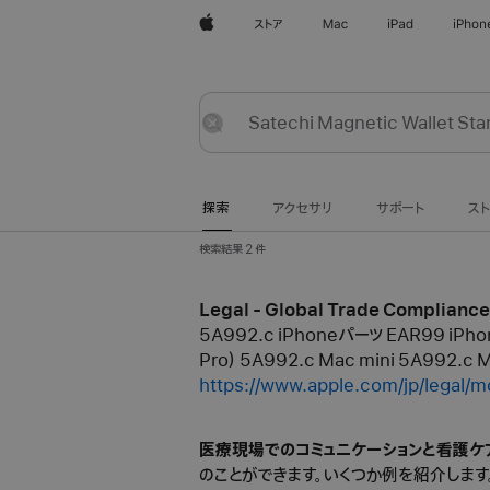
Apple
ストア
Mac
iPad
iPhon
探
送
リ
索
信
セ
ッ
探索
アクセサリ
サポート
ス
ト
検索結果 2 件
Legal - Global Trade Compliance
5A992.c iPhoneパーツ EAR99 iPho
Pro） 5A992.c Mac mini 5A992.c M
https://www.apple.com/jp/legal/m
医療現場でのコミュニケーションと看護ケ
のことができます。いくつか例を紹介します。