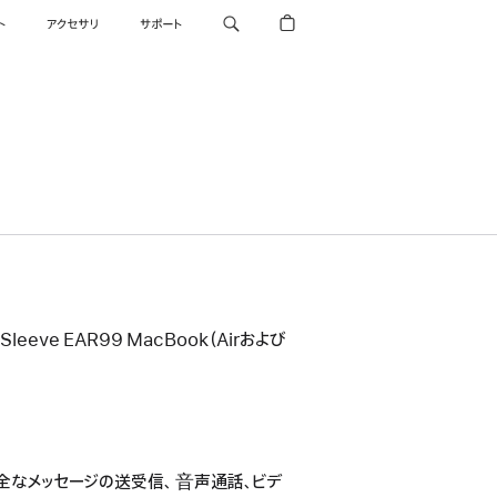
ト
アクセサリ
サポート
びSleeve EAR99 MacBook（Airおよび
安全なメッセージの送受信、 ⾳声通話、ビデ