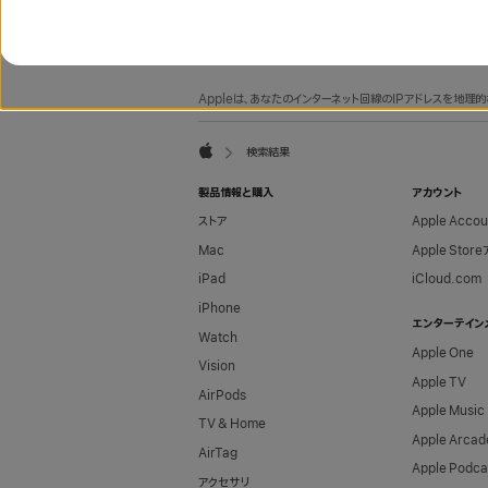
フ
脚
Appleは、あなたのインターネット回線のIPアドレスを地
注
ッ
タ
検索結果
ー
Apple
製品情報と購入
アカウント
ストア
Apple Acco
Mac
Apple Stor
iPad
iCloud.com
iPhone
エンターテイン
Watch
Apple One
Vision
Apple TV
AirPods
Apple Music
TV & Home
Apple Arcad
AirTag
Apple Podca
アクセサリ