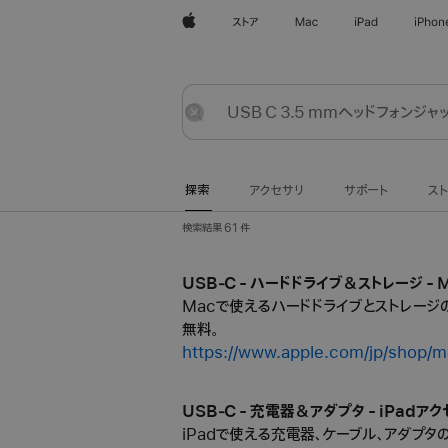
Apple
ストア
Mac
iPad
iPhon
探
送
リ
索
信
セ
ッ
探索
アクセサリ
サポート
ス
ト
検索結果 61 件
USB‑C - ハードドライブ＆ストレージ - M
Macで使えるハードドライブとストレージの
無料。
https://www.apple.com/jp/shop/m
USB‑C - 充電器＆アダプタ - iPadアクセ
iPadで使える充電器、ケーブル、アダプタ