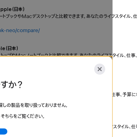
pple（日本）
cノートブックやMacデスクトップと比較できます。あなたのライフスタイル
ok-neo/compare/
le（日本）
デスクトップやMacノートブックと比較できます。あなたのライフスタイル、
udio/compare/
すか？
）
プやMacノートブックと比較できます。あなたのライフスタイル、仕事、予算
ompare/
お探しの製品を取り扱っておりません。
、そちらをご覧ください。
pple（日本）
cノートブックやMacデスクトップと比較できます。あなたのライフスタイル