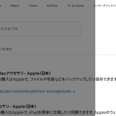
e
Watch
Vision
AirPods
TV & Home
エンターテインメン
トアを探す
acアクセサリ - Apple（日本）
購入はAppleで。ファイルや写真などをバックアップしたり保存できます
ac/accessories/drives-storage/usb-c
サリ - Apple（日本）
の購入はAppleで。iPadを簡単に充電したり同期できます。Appleの