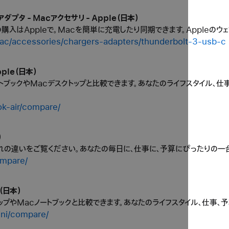
＆アダプタ - Macアクセサリ - Apple（日本）
購入はAppleで。Macを簡単に充電したり同期できます。Appleのウ
ac/accessories/chargers-adapters/thunderbolt-3-usb-c
ple（日本）
cノートブックやMacデスクトップと比較できます。あなたのライフスタイル
k-air/compare/
）
ぞれの違いをご覧ください。あなたの毎日に、仕事に、予算にぴったりの一
ompare/
（日本）
クトップやMacノートブックと比較できます。あなたのライフスタイル、仕事
ini/compare/