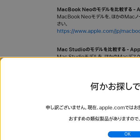
MacBook Neoのモデルを比較する - A
MacBook Neoモデルを、ほかのMa
さい。
https://www.apple.com/jp/macbo
Mac Studioのモデルを比較する - App
Mac Studioモデルを、ほかのMac
い。
https://www.apple.com/jp/mac-st
何かお探しで
iMacのモデルを比較する - Apple（日本
iMacモデルを、ほかのMacデスクトッ
https://www.apple.com/jp/imac/c
申し訳ございません。現在、apple.comでは
おすすめの類似製品がありますので
MacBook Proのモデルを比較する - A
MacBook Proモデルを、ほかのMa
OK
さい。