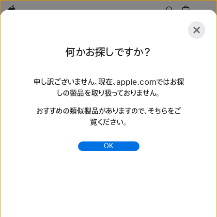
Apple
探
何かお探しですか？
索
送
リ
信
セ
申し訳ございません。現在、apple.comではお探
しの製品を取り扱っておりません。
ッ
探索
アクセサリ
サポート
ストアを探す
ト
おすすめの類似製品がありますので、そちらをご
検索結果 112 件
覧ください。
HermèsトワルHドゥブル・ジュ Apple Watchのバンドを購
OK
入 - Apple（日本）
最新のApple Watchバンドで、スタイルを変えてみませんか。
多彩なカラー、素材、スタイルから選べます。apple.comで今
すぐ購入できます。
https://www.apple.com/jp/shop/watch/bands/her
m%C3%A8s%E3%83%88%E3%83%AF%E3%8