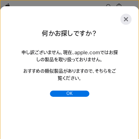
Apple
探
何かお探しですか？
索
送
リ
信
セ
申し訳ございません。現在、apple.comではお探
しの製品を取り扱っておりません。
ッ
探索
アクセサリ
サポート
ストアを探す
ト
おすすめの類似製品がありますので、そちらをご
検索結果 135 件
覧ください。
整備済iPhone - Apple（日本）
OK
整備済製品のiPhoneを最大15%引きの特別価格でApple
から購入できます。新しいバッテリーと外装が搭載され、1年間
の製品保証も付いています。送料無料。返品も無料です。
https://www.apple.com/jp/shop/refurbished/iphon
e