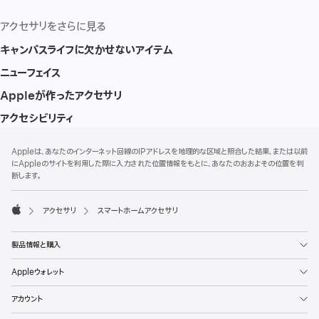
アクセサリをさらに見る
キャンパスライフに欠かせないアイテム
ニューフェイス
Appleが作ったアクセサリ
アクセシビリティ
フ
脚
Appleは、あなたのインターネット回線のIPアドレスを地理的な区域と照合した結果、または以前
注
ッ
にAppleのサイトを利用した際に入力された位置情報をもとに、あなたのおおよその位置を判
タ
断します。
ー
アクセサリ
スマートホームアクセサリ
Apple
製品情報と購入
Appleウォレット
アカウント