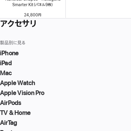
Smarter Kit（パネル9枚）
24,800円
アクセサリ
製品別に見る
iPhone
iPad
Mac
Apple Watch
Apple Vision Pro
AirPods
TV & Home
AirTag