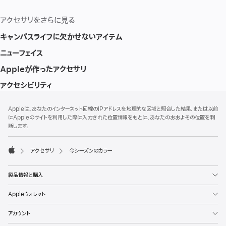
アクセサリをさらに見る
キャンパスライフに欠かせないアイテム
ニューフェイス
Appleが作ったアクセサリ
アクセシビリティ
フ
脚
Appleは、あなたのインターネット回線のIPアドレスを地理的な区域と照合した結果、または以前
注
ッ
にAppleのサイトを利用した際に入力された位置情報をもとに、あなたのおおよその位置を判
タ
断します。
ー
アクセサリ
今シーズンのカラー
Apple
製品情報と購入
Appleウォレット
アカウント