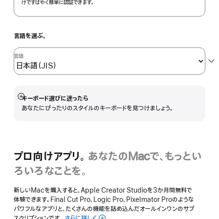
けですばやく簡単に認証できます。
言語を選ぶ。
言語
キーボード選びに迷ったら
詳
あなたにぴったりのスタイルのキーボードを見つけましょう。
細
を
表
示
プロ向けアプリ。
あなたのMacで、もっとい
ろいろなことを。
新しいMacを購入すると、Apple Creator Studioを3か月間無料で
体験できます。Final Cut Pro、Logic Pro、Pixelmator Proのような
パワフルなアプリと、たくさんの機能を詰め込んだオールインワンのサブ
スクリプションです。
さらに詳しく
Apple