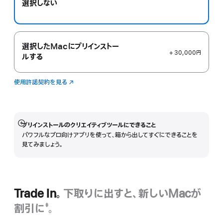
選択しない
で
開
き
ま
す）
選択したMacにプリインストー
+ 30,000円
ルする
使用許諾契約を見る
Logic
（新
Pro
規
ウ
イ
ン
プリインストールのクリエイティブツールにできること
詳
ド
パワフルなプロ向けアプリを使って、箱から出してすぐにできることを
細
ウ
見てみましょう。
を
で
表
開
示
き
ま
す）
Trade In。
下取りに出すと、新しいMacが
割引に
。
‡
脚
Trade