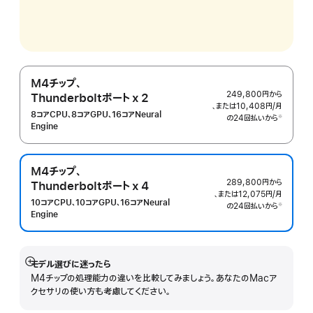
M4チップ、
249,800円
から
Thunderboltポート
x 2
、または
10,408円
/月
月
8コアCPU、8コアGPU、16コアNeural
の24回払いから
額
※
Engine
脚
注
M4チップ、
289,800円
から
Thunderboltポート
x 4
、または
12,075円
/月
月
10コアCPU、10コアGPU、16コアNeural
の24回払いから
額
※
Engine
脚
注
モデル選びに迷ったら
詳
M4チップの処理能力の違いを比較してみましょう。あなたのMacア
細
クセサリの使い方も考慮してください。
を
表