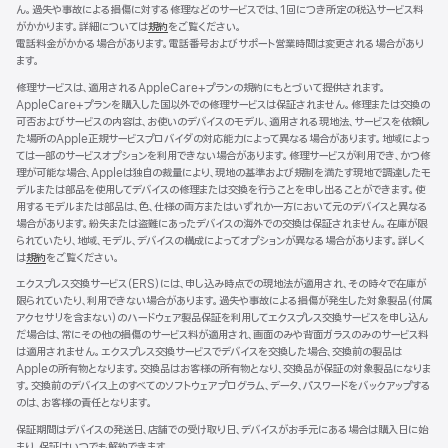
ん。過失や事故による損傷に対する修理などのサービスでは、1回につき所定の税込サービス料
がかかります。詳細については
規約
${translate.store.a11y.opens_new_window}
をご覧ください。
電話料金がかかる場合があります。電話番号およびサポート営業時間は変更される場合があり
ます。
修理サービスは、適用されるAppleCare+プランの規約にもとづいて提供されます。
AppleCare+プランを購入した国以外での修理サービスは保証されません。修理または交換の
可否およびサービスの内容は、お使いのデバイスのモデル、適用される現地法、サービスを依頼し
た場所のApple正規サービスプロバイダの対応能力によって異なる場合があります。地域によっ
ては一部のサービスオプションを利用できない場合があります。修理サービスが利用でき、かつ修
理が可能な場合、Appleは独自の裁量により、現地の基準および規制を満たす現地で調達したモ
デルまたは部品を使用してデバイスの修理または交換を行うことを申し出ることができます。使
用するモデルまたは部品は、色、仕様の両方またはいずれか一方において元のデバイスと異なる
場合があります。紛失または盗難にあったデバイスの海外での交換は保証されません。在庫が限
られていたり、地域、モデル、デバイスの構成によってオプションが異なる場合があります。詳しく
は
規約
${translate.store.a11y.opens_new_window}
をご覧ください。
エクスプレス交換サービス（ERS）には、申し込み時点での現地法が適用され、その時々で在庫が
限られていたり、利用できない場合があります。過失や事故による損傷が発生した対象製品（付属
アクセサリを含まない）のハードウェア製品保証を利用してエクスプレス交換サービスを申し込ん
だ場合は、常にその他の損傷のサービス料が適用され、画面のみや背面ガラスのみのサービス料
は適用されません。エクスプレス交換サービスでデバイスを交換した場合、交換前の製品は
Appleの所有物となります。交換品はお客様の所有物となり、交換品が保証の対象製品になりま
す。交換前のデバイス上のすべてのソフトウェアプログラム、データ、パスワードをバックアップする
のは、お客様の責任となります。
保証期間はデバイスの発送日、店舗での受け取り日、デバイスがお手元にある場合は購入日に始
まり、保証はいつでも解約できます。