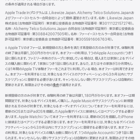
の条件が適用される場合があります。
Apple Trade Inプログラムは、Likewize Japan、Alchemy Telco Solutions Japanお
よびファーイーストセルラー合同会社によって提供‧運営されています。名称：Likewize Japan
株式会社（古物商許可証発行：東京都公安委員会 古物商許可証番号：第301112215727号）。
名称：Alchemy Telco Solutions Japan 合同会社（古物商許可証発行：東京都公安委員会
古物商許可証番号：第308842007505号）。名称：ファーイーストセルラー合同会社（古物商
許可証発行：東京都公安委員会 古物商許可証番号：第305591606763号）。
脚
◊ Apple TVのオファーは、新規登録の方と条件を満たす再登録の方のみが対象です。体験利用
注
の終了後は月額1,200円がかかります。本オファーの利用は、1つのApple Accountにつき1
回に限られます。ファミリー共有のグループに参加している場合は、個人または家族によるデバイ
スの購入数に関わらず、1家族につき1回に限られます。あなた、またはその家族が3か月間もし
くは1年間のApple TV体験オファーをこれまでに利用している場合、本オファーは利用できませ
ん。本オファーを利用するには、対象となるデバイスのアクティベーションから3か月以内にサブ
スクリプションに登録する必要があります。キャンセルしない限りサブスクリプションは自動的に
更新されます。制限およびその他の
条件
が適用されます。
新規登録の方のみが対象です。体験利用の終了後は月額1,180円がかかります。本オファーは期
間限定です。対象となるデバイスを新しく購入し、Apple Musicのサブスクリプションに新規登
録される方のみが対象です。対象となるオーディオデバイスについて本オファーを利用するには、
最新のiOSまたはiPadOSを搭載したApple製デバイスに接続もしくはペアリングする必要が
あります。Apple Watchについて本オファーを利用するには、最新のiOSを搭載したiPhone
に接続またはペアリングする必要があります。本オファーを利用するには、対象となるデバイスの
アクティベーションから3か月以内にサブスクリプションに登録する必要があります。本オファー
の利用は、対象となるデバイスの購入台数に関わらず、1つのApple Accountにつき1回に限
られます。キャンセルしない限りサブスクリプションは自動的に更新されます。制限およびその他