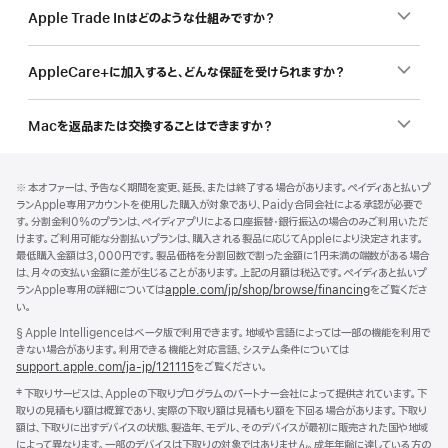
Apple Trade Inはどのような仕組みですか？
AppleCare+に加入すると、どんな保証を受けられますか？
Macを返品または交換することはできますか？
フ
脚
脚
※ 本オファーは、予告なく期間を変更、延長、または終了する場合があります。ペイディあと払いプ
注
ッ
注
ランApple専用アカウントを使用した購入が対象であり、Paidy合同会社による承認が必要で
タ
す。分割金利0%のプランは、ペイディアプリによる口座振替・銀行振込の場合のみご利用いただ
けます。ご利用可能な分割払いプランは、購入される製品に応じてAppleにより決定されます。
ー
最低購入金額は3,000円です。製品価格を分割回数で割った金額に1円未満の端数がある場合
は、月々の支払い金額に差が生じることがあります。上記の月額は税込です。ペイディあと払いプ
ランApple専用の詳細については
apple.com/jp/shop/browse/financing
をご覧くださ
い。
脚
§ Apple Intelligenceはベータ版で利用できます。地域や言語によっては一部の機能を利用で
注
きない場合があります。利用できる機能と対応言語、システム条件については
support.apple.com/ja-jp/121115
（新
をご覧ください。
規
脚
‡ 下取りサービスは、Appleの下取りプログラムのパートナー会社によって提供されています。下
ウ
注
取りの見積もり額は概算であり、実際の下取り額は見積もり額を下回る場合があります。下取り
イ
額は、下取りに出すデバイスの状態、製造年、モデル、そのデバイスが最初に販売された国や地域
ン
によって異なります。一部のデバイスは下取りの対象ではありません。成年年齢に達している方の