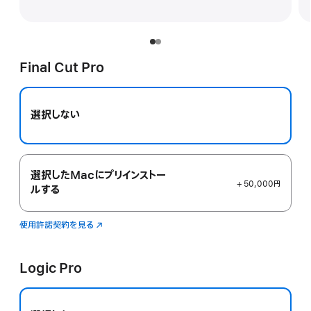
Final Cut Pro
選択しない
選択したMacにプリインストー
+ 50,000円
ルする
使用許諾契約を見る
Final
（新
Cut
規
Pro
ウ
イ
Logic Pro
ン
ド
ウ