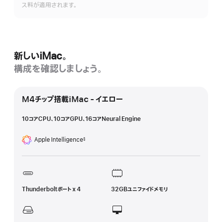
ス料が適用されます。
を
表
示
新しいiMac。
構成を確認しましょう。
M4チップ搭載iMac - イエロー
10コアCPU、10コアGPU、16コアNeural Engine
Apple Intelligence
§
脚
注
Thunderboltポート x 4
32GBユニファイドメモリ