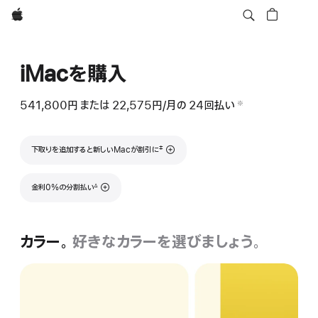
Apple
iMacを購入
541,800円
ま た は
22,575円
/月の
月
24
回払い
支払い回数
（二重短剣符の脚
※
 脚注 
額
脚注
‡
下取りを追加すると新しいMacが割引に
脚注
金利0%の分割払い
∆
カラー。
好きなカラーを
選びましょう。