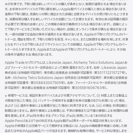
ド
みが対象です。下取り額は新しいデバイスの購入が条件となり、制限が適用される場合がありま
ウ
す。お手持ちのデバイスの下取り額を新しいApple製デバイスの購入に使える場合があります。
で
実際の下取り額は、見積もりの際に提出された詳細と合致するデバイスの受け取りにもとづきま
開
す。消費税等は購入する新しいデバイスの全額について計算されます。 有効な身分証明書の提示
き
が必要です（現地の法律により、この情報の保存が義務付けられる場合があります）。 店舗によっ
ま
て下取りサービスをご利用いただけない場合や、店頭とオンラインで条件が異なる場合がありま
す）
す。一部の店舗では追加の条件が適用される場合があります。Appleの下取りプログラムのパー
トナーは、理由を問わず、下取りの取引を拒否、キャンセル、または制限する権利を有します。対象
となるデバイスの下取りおよびリサイクルについての詳細は、Appleの下取りプログラムのパー
トナーから入手できます。AppleまたはAppleの下取りプログラムのパートナーにより、その他
の条件が適用される場合があります。
Apple Trade Inプログラムは、Likewize Japan、Alchemy Telco Solutions Japanお
よびファーイーストセルラー合同会社によって提供‧運営されています。名称：Likewize Japan
株式会社（古物商許可証発行：東京都公安委員会 古物商許可証番号：第301112215727号）。
名称：Alchemy Telco Solutions Japan 合同会社（古物商許可証発行：東京都公安委員会
古物商許可証番号：第308842007505号）。名称：ファーイーストセルラー合同会社（古物商
許可証発行：東京都公安委員会 古物商許可証番号：第305591606763号）。
脚
± 修理サービスは、保証対象のデバイスおよび付属アクセサリについて、(i) 材質上または製造上
注
の瑕疵が生じた場合、(ii) バッテリーが保持する容量が本来の容量の80%未満になった場合、
および (iii) 過失や事故による損傷が生じた場合に利用できます。なお、(iii) の場合、利用回数に
制限はありません。過失や事故による損傷とは、不測の事態または不慮の事態による物理的な損
傷を意味します。iPadを対象とするプランでは、iPadと併用している1本の対応する
Apple Pencilおよび1台の対応するApple製iPad用キーボードも保証の対象となります。
Appleが修理または交換サービスで提供する交換品には、Appleの機能要件検査に合格した新
品または中古のApple純正パーツが含まれます。機械的な故障の場合、サービス料は発生しませ