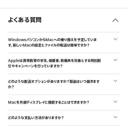
職
員
の
よくある質問
み
な
さ
WindowsパソコンからMacへの乗り換えを予定していま
ん、
す。新しいMacの設定とファイルの転送は簡単ですか？
新
し
い
Appleは高等教育の学生、保護者、教職員を対象とする特別割
引やキャンペーンを行っていますか？
Mac
を
学
どのような配送オプションがありますか？製品はいつ届きます
割
か？
で
ど
Macを外部ディスプレイに接続することはできますか？
う
ぞ。
どのような支払い方法がありますか？