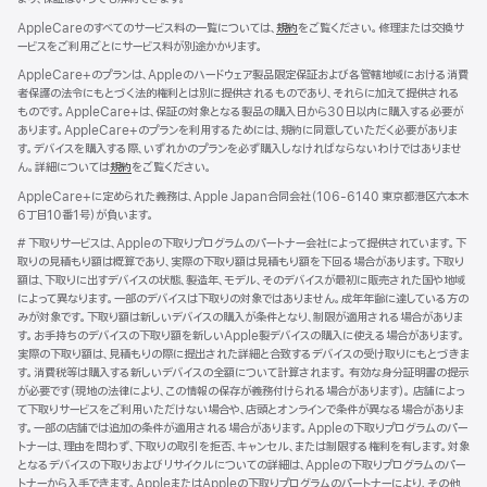
AppleCareのすべてのサービス料の一覧については、
規約
${translate.store.a11y.opens
をご覧ください。修理または交換サ
ービスをご利用ごとにサービス料が別途かかります。
AppleCare+のプランは、Appleのハードウェア製品限定保証および各管轄地域における消費
者保護の法令にもとづく法的権利とは別に提供されるものであり、それらに加えて提供される
ものです。AppleCare+は、保証の対象となる製品の購入日から30日以内に購入する必要が
あります。AppleCare+のプランを利用するためには、規約に同意していただく必要がありま
す。デバイスを購入する際、いずれかのプランを必ず購入しなければならないわけではありませ
ん。詳細については
規約
${translate.store.a11y.opens_new_window}
をご覧ください。
AppleCare+に定められた義務は、Apple Japan合同会社（106-6140 東京都港区六本木
6丁目10番1号）が負いま す 。
脚
# 下取りサービスは、Appleの下取りプログラムのパートナー会社によって提供されています。下
注
取りの見積もり額は概算であり、実際の下取り額は見積もり額を下回る場合があります。下取り
額は、下取りに出すデバイスの状態、製造年、モデル、そのデバイスが最初に販売された国や地域
によって異なります。一部のデバイスは下取りの対象ではありません。成年年齢に達している方の
みが対象です。下取り額は新しいデバイスの購入が条件となり、制限が適用される場合がありま
す。お手持ちのデバイスの下取り額を新しいApple製デバイスの購入に使える場合があります。
実際の下取り額は、見積もりの際に提出された詳細と合致するデバイスの受け取りにもとづきま
す。消費税等は購入する新しいデバイスの全額について計算されます。 有効な身分証明書の提示
が必要です（現地の法律により、この情報の保存が義務付けられる場合があります）。 店舗によっ
て下取りサービスをご利用いただけない場合や、店頭とオンラインで条件が異なる場合がありま
す。一部の店舗では追加の条件が適用される場合があります。Appleの下取りプログラムのパー
トナーは、理由を問わず、下取りの取引を拒否、キャンセル、または制限する権利を有します。対象
となるデバイスの下取りおよびリサイクルについての詳細は、Appleの下取りプログラムのパー
トナーから入手できます。AppleまたはAppleの下取りプログラムのパートナーにより、その他