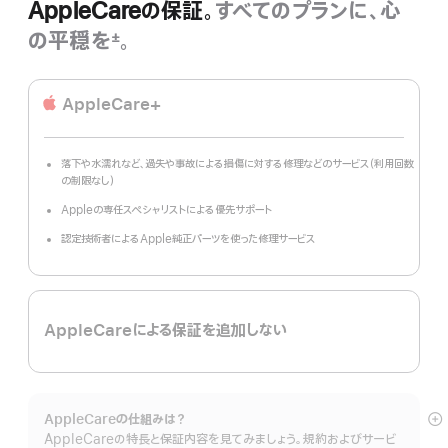
AppleCareの保証。
すべてのプランに、心
の平穏を
。
±
脚
注
AppleCare+
落下や水濡れなど、過失や事故による損傷に対する修理などのサービス（利用回数
の制限なし）
Appleの専任スペシャリストによる優先サポート
認定技術者によるApple純正パーツを使った修理サービス
AppleCareによる保証を追加しない
AppleCareの仕組みは？
詳
AppleCareの特長と保証内容を見てみましょう。規約およびサービ
細