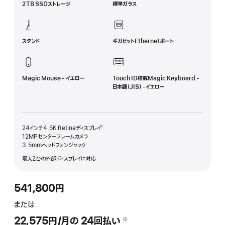
2TB SSDストレージ
標準ガラス
スタンド
ギガビットEthernetポート
Magic Mouse - イエロー
Touch ID搭載Magic Keyboard -
日本語（JIS） -イエロー
24インチ4.5K Retinaディスプレイ¹
12MPセンターフレームカメラ
3.5mmヘッドフォンジャック
最大2台の外部ディスプレイに対応
541,800円
ま た は
22,575円
/月の
月
24
回払い
支払い回数
（二重短剣符の脚注）
※