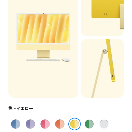
色 - イエロー
ブ
パ
ピ
オ
グ
シ
ル
ー
ン
レ
リ
ル