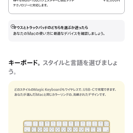
様々なMulti-Touchジェスチャーと感圧タッチ
+ 8,000円
テクノロジーに対応します。
マウスとトラックパッドのどちらを選ぶか迷ったら
詳
あなたのMacの使い方に最適なデバイスを確認しましょう。
細
を
表
示
キーボード。
スタイルと言語を選びましょ
う。
どのスタイルのMagic Keyboardもワイヤレスで、USB-Cで充電できます。
あなたが選んだiMacと同じカラーリングの、洗練されたデザインです。