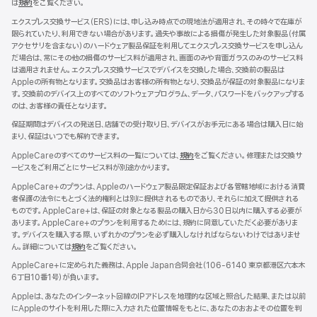
は
規約
${translate.store.a11y.opens_new_window}
をご覧ください。
エクスプレス交換サービス（ERS）には、申し込み時点での現地法が適用され、その時々で在庫が
限られていたり、利用できない場合があります。過失や事故による損傷が発生した対象製品（付属
アクセサリを含まない）のハードウェア製品保証を利用してエクスプレス交換サービスを申し込ん
だ場合は、常にその他の損傷のサービス料が適用され、画面のみや背面ガラスのみのサービス料
は適用されません。エクスプレス交換サービスでデバイスを交換した場合、交換前の製品は
Appleの所有物となります。交換品はお客様の所有物となり、交換品が保証の対象製品になりま
す。交換前のデバイス上のすべてのソフトウェアプログラム、データ、パスワードをバックアップする
のは、お客様の責任となります。
保証期間はデバイスの発送日、店舗での受け取り日、デバイスがお手元にある場合は購入日に始
まり、保証はいつでも解約できます。
AppleCareのすべてのサービス料の一覧については、
規約
${translate.store.a11y.opens
をご覧ください。修理または交換サ
ービスをご利用ごとにサービス料が別途かかります。
AppleCare+のプランは、Appleのハードウェア製品限定保証および各管轄地域における消費
者保護の法令にもとづく法的権利とは別に提供されるものであり、それらに加えて提供される
ものです。AppleCare+は、保証の対象となる製品の購入日から30日以内に購入する必要が
あります。AppleCare+のプランを利用するためには、規約に同意していただく必要がありま
す。デバイスを購入する際、いずれかのプランを必ず購入しなければならないわけではありませ
ん。詳細については
規約
${translate.store.a11y.opens_new_window}
をご覧ください。
AppleCare+に定められた義務は、Apple Japan合同会社（106-6140 東京都港区六本木
6丁目10番1号）が負いま す 。
Appleは、あなたのインターネット回線のIPアドレスを地理的な区域と照合した結果、または以前
にAppleのサイトを利用した際に入力された位置情報をもとに、あなたのおおよその位置を判