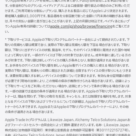
タ
ランApple専用アカウントを使用した購入が対象であり、Paidy合同会社による承認が必要で
す。分割金利0%のプランは、ペイディアプリによる口座振替・銀行振込の場合のみご利用いただ
ー
けます。ご利用可能な分割払いプランは、購入される製品に応じてAppleにより決定されます。
最低購入金額は3,000円です。製品価格を分割回数で割った金額に1円未満の端数がある場合
は、月々の支払い金額に差が生じることがあります。上記の月額は税込です。ペイディあと払いプ
ランApple専用の詳細については
apple.com/jp/shop/browse/financing
をご覧くださ
い。
* 下取りサービスは、Appleの下取りプログラムのパートナー会社によって提供されています。下
取りの見積もり額は概算であり、実際の下取り額は見積もり額を下回る場合があります。下取り
額は、下取りに出すデバイスの状態、製造年、モデル、そのデバイスが最初に販売された国や地域
によって異なります。一部のデバイスは下取りの対象ではありません。成年年齢に達している方の
みが対象です。下取り額は新しいデバイスの購入が条件となり、制限が適用される場合がありま
す。お手持ちのデバイスの下取り額を新しいApple製デバイスの購入に使える場合があります。
実際の下取り額は、見積もりの際に提出された詳細と合致するデバイスの受け取りにもとづきま
す。消費税等は購入する新しいデバイスの全額について計算されます。 有効な身分証明書の提示
が必要です（現地の法律により、この情報の保存が義務付けられる場合があります）。 店舗によっ
て下取りサービスをご利用いただけない場合や、店頭とオンラインで条件が異なる場合がありま
す。一部の店舗では追加の条件が適用される場合があります。Appleの下取りプログラムのパー
トナーは、理由を問わず、下取りの取引を拒否、キャンセル、または制限する権利を有します。対象
となるデバイスの下取りおよびリサイクルについての詳細は、Appleの下取りプログラムのパー
トナーから入手できます。AppleまたはAppleの下取りプログラムのパートナーにより、その他
の条件が適用される場合があります。
Apple Trade Inプログラムは、Likewize Japan、Alchemy Telco Solutions Japanお
よびファーイーストセルラー合同会社によって提供‧運営されています。名称：Likewize Japan
株式会社（古物商許可証発行：東京都公安委員会 古物商許可証番号：第301112215727号）。
名称：Alchemy Telco Solutions Japan 合同会社（古物商許可証発行：東京都公安委員会