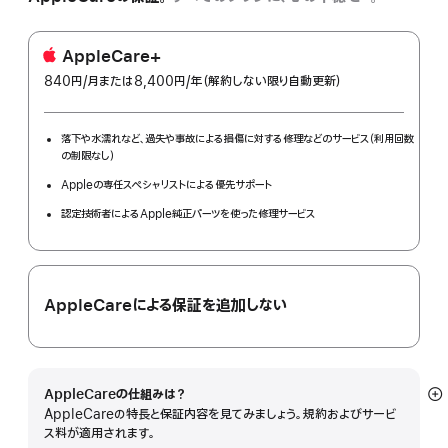
AppleCare+
840円
/月
per
または8,400円
/年
年
（解約しない限り自動更新）
month
額
落下や水濡れなど、過失や事故による損傷に対する修理などのサービス（利用回数
の制限なし）
Appleの専任スペシャリストによる優先サポート
認定技術者によるApple純正パーツを使った修理サービス
AppleCareによる保証を追加しない
AppleCareの仕組みは？
詳
AppleCareの特長と保証内容を見てみましょう。規約およびサービ
細
ス料が適用されます。
を