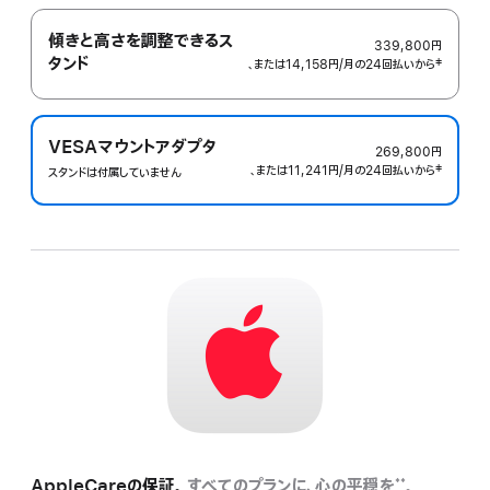
傾きと高さを調整できるス
339,800円
タンド
、または14,158円
/月
月
の24回払いから
 脚注 
‡
額
VESAマウントアダプタ
269,800円
、または11,241円
/月
月
の24回払いから
 脚注 
‡
スタンドは付属していません
額
AppleCareの保証。
すべてのプランに、心の平穏を
。
**