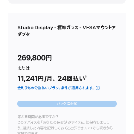
表
示
Studio Display - 標準ガラス - VESAマウントア
ダプタ
269,800円
ま た は
11,241円
/月、
月
24
回払い
支払い回数
（二重短剣符の脚
‡
額
金利0％の分割払いプラン。条件が適用されます。
バッグに追加
考える時間が必要ですか？
このデバイスを「あなたの保存済みアイテム」に保存しましょ
う。選択した内容を記録しておくことができ、いつでも続きから
再開できます。