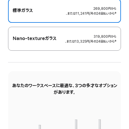
表
示
269,800円
から
標準ガラス
、または11,241円
/月
月
の24回払いから
 脚注 
‡
額
319,800円
から
Nano-textureガラス
、または13,325円
/月
月
の24回払いから
 脚注 
‡
額
あなたのワークスペースに最適な、3つの多才なオプション
傾
があります。