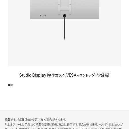
Studio Display（標準ガラス、VESAマウントアダプタ搭載）
フ
脚
概算です。金額は随時変更される場合があります。
注
ッ
‡ 本オファーは、予告なく期間を変更、延長、または終了する場合があります。ペイディあと払いプ