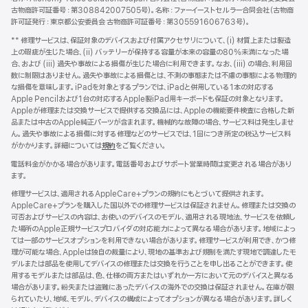
古物商許可証番号：第308842007505号）。名称：ファーイーストセルラー合同会社（古物商
許可証発行：東京都公安委員会 古物商許可証番号：第305591606763号）。
** 修理サービスは、保証対象のデバイスおよび付属アクセサリについて、(i) 材質上または製造
上の瑕疵が生じた場合、(ii) バッテリーが保持する容量が本来の容量の80%未満になった場
合、および (iii) 過失や事故による損傷が生じた場合に利用できます。なお、(iii) の場合、利用回
数に制限はありません。過失や事故による損傷とは、不測の事態または不慮の事態による物理的
な損傷を意味します。iPadを対象とするプランでは、iPadと併用している1本の対応する
Apple Pencilおよび1台の対応するApple製iPad用キーボードも保証の対象となります。
Appleが修理または交換サービスで提供する交換品には、Appleの機能要件検査に合格した新
品または中古のApple純正パーツが含まれます。機械的な故障の場合、サービス料は発生しませ
ん。過失や事故による損傷に対する修理などのサービスでは、1回につき所定の税込サービス料
がかかります。詳細については
規約
${translate.store.a11y.opens_new_window}
をご覧ください。
電話料金がかかる場合があります。電話番号およびサポート営業時間は変更される場合があり
ます。
修理サービスは、適用されるAppleCare+プランの規約にもとづいて提供されます。
AppleCare+プランを購入した国以外での修理サービスは保証されません。修理または交換の
可否およびサービスの内容は、お使いのデバイスのモデル、適用される現地法、サービスを依頼し
た場所のApple正規サービスプロバイダの対応能力によって異なる場合があります。地域によっ
ては一部のサービスオプションを利用できない場合があります。修理サービスが利用でき、かつ修
理が可能な場合、Appleは独自の裁量により、現地の基準および規制を満たす現地で調達したモ
デルまたは部品を使用してデバイスの修理または交換を行うことを申し出ることができます。使
用するモデルまたは部品は、色、仕様の両方またはいずれか一方において元のデバイスと異なる
場合があります。紛失または盗難にあったデバイスの海外での交換は保証されません。在庫が限
られていたり、地域、モデル、デバイスの構成によってオプションが異なる場合があります。詳しく