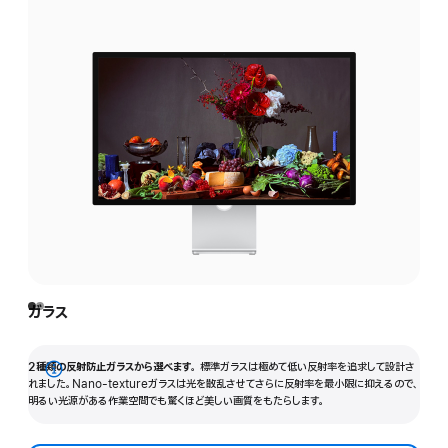
ガラス
2種類の反射防止ガラスから選べます。
標準ガラスは極めて低い反射率を追求して設計さ
詳
れました。Nano-textureガラスは光を散乱させてさらに反射率を最小限に抑えるので、
明るい光源がある作業空間でも驚くほど美しい画質をもたらします。
細
を