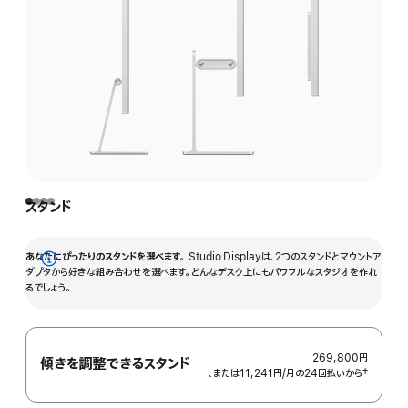
スタンド
あなたにぴったりのスタンドを選べます。
Studio Displayは、2つのスタンドとマウントア
詳
ダプタから好きな組み合わせを選べます。どんなデスク上にもパワフルなスタジオを作れ
るでしょう。
細
を
表
示
269,800円
傾きを調整できるスタンド
、または11,241円
/月
月
の24回払いから
 脚注 
‡
額