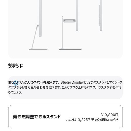
スタンド
あなたにぴったりのスタンドを選べます。
Studio Displayは、2つのスタンドとマウントア
詳
ダプタから好きな組み合わせを選べます。どんなデスク上にもパワフルなスタジオを作れ
るでしょう。
細
を
表
示
319,800円
傾きを調整できるスタンド
、または13,325円
/月
月
の24回払いから
 脚注 
‡
額