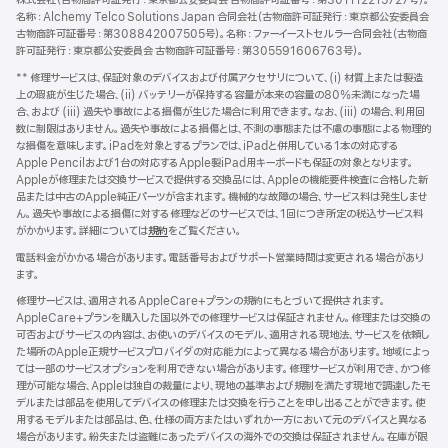
株式会社（古物商許可証発行：東京都公安委員会 古物商許可証番号：第301112215727号）。
名称：Alchemy Telco Solutions Japan 合同会社（古物商許可証発行：東京都公安委員会
古物商許可証番号：第308842007505号）。名称：ファーイーストセルラー合同会社（古物商
許可証発行：東京都公安委員会 古物商許可証番号：第305591606763号）。
** 修理サービスは、保証対象のデバイスおよび付属アクセサリについて、(i) 材質上または製造
上の瑕疵が生じた場合、(ii) バッテリーが保持する容量が本来の容量の80%未満になった場
合、および (iii) 過失や事故による損傷が生じた場合に利用できます。なお、(iii) の場合、利用回
数に制限はありません。過失や事故による損傷とは、不測の事態または不慮の事態による物理的
な損傷を意味します。iPadを対象とするプランでは、iPadと併用している1本の対応する
Apple Pencilおよび1台の対応するApple製iPad用キーボードも保証の対象となります。
Appleが修理または交換サービスで提供する交換品には、Appleの機能要件検査に合格した新
品または中古のApple純正パーツが含まれます。機械的な故障の場合、サービス料は発生しませ
ん。過失や事故による損傷に対する修理などのサービスでは、1回につき所定の税込サービス料
がかかります。詳細については
規約
${translate.store.a11y.opens_new_window}
をご覧ください。
電話料金がかかる場合があります。電話番号およびサポート営業時間は変更される場合があり
ます。
修理サービスは、適用されるAppleCare+プランの規約にもとづいて提供されます。
AppleCare+プランを購入した国以外での修理サービスは保証されません。修理または交換の
可否およびサービスの内容は、お使いのデバイスのモデル、適用される現地法、サービスを依頼し
た場所のApple正規サービスプロバイダの対応能力によって異なる場合があります。地域によっ
ては一部のサービスオプションを利用できない場合があります。修理サービスが利用でき、かつ修
理が可能な場合、Appleは独自の裁量により、現地の基準および規制を満たす現地で調達したモ
デルまたは部品を使用してデバイスの修理または交換を行うことを申し出ることができます。使
用するモデルまたは部品は、色、仕様の両方またはいずれか一方において元のデバイスと異なる
場合があります。紛失または盗難にあったデバイスの海外での交換は保証されません。在庫が限