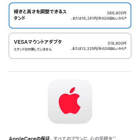
傾きと高さを調整できるス
389,800円
タンド
、または16,241円
/月
月
の24回払いから
 脚注 
‡
額
VESAマウントアダプタ
319,800円
、または13,325円
/月
月
の24回払いから
 脚注 
‡
スタンドは付属していません
額
AppleCareの保証。
すべてのプランに、心の平穏を
。
**