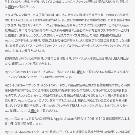
られていたり、地域、モデル、デバイスの構成によってオプションが異なる場合があります。詳しく
は
規約
${translate.store.a11y.opens_new_window}
をご覧ください。
エクスプレス交換サービス（ERS）には、申し込み時点での現地法が適用され、その時々で在庫が
限られていたり、利用できない場合があります。過失や事故による損傷が発生した対象製品（付属
アクセサリを含まない）のハードウェア製品保証を利用してエクスプレス交換サービスを申し込ん
だ場合は、常にその他の損傷のサービス料が適用され、画面のみや背面ガラスのみのサービス料
は適用されません。エクスプレス交換サービスでデバイスを交換した場合、交換前の製品は
Appleの所有物となります。交換品はお客様の所有物となり、交換品が保証の対象製品になりま
す。交換前のデバイス上のすべてのソフトウェアプログラム、データ、パスワードをバックアップする
のは、お客様の責任となります。
保証期間はデバイスの発送日、店舗での受け取り日、デバイスがお手元にある場合は購入日に始
まり、保証はいつでも解約できます。
AppleCareのすべてのサービス料の一覧については、
規約
${translate.store.a11y.opens
をご覧ください。修理または交換サ
ービスをご利用ごとにサービス料が別途かかります。
AppleCare+のプランは、Appleのハードウェア製品限定保証および各管轄地域における消費
者保護の法令にもとづく法的権利とは別に提供されるものであり、それらに加えて提供される
ものです。AppleCare+は、保証の対象となる製品の購入日から30日以内に購入する必要が
あります。AppleCare+のプランを利用するためには、規約に同意していただく必要がありま
す。デバイスを購入する際、いずれかのプランを必ず購入しなければならないわけではありませ
ん。詳細については
規約
${translate.store.a11y.opens_new_window}
をご覧ください。
AppleCare+に定められた義務は、Apple Japan合同会社（106-6140 東京都港区六本木
6丁目10番1号）が負いま す 。
Appleは、あなたのインターネット回線のIPアドレスを地理的な区域と照合した結果、または以前