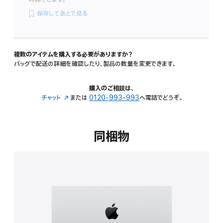
保存してあとで見る
複数のアイテムを購入する必要がありますか？
バッグで配送の詳細を確認したり、製品の数量を変更できます。
購入のご相談は、
チャット
（新
または
0120-993-993
へ電話でどうぞ。
規
ウ
イ
同梱物
ン
ド
ウ
で
開
き
ま
す）