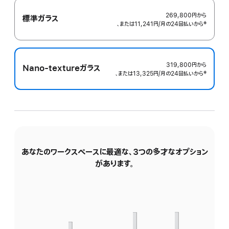
表
示
269,800円
から
標準ガラス
、または11,241円
/月
月
の24回払いから
 脚注 
‡
額
319,800円
から
Nano-textureガラス
、または13,325円
/月
月
の24回払いから
 脚注 
‡
額
あなたのワークスペースに最適な、3つの多才なオプション
傾
があります。