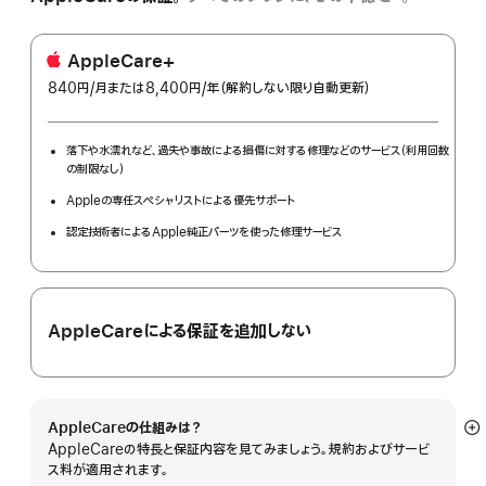
AppleCare+
840円
/月
per
または8,400円
/年
年
（解約しない限り自動更新）
month
額
落下や水濡れなど、過失や事故による損傷に対する修理などのサービス（利用回数
の制限なし）
Appleの専任スペシャリストによる優先サポート
認定技術者によるApple純正パーツを使った修理サービス
AppleCareによる保証を追加しない
AppleCareの仕組みは？
詳
AppleCareの特長と保証内容を見てみましょう。規約およびサービ
細
ス料が適用されます。
を