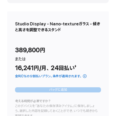
表
示
Studio Display - Nano-textureガラス - 傾き
と高さを調整できるスタンド
389,800円
ま た は
16,241円
/月、
月
24
回払い
支払い回数
（二重短剣符の脚
‡
額
金利0％の分割払いプラン。条件が適用されます。
バッグに追加
考える時間が必要ですか？
このデバイスを「あなたの保存済みアイテム」に保存しましょ
う。選択した内容を記録しておくことができ、いつでも続きから
再開できます。