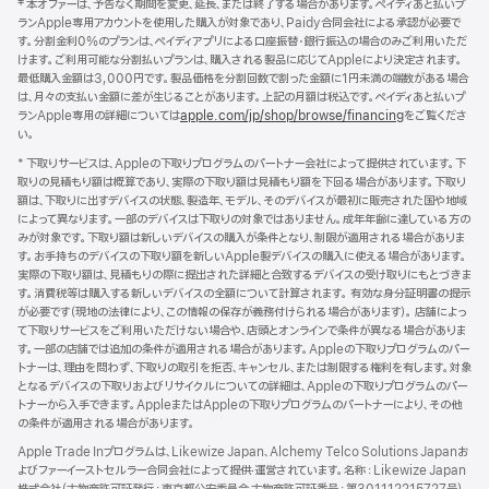
‡ 本オファーは、予告なく期間を変更、延長、または終了する場合があります。ペイディあと払いプ
タ
ランApple専用アカウントを使用した購入が対象であり、Paidy合同会社による承認が必要で
す。分割金利0%のプランは、ペイディアプリによる口座振替・銀行振込の場合のみご利用いただ
ー
けます。ご利用可能な分割払いプランは、購入される製品に応じてAppleにより決定されます。
最低購入金額は3,000円です。製品価格を分割回数で割った金額に1円未満の端数がある場合
は、月々の支払い金額に差が生じることがあります。上記の月額は税込です。ペイディあと払いプ
ランApple専用の詳細については
apple.com/jp/shop/browse/financing
をご覧くださ
い。
* 下取りサービスは、Appleの下取りプログラムのパートナー会社によって提供されています。下
取りの見積もり額は概算であり、実際の下取り額は見積もり額を下回る場合があります。下取り
額は、下取りに出すデバイスの状態、製造年、モデル、そのデバイスが最初に販売された国や地域
によって異なります。一部のデバイスは下取りの対象ではありません。成年年齢に達している方の
みが対象です。下取り額は新しいデバイスの購入が条件となり、制限が適用される場合がありま
す。お手持ちのデバイスの下取り額を新しいApple製デバイスの購入に使える場合があります。
実際の下取り額は、見積もりの際に提出された詳細と合致するデバイスの受け取りにもとづきま
す。消費税等は購入する新しいデバイスの全額について計算されます。 有効な身分証明書の提示
が必要です（現地の法律により、この情報の保存が義務付けられる場合があります）。 店舗によっ
て下取りサービスをご利用いただけない場合や、店頭とオンラインで条件が異なる場合がありま
す。一部の店舗では追加の条件が適用される場合があります。Appleの下取りプログラムのパー
トナーは、理由を問わず、下取りの取引を拒否、キャンセル、または制限する権利を有します。対象
となるデバイスの下取りおよびリサイクルについての詳細は、Appleの下取りプログラムのパー
トナーから入手できます。AppleまたはAppleの下取りプログラムのパートナーにより、その他
の条件が適用される場合があります。
Apple Trade Inプログラムは、Likewize Japan、Alchemy Telco Solutions Japanお
よびファーイーストセルラー合同会社によって提供‧運営されています。名称：Likewize Japan