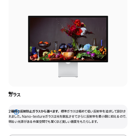
ガラス
2種類の反射防止ガラスから選べます。
標準ガラスは極めて低い反射率を追求して設計さ
詳
れました。Nano-textureガラスは光を散乱させてさらに反射率を最小限に抑えるので、
明るい光源がある作業空間でも驚くほど美しい画質をもたらします。
細
を