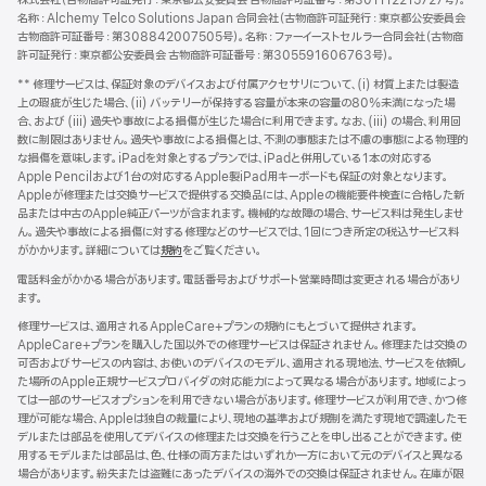
株式会社（古物商許可証発行：東京都公安委員会 古物商許可証番号：第301112215727号）。
名称：Alchemy Telco Solutions Japan 合同会社（古物商許可証発行：東京都公安委員会
古物商許可証番号：第308842007505号）。名称：ファーイーストセルラー合同会社（古物商
許可証発行：東京都公安委員会 古物商許可証番号：第305591606763号）。
** 修理サービスは、保証対象のデバイスおよび付属アクセサリについて、(i) 材質上または製造
上の瑕疵が生じた場合、(ii) バッテリーが保持する容量が本来の容量の80%未満になった場
合、および (iii) 過失や事故による損傷が生じた場合に利用できます。なお、(iii) の場合、利用回
数に制限はありません。過失や事故による損傷とは、不測の事態または不慮の事態による物理的
な損傷を意味します。iPadを対象とするプランでは、iPadと併用している1本の対応する
Apple Pencilおよび1台の対応するApple製iPad用キーボードも保証の対象となります。
Appleが修理または交換サービスで提供する交換品には、Appleの機能要件検査に合格した新
品または中古のApple純正パーツが含まれます。機械的な故障の場合、サービス料は発生しませ
ん。過失や事故による損傷に対する修理などのサービスでは、1回につき所定の税込サービス料
がかかります。詳細については
規約
${translate.store.a11y.opens_new_window}
をご覧ください。
電話料金がかかる場合があります。電話番号およびサポート営業時間は変更される場合があり
ます。
修理サービスは、適用されるAppleCare+プランの規約にもとづいて提供されます。
AppleCare+プランを購入した国以外での修理サービスは保証されません。修理または交換の
可否およびサービスの内容は、お使いのデバイスのモデル、適用される現地法、サービスを依頼し
た場所のApple正規サービスプロバイダの対応能力によって異なる場合があります。地域によっ
ては一部のサービスオプションを利用できない場合があります。修理サービスが利用でき、かつ修
理が可能な場合、Appleは独自の裁量により、現地の基準および規制を満たす現地で調達したモ
デルまたは部品を使用してデバイスの修理または交換を行うことを申し出ることができます。使
用するモデルまたは部品は、色、仕様の両方またはいずれか一方において元のデバイスと異なる
場合があります。紛失または盗難にあったデバイスの海外での交換は保証されません。在庫が限