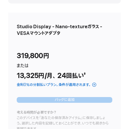
表
示
Studio Display - Nano-textureガラス -
VESAマウントアダプタ
319,800円
ま た は
13,325円
/月、
月
24
回払い
支払い回数
（二重短剣符の脚
‡
額
金利0％の分割払いプラン。条件が適用されます。
バッグに追加
考える時間が必要ですか？
このデバイスを「あなたの保存済みアイテム」に保存しましょ
う。選択した内容を記録しておくことができ、いつでも続きから
再開できます。