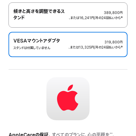
傾きと高さを調整できるス
389,800円
タンド
、または16,241円
/月
月
の24回払いから
 脚注 
‡
額
VESAマウントアダプタ
319,800円
、または13,325円
/月
月
の24回払いから
 脚注 
‡
スタンドは付属していません
額
AppleCareの保証。
すべてのプランに、心の平穏を
。
**