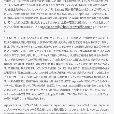
‡ 本オファーは、予告なく期間を変更、延長、または終了する場合があります。ペイディあと払いプ
タ
ランApple専用アカウントを使用した購入が対象であり、Paidy合同会社による承認が必要で
す。分割金利0%のプランは、ペイディアプリによる口座振替・銀行振込の場合のみご利用いただ
ー
けます。ご利用可能な分割払いプランは、購入される製品に応じてAppleにより決定されます。
最低購入金額は3,000円です。製品価格を分割回数で割った金額に1円未満の端数がある場合
は、月々の支払い金額に差が生じることがあります。上記の月額は税込です。ペイディあと払いプ
ランApple専用の詳細については
apple.com/jp/shop/browse/financing
をご覧くださ
い。
* 下取りサービスは、Appleの下取りプログラムのパートナー会社によって提供されています。下
取りの見積もり額は概算であり、実際の下取り額は見積もり額を下回る場合があります。下取り
額は、下取りに出すデバイスの状態、製造年、モデル、そのデバイスが最初に販売された国や地域
によって異なります。一部のデバイスは下取りの対象ではありません。成年年齢に達している方の
みが対象です。下取り額は新しいデバイスの購入が条件となり、制限が適用される場合がありま
す。お手持ちのデバイスの下取り額を新しいApple製デバイスの購入に使える場合があります。
実際の下取り額は、見積もりの際に提出された詳細と合致するデバイスの受け取りにもとづきま
す。消費税等は購入する新しいデバイスの全額について計算されます。 有効な身分証明書の提示
が必要です（現地の法律により、この情報の保存が義務付けられる場合があります）。 店舗によっ
て下取りサービスをご利用いただけない場合や、店頭とオンラインで条件が異なる場合がありま
す。一部の店舗では追加の条件が適用される場合があります。Appleの下取りプログラムのパー
トナーは、理由を問わず、下取りの取引を拒否、キャンセル、または制限する権利を有します。対象
となるデバイスの下取りおよびリサイクルについての詳細は、Appleの下取りプログラムのパー
トナーから入手できます。AppleまたはAppleの下取りプログラムのパートナーにより、その他
の条件が適用される場合があります。
Apple Trade Inプログラムは、Likewize Japan、Alchemy Telco Solutions Japanお
よびファーイーストセルラー合同会社によって提供‧運営されています。名称：Likewize Japan