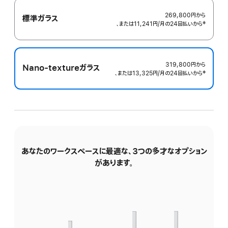
表
示
269,800円
から
標準ガラス
、または11,241円
/月
月
の24回払いから
 脚注 
‡
額
319,800円
から
Nano-textureガラス
、または13,325円
/月
月
の24回払いから
 脚注 
‡
額
あなたのワークスペースに最適な、3つの多才なオプション
傾
があります。