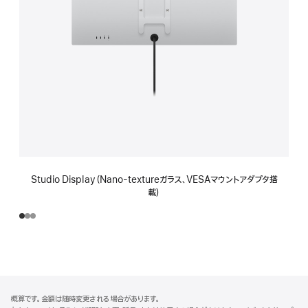
Studio Display（Nano-textureガラス、VESAマウントアダプタ搭
載）
フ
脚
概算です。金額は随時変更される場合があります。
注
ッ