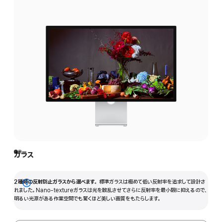
ガラス
2種類の反射防止ガラスから選べます。
標準ガラスは極めて低い反射率を追求して設計さ
詳
れました。Nano-textureガラスは光を散乱させてさらに反射率を最小限に抑えるので、
明るい光源がある作業空間でも驚くほど美しい画質をもたらします。
細
を