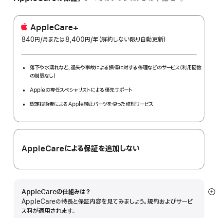
AppleCare+
840円
/月
per
または8,400円
/年
年
（解約しない限り自動更新）
month
額
落下や水濡れなど、過失や事故による損傷に対する修理などのサービス（利用回数
の制限なし）
Appleの専任スペシャリストによる優先サポート
認定技術者によるApple純正パーツを使った修理サービス
AppleCareによる保証を追加しない
AppleCareの仕組みは？
詳
AppleCareの特長と保証内容を見てみましょう。規約およびサービ
細
ス料が適用されます。
を