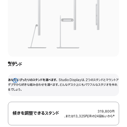
スタンド
あなたにぴったりのスタンドを選べます。
Studio Displayは、2つのスタンドとマウントア
詳
ダプタから好きな組み合わせを選べます。どんなデスク上にもパワフルなスタジオを作れ
るでしょう。
細
を
表
示
319,800円
傾きを調整できるスタンド
、または13,325円
/月
月
の24回払いから
 脚注 
‡
額