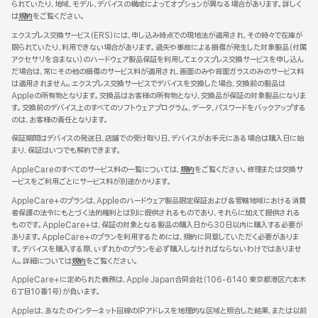
られていたり、地域、モデル、デバイスの構成によってオプションが異なる場合があります。詳しく
は
規約
${translate.store.a11y.opens_new_window}
をご覧ください。
エクスプレス交換サービス（ERS）には、申し込み時点での現地法が適用され、その時々で在庫が
限られていたり、利用できない場合があります。過失や事故による損傷が発生した対象製品（付属
アクセサリを含まない）のハードウェア製品保証を利用してエクスプレス交換サービスを申し込ん
だ場合は、常にその他の損傷のサービス料が適用され、画面のみや背面ガラスのみのサービス料
は適用されません。エクスプレス交換サービスでデバイスを交換した場合、交換前の製品は
Appleの所有物となります。交換品はお客様の所有物となり、交換品が保証の対象製品になりま
す。交換前のデバイス上のすべてのソフトウェアプログラム、データ、パスワードをバックアップする
のは、お客様の責任となります。
保証期間はデバイスの発送日、店舗での受け取り日、デバイスがお手元にある場合は購入日に始
まり、保証はいつでも解約できます。
AppleCareのすべてのサービス料の一覧については、
規約
${translate.store.a11y.opens
をご覧ください。修理または交換サ
ービスをご利用ごとにサービス料が別途かかります。
AppleCare+のプランは、Appleのハードウェア製品限定保証および各管轄地域における消費
者保護の法令にもとづく法的権利とは別に提供されるものであり、それらに加えて提供される
ものです。AppleCare+は、保証の対象となる製品の購入日から30日以内に購入する必要が
あります。AppleCare+のプランを利用するためには、規約に同意していただく必要がありま
す。デバイスを購入する際、いずれかのプランを必ず購入しなければならないわけではありませ
ん。詳細については
規約
${translate.store.a11y.opens_new_window}
をご覧ください。
AppleCare+に定められた義務は、Apple Japan合同会社（106-6140 東京都港区六本木
6丁目10番1号）が負いま す 。
Appleは、あなたのインターネット回線のIPアドレスを地理的な区域と照合した結果、または以前