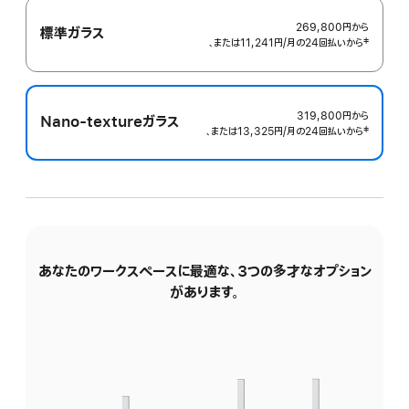
表
示
269,800円
から
標準ガラス
、または11,241円
/月
月
の24回払いから
 脚注 
‡
額
319,800円
から
Nano-textureガラス
、または13,325円
/月
月
の24回払いから
 脚注 
‡
額
あなたのワークスペースに最適な、3つの多才なオプション
傾
があります。