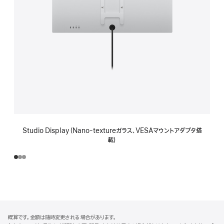
Studio Display（Nano-textureガラス、VESAマウントアダプタ搭
載）
フ
脚
概算です。金額は随時変更される場合があります。
注
ッ