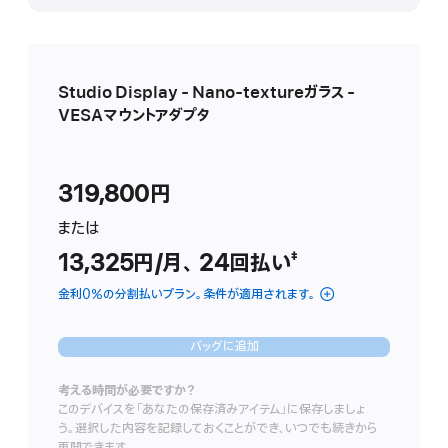
表
示
Studio Display - Nano-textureガラス -
VESAマウントアダプタ
319,800円
ま た は
13,325円
/月、
月
24
回払い
支払い回数
（二重短剣符の脚
‡
額
金利0％の分割払いプラン。条件が適用されます。
バッグに追加
考える時間が必要ですか？
このデバイスを「あなたの保存済みアイテム」に保存しましょ
う。選択した内容を記録しておくことができ、いつでも続きから
再開できます。