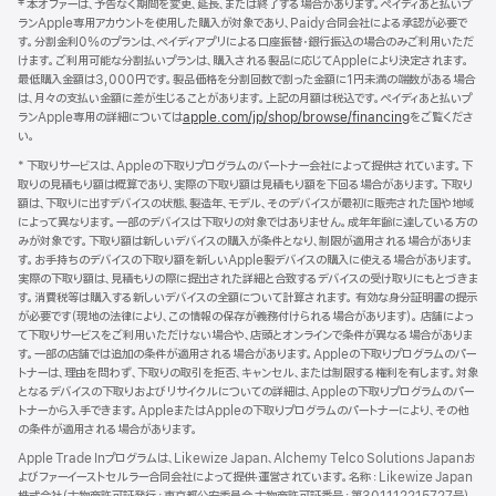
‡ 本オファーは、予告なく期間を変更、延長、または終了する場合があります。ペイディあと払いプ
タ
ランApple専用アカウントを使用した購入が対象であり、Paidy合同会社による承認が必要で
す。分割金利0%のプランは、ペイディアプリによる口座振替・銀行振込の場合のみご利用いただ
ー
けます。ご利用可能な分割払いプランは、購入される製品に応じてAppleにより決定されます。
最低購入金額は3,000円です。製品価格を分割回数で割った金額に1円未満の端数がある場合
は、月々の支払い金額に差が生じることがあります。上記の月額は税込です。ペイディあと払いプ
ランApple専用の詳細については
apple.com/jp/shop/browse/financing
をご覧くださ
い。
* 下取りサービスは、Appleの下取りプログラムのパートナー会社によって提供されています。下
取りの見積もり額は概算であり、実際の下取り額は見積もり額を下回る場合があります。下取り
額は、下取りに出すデバイスの状態、製造年、モデル、そのデバイスが最初に販売された国や地域
によって異なります。一部のデバイスは下取りの対象ではありません。成年年齢に達している方の
みが対象です。下取り額は新しいデバイスの購入が条件となり、制限が適用される場合がありま
す。お手持ちのデバイスの下取り額を新しいApple製デバイスの購入に使える場合があります。
実際の下取り額は、見積もりの際に提出された詳細と合致するデバイスの受け取りにもとづきま
す。消費税等は購入する新しいデバイスの全額について計算されます。 有効な身分証明書の提示
が必要です（現地の法律により、この情報の保存が義務付けられる場合があります）。 店舗によっ
て下取りサービスをご利用いただけない場合や、店頭とオンラインで条件が異なる場合がありま
す。一部の店舗では追加の条件が適用される場合があります。Appleの下取りプログラムのパー
トナーは、理由を問わず、下取りの取引を拒否、キャンセル、または制限する権利を有します。対象
となるデバイスの下取りおよびリサイクルについての詳細は、Appleの下取りプログラムのパー
トナーから入手できます。AppleまたはAppleの下取りプログラムのパートナーにより、その他
の条件が適用される場合があります。
Apple Trade Inプログラムは、Likewize Japan、Alchemy Telco Solutions Japanお
よびファーイーストセルラー合同会社によって提供‧運営されています。名称：Likewize Japan