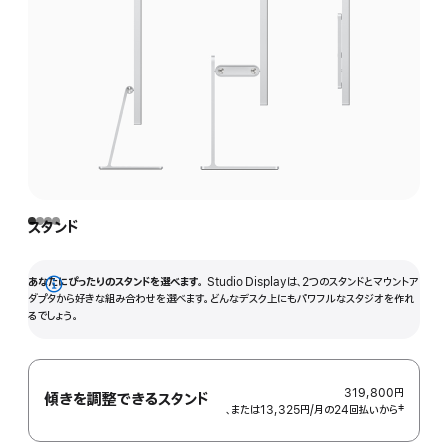
スタンド
あなたにぴったりのスタンドを選べます。
Studio Displayは、2つのスタンドとマウントア
詳
ダプタから好きな組み合わせを選べます。どんなデスク上にもパワフルなスタジオを作れ
るでしょう。
細
を
表
示
319,800円
傾きを調整できるスタンド
、または13,325円
/月
月
の24回払いから
 脚注 
‡
額