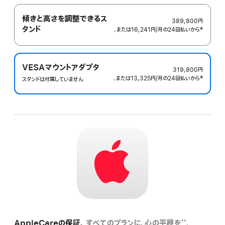
傾きと高さを調整できるス
389,800円
タンド
、または16,241円
/月
月
の24回払いから
 脚注 
‡
額
VESAマウントアダプタ
319,800円
、または13,325円
/月
月
の24回払いから
 脚注 
‡
スタンドは付属していません
額
AppleCareの保証。
すべてのプランに、心の平穏を
。
**