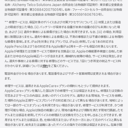
株式会社（古物商許可証発行：東京都公安委員会 古物商許可証番号：第301112215727号）。
名称：Alchemy Telco Solutions Japan 合同会社（古物商許可証発行：東京都公安委員会
古物商許可証番号：第308842007505号）。名称：ファーイーストセルラー合同会社（古物商
許可証発行：東京都公安委員会 古物商許可証番号：第305591606763号）。
** 修理サービスは、保証対象のデバイスおよび付属アクセサリについて、(i) 材質上または製造
上の瑕疵が生じた場合、(ii) バッテリーが保持する容量が本来の容量の80%未満になった場
合、および (iii) 過失や事故による損傷が生じた場合に利用できます。なお、(iii) の場合、利用回
数に制限はありません。過失や事故による損傷とは、不測の事態または不慮の事態による物理的
な損傷を意味します。iPadを対象とするプランでは、iPadと併用している1本の対応する
Apple Pencilおよび1台の対応するApple製iPad用キーボードも保証の対象となります。
Appleが修理または交換サービスで提供する交換品には、Appleの機能要件検査に合格した新
品または中古のApple純正パーツが含まれます。機械的な故障の場合、サービス料は発生しませ
ん。過失や事故による損傷に対する修理などのサービスでは、1回につき所定の税込サービス料
がかかります。詳細については
規約
${translate.store.a11y.opens_new_window}
をご覧ください。
電話料金がかかる場合があります。電話番号およびサポート営業時間は変更される場合があり
ます。
修理サービスは、適用されるAppleCare+プランの規約にもとづいて提供されます。
AppleCare+プランを購入した国以外での修理サービスは保証されません。修理または交換の
可否およびサービスの内容は、お使いのデバイスのモデル、適用される現地法、サービスを依頼し
た場所のApple正規サービスプロバイダの対応能力によって異なる場合があります。地域によっ
ては一部のサービスオプションを利用できない場合があります。修理サービスが利用でき、かつ修
理が可能な場合、Appleは独自の裁量により、現地の基準および規制を満たす現地で調達したモ
デルまたは部品を使用してデバイスの修理または交換を行うことを申し出ることができます。使
用するモデルまたは部品は、色、仕様の両方またはいずれか一方において元のデバイスと異なる
場合があります。紛失または盗難にあったデバイスの海外での交換は保証されません。在庫が限