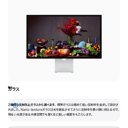
ガラス
2種類の反射防止ガラスから選べます。
標準ガラスは極めて低い反射率を追求して設計さ
詳
れました。Nano-textureガラスは光を散乱させてさらに反射率を最小限に抑えるので、
明るい光源がある作業空間でも驚くほど美しい画質をもたらします。
細
を