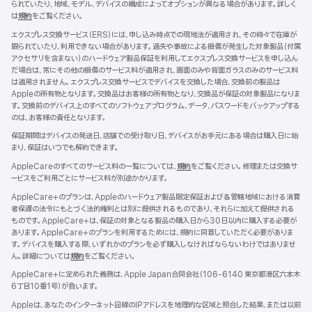
られていたり、地域、モデル、デバイスの構成によってオプションが異なる場合があります。詳しく
は
規約
${translate.store.a11y.opens_new_window}
をご覧ください。
エクスプレス交換サービス（ERS）には、申し込み時点での現地法が適用され、その時々で在庫が
限られていたり、利用できない場合があります。過失や事故による損傷が発生した対象製品（付属
アクセサリを含まない）のハードウェア製品保証を利用してエクスプレス交換サービスを申し込ん
だ場合は、常にその他の損傷のサービス料が適用され、画面のみや背面ガラスのみのサービス料
は適用されません。エクスプレス交換サービスでデバイスを交換した場合、交換前の製品は
Appleの所有物となります。交換品はお客様の所有物となり、交換品が保証の対象製品になりま
す。交換前のデバイス上のすべてのソフトウェアプログラム、データ、パスワードをバックアップする
のは、お客様の責任となります。
保証期間はデバイスの発送日、店舗での受け取り日、デバイスがお手元にある場合は購入日に始
まり、保証はいつでも解約できます。
AppleCareのすべてのサービス料の一覧については、
規約
${translate.store.a11y.opens
をご覧ください。修理または交換サ
ービスをご利用ごとにサービス料が別途かかります。
AppleCare+のプランは、Appleのハードウェア製品限定保証および各管轄地域における消費
者保護の法令にもとづく法的権利とは別に提供されるものであり、それらに加えて提供される
ものです。AppleCare+は、保証の対象となる製品の購入日から30日以内に購入する必要が
あります。AppleCare+のプランを利用するためには、規約に同意していただく必要がありま
す。デバイスを購入する際、いずれかのプランを必ず購入しなければならないわけではありませ
ん。詳細については
規約
${translate.store.a11y.opens_new_window}
をご覧ください。
AppleCare+に定められた義務は、Apple Japan合同会社（106-6140 東京都港区六本木
6丁目10番1号）が負いま す 。
Appleは、あなたのインターネット回線のIPアドレスを地理的な区域と照合した結果、または以前