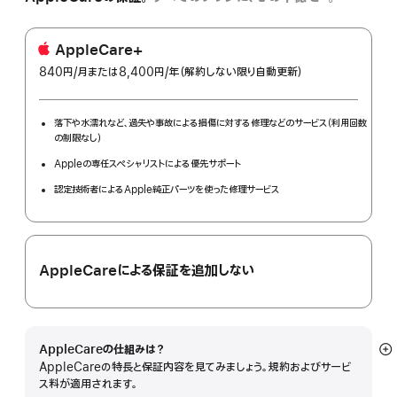
AppleCare+
840円
/月
per
または8,400円
/年
年
（解約しない限り自動更新）
month
額
落下や水濡れなど、過失や事故による損傷に対する修理などのサービス（利用回数
の制限なし）
Appleの専任スペシャリストによる優先サポート
認定技術者によるApple純正パーツを使った修理サービス
AppleCareによる保証を追加しない
AppleCareの仕組みは？
詳
AppleCareの特長と保証内容を見てみましょう。規約およびサービ
細
ス料が適用されます。
を