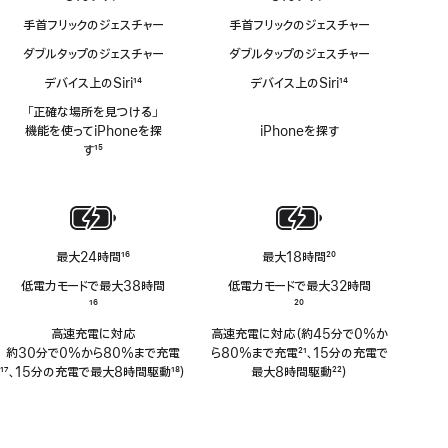
応
手首フリックのジェスチャー
手首フリックのジェスチャー
ダブルタップのジェスチャー
ダブルタップのジェスチャー
デバイス上のSiri
14
デバイス上のSiri
14
脚
脚
「正確な場所を見つける」
注
注
機能を使ってiPhoneを探
iPhoneを探す
す
15
脚
注
最大24時間
16
最大18時間
20
脚
脚
低電力モードで最大38時間
低電力モードで最大32時間
注
注
脚
16
脚
20
注
注
高速充電に対応
高速充電に対応（約45分で0%か
約30分で0%から80%まで充電
ら80%まで充電
21
、15分の充電で
脚
17
、15分の充電で最大8時間駆動
18
）
脚
最大8時間駆動
22
）
注
脚
注
脚
注
注