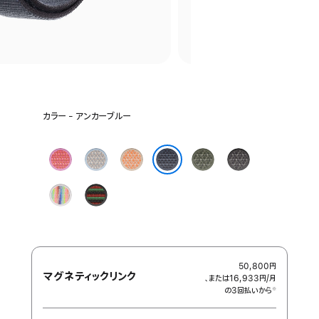
カ
カラー - アンカーブルー
ラ
ー
を
ブ
ブ
カ
フ
ダ
選
ラ
ル
ン
ォ
ー
アンカーブルー
択:
イ
ー
タ
レ
ク
プ
Black
ト
ミ
ロ
ス
グ
ラ
Unity
グ
ス
ー
ト
レ
イ
-
ア
ト
プ
イ
ド
ユ
バ
エ
ニ
デ
テ
50,800円
ィ
ィ
マグネティックリンク
、または16,933円
/月
月
シ
リ
の3回払いから
額
※
ョ
ズ
 脚注 
ン
ム