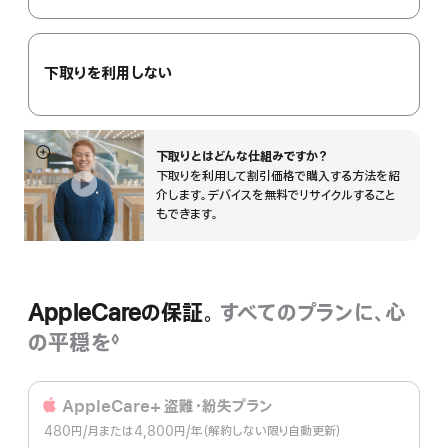
下取りを利用しない
下取りとはどんな仕組みで⁠すか？
詳
下取りを利用して割引価格で購入する方法を紹
細
介します。デバイスを無料でリサイクルすること
を
もできます。
表
示
AppleCareの保証。
すべてのプランに、心
の平穏を
◊
脚
注
AppleCare+ 盗難・紛失プラン
480円
/月
per
または4,800円
/年
年
（解約しない限り自動更新）