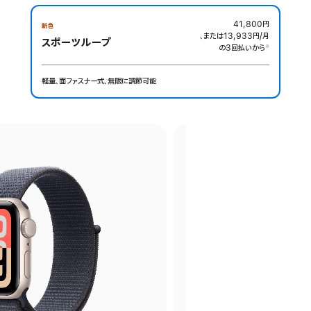
41,800円
新色
、または13,933円
/月
月
スポーツループ
の3回払いから
額
※
 脚注 
軽量、面ファスナー式、無限に調節可能