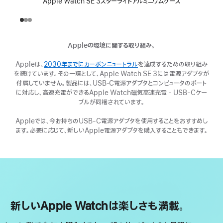
Apple Watch SE 3スターライトアルミニウムケース
Appleの環境に関する取り組み。
Appleは、
2030年までにカーボンニュートラル
（新
を達成するための取り組み
を続けています。その一環として、Apple Watch SE 3には電源アダプタが
規
付属していません。製品には、USB‑C電源アダプタとコンピュータのポート
ウ
に対応し、高速充電ができるApple Watch磁気高速充電 - USB-Cケー
イ
ブルが同梱されています。
ン
ド
Appleでは、今お持ちのUSB-C電源アダプタを使用することをおすすめし
ウ
ます。必要に応じて、新しいApple電源アダプタを購入することもできます。
で
開
き
ま
す）
新しいApple Watchは楽しさも満載。