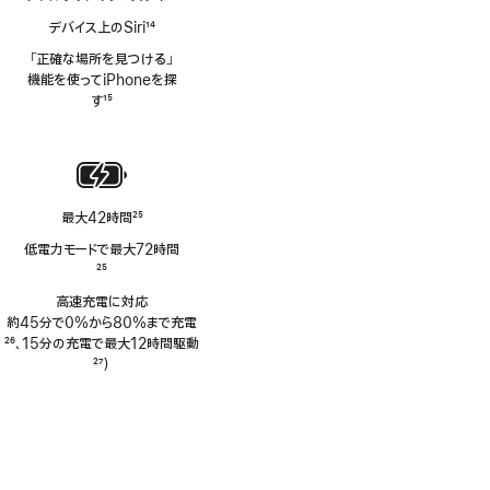
デバイス上のSiri
14
脚
「正確な場所を見つける」
注
機能を使ってiPhoneを探
す
15
脚
注
最大42時間
25
脚
低電力モードで最大72時間
注
脚
25
注
高速充電に対応
約45分で0%から80%まで充電
脚
26
、15分の充電で最大12時間駆動
注
脚
27
）
注