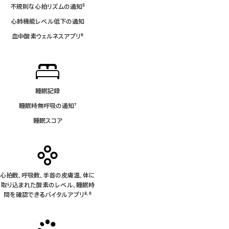
不規則な心拍リズムの通知
5
脚
心肺機能レベル低下の通知
注
血中酸素ウェルネスアプリ
6
脚
注
睡眠記録
睡眠時無呼吸の通知
7
脚
睡眠スコア
注
心拍数、呼吸数、手首の皮膚温、体に
取り込まれた酸素のレベル、睡眠時
間を確認できるバイタルアプリ
8
6
,
脚
脚
注
注