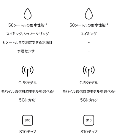
急
急
レ
レ
SOS
SOS
ン
ン
非
非
非
非
対
対
対
対
応
応
50メートルの耐水性能
13
50メートルの耐水性能
19
応
応
脚
脚
スイミング、シュノーケリング
スイミング
注
注
6メートルまで測定できる水深計
-
6
メ
水温センサー
-
水
ー
温
ト
セ
ル
ン
ま
サ
で
ー
測
GPSモデル
GPSモデル
非
定
対
モバイル通信対応モデルを選べる
2
モバイル通信対応モデルを選べる
2
で
応
脚
脚
き
5Gに対応
1
5Gに対応
1
注
注
る
脚
脚
水
注
注
深
計
非
S10チップ
S10チップ
対