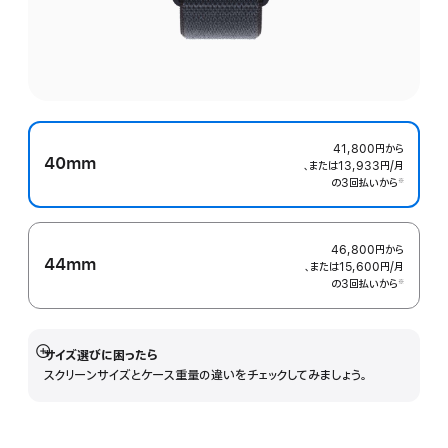
41,800円
から
40mm
、または13,933円
/月
月
の3回払いから
額
※
 脚注 
46,800円
から
44mm
、または15,600円
/月
月
の3回払いから
額
※
 脚注 
サイズ選びに困ったら
詳
スクリーンサイズとケース重量の違いをチェックしてみましょう。
細
を
表
示