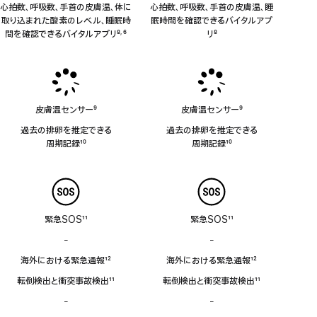
心拍数、呼吸数、手首の皮膚温、体に
心拍数、呼吸数、手首の皮膚温、睡
取り込まれた酸素のレベル、睡眠時
眠時間を確認できるバイタルアプ
間を確認できるバイタルアプリ
8
6
リ
8
,
脚
脚
脚
注
注
注
皮膚温センサー
9
皮膚温センサー
9
脚
脚
過去の排卵を推定できる
過去の排卵を推定できる
注
注
周⁠期⁠記⁠録
10
周⁠期⁠記⁠録
10
脚
脚
注
注
緊急SOS
11
緊急SOS
11
脚
脚
-
衛
-
衛
注
注
星
星
海外における緊急通報
12
海外における緊急通報
12
経
経
脚
脚
由
由
転倒検出と衝突事故検出
11
転倒検出と衝突事故検出
11
注
注
の
の
脚
脚
-
サ
-
サ
緊
緊
注
注
イ
イ