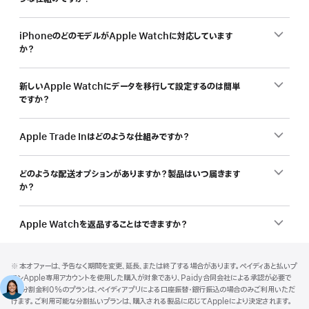
iPhoneのどのモデルがApple Watchに対応しています
か？
新しいApple Watchにデータを移行して設定するのは簡単
ですか？
Apple Trade Inはどのような仕組みですか？
どのような配送オプションがありますか？製品はいつ届きます
か？
Apple Watchを返品することはできますか？
フ
脚
脚
※ 本オファーは、予告なく期間を変更、延長、または終了する場合があります。ペイディあと払いプ
注
ッ
注
ランApple専用アカウントを使用した購入が対象であり、Paidy合同会社による承認が必要で
タ
す。分割金利0%のプランは、ペイディアプリによる口座振替・銀行振込の場合のみご利用いただ
けます。ご利用可能な分割払いプランは、購入される製品に応じてAppleにより決定されます。