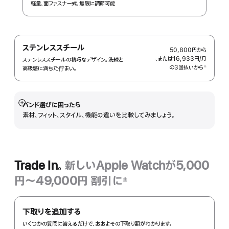
軽量、面ファスナー式、無限に調節可能
ステンレススチール
50,800円
から
、または16,933円
/月
月
ステンレススチールの精巧なデザイン。洗練と
の3回払いから
額
※
高級感に満ちた佇まい。
 脚注 
バンド選びに困ったら
詳
素材、フィット、スタイル、機能の違いを比較してみましょう。
細
を
表
示
Trade In。
新しいApple Watchが5,000
円〜49,000円 割引に
±
脚
Trade
注
In。
下取りを追加する
いくつかの質問に答えるだけで、おおよその下取り額がわかります。