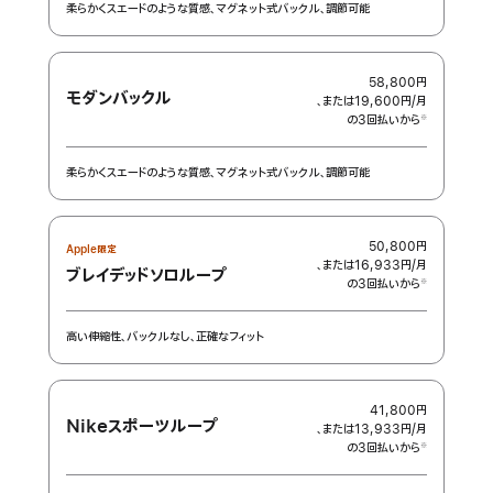
柔らかくスエードのような質感、マグネット式バックル、調節可能
58,800円
モダンバックル
、または19,600円
/月
月
の3回払いから
額
※
 脚注 
柔らかくスエードのような質感、マグネット式バックル、調節可能
50,800円
Apple限定
、または16,933円
/月
月
ブレイデッドソ‍ロ‍ル‍ー‍プ
の3回払いから
額
※
 脚注 
高い伸縮性、バックルなし、正確なフィット
41,800円
Nikeスポーツループ
、または13,933円
/月
月
の3回払いから
額
※
 脚注 