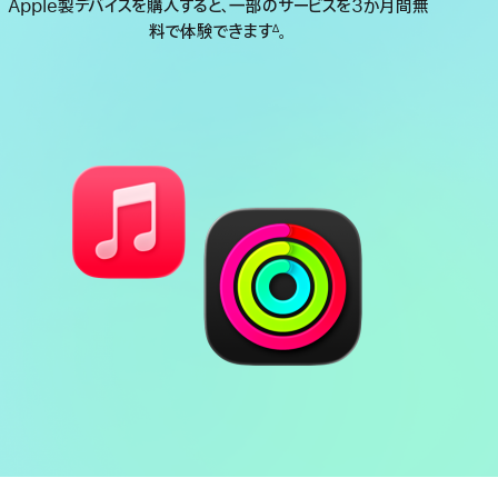
Apple製デバイスを購入すると、一部のサービスを3か月間無
料で体験できます
。
∆
脚
注
バ
心