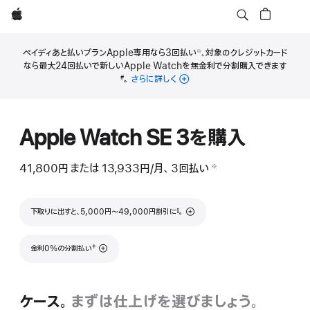
Apple
ペイディあと払いプランApple専用なら3回払い
、対象のクレジットカード
※
脚
なら最大24回払いで新しいApple Watchを無金利で分割購入できます
注
脚
。
さらに詳しく
#
注
Apple Watch SE 3を購入
41,800円
ま た は
13,933円
/月、
月
3
回払い
支払い回数
（二重短剣符の脚注）
※
 脚注 
額
脚注
下取りに出すと、5,000円〜49,000円割引に
。
§
脚注
†
金利0%の分割払い
ケース。
まずは仕上げを選びましょう。