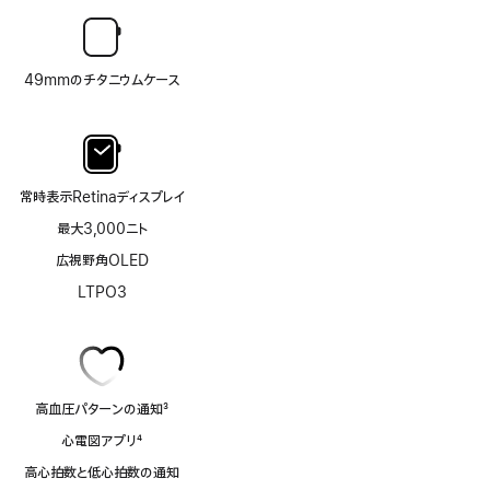
49mmのチタニウムケース
常時表示Retinaディスプレイ
最大3,000ニト
広視野角OLED
LTPO3
高血圧パターンの通知
3
脚
心電図アプリ
4
注
脚
高心拍数と低心拍数の通知
注