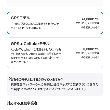
GPSモデル
41,800円
から
、または13,933円
/月
月
iPhoneが近くにあれば、電話をかけたり、テ
の3回払いから
額
※
キストメッセージを送れます。
 脚注 
GPS + Cellularモ‍デ‍ル
50,800円
から
Apple Watchだけで、電話をかけたり、メッセ
、または16,933円
/月
月
ージを送れます。 Apple Watchの子ども向け
の3回払いから
額
※
設定を利用するには、GPS + Cellularモデ
 脚注 
‡
ルが必要で
す。
 脚注 
どちらのモデルにするか迷っていますか？
詳
携帯電話ネットワークへの接続と、通信キャリアの契約プランにあなた
細
のApple Watchを追加する方法について、確認しましょう。
を
表
示
対応する通信事業者