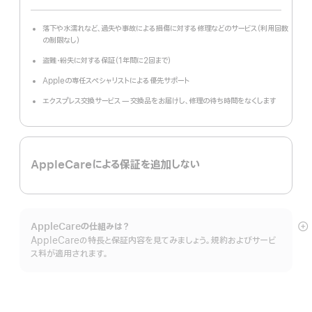
month
額
落下や水濡れなど、過失や事故による損傷に対する修理などのサービス（利用回数
の制限なし）
盗難・紛失に対する保証（1年間に2回まで）
Appleの専任スペシャリストによる優先サポート
エクスプレス交換サービス — 交換品をお届けし、修理の待ち時間をなくします
AppleCareによる保証を追加しない
AppleCareの仕組みは？
詳
AppleCareの特長と保証内容を見てみましょう。規約およびサービ
細
ス料が適用されます。
を
表
示