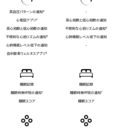
高血圧パターンの通知
3
-
ECG
脚
ア
心電図アプリ
4
高心拍数と低心拍数の通知
注
プ
脚
リ
高心拍数と低心拍数の通知
不規則な心拍リズムの通知
5
注
非
脚
不規則な心拍リズムの通知
5
心肺機能レベル低下の通知
対
注
脚
応
心肺機能レベル低下の通知
-
血
注
中
血中酸素ウェルネスアプリ
6
酸
脚
素
注
ウ
ェ
ル
ネ
睡眠記録
睡眠記録
ス
睡眠時無呼吸の通知
7
睡眠時無呼吸の通知
7
ア
脚
脚
プ
睡眠スコア
睡眠スコア
注
注
リ
非
対
応