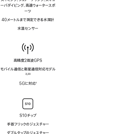
注
ーバダイビング、高速ウォータースポ
ーツ
40メートルまで測定できる水深計
水温センサー
高精度2周波GPS
モバイル通信と衛星通信対応モデル
脚
2
23
,
注
脚
5Gに対応
1
注
脚
注
S10チップ
手首フリックのジェスチャー
ダブルタップのジェスチャー