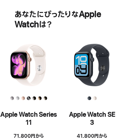
ッ
臓
テ
の
あなたにぴったりなApple
リ
健
Watchは？
ー
康
に
関
す
る
機
能
Apple Watch Series
Apple Watch SE
11
3
71,800円から
41,800円から