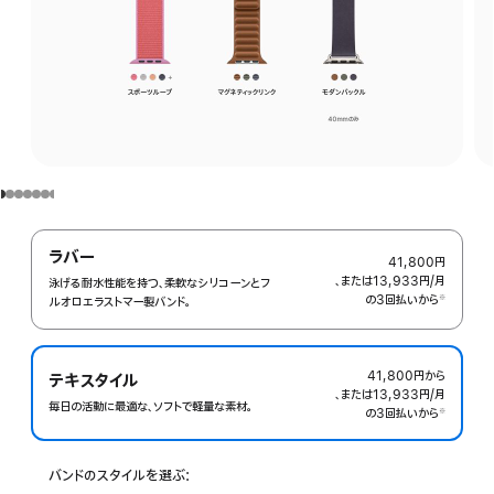
ラバー
41,800円
、または13,933円
/月
月
泳げる耐水性能を持つ、柔軟なシリコ ーンとフ
の3回払いから
額
※
ルオロエラストマー製バ‍ン‍ド。
 脚注 
41,800円
から
テキスタイル
、または13,933円
/月
月
毎日の活動に最適な、ソフトで軽量な素材。
の3回払いから
額
※
 脚注 
バンドのスタイルを選ぶ: