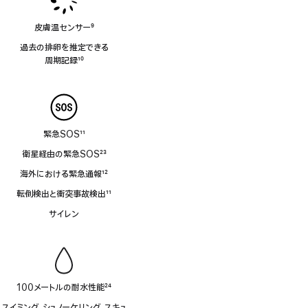
皮膚温センサー
9
脚
過去の排卵を推定できる
注
周⁠期⁠記⁠録
10
脚
注
緊急SOS
11
脚
衛星経由の緊急SOS
23
注
脚
海外における緊急通報
12
注
脚
転倒検出と衝突事故検出
11
注
脚
サイレン
注
100メートルの耐水性能
24
脚
スイミング、シュノーケリング、スキュ