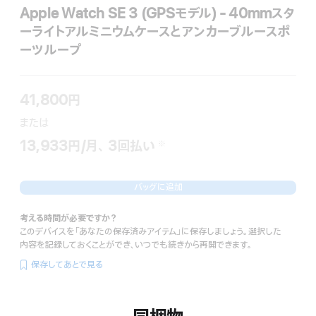
Apple Watch SE 3 (GPSモデル) - 40mmスタ
ーライトアルミニウムケースとアンカーブルースポ
ーツループ
41,800円
ま た は
13,933円
/月、
月
3
回払い
支払い回数
（二重短剣符の脚注）
※
 脚注 
額
バッグに追加
考える時間が必要ですか？
このデバイスを「あなたの保存済みアイテム」に保存しましょう。選択した
内容を記録しておくことができ、いつでも続きから再開できます。
保存してあとで見る