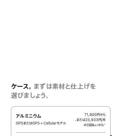
ケース。
まずは素材と仕上げを
選びましょう。
71,800円
から
アルミニウム
、または23,933円
/月
月
GPSまたはGPS + Cellularモデル
の3回払いから
額
※
 脚注 