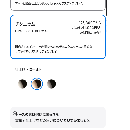
マットと鏡面仕上げ、頑丈なIon-Xガラスディスプレイ。
125,800円
から
チタニウム
、または41,933円
/月
月
GPS + Cellularモデル
の3回払いから
額
※
 脚注 
研磨された航空宇宙産業レベルのチタニウムケースと頑丈な
サ‍フ‍ァ‍イアクリスタルディスプレイ。
仕
仕上げ - ゴールド
上
げ
ナ
ス
を
チ
レ
ゴールド
選
ュ
ー
ぶ:
ラ
ト
ル
ケースの素材選びに困ったら
詳
重量や仕上げなどの違いについて見てみましょう。
細
を