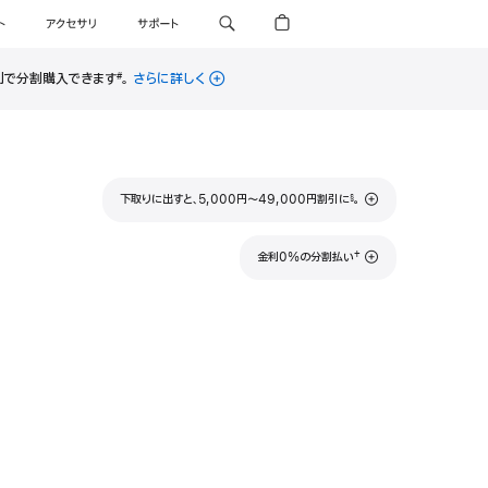
ト
アクセサリ
サポート
金利で分割購入できます
。
さらに詳しく
#
脚
下取りに出すと、5,000円〜49,000円割引に
。
§
注
脚
†
金利0%の分割払い
注