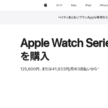
Apple
ストア
Mac
iPad
iPhon
ペイディあと払いプランApple専用な
脚
脚
注
注
Apple Watch Seri
を購入
125,800円
、または41,933円
/月
月
の3回払いから
※
 脚注 
額