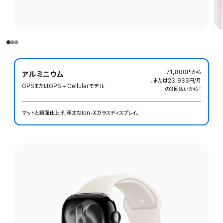
71,800円
から
アルミニウム
、または23,933円
/月
月
GPSまたはGPS + Cellularモデル
の3回払いから
額
※
 脚注 
マットと鏡面仕上げ、頑丈なIon-Xガラスディスプレイ。
仕
上
げ
を
選
ぶ: