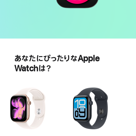
バ
心
ッ
臓
テ
の
あなたにぴったりなApple
リ
健
Watchは？
ー
康
に
関
す
る
機
能