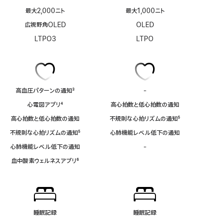
最大2,000ニト
最大1,000ニト
広視野角OLED
OLED
LTPO3
LTPO
高血圧パターンの通知
3
-
ECG
脚
ア
心電図アプリ
4
高心拍数と低心拍数の通知
注
プ
脚
リ
高心拍数と低心拍数の通知
不規則な心拍リズムの通知
5
注
非
脚
不規則な心拍リズムの通知
5
心肺機能レベル低下の通知
対
注
脚
応
心肺機能レベル低下の通知
-
血
注
中
血中酸素ウェルネスアプリ
6
酸
脚
素
注
ウ
ェ
ル
ネ
睡眠記録
睡眠記録