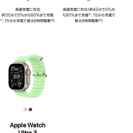
脚
16
脚
20
注
注
高速充電に対応
高速充電に対応（約45分で0%か
約30分で0%から80%まで充電
ら80%まで充電
21
、15分の充電で
脚
17
、15分の充電で最大8時間駆動
18
）
脚
最大8時間駆動
22
）
注
脚
注
脚
注
注
Apple Watch