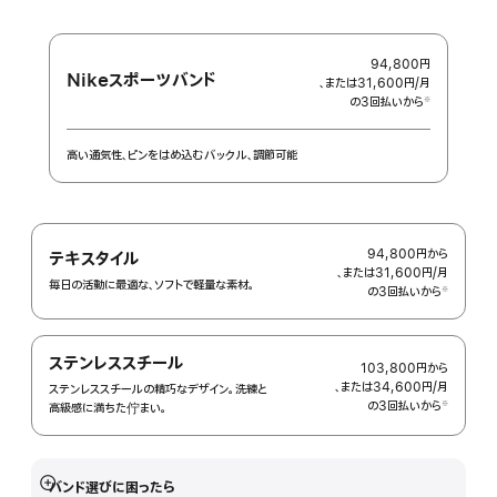
ン
ブ
ド
ユ
ン
バ
ー
グ
ラ
エ
ニ
レ
ッ
デ
テ
94,800円
イ
シ
ィ
ィ
Nikeスポーツバンド
、または31,600円
/月
月
ュ
シ
ブ
の3回払いから
額
※
ョ
ル
 脚注 
ン
ー
高い通気性、ピンをはめ込むバックル、調節可能
ム
94,800円
から
テキスタイル
、または31,600円
/月
月
毎日の活動に最適な、ソフトで軽量な素材。
の3回払いから
額
※
 脚注 
ステンレススチール
103,800円
から
、または34,600円
/月
月
ステンレススチールの精巧なデザイン。洗練と
の3回払いから
額
※
高級感に満ちた佇まい。
 脚注 
バンド選びに困ったら
詳