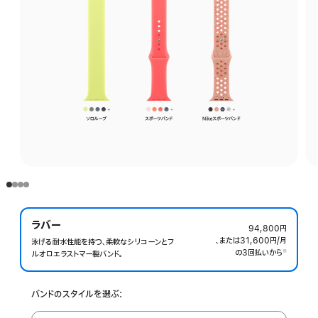
ラバー
94,800円
、または31,600円
/月
月
泳げる耐水性能を持つ、柔軟なシリコ ーンとフ
の3回払いから
額
※
ルオロエラストマー製バ‍ン‍ド。
 脚注 
バンドのスタイルを選ぶ: