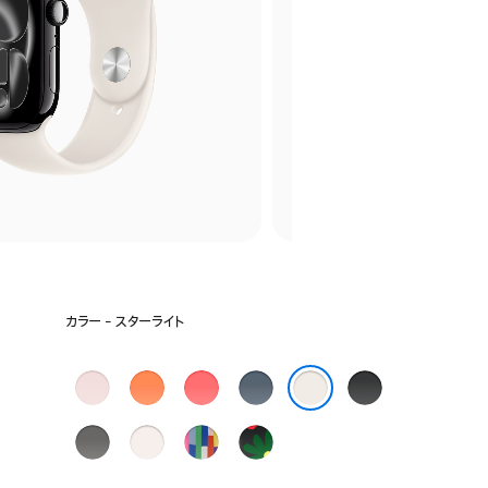
カ
カラー - スターライト
ラ
ー
を
ソ
ク
ブ
ア
ブ
選
フ
レ
ラ
ン
ラ
スターライト
択:
ト
メ
イ
カ
ッ
ス
ラ
プ
Black
ピ
ン
ト
ー
ク
ト
イ
ラ
Unity
ン
タ
グ
ブ
ー
ト
イ
-
ク
イ
ア
ル