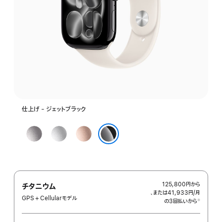
仕上げ - ジェットブラック
ス
シ
ロ
ペ
ル
ー
ジェットブラック
ー
バ
ズ
ス
ー
ゴ
グ
ー
125,800円
から
チタニウム
レ
ル
、または41,933円
/月
月
GPS + Cellularモデル
イ
ド
の3回払いから
額
※
 脚注 