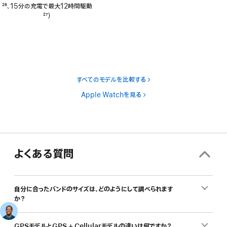
脚
26
、15分の充電で最大12時間駆動
注
脚
27
）
注
すべてのモデルを比較する
Apple Watchを見る
よくある質問
自分に合ったバンドのサイズは、どのようにして調べられます
か？
GPSモデルとGPS + Cellularモデルの違いは何ですか？