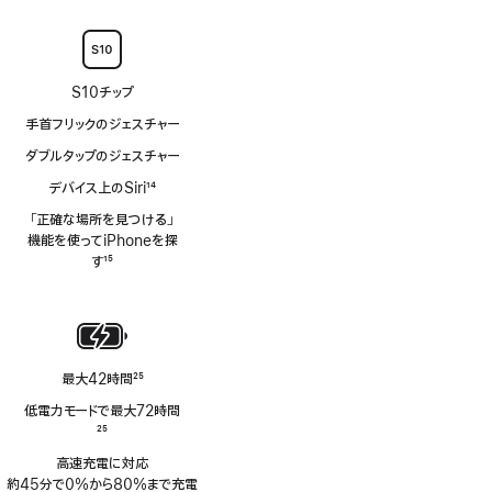
注
S10チップ
手首フリックのジェスチャー
ダブルタップのジェスチャー
デバイス上のSiri
14
脚
「正確な場所を見つける」
注
機能を使ってiPhoneを探
す
15
脚
注
最大42時間
25
脚
低電力モードで最大72時間
注
脚
25
注
高速充電に対応
約45分で0%から80%まで充電