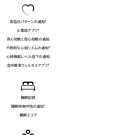
高血圧パターンの通知
3
脚
心電図アプリ
4
注
脚
高心拍数と低心拍数の通知
注
不規則な心拍リズムの通知
5
脚
心肺機能レベル低下の通知
注
血中酸素ウェルネスアプリ
6
脚
注
睡眠記録
睡眠時無呼吸の通知
7
脚
睡眠スコア
注