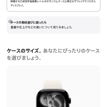
研磨された航空宇宙産業レベルのチタニウムケースと頑丈なサ‍フ‍ァ‍イアクリスタル
ディスプレイ。
ケースの素材選びに困ったら
詳
重量や仕上げなどの違いについて見てみましょう。
細
を
表
示
ケースのサイズ。
あなたにぴったりのケース
を選びましょう。