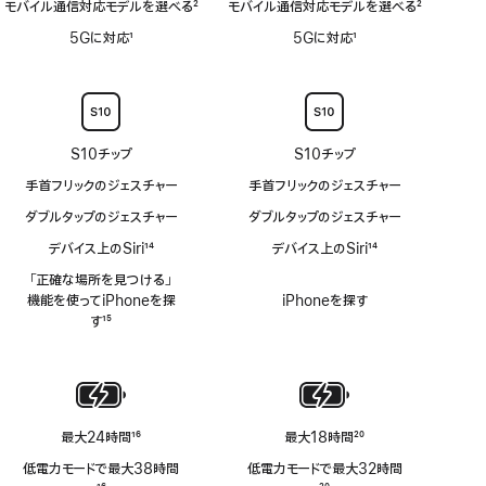
対
モバイル通信対応モデルを選べる
2
モバイル通信対応モデルを選べる
2
で
応
脚
脚
き
5Gに対応
1
5Gに対応
1
注
注
る
脚
脚
水
注
注
深
計
非
S10チップ
S10チップ
対
応
手首フリックのジェスチャー
手首フリックのジェスチャー
ダブルタップのジェスチャー
ダブルタップのジェスチャー
デバイス上のSiri
14
デバイス上のSiri
14
脚
脚
「正確な場所を見つける」
注
注
機能を使ってiPhoneを探
iPhoneを探す
す
15
脚
注
最大24時間
16
最大18時間
20
脚
脚
低電力モードで最大38時間
低電力モードで最大32時間
注
注