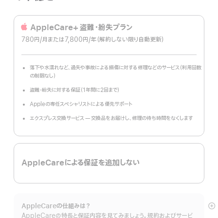
脚
注
AppleCare+ 盗難・紛失プラン
780円
/月
per
または7,800円
/年
年
（解約しない限り自動更新）
month
額
落下や水濡れなど、過失や事故による損傷に対する修理などのサービス（利用回数
の制限なし）
盗難・紛失に対する保証（1年間に2回まで）
Appleの専任スペシャリストによる優先サポート
エクスプレス交換サービス — 交換品をお届けし、修理の待ち時間をなくします
AppleCareによる保証を追加しない
AppleCareの仕組みは？
詳
AppleCareの特長と保証内容を見てみましょう。規約およびサービ