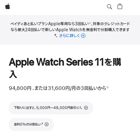
Apple
ペイディあと払いプランApple専用なら3回払い
、対象のクレジットカード
※
脚
なら最大24回払いで新しいApple Watchを無金利で分割購入できます
注
脚
。
さらに詳しく
#
注
Apple Watch Series 11を購
入
94,800円
、または31,600円
/月
月
の3回払いから
※
 脚注 
額
脚注
下取りに出すと、5,000円〜49,000円割引に
。
§
脚注
†
金利0%の分割払い