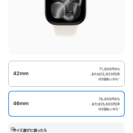
71,800円
から
42mm
、または23,933円
/月
月
の3回払いから
額
※
 脚注 
76,800円
から
46mm
、または25,600円
/月
月
の3回払いから
額
※
 脚注 
サイズ選びに困ったら
詳