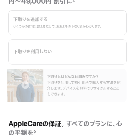
円〜49,000円 割引に
±
脚
Trade
注
In。
下取りを追加する
いくつかの質問に答えるだけで、おおよその下取り額がわかります。
下取りを利用しない
下取りとはどんな仕組みで⁠すか？
詳
下取りを利用して割引価格で購入する方法を紹
細
介します。デバイスを無料でリサイクルすること
を
もできます。
表
示
AppleCareの保証。
すべてのプランに、心
の平穏を
◊