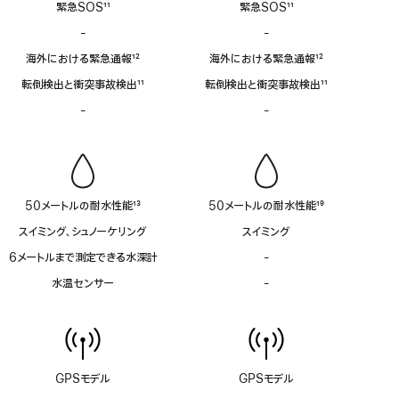
緊急SOS
11
緊急SOS
11
脚
脚
-
衛
-
衛
注
注
星
星
海外における緊急通報
12
海外における緊急通報
12
経
経
脚
脚
由
由
転倒検出と衝突事故検出
11
転倒検出と衝突事故検出
11
注
注
の
の
脚
脚
-
サ
-
サ
緊
緊
注
注
イ
イ
急
急
レ
レ
SOS
SOS
ン
ン
非
非
非
非
対
対
対
対
応
応
50メートルの耐水性能
13
50メートルの耐水性能
19
応
応
脚
脚
スイミング、シュノーケリング
スイミング
注
注
6メートルまで測定できる水深計
-
6
メ
水温センサー
-
水
ー
温
ト
セ
ル
ン
ま
サ
で
ー
測
GPSモデル
GPSモデル
非
定