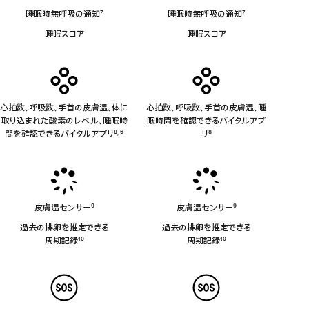
ス
睡眠時無呼吸の通知
7
睡眠時無呼吸の通知
7
ア
脚
脚
プ
睡眠スコア
睡眠スコア
注
注
リ
非
対
応
心拍数、呼吸数、手首の皮膚温、体に
心拍数、呼吸数、手首の皮膚温、睡
取り込まれた酸素のレベル、睡眠時
眠時間を確認できるバイタルアプ
間を確認できるバイタルアプリ
8
6
リ
8
,
脚
脚
脚
注
注
注
皮膚温センサー
9
皮膚温センサー
9
脚
脚
過去の排卵を推定できる
過去の排卵を推定できる
注
注
周⁠期⁠記⁠録
10
周⁠期⁠記⁠録
10
脚
脚
注
注