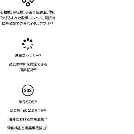
心拍数、呼吸数、手首の皮膚温、体に
取り込まれた酸素のレベル、睡眠時
間を確認できるバイタルアプリ
8
6
,
脚
脚
注
注
皮膚温センサー
9
脚
過去の排卵を推定できる
注
周⁠期⁠記⁠録
10
脚
注
緊急SOS
11
脚
衛星経由の緊急SOS
23
注
脚
海外における緊急通報
12
注
脚
転倒検出と衝突事故検出
11
注
脚