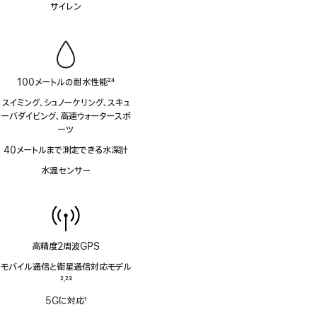
サイレン
注
100メートルの耐水性能
24
脚
スイミング、シュノーケリング、スキュ
注
ーバダイビング、高速ウォータースポ
ーツ
40メートルまで測定できる水深計
水温センサー
高精度2周波GPS
モバイル通信と衛星通信対応モデル
脚
2
23
,
注
脚
5Gに対応
1
注
脚