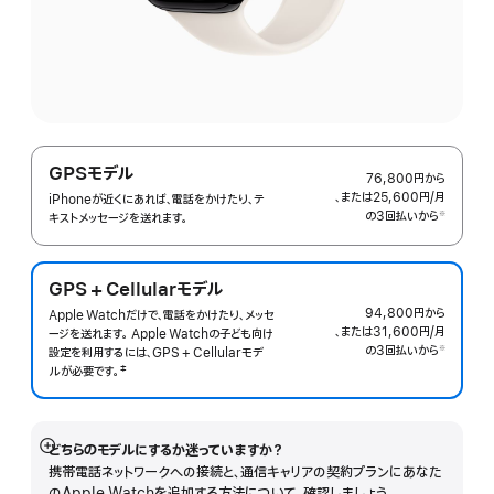
GPSモデル
76,800円
から
、または25,600円
/月
月
iPhoneが近くにあれば、電話をかけたり、テ
の3回払いから
額
※
キストメッセージを送れます。
 脚注 
GPS + Cellularモ‍デ‍ル
94,800円
から
Apple Watchだけで、電話をかけたり、メッセ
、または31,600円
/月
月
ージを送れます。 Apple Watchの子ども向け
の3回払いから
額
※
設定を利用するには、GPS + Cellularモデ
 脚注 
‡
ルが必要で
す。
 脚注 
どちらのモデルにするか迷っていますか？
詳
携帯電話ネットワークへの接続と、通信キャリアの契約プランにあなた
細
のApple Watchを追加する方法について、確認しましょう。