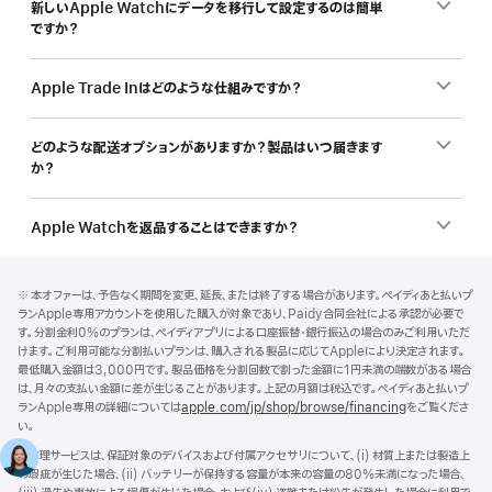
新しいApple Watchにデータを移行して設定するのは簡単
ですか？
Apple Trade Inはどのような仕組みですか？
どのような配送オプションがありますか？製品はいつ届きます
か？
Apple Watchを返品することはできますか？
フ
脚
脚
※ 本オファーは、予告なく期間を変更、延長、または終了する場合があります。ペイディあと払いプ
注
ッ
注
ランApple専用アカウントを使用した購入が対象であり、Paidy合同会社による承認が必要で
タ
す。分割金利0%のプランは、ペイディアプリによる口座振替・銀行振込の場合のみご利用いただ
けます。ご利用可能な分割払いプランは、購入される製品に応じてAppleにより決定されます。
ー
最低購入金額は3,000円です。製品価格を分割回数で割った金額に1円未満の端数がある場合
は、月々の支払い金額に差が生じることがあります。上記の月額は税込です。ペイディあと払いプ
ランApple専用の詳細については
apple.com/jp/shop/browse/financing
をご覧くださ
い。
脚
◊ 修理サービスは、保証対象のデバイスおよび付属アクセサリについて、(i) 材質上または製造上
注
の瑕疵が生じた場合、(ii) バッテリーが保持する容量が本来の容量の80%未満になった場合、