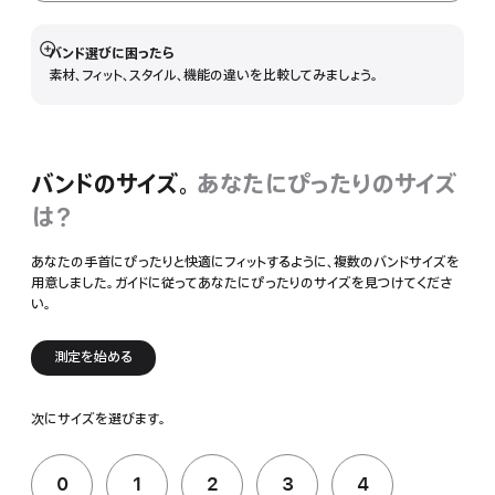
バンド選びに困ったら
詳
素材、フィット、スタイル、機能の違いを比較してみましょう。
細
を
表
示
バンドのサイズ。
あなたにぴったりのサイズ
は？
あなたの手首にぴったりと快適にフィットするように、複数のバンドサイズを
用意しました。ガイドに従ってあなたにぴったりのサイズを見つけてくださ
い。
測定を始める
次にサイズを選びます。
0
1
2
3
4