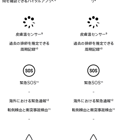
間を確認できるバイタルアプリ
8
6
リ
8
,
脚
脚
脚
注
注
注
皮膚温センサー
9
皮膚温センサー
9
脚
脚
過去の排卵を推定できる
過去の排卵を推定できる
注
注
周⁠期⁠記⁠録
10
周⁠期⁠記⁠録
10
脚
脚
注
注
緊急SOS
11
緊急SOS
11
脚
脚
-
衛
-
衛
注
注
星
星
海外における緊急通報
12
海外における緊急通報
12
経
経
脚
脚
由
由
転倒検出と衝突事故検出
11
転倒検出と衝突事故検出
11
注
注
の
の
脚
脚
-
サ
-
サ
緊
緊
注
注
イ
イ
急
急
レ
レ
SOS
SOS
ン
ン
非
非