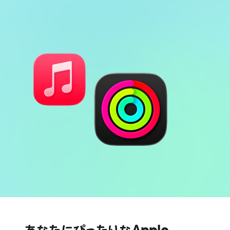
注
バ
心
ッ
臓
テ
の