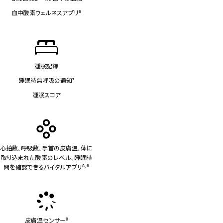
注
血中酸素ウェルネスアプリ
6
脚
注
睡眠記録
睡眠時無呼吸の通知
7
脚
睡眠スコア
注
心拍数、呼吸数、手首の皮膚温、体に
取り込まれた酸素のレベル、睡眠時
間を確認できるバイタルアプリ
8
6
,
脚
脚
注
注
皮膚温センサー
9