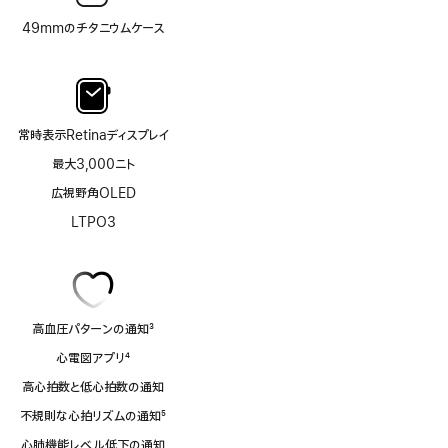
49mmのチタニウムケース
常時表示Retinaディスプレイ
最大3,000ニト
広視野角OLED
LTPO3
高血圧パターンの通知
3
脚
心電図アプリ
4
注
脚
高心拍数と低心拍数の通知
注
不規則な心拍リズムの通知
5
脚
心肺機能レベル低下の通知