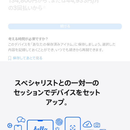
134,800円
から
、または44,933円
/月
月
の3回払いから
額
※
 脚注 
続ける
考える時間が必要ですか？
このデバイスを「あなたの保存済みアイテム」に保存しましょう。選択した
内容を記録しておくことができ、いつでも続きから再開できます。
保存してあとで見る
スペシャリストとの一対一の
セッションでデバイスをセット
アップ。