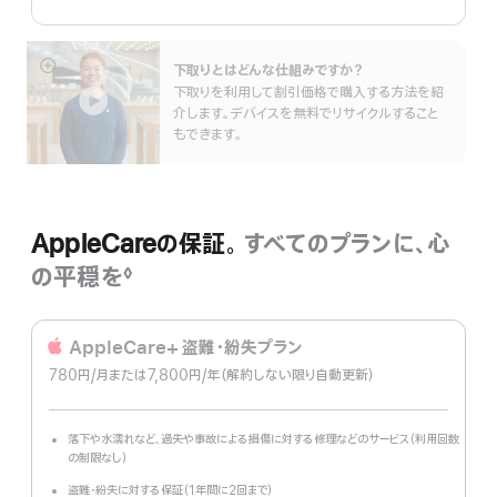
下取りとはどんな仕組みで⁠すか？
詳
下取りを利用して割引価格で購入する方法を紹
細
介します。デバイスを無料でリサイクルすること
を
もできます。
表
示
AppleCareの保証。
すべてのプランに、心
の平穏を
◊
脚
注
AppleCare+ 盗難・紛失プラン
780円
/月
per
または7,800円
/年
年
（解約しない限り自動更新）
month
額
落下や水濡れなど、過失や事故による損傷に対する修理などのサービス（利用回数
の制限なし）
盗難・紛失に対する保証（1年間に2回まで）