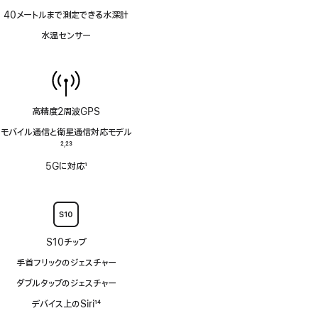
40メートルまで測定できる水深計
水温センサー
高精度2周波GPS
モバイル通信と衛星通信対応モデル
脚
2
23
,
注
脚
5Gに対応
1
注
脚
注
S10チップ
手首フリックのジェスチャー
ダブルタップのジェスチャー
デバイス上のSiri
14
脚