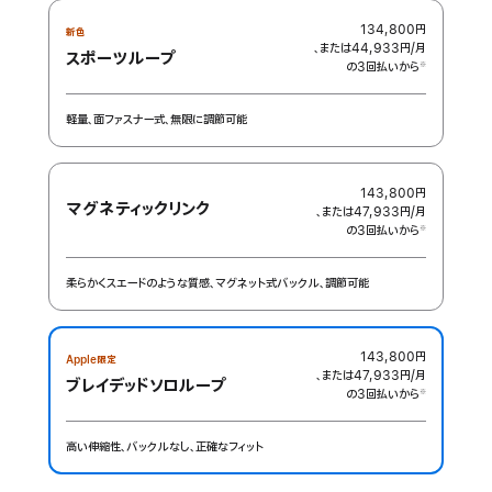
134,800円
新色
、または44,933円
/月
月
スポーツループ
の3回払いから
額
※
 脚注 
軽量、面ファスナー式、無限に調節可能
143,800円
マグネティックリンク
、または47,933円
/月
月
の3回払いから
額
※
 脚注 
柔らかくスエードのような質感、マグネット式バックル、調節可能
143,800円
Apple限定
、または47,933円
/月
月
ブレイデッドソ‍ロ‍ル‍ー‍プ
の3回払いから
額
※
 脚注 
高い伸縮性、バックルなし、正確なフィット