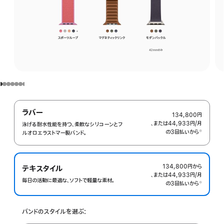
ラバー
134,800円
、または44,933円
/月
月
泳げる耐水性能を持つ、柔軟なシリコ ーンとフ
の3回払いから
額
※
ルオロエラストマー製バ‍ン‍ド。
 脚注 
134,800円
から
テキスタイル
、または44,933円
/月
月
毎日の活動に最適な、ソフトで軽量な素材。
の3回払いから
額
※
 脚注 
バンドのスタイルを選ぶ: