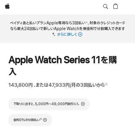
Apple
ペイディあと払いプランApple専用なら3回払い
、対象のクレジットカード
※
脚
なら最大24回払いで新しいApple Watchを無金利で分割購入できます
注
脚
。
さらに詳しく
#
注
Apple Watch Series 11を購
入
143,800円
、または47,933円
/月
月
の3回払いから
※
 脚注 
額
脚注
下取りに出すと、5,000円〜49,000円割引に
。
§
脚注
†
金利0%の分割払い