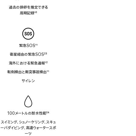
脚
過去の排卵を推定できる
注
周⁠期⁠記⁠録
10
脚
注
緊急SOS
11
脚
衛星経由の緊急SOS
23
注
脚
海外における緊急通報
12
注
脚
転倒検出と衝突事故検出
11
注
脚
サイレン
注
100メートルの耐水性能
24
脚
スイミング、シュノーケリング、スキュ
注
ーバダイビング、高速ウォータースポ
ーツ