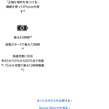
「正確な場所を見つける」
注
機能を使ってiPhoneを探
す
15
脚
注
最大42時間
25
脚
低電力モードで最大72時間
注
脚
25
注
高速充電に対応
約45分で0%から80%まで充電
脚
26
、15分の充電で最大12時間駆動
注
脚
27
）
注
すべてのモデルを比較する
Apple Watchを見る