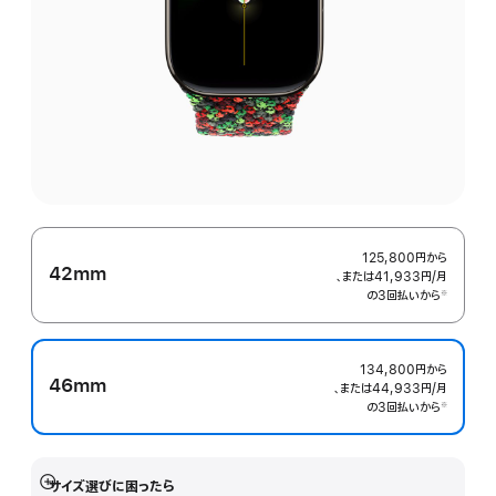
125,800円
から
42mm
、または41,933円
/月
月
の3回払いから
額
※
 脚注 
134,800円
から
46mm
、または44,933円
/月
月
の3回払いから
額
※
 脚注 
サイズ選びに困ったら
詳