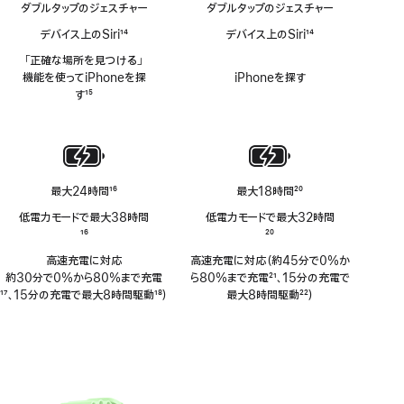
ダブルタップのジェスチャー
ダブルタップのジェスチャー
デバイス上のSiri
14
デバイス上のSiri
14
脚
脚
「正確な場所を見つける」
注
注
機能を使ってiPhoneを探
iPhoneを探す
す
15
脚
注
最大24時間
16
最大18時間
20
脚
脚
低電力モードで最大38時間
低電力モードで最大32時間
注
注
脚
16
脚
20
注
注
高速充電に対応
高速充電に対応（約45分で0%か
約30分で0%から80%まで充電
ら80%まで充電
21
、15分の充電で
脚
17
、15分の充電で最大8時間駆動
18
）
脚
最大8時間駆動
22
）
注
脚
注
脚
注
注