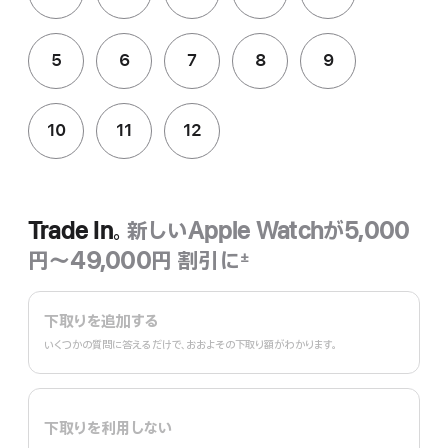
5
6
7
8
9
10
11
12
Trade In。
新しいApple Watchが5,000
円〜49,000円 割引に
±
脚
Trade
注
In。
下取りを追加する
いくつかの質問に答えるだけで、おおよその下取り額がわかります。
下取りを利用しない