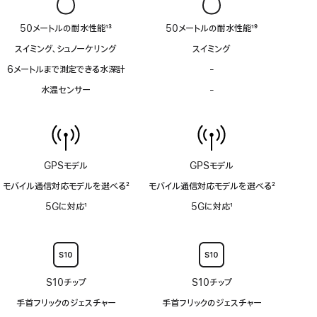
非
非
対
対
対
対
応
応
50メートルの耐水性能
13
50メートルの耐水性能
19
応
応
脚
脚
スイミング、シュノーケリング
スイミング
注
注
6メートルまで測定できる水深計
-
6
メ
水温センサー
-
水
ー
温
ト
セ
ル
ン
ま
サ
で
ー
測
GPSモデル
GPSモデル
非
定
対
モバイル通信対応モデルを選べる
2
モバイル通信対応モデルを選べる
2
で
応
脚
脚
き
5Gに対応
1
5Gに対応
1
注
注
る
脚
脚
水
注
注
深
計
非
S10チップ
S10チップ
対
応
手首フリックのジェスチャー
手首フリックのジェスチャー