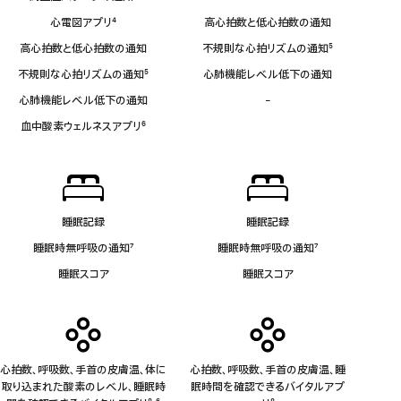
脚
ア
心電図アプリ
4
高心拍数と低心拍数の通知
注
プ
脚
リ
高心拍数と低心拍数の通知
不規則な心拍リズムの通知
5
注
非
脚
不規則な心拍リズムの通知
5
心肺機能レベル低下の通知
対
注
脚
応
心肺機能レベル低下の通知
-
血
注
中
血中酸素ウェルネスアプリ
6
酸
脚
素
注
ウ
ェ
ル
ネ
睡眠記録
睡眠記録
ス
睡眠時無呼吸の通知
7
睡眠時無呼吸の通知
7
ア
脚
脚
プ
睡眠スコア
睡眠スコア
注
注
リ
非
対
応
心拍数、呼吸数、手首の皮膚温、体に
心拍数、呼吸数、手首の皮膚温、睡
取り込まれた酸素のレベル、睡眠時
眠時間を確認できるバイタルアプ