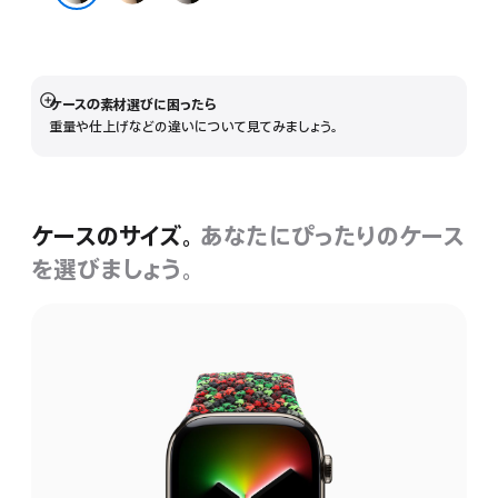
ー
レ
ナチュラル
ル
ー
ド
ト
ケースの素材選びに困ったら
詳
重量や仕上げなどの違いについて見てみましょう。
細
を
表
示
ケースのサイズ。
あなたにぴったりのケース
を選びましょう。