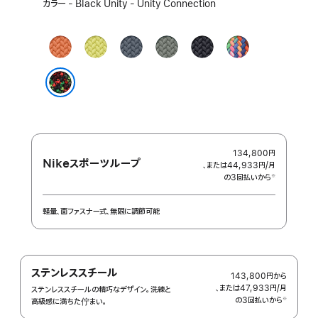
カ
カラー - Black Unity - Unity Connection
ラ
ー
を
タ
ネ
ア
グ
ミ
プ
選
ー
オ
ン
リ
ッ
ラ
択:
メ
ン
カ
ー
ド
イ
リ
イ
ー
ン
ナ
ド
ッ
エ
ブ
グ
イ
エ
Black Unity - Unity Connection
ク
ロ
ル
レ
ト
デ
ー
ー
イ
ィ
シ
ョ
134,800円
Nikeスポーツループ
ン
、または44,933円
/月
月
の3回払いから
額
※
 脚注 
軽量、面ファスナー式、無限に調節可能
ステンレススチール
143,800円
から
、または47,933円
/月
月
ステンレススチールの精巧なデザイン。洗練と
の3回払いから
額
※
高級感に満ちた佇まい。
 脚注 