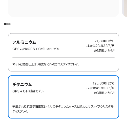
71,800円
から
アルミニウム
、または23,933円
/月
月
GPSまたはGPS + Cellularモデル
の3回払いから
額
※
 脚注 
マットと鏡面仕上げ、頑丈なIon-Xガラスディスプレイ。
125,800円
から
チタニウム
、または41,933円
/月
月
GPS + Cellularモデル
の3回払いから
額
※
 脚注 
研磨された航空宇宙産業レベルのチタニウムケースと頑丈なサ‍フ‍ァ‍イアクリスタル
ディスプレイ。