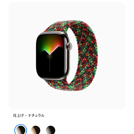
仕
上
げ
を
選
ぶ:
仕上げ - ナチュラル
ゴ
ス