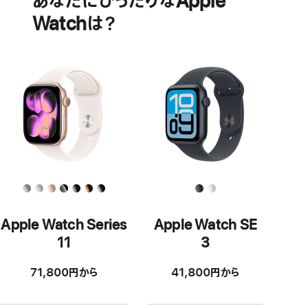
あなたにぴったりなApple
リ
健
Watchは？
ー
康
に
関
す
る
機
能
Apple Watch Series
Apple Watch SE
11
3
71,800円から
41,800円から