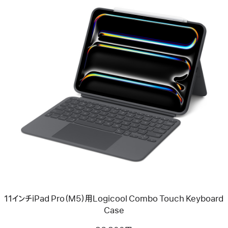
Keyboard
Case
-
日
本
語
前
へ
イ
メ
ー
ジ
-
11
イ
ン
チ
iPad
Pro（M5）
用
11インチiPad Pro（M5）用Logicool Combo Touch Keyboard
Logicool
Combo
Case
Touch
Keyboard