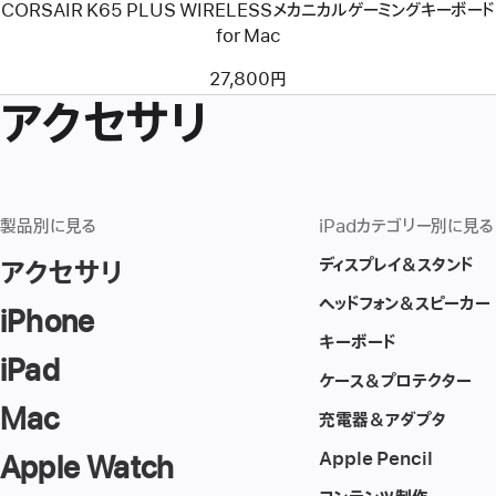
CORSAIR K65 PLUS WIRELESSメカニカルゲーミングキーボード
カ
ル
for Mac
ゲ
ー
27,800円
ミ
アクセサリ
ン
グ
キ
ー
ボ
ー
ド
製品別に見る
iPadカテゴリー別に見る
for
Mac
ディスプレイ＆スタンド
アクセサリ
ヘッドフォン＆スピーカー
iPhone
キーボード
iPad
ケース＆プロテクター
Mac
充電器＆アダプタ
Apple Pencil
Apple Watch