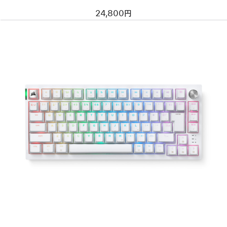
24,800円
前
へ
イ
メ
ー
ジ
-
CORSAIR
K65
PLUS
WIRELESS
メ
カ
ニ