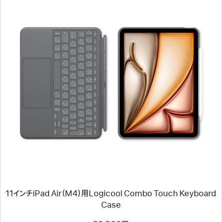
（倉
頡/
注
音）
前
へ
イ
メ
ー
ジ
-
11
イ
ン
チ
iPad
Air（M4）
用
11インチiPad Air（M4）用Logicool Combo Touch Keyboard
Logicool
Combo
Case
Touch
Keyboard