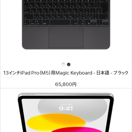
イ
メ
ー
ジ
-
13
イ
ン
チ
iPad
Pro（M5）
用
Magic
Keyboard
13インチiPad Pro（M5）用Magic Keyboard - 日本語 - ブラック
-
日
本
65,800円
語
-
ブ
ラ
ッ
ク