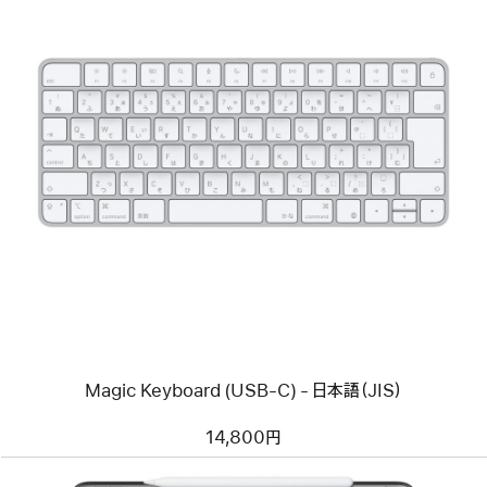
前
へ
イ
メ
ー
ジ
-
Magic
Keyboard
(USB-
C)
-
日
本
語
Magic Keyboard (USB-C) - 日本語（JIS）
（JIS）
14,800円