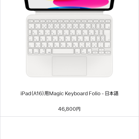
前
へ
イ
メ
ー
ジ
-
iPad（A16）
用
Magic
Keyboard
Folio
-
日
本
語
iPad（A16）用Magic Keyboard Folio - 日本語
46,800円