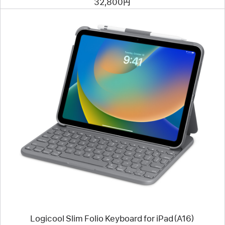
32,800円
Case
前
へ
イ
メ
ー
ジ
-
Logicool
Slim
Folio
Keyboard
for
iPad（A16）
Logicool Slim Folio Keyboard for iPad（A16）