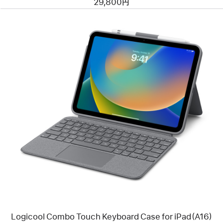
29,800円
Flip
Folio
Keyboard
Case
-
日
本
語
前
へ
イ
メ
ー
ジ
-
Logicool
Combo
Touch
Keyboard
Case
for
iPad（A16）
Logicool Combo Touch Keyboard Case for iPad（A16）