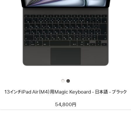
前
へ
イ
メ
ー
ジ
-
13
イ
ン
チ
iPad
Air（M4）
用
Magic
Keyboard
-
13インチiPad Air（M4）用Magic Keyboard - 日本語 - ブラック
日
本
語
54,800円
-
ブ
ラ
ッ
ク