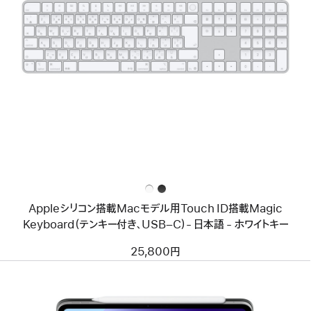
前
へ
イ
メ
ー
ジ
-
Apple
シ
リ
コ
ン
搭
載
Mac
モ
Appleシリコン搭載Macモデル用Touch ID搭載Magic
デ
ル
Keyboard（テンキー付き、USB–C）- 日本語 - ホワイトキー
用
Touch
25,800円
ID
搭
載
Magic
Keyboard（テ