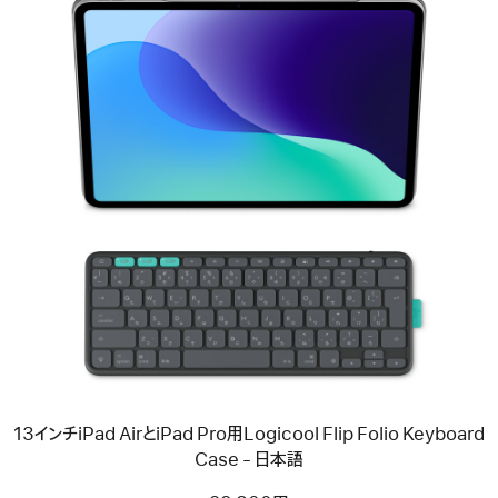
前
へ
イ
メ
ー
ジ
-
13
イ
ン
チ
iPad
Air
と
13インチiPad AirとiPad Pro用Logicool Flip Folio Keyboard
iPad
Pro
Case - 日本語
用
Logicool