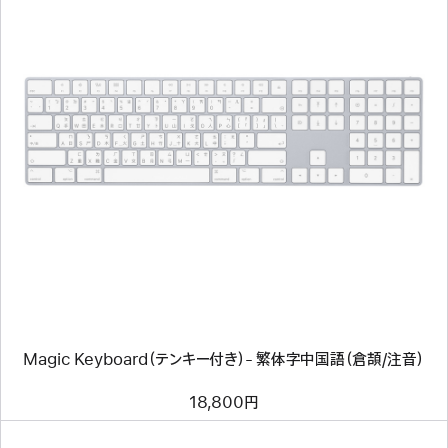
前
へ
イ
メ
ー
ジ
-
Magic
Keyboard（テ
ン
キ
ー
付
き）-
繁
Magic Keyboard（テンキー付き）- 繁体字中国語（倉頡/注音）
体
字
中
18,800円
国
語