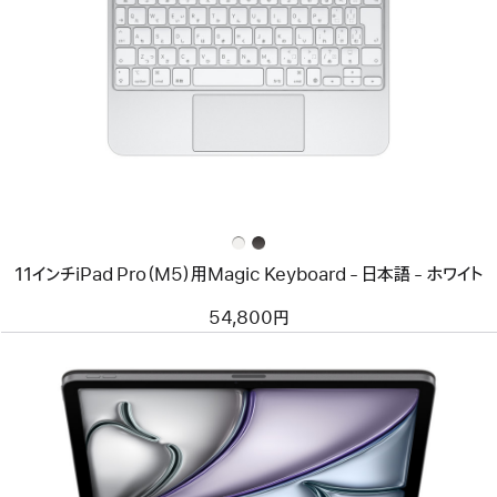
イ
メ
ー
ジ
-
11
イ
ン
チ
iPad
Pro（M5）
用
Magic
Keyboard
11インチiPad Pro（M5）用Magic Keyboard - 日本語 - ホワイト
-
日
本
54,800円
語
-
ホ
ワ
イ
ト