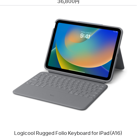
36,800円
Case
前
へ
イ
メ
ー
ジ
-
Logicool
Rugged
Folio
Keyboard
for
iPad（A16）
Logicool Rugged Folio Keyboard for iPad（A16）