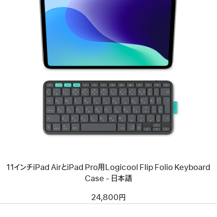
ン
キ
ー
付
き、
USB–
前
C）-
へ
日
イ
本
メ
語
ー
-
ジ
ホ
-
ワ
11
イ
イ
ト
ン
キ
チ
ー
iPad
Air
と
11インチiPad AirとiPad Pro用Logicool Flip Folio Keyboard
iPad
Pro
Case - 日本語
用
Logicool
24,800円
Flip
Folio