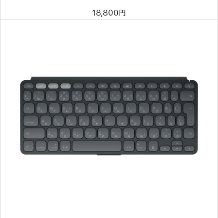
18,800円
前
へ
イ
メ
ー
ジ
-
Logicool
Keys-
To-
Go
2
for
iPad