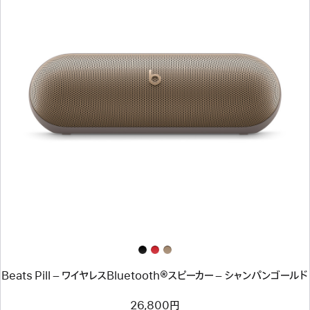
前
へ
イ
メ
ー
ジ
-
Beats
Pill
–
ワ
イ
ヤ
レ
ス
Bluetooth®
ス
Beats Pill – ワイヤレスBluetooth®スピーカー – シャンパンゴールド
ピ
ー
カ
26,800円