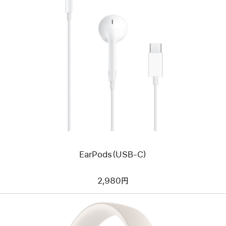
前
へ
イ
メ
ー
ジ
-
EarPods（USB-
C）
EarPods（USB-C）
2,980円