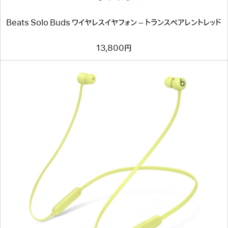
イ
ヤ
フ
Beats Solo Buds ワイヤレスイヤフォン – トランスペアレントレッド
ォ
ン
–
13,800円
ト
ラ
ン
ス
ペ
ア
レ
ン
ト
レ
ッ
ド
前
へ
イ
メ
ー
ジ
-
Beats
Flex