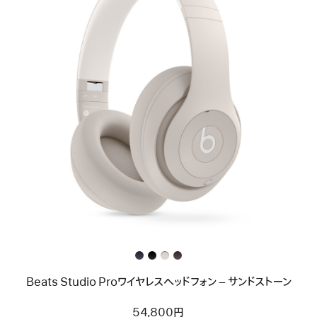
前
へ
イ
メ
ー
ジ
-
Beats
Studio
Pro
ワ
イ
ヤ
レ
ス
ヘ
ッ
Beats Studio Proワイヤレスヘッドフォン – サンドストーン
ド
フ
ォ
54,800円