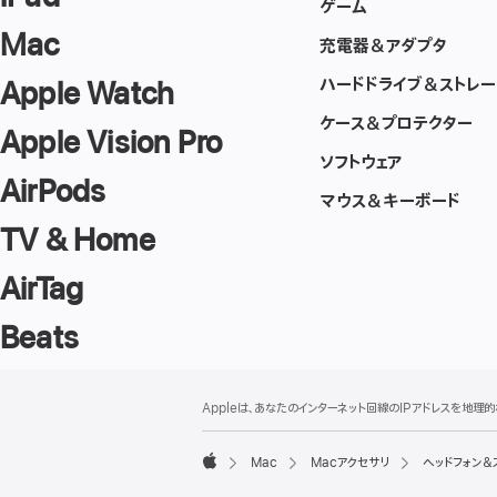
ゲーム
Mac
充電器＆アダプタ
ハードドライブ＆ストレー
Apple Watch
ケース＆プロテクター
Apple Vision Pro
ソフトウェア
AirPods
マウス＆キーボード
TV & Home
AirTag
Beats
フ
脚
Appleは、あなたのインターネット回線のIPアドレスを地
注
ッ
タ
Mac
Macアクセサリ
ヘッドフォン＆
ー
Apple