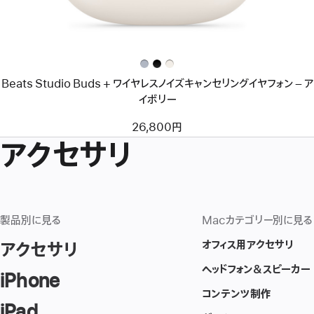
Buds +
ワ
イ
ヤ
レ
ス
ノ
Beats Studio Buds + ワイヤレスノイズキャンセリングイヤフォン – ア
イ
ズ
イボリー
キ
ャ
26,800円
ン
アクセサリ
セ
リ
ン
グ
イ
ヤ
フ
製品別に見る
Macカテゴリー別に見る
ォ
ン
オフィス用アクセサリ
アクセサリ
–
ア
ヘッドフォン＆スピーカー
iPhone
イ
ボ
コンテンツ制作
リ
iPad
ー