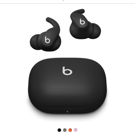
ン
–
サ
ン
ド
ス
ト
ー
ン
前
へ
イ
メ
ー
ジ
-
Powerbeats
Fit
—
ワ
イ
ヤ
レ
ス
ワ