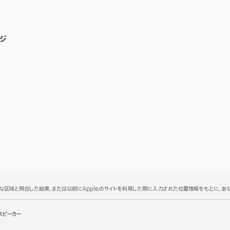
ジ
理的な区域と照合した結果、または以前にAppleのサイトを利用した際に入力された位置情報をもとに、
スピーカー