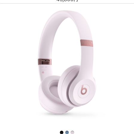
イ
ヤ
フ
ォ
ン
–
エ
レ
ク
ト
リ
ッ
前
ク
へ
オ
イ
レ
メ
ン
ー
ジ
ジ
-
Beats
Solo
4
オ
ン
イ
ヤ
ー