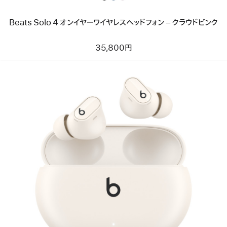
ワ
イ
ヤ
Beats Solo 4 オンイヤーワイヤレスヘッドフォン – クラウドピンク
レ
ス
ヘ
35,800円
ッ
ド
フ
ォ
ン
–
ク
ラ
ウ
ド
ピ
ン
前
ク
へ
イ
メ
ー
ジ
-
Beats
Studio