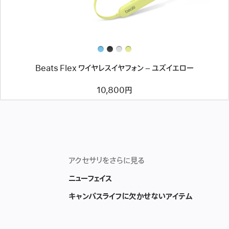
ワ
イ
ヤ
レ
ス
イ
ヤ
フ
Beats Flex ワイヤレスイヤフォン – ユズイエロー
ォ
ン
–
10,800円
ユ
ズ
イ
エ
ロ
ー
アクセサリをさらに見る
ニューフェイス
キャンパスライフに欠かせないアイテム