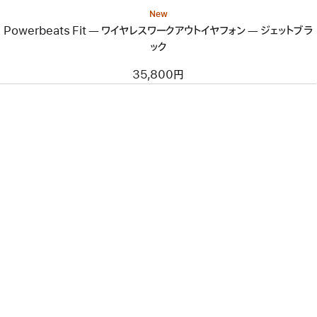
ー
New
ク
Powerbeats Fit — ワイヤレスワークアウトイヤフォン — ジェットブラ
ア
ック
ウ
ト
イ
35,800円
ヤ
フ
ォ
ン
—
ジ
ェ
ッ
ト
ブ
ラ
ッ
ク