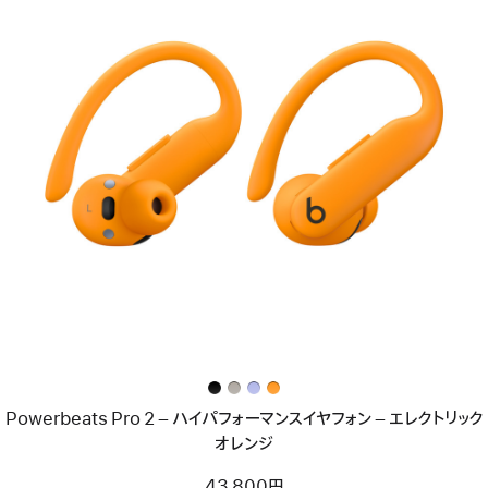
前
へ
イ
メ
ー
ジ
-
Powerbeats
Pro
2
–
ハ
イ
パ
フ
ォ
Powerbeats Pro 2 – ハイパフォーマンスイヤフォン – エレクトリック
ー
マ
オレンジ
ン
ス
43,800円