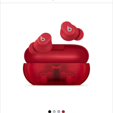
ー
–
シ
ャ
ン
パ
ン
ゴ
ー
ル
ド
前
へ
イ
メ
ー
ジ
-
Beats
Solo
Buds
ワ
イ
ヤ
レ
ス