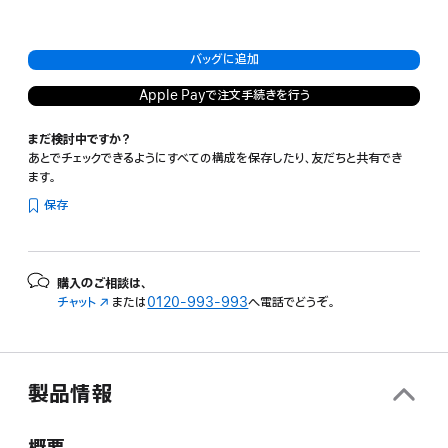
バッグに追加
Apple Payで注文手続きを行う
まだ検討中ですか？
あとでチェックできるようにすべての構成を保存したり、友だちと共有でき
ます。
保存
購入のご相談は、
チャット
（新
または
0120-993-993
へ電話でどうぞ。
規
ウ
イ
ン
製品情報
ド
ウ
で