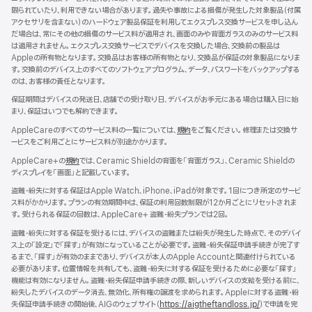
ウ
限られていたり、利用できない場合があります。過失や事故による損傷が発生した対象製品（付属
イ
アクセサリを含まない）のハードウェア製品保証を利用してエクスプレス交換サービスを申し込ん
ン
だ場合は、常にその他の損傷のサービス料が適用され、画面のみや背面ガラスのみのサービス料
ド
は適用されません。エクスプレス交換サービスでデバイスを交換した場合、交換前の製品は
ウ
Appleの所有物となります。交換品はお客様の所有物となり、交換品が保証の対象製品になりま
で
す。交換前のデバイス上のすべてのソフトウェアプログラム、データ、パスワードをバックアップする
開
のは、お客様の責任となります。
き
ま
保証期間はデバイスの発送日、店舗での受け取り日、デバイスがお手元にある場合は購入日に始
す）
まり、保証はいつでも解約できます。
AppleCareのすべてのサービス料の一覧については、
規約
（新
をご覧ください。修理または交換サ
ービスをご利用ごとにサービス料が別途かかります。
規
ウ
AppleCare+の
規約
（新
では、Ceramic Shieldの背面を「背面ガラス」、Ceramic Shieldの
イ
ディスプレイを「画面」と記載しています。
規
ン
ウ
ド
盗難・紛失に対する保証はApple Watch、iPhone、iPadが対象です。1回につき所定のサービ
イ
ウ
ス料がかかります。プランの有効期間中は、保証の利用回数制限が12か月ごとにリセットされま
ン
で
す。受けられる保証の回数は、AppleCare+ 盗難・紛失プランでは2回。
ド
開
ウ
盗難・紛失に対する保証を受けるには、デバイスの盗難または紛失が発生した時点で、そのデバイ
き
で
ス上の「設定」で「探す」が有効になっていることが必要です。盗難・紛失保証申請手続きが完了す
ま
開
るまで、「探す」が有効のままであり、デバイスが本人のApple Accountと関連付けられている
す）
き
必要があります。位置情報を共有しても、盗難・紛失に対する保証を受けるために必要な「探す」
ま
機能は有効になりません。盗難・紛失保証申請手続きの際、新しいデバイスの支給を受ける前に、
す）
紛失したデバイスのデータ消去、無効化、所有権の譲渡を求められます。Appleに対する盗難・紛
失保証申請手続きの開始後、AIGのウェブサイト（
https://aigtheftandloss.jp/
）で申請を完