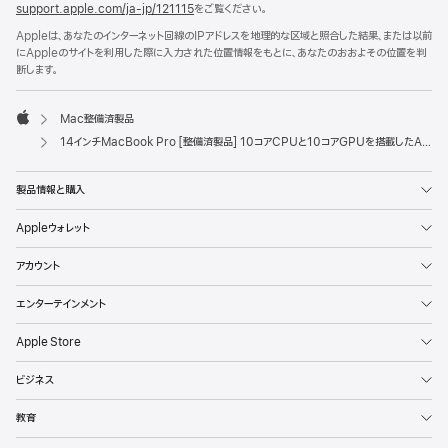
support.apple.com/ja-jp/121115
をご覧ください。
Appleは、あなたのインターネット回線のIPアドレスを地理的な区域と照合した結果、または以前
にAppleのサイトを利用した際に入力された位置情報をもとに、あなたのおおよその位置を判
断します。
Mac整備済製品
Apple
14インチMacBook Pro [整備済製品] 10コアCPUと10コアGPUを搭載したApple M5チップ - スペースブラック
製品情報と購入
Appleウォレット
アカウント
エンターテインメント
Apple Store
ビジネス
教育