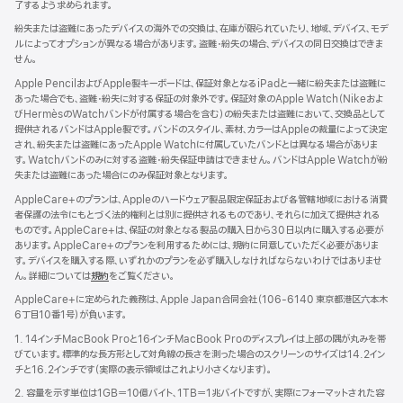
了するよう求められます。
紛失または盗難にあったデバイスの海外での交換は、在庫が限られていたり、地域、デバイス、モデ
ルによってオプションが異なる場合があります。盗難・紛失の場合、デバイスの同日交換はできま
せん。
Apple PencilおよびApple製キーボードは、保証対象となるiPadと一緒に紛失または盗難に
あった場合でも、盗難・紛失に対する保証の対象外です。保証対象のApple Watch（Nikeおよ
びHermèsのWatchバンドが付属する場合を含む）の紛失または盗難において、交換品として
提供されるバンドはApple製です。バンドのスタイル、素材、カラーはAppleの裁量によって決定
され、紛失または盗難にあったApple Watchに付属していたバンドとは異なる場合がありま
す。Watchバンドのみに対する盗難・紛失保証申請はできません。バンドはApple Watchが紛
失または盗難にあった場合にのみ保証対象となります。
AppleCare+のプランは、Appleのハードウェア製品限定保証および各管轄地域における消費
者保護の法令にもとづく法的権利とは別に提供されるものであり、それらに加えて提供される
ものです。AppleCare+は、保証の対象となる製品の購入日から30日以内に購入する必要が
あります。AppleCare+のプランを利用するためには、規約に同意していただく必要がありま
す。デバイスを購入する際、いずれかのプランを必ず購入しなければならないわけではありませ
ん。詳細については
規約
（新
をご覧ください。
規
AppleCare+に定められた義務は、Apple Japan合同会社（106-6140 東京都港区六本木
ウ
6丁目10番1号）が負いま す 。
イ
ン
1. 14インチMacBook Proと16インチMacBook Proのディスプレイは上部の隅が丸みを帯
ド
びています。標準的な長方形として対角線の長さを測った場合のスクリーンのサイズは14.2イン
ウ
チと16.2インチです（実際の表示領域はこれより小さくなります）。
で
2. 容量を示す単位は1GB＝10億バイト、1TB＝1兆バイトですが、実際にフォーマットされた容
開