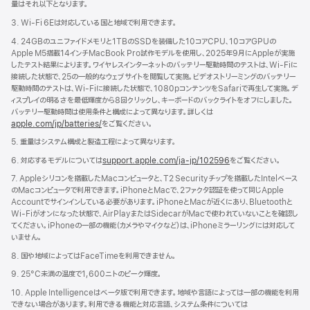
量はそれ以下となります。
き
ま
3. Wi-Fi 6Eは対応している国と地域で利用できます。
す）
4. 24GBのユニファイドメモリと1TBのSSDを装備した10コアCPU、10コアGPUの
Apple M5搭載14インチMacBook Pro試作モデルを使用し、2025年9月にAppleが実施
したテスト結果によります。ワイヤレスインターネットのバッテリー駆動時間のテストは、Wi-Fiに
接続した状態で、25の一般的なウェブサイトを閲覧して実施。ビデオストリーミングのバッテリー
駆動時間のテストは、Wi-Fiに接続した状態で、1080pコンテンツをSafariで再生して実施。デ
ィスプレイの明るさを最低輝度から8回クリックし、キーボードのバックライトをオフにしました。
バッテリー駆動時間は使用条件と構成によって異なります。詳しくは
apple.com/jp/batteries/
をご覧ください。
5. 重量はシステム構成と製造工程によって異なります。
6. 対応するモデルについては
support.apple.com/ja-jp/102596
をご覧ください。
7. Appleシリコンを搭載したMacコンピュータと、T2 Securityチップを搭載したIntelベース
のMacコンピュータで利用できます。iPhoneとMacで、2ファクタ認証を使って同じApple
Accountでサインインしている必要があります。iPhoneとMacが近くにあり、Bluetoothと
Wi-Fiがオンになった状態で、AirPlayまたはSidecarがMacで使われていないことを確認し
てください。iPhoneの一部の機能（カメラやマイクなど）は、iPhoneミラーリングには対応して
いません。
8. 国や地域によってはFaceTimeを利用できません。
9. 25°C未満の温度で1,600ニトのピーク輝度。
10. Apple Intelligenceはベータ版で利用できます。地域や言語によっては一部の機能を利用
できない場合があります。利用できる機能と対応言語、システム条件については