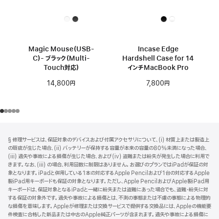
Magic Mouse（USB-
Incase Edge
C）- ブラック（Multi-
Hardshell Case for 14
Touch対応）
インチMacBook Pro
14,800円
7,800円
フ
脚
§ 修理サービスは、保証対象のデバイスおよび付属アクセサリについて、(i) 材質上または製造上
注
ッ
の瑕疵が生じた場合、(ii) バッテリーが保持する容量が本来の容量の80%未満になった場合、
タ
(iii) 過失や事故による損傷が生じた場合、および(iv) 盗難または紛失が発生した場合に利用で
きます。なお、(iii) の場合、利用回数に制限はありません。お選びのプランではiPadが保証の対
ー
象となります。iPadと併用している1本の対応するApple Pencilおよび1台の対応するApple
製iPad用キーボードも保証の対象となります。ただし、Apple PencilおよびApple製iPad用
キーボードは、保証対象となるiPadと一緒に紛失または盗難にあった場合でも、盗難・紛失に対
する保証の対象外です。過失や事故による損傷とは、不測の事態または不慮の事態による物理的
な損傷を意味します。Appleが修理または交換サービスで提供する交換品には、Appleの機能要
件検査に合格した新品または中古のApple純正パーツが含まれます。過失や事故による損傷に