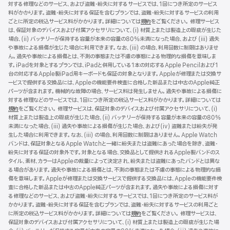
対する修理などのサービス、および盗難・紛失に対するサービスでは、1回につき所定のサービス
料がかかります。盗難・紛失に対する保証を含むプランでは、盗難・紛失に対するサービスの利用
ごとに所定の税込サービス料がかかります。詳細については
規約
（新
をご覧ください。 修理サービス
は、保証対象のデバイスおよび付属アクセサリについて、(i) 材質上または製造上の瑕疵が生じた
規
場合、(ii) バッテリーが保持する容量が本来の容量の80%未満になった場合、および (iii) 過失
ウ
や事故による損傷が生じた場合に利用できます。なお、(iii) の場合、利用回数に制限はありませ
イ
ん。過失や事故による損傷とは、不測の事態または不慮の事態による物理的な損傷を意味しま
ン
す。iPadを対象とするプランでは、iPadと併用している1本の対応するApple Pencilおよび1
ド
台の対応するApple製iPad用キーボードも保証の対象となります。Appleが修理または交換サ
ウ
ービスで提供する交換品には、Appleの機能要件検査に合格した新品または中古のApple純正
で
パーツが含まれます。機械的な故障の場合、サービス料は発生しません。過失や事故による損傷に
開
対する修理などのサービスでは、1回につき所定の税込サービス料がかかります。詳細については
き
規約
（新
をご覧ください。 修理サービスは、保証対象のデバイスおよび付属アクセサリについて、(i)
ま
材質上または製造上の瑕疵が生じた場合、(ii) バッテリーが保持する容量が本来の容量の80%
規
す）
未満になった場合、(iii) 過失や事故による損傷が生じた場合、および(iv) 盗難または紛失が発
ウ
生した場合に利用できます。なお、(iii) の場合、利用回数に制限はありません。Apple Watch
イ
バンドは、保証対象となるApple Watchと一緒に紛失または盗難にあった場合を除き、盗難・
ン
紛失に対する保証の対象外です。対象となる場合、交換品として提供されるApple製バンドのス
ド
タイル、素材、カラーはAppleの裁量によって決定され、紛失または盗難にあったバンドとは異な
ウ
る場合があります。過失や事故による損傷とは、不測の事態または不慮の事態による物理的な損
で
傷を意味します。Appleが修理または交換サービスで提供する交換品には、Appleの機能要件検
開
査に合格した新品または中古のApple純正パーツが含まれます。過失や事故による損傷に対す
き
る修理などのサービス、および盗難・紛失に対するサービスでは、1回につき所定のサービス料が
ま
かかります。盗難・紛失に対する保証を含むプランでは、盗難・紛失に対するサービスの利用ごと
す）
に所定の税込サービス料がかかります。詳細については
規約
（新
をご覧ください。 修理サービスは、
保証対象のデバイスおよび付属アクセサリについて、(i) 材質上または製造上の瑕疵が生じた場
規