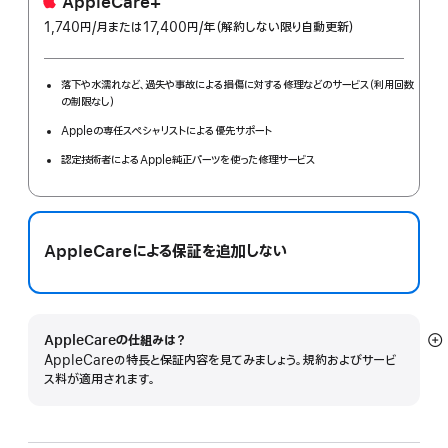
AppleCare+
1,740円
/月
per
または17,400円
/年
年
（解約しない限り自動更新）
month
額
落下や水濡れなど、過失や事故による損傷に対する修理などのサービス（利用回数
の制限なし）
Appleの専任スペシャリストによる優先サポート
認定技術者によるApple純正パーツを使った修理サービス
AppleCareによる保証を追加しない
AppleCareの仕組みは？
詳
AppleCareの特長と保証内容を見てみましょう。規約およびサービ
細
ス料が適用されます。
を
表
示