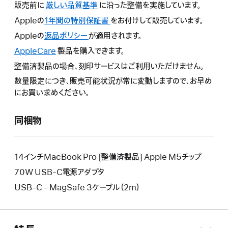
販売前に
厳しい品質基準
に沿った整備を実施しています。
Appleの
1年間の特別保証書
こ
をお付けして販売しています。
の
Appleの
返品ポリシー
こ
が適用されます。
操
の
AppleCare
こ
製品を購入できます。
作
操
の
整備済製品の場合、刻印サービスはご利用いただけません。
に
作
操
よ
数量限定につき、販売可能状況が常に変動しますので、お早め
に
作
り
にお買い求めください。
よ
に
新
り
よ
し
新
同梱物
り
い
し
新
ウ
い
し
イ
ウ
い
14インチMacBook Pro [整備済製品] Apple M5チップ
ン
イ
ウ
70W USB-C電源アダプタ
ド
ン
イ
ウ
USB-C - MagSafe 3ケーブル（2m）
ド
ン
が
ウ
ド
開
が
ウ
き
開
が