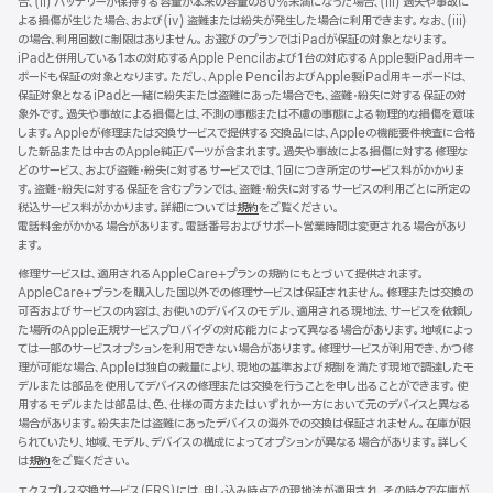
合、(ii) バッテリーが保持する容量が本来の容量の80%未満になった場合、(iii) 過失や事故に
ウ
よる損傷が生じた場合、および(iv) 盗難または紛失が発生した場合に利用できます。なお、(iii)
イ
の場合、利用回数に制限はありません。お選びのプランではiPadが保証の対象となります。
ン
iPadと併用している1本の対応するApple Pencilおよび1台の対応するApple製iPad用キー
ド
ボードも保証の対象となります。ただし、Apple PencilおよびApple製iPad用キーボードは、
ウ
保証対象となるiPadと一緒に紛失または盗難にあった場合でも、盗難・紛失に対する保証の対
で
象外です。過失や事故による損傷とは、不測の事態または不慮の事態による物理的な損傷を意味
開
します。Appleが修理または交換サービスで提供する交換品には、Appleの機能要件検査に合格
き
した新品または中古のApple純正パーツが含まれます。過失や事故による損傷に対する修理な
ま
どのサービス、および盗難・紛失に対するサービスでは、1回につき所定のサービス料がかかりま
す）
す。盗難・紛失に対する保証を含むプランでは、盗難・紛失に対するサービスの利用ごとに所定の
税込サービス料がかかります。詳細については
規約
（新
をご覧ください。
電話料金がかかる場合があります。電話番号およびサポート営業時間は変更される場合があり
規
ます。
ウ
イ
修理サービスは、適用されるAppleCare+プランの規約にもとづいて提供されます。
ン
AppleCare+プランを購入した国以外での修理サービスは保証されません。修理または交換の
ド
可否およびサービスの内容は、お使いのデバイスのモデル、適用される現地法、サービスを依頼し
ウ
た場所のApple正規サービスプロバイダの対応能力によって異なる場合があります。地域によっ
で
ては一部のサービスオプションを利用できない場合があります。修理サービスが利用でき、かつ修
開
理が可能な場合、Appleは独自の裁量により、現地の基準および規制を満たす現地で調達したモ
き
デルまたは部品を使用してデバイスの修理または交換を行うことを申し出ることができます。使
ま
用するモデルまたは部品は、色、仕様の両方またはいずれか一方において元のデバイスと異なる
す）
場合があります。紛失または盗難にあったデバイスの海外での交換は保証されません。在庫が限
られていたり、地域、モデル、デバイスの構成によってオプションが異なる場合があります。詳しく
は
規約
（新
をご覧ください。
規
エクスプレス交換サービス（ERS）には、申し込み時点での現地法が適用され、その時々で在庫が