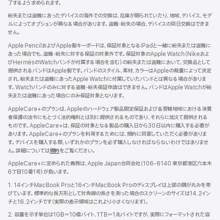
了するよう求められます。
紛失または盗難にあったデバイスの海外での交換は、在庫が限られていたり、地域、デバイス、モデ
ルによってオプションが異なる場合があります。盗難・紛失の場合、デバイスの同日交換はできま
せん。
Apple PencilおよびApple製キーボードは、保証対象となるiPadと一緒に紛失または盗難に
あった場合でも、盗難・紛失に対する保証の対象外です。保証対象のApple Watch（Nikeおよ
びHermèsのWatchバンドが付属する場合を含む）の紛失または盗難において、交換品として
提供されるバンドはApple製です。バンドのスタイル、素材、カラーはAppleの裁量によって決定
され、紛失または盗難にあったApple Watchに付属していたバンドとは異なる場合がありま
す。Watchバンドのみに対する盗難・紛失保証申請はできません。バンドはApple Watchが紛
失または盗難にあった場合にのみ保証対象となります。
AppleCare+のプランは、Appleのハードウェア製品限定保証および各管轄地域における消費
者保護の法令にもとづく法的権利とは別に提供されるものであり、それらに加えて提供される
ものです。AppleCare+は、保証の対象となる製品の購入日から30日以内に購入する必要が
あります。AppleCare+のプランを利用するためには、規約に同意していただく必要がありま
す。デバイスを購入する際、いずれかのプランを必ず購入しなければならないわけではありませ
ん。詳細については
規約
（新
をご覧ください。
規
AppleCare+に定められた義務は、Apple Japan合同会社（106-6140 東京都港区六本木
ウ
6丁目10番1号）が負いま す 。
イ
ン
1. 14インチMacBook Proと16インチMacBook Proのディスプレイは上部の隅が丸みを帯
ド
びています。標準的な長方形として対角線の長さを測った場合のスクリーンのサイズは14.2イン
ウ
チと16.2インチです（実際の表示領域はこれより小さくなります）。
で
2. 容量を示す単位は1GB＝10億バイト、1TB＝1兆バイトですが、実際にフォーマットされた容
開