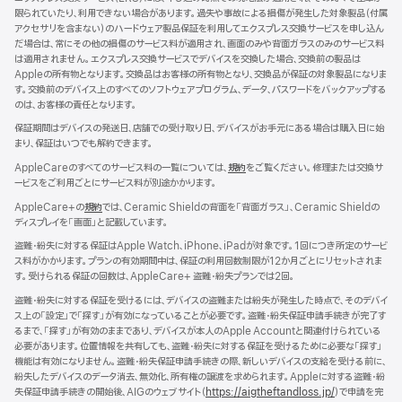
ウ
限られていたり、利用できない場合があります。過失や事故による損傷が発生した対象製品（付属
イ
アクセサリを含まない）のハードウェア製品保証を利用してエクスプレス交換サービスを申し込ん
ン
だ場合は、常にその他の損傷のサービス料が適用され、画面のみや背面ガラスのみのサービス料
ド
は適用されません。エクスプレス交換サービスでデバイスを交換した場合、交換前の製品は
ウ
Appleの所有物となります。交換品はお客様の所有物となり、交換品が保証の対象製品になりま
で
す。交換前のデバイス上のすべてのソフトウェアプログラム、データ、パスワードをバックアップする
開
のは、お客様の責任となります。
き
ま
保証期間はデバイスの発送日、店舗での受け取り日、デバイスがお手元にある場合は購入日に始
す）
まり、保証はいつでも解約できます。
AppleCareのすべてのサービス料の一覧については、
規約
（新
をご覧ください。修理または交換サ
ービスをご利用ごとにサービス料が別途かかります。
規
ウ
AppleCare+の
規約
（新
では、Ceramic Shieldの背面を「背面ガラス」、Ceramic Shieldの
イ
ディスプレイを「画面」と記載しています。
規
ン
ウ
ド
盗難・紛失に対する保証はApple Watch、iPhone、iPadが対象です。1回につき所定のサービ
イ
ウ
ス料がかかります。プランの有効期間中は、保証の利用回数制限が12か月ごとにリセットされま
ン
で
す。受けられる保証の回数は、AppleCare+ 盗難・紛失プランでは2回。
ド
開
ウ
盗難・紛失に対する保証を受けるには、デバイスの盗難または紛失が発生した時点で、そのデバイ
き
で
ス上の「設定」で「探す」が有効になっていることが必要です。盗難・紛失保証申請手続きが完了す
ま
開
るまで、「探す」が有効のままであり、デバイスが本人のApple Accountと関連付けられている
す）
き
必要があります。位置情報を共有しても、盗難・紛失に対する保証を受けるために必要な「探す」
ま
機能は有効になりません。盗難・紛失保証申請手続きの際、新しいデバイスの支給を受ける前に、
す）
紛失したデバイスのデータ消去、無効化、所有権の譲渡を求められます。Appleに対する盗難・紛
失保証申請手続きの開始後、AIGのウェブサイト（
https://aigtheftandloss.jp/
）で申請を完