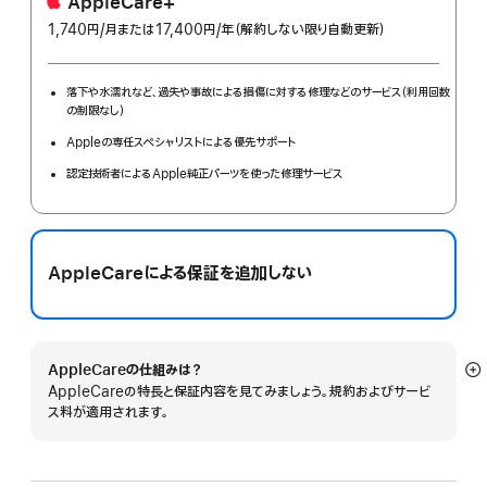
AppleCare+
1,740円
/月
per
または17,400円
/年
年
（解約しない限り自動更新）
month
額
落下や水濡れなど、過失や事故による損傷に対する修理などのサービス（利用回数
の制限なし）
Appleの専任スペシャリストによる優先サポート
認定技術者によるApple純正パーツを使った修理サービス
AppleCareによる保証を追加しない
AppleCareの仕組みは？
詳
AppleCareの特長と保証内容を見てみましょう。規約およびサービ
細
ス料が適用されます。
を
表
示