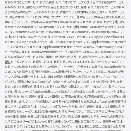
対する修理などのサービス、および盗難・紛失に対するサービスでは、1回につき所定のサービス
料がかかります。盗難・紛失に対する保証を含むプランでは、盗難・紛失に対するサービスの利用
ごとに所定の税込サービス料がかかります。詳細については
規約
（新
をご覧ください。 修理サービス
は、保証対象のデバイスおよび付属アクセサリについて、(i) 材質上または製造上の瑕疵が生じた
規
場合、(ii) バッテリーが保持する容量が本来の容量の80%未満になった場合、および (iii) 過失
ウ
や事故による損傷が生じた場合に利用できます。なお、(iii) の場合、利用回数に制限はありませ
イ
ん。過失や事故による損傷とは、不測の事態または不慮の事態による物理的な損傷を意味しま
ン
す。iPadを対象とするプランでは、iPadと併用している1本の対応するApple Pencilおよび1
ド
台の対応するApple製iPad用キーボードも保証の対象となります。Appleが修理または交換サ
ウ
ービスで提供する交換品には、Appleの機能要件検査に合格した新品または中古のApple純正
で
パーツが含まれます。機械的な故障の場合、サービス料は発生しません。過失や事故による損傷に
開
対する修理などのサービスでは、1回につき所定の税込サービス料がかかります。詳細については
き
規約
（新
をご覧ください。 修理サービスは、保証対象のデバイスおよび付属アクセサリについて、(i)
ま
材質上または製造上の瑕疵が生じた場合、(ii) バッテリーが保持する容量が本来の容量の80%
規
す）
未満になった場合、(iii) 過失や事故による損傷が生じた場合、および(iv) 盗難または紛失が発
ウ
生した場合に利用できます。なお、(iii) の場合、利用回数に制限はありません。Apple Watch
イ
バンドは、保証対象となるApple Watchと一緒に紛失または盗難にあった場合を除き、盗難・
ン
紛失に対する保証の対象外です。対象となる場合、交換品として提供されるApple製バンドのス
ド
タイル、素材、カラーはAppleの裁量によって決定され、紛失または盗難にあったバンドとは異な
ウ
る場合があります。過失や事故による損傷とは、不測の事態または不慮の事態による物理的な損
で
傷を意味します。Appleが修理または交換サービスで提供する交換品には、Appleの機能要件検
開
査に合格した新品または中古のApple純正パーツが含まれます。過失や事故による損傷に対す
き
る修理などのサービス、および盗難・紛失に対するサービスでは、1回につき所定のサービス料が
ま
かかります。盗難・紛失に対する保証を含むプランでは、盗難・紛失に対するサービスの利用ごと
す）
に所定の税込サービス料がかかります。詳細については
規約
（新
をご覧ください。 修理サービスは、
保証対象のデバイスおよび付属アクセサリについて、(i) 材質上または製造上の瑕疵が生じた場
規