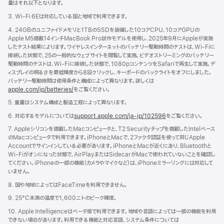
量はそれ以下となります。
き
ま
3. Wi-Fi 6Eは対応している国と地域で利用できます。
す）
4. 24GBのユニファイドメモリと1TBのSSDを装備した10コアCPU、10コアGPUの
Apple M5搭載14インチMacBook Pro試作モデルを使用し、2025年9月にAppleが実施
したテスト結果によります。ワイヤレスインターネットのバッテリー駆動時間のテストは、Wi-Fiに
接続した状態で、25の一般的なウェブサイトを閲覧して実施。ビデオストリーミングのバッテリー
駆動時間のテストは、Wi-Fiに接続した状態で、1080pコンテンツをSafariで再生して実施。デ
ィスプレイの明るさを最低輝度から8回クリックし、キーボードのバックライトをオフにしました。
バッテリー駆動時間は使用条件と構成によって異なります。詳しくは
apple.com/jp/batteries/
をご覧ください。
5. 重量はシステム構成と製造工程によって異なります。
6. 対応するモデルについては
support.apple.com/ja-jp/102596
をご覧ください。
7. Appleシリコンを搭載したMacコンピュータと、T2 Securityチップを搭載したIntelベース
のMacコンピュータで利用できます。iPhoneとMacで、2ファクタ認証を使って同じApple
Accountでサインインしている必要があります。iPhoneとMacが近くにあり、Bluetoothと
Wi-Fiがオンになった状態で、AirPlayまたはSidecarがMacで使われていないことを確認し
てください。iPhoneの一部の機能（カメラやマイクなど）は、iPhoneミラーリングには対応して
いません。
8. 国や地域によってはFaceTimeを利用できません。
9. 25°C未満の温度で1,600ニトのピーク輝度。
10. Apple Intelligenceはベータ版で利用できます。地域や言語によっては一部の機能を利用
できない場合があります。利用できる機能と対応言語、システム条件については