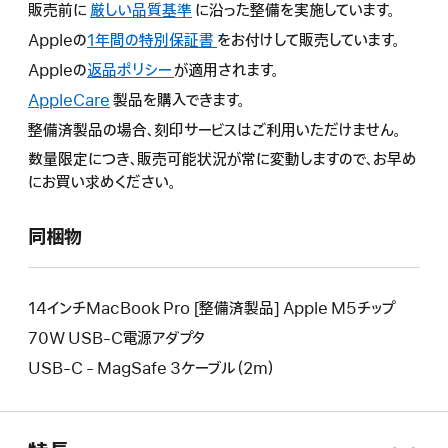
販売前に
厳しい品質基準
に沿った整備を実施しています。
Appleの
1年間の特別保証書
こ
をお付けして販売しています。
の
Appleの
返品ポリシー
こ
が適用されます。
操
の
AppleCare
こ
製品を購入できます。
作
操
の
整備済製品の場合、刻印サービスはご利用いただけません。
に
作
操
よ
数量限定につき、販売可能状況が常に変動しますので、お早め
に
作
り
にお買い求めください。
よ
に
新
り
よ
し
新
同梱物
り
い
し
新
ウ
い
し
イ
ウ
い
14インチMacBook Pro [整備済製品] Apple M5チップ
ン
イ
ウ
70W USB-C電源アダプタ
ド
ン
イ
ウ
USB-C - MagSafe 3ケーブル（2m）
ド
ン
が
ウ
ド
開
が
ウ
き
開
が