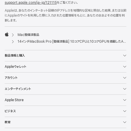
support.apple.com/ja-jp/121115
をご覧ください。
Appleは、あなたのインターネット回線のIPアドレスを地理的な区域と照合した結果、または以前
にAppleのサイトを利用した際に入力された位置情報をもとに、あなたのおおよその位置を判
断します。
Mac整備済製品
Apple
14インチMacBook Pro [整備済製品] 10コアCPUと10コアGPUを搭載したApple M5チップ - シルバー
製品情報と購入
Appleウォレット
アカウント
エンターテインメント
Apple Store
ビジネス
教育