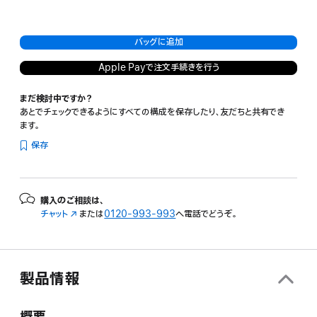
バッグに追加
Apple Payで注文手続きを行う
まだ検討中ですか？
あとでチェックできるようにすべての構成を保存したり、友だちと共有でき
ます。
保存
購入のご相談は、
チャット
（新
または
0120-993-993
へ電話でどうぞ。
規
ウ
イ
ン
製品情報
ド
ウ
で