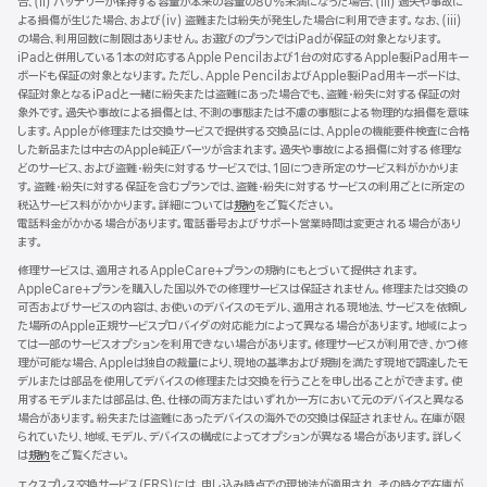
合、(ii) バッテリーが保持する容量が本来の容量の80%未満になった場合、(iii) 過失や事故に
ウ
よる損傷が生じた場合、および(iv) 盗難または紛失が発生した場合に利用できます。なお、(iii)
イ
の場合、利用回数に制限はありません。お選びのプランではiPadが保証の対象となります。
ン
iPadと併用している1本の対応するApple Pencilおよび1台の対応するApple製iPad用キー
ド
ボードも保証の対象となります。ただし、Apple PencilおよびApple製iPad用キーボードは、
ウ
保証対象となるiPadと一緒に紛失または盗難にあった場合でも、盗難・紛失に対する保証の対
で
象外です。過失や事故による損傷とは、不測の事態または不慮の事態による物理的な損傷を意味
開
します。Appleが修理または交換サービスで提供する交換品には、Appleの機能要件検査に合格
き
した新品または中古のApple純正パーツが含まれます。過失や事故による損傷に対する修理な
ま
どのサービス、および盗難・紛失に対するサービスでは、1回につき所定のサービス料がかかりま
す）
す。盗難・紛失に対する保証を含むプランでは、盗難・紛失に対するサービスの利用ごとに所定の
税込サービス料がかかります。詳細については
規約
（新
をご覧ください。
電話料金がかかる場合があります。電話番号およびサポート営業時間は変更される場合があり
規
ます。
ウ
イ
修理サービスは、適用されるAppleCare+プランの規約にもとづいて提供されます。
ン
AppleCare+プランを購入した国以外での修理サービスは保証されません。修理または交換の
ド
可否およびサービスの内容は、お使いのデバイスのモデル、適用される現地法、サービスを依頼し
ウ
た場所のApple正規サービスプロバイダの対応能力によって異なる場合があります。地域によっ
で
ては一部のサービスオプションを利用できない場合があります。修理サービスが利用でき、かつ修
開
理が可能な場合、Appleは独自の裁量により、現地の基準および規制を満たす現地で調達したモ
き
デルまたは部品を使用してデバイスの修理または交換を行うことを申し出ることができます。使
ま
用するモデルまたは部品は、色、仕様の両方またはいずれか一方において元のデバイスと異なる
す）
場合があります。紛失または盗難にあったデバイスの海外での交換は保証されません。在庫が限
られていたり、地域、モデル、デバイスの構成によってオプションが異なる場合があります。詳しく
は
規約
（新
をご覧ください。
規
エクスプレス交換サービス（ERS）には、申し込み時点での現地法が適用され、その時々で在庫が