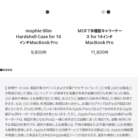
mophie Slim
MOFT多機能キャリーケー
Hardshell Case for 14
ス for 14インチ
インチMacBook Pro
MacBook Pro
9,800円
11,800円
フ
脚
§ 修理サービスは、保証対象のデバイスおよび付属アクセサリについて、(i) 材質上または製造上
注
ッ
の瑕疵が生じた場合、(ii) バッテリーが保持する容量が本来の容量の80%未満になった場合、
タ
(iii) 過失や事故による損傷が生じた場合、および(iv) 盗難または紛失が発生した場合に利用で
きます。なお、(iii) の場合、利用回数に制限はありません。お選びのプランではiPadが保証の対
ー
象となります。iPadと併用している1本の対応するApple Pencilおよび1台の対応するApple
製iPad用キーボードも保証の対象となります。ただし、Apple PencilおよびApple製iPad用
キーボードは、保証対象となるiPadと一緒に紛失または盗難にあった場合でも、盗難・紛失に対
する保証の対象外です。過失や事故による損傷とは、不測の事態または不慮の事態による物理的
な損傷を意味します。Appleが修理または交換サービスで提供する交換品には、Appleの機能要
件検査に合格した新品または中古のApple純正パーツが含まれます。過失や事故による損傷に