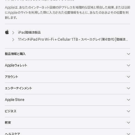
Appleは、あなたのインターネット回線のIPアドレスを地理的な区域と照合した結果、または以前
にAppleのサイトを利用した際に入力された位置情報をもとに、あなたのおおよその位置を判
断します。
iPad整備済製品
Apple
11インチiPad Pro Wi-Fi + Cellular 1TB - スペースグレイ（第4世代）[整備済製品]
製品情報と購入
Appleウォレット
アカウント
エンターテインメント
Apple Store
ビジネス
教育
ヘルスケア