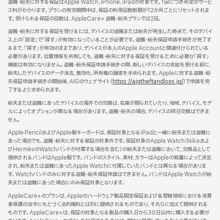
ド
盗難・紛失に対する保証はApple Watch、iPhone、iPadが対象です。1回につき所定のサービ
イ
ウ
ス料がかかります。プランの有効期間中は、保証の利用回数制限が12か月ごとにリセットされま
ン
で
す。受けられる保証の回数は、AppleCare+ 盗難・紛失プランでは2回。
ド
開
ウ
盗難・紛失に対する保証を受けるには、デバイスの盗難または紛失が発生した時点で、そのデバイ
き
で
ス上の「設定」で「探す」が有効になっていることが必要です。盗難・紛失保証申請手続きが完了す
ま
開
るまで、「探す」が有効のままであり、デバイスが本人のApple Accountと関連付けられている
す）
き
必要があります。位置情報を共有しても、盗難・紛失に対する保証を受けるために必要な「探す」
ま
機能は有効になりません。盗難・紛失保証申請手続きの際、新しいデバイスの支給を受ける前に、
す）
紛失したデバイスのデータ消去、無効化、所有権の譲渡を求められます。Appleに対する盗難・紛
失保証申請手続きの開始後、AIGのウェブサイト（
https://aigtheftandloss.jp/
）で申請を完
了するよう求められます。
紛失または盗難にあったデバイスの海外での交換は、在庫が限られていたり、地域、デバイス、モデ
ルによってオプションが異なる場合があります。盗難・紛失の場合、デバイスの同日交換はできま
せん。
Apple PencilおよびApple製キーボードは、保証対象となるiPadと一緒に紛失または盗難に
あった場合でも、盗難・紛失に対する保証の対象外です。保証対象のApple Watch（Nikeおよ
びHermèsのWatchバンドが付属する場合を含む）の紛失または盗難において、交換品として
提供されるバンドはApple製です。バンドのスタイル、素材、カラーはAppleの裁量によって決定
され、紛失または盗難にあったApple Watchに付属していたバンドとは異なる場合がありま
す。Watchバンドのみに対する盗難・紛失保証申請はできません。バンドはApple Watchが紛
失または盗難にあった場合にのみ保証対象となります。
AppleCare+のプランは、Appleのハードウェア製品限定保証および各管轄地域における消費
者保護の法令にもとづく法的権利とは別に提供されるものであり、それらに加えて提供される
ものです。AppleCare+は、保証の対象となる製品の購入日から30日以内に購入する必要が