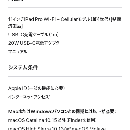
い
し
新
ウ
い
し
イ
ウ
い
11インチiPad Pro Wi-Fi + Cellularモデル（第4世代）[整備
ン
イ
ウ
済製品]
ド
ン
イ
USB-C充電ケーブル（1m）
ウ
ド
ン
が
20W USB-C電源アダプタ
ウ
ド
開
が
マニュアル
ウ
き
開
が
ま
き
開
システム条件
す。
ま
き
す。
ま
す。
Apple ID（一部の機能に必要）
インターネットアクセス¹
MacまたはWindowsパソコンとの同期には以下が必要：
macOS Catalina 10.15以降（Finderを使用）
macOS High Sierra 10.13からmacOS Mojave