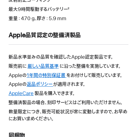
反射防止コーティング
最大9時間駆動するバッテリー²
重量：470 g、厚さ：5.9 mm
Apple品質認定の整備済製品
新品水準並みの品質を確認したApple認定製品です。
販売前に
厳しい品質基準
に沿った整備を実施しています。
Appleの
1年間の特別保証書
こ
をお付けして販売しています。
の
Appleの
返品ポリシー
こ
が適用されます。
操
の
AppleCare
こ
製品を購入できます。
作
操
の
整備済製品の場合、刻印サービスはご利用いただけません。
に
作
操
よ
数量限定につき、販売可能状況が常に変動しますので、お早め
に
作
り
にお買い求めください。
よ
に
新
り
よ
し
新
同梱物
り