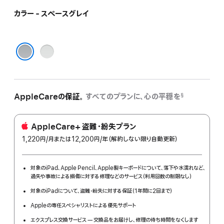
カラー - スペースグレイ
シ
ル
スペースグレイ
バ
ー
AppleCareの保証。
すべてのプランに、心の平穏を
§
AppleCare+ 盗難・紛失プラン
1,220円
/月
per
または12,200円
/年
年
（解約しない限り自動更新）
month
額
対象のiPad、Apple Pencil、Apple製キーボードについて、落下や水濡れなど、
過失や事故による損傷に対する修理などのサービス（利用回数の制限なし）
対象のiPadについて、盗難・紛失に対する保証（1年間に2回まで）
Appleの専任スペシャリストによる優先サポート
エクスプレス交換サービス — 交換品をお届けし、修理の待ち時間をなくします