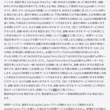
バンドは、保証対象となるApple Watchと一緒に紛失または盗難にあった場合を除き、盗難・
ン
紛失に対する保証の対象外です。対象となる場合、交換品として提供されるApple製バンドのス
ド
タイル、素材、カラーはAppleの裁量によって決定され、紛失または盗難にあったバンドとは異な
ウ
る場合があります。過失や事故による損傷とは、不測の事態または不慮の事態による物理的な損
で
傷を意味します。Appleが修理または交換サービスで提供する交換品には、Appleの機能要件検
開
査に合格した新品または中古のApple純正パーツが含まれます。過失や事故による損傷に対す
き
る修理などのサービス、および盗難・紛失に対するサービスでは、1回につき所定のサービス料が
ま
かかります。盗難・紛失に対する保証を含むプランでは、盗難・紛失に対するサービスの利用ごと
す）
に所定の税込サービス料がかかります。詳細については
規約
（新
をご覧ください。 修理サービスは、
保証対象のデバイスおよび付属アクセサリについて、(i) 材質上または製造上の瑕疵が生じた場
規
合、(ii) バッテリーが保持する容量が本来の容量の80%未満になった場合、(iii) 過失や事故に
ウ
よる損傷が生じた場合、および(iv) 盗難または紛失が発生した場合に利用できます。なお、(iii)
イ
の場合、利用回数に制限はありません。お選びのプランではiPadが保証の対象となります。
ン
iPadと併用している1本の対応するApple Pencilおよび1台の対応するApple製iPad用キー
ド
ボードも保証の対象となります。ただし、Apple PencilおよびApple製iPad用キーボードは、
ウ
保証対象となるiPadと一緒に紛失または盗難にあった場合でも、盗難・紛失に対する保証の対
で
象外です。過失や事故による損傷とは、不測の事態または不慮の事態による物理的な損傷を意味
開
します。Appleが修理または交換サービスで提供する交換品には、Appleの機能要件検査に合格
き
した新品または中古のApple純正パーツが含まれます。過失や事故による損傷に対する修理な
ま
どのサービス、および盗難・紛失に対するサービスでは、1回につき所定のサービス料がかかりま
す）
す。盗難・紛失に対する保証を含むプランでは、盗難・紛失に対するサービスの利用ごとに所定の
税込サービス料がかかります。詳細については
規約
（新
をご覧ください。
電話料金がかかる場合があります。電話番号およびサポート営業時間は変更される場合があり
規
ます。
ウ
イ
修理サービスは、適用されるAppleCare+プランの規約にもとづいて提供されます。
ン
AppleCare+プランを購入した国以外での修理サービスは保証されません。修理または交換の