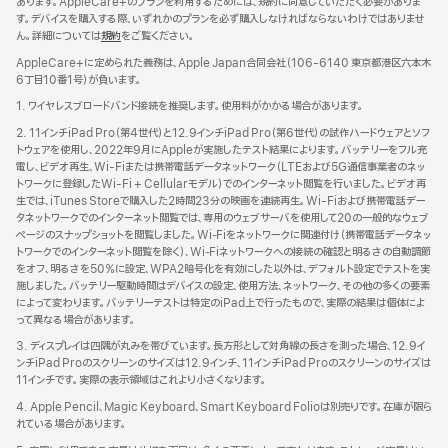
あります。AppleCare+のプランを利用するためには、規約に同意していただく必要がありま
す。デバイスを購入する際、いずれかのプランを必ず購入しなければならないわけではありませ
ん。詳細については
規約
（新
をご覧ください。
規
AppleCare+に定められた義務は、Apple Japan合同会社（106-6140 東京都港区六本木
ウ
6丁目10番1号）が負いま す 。
イ
ン
1. ワイヤレスブロードバンド接続を推奨します。使用料がかかる場合があります。
ド
2. 11インチiPad Pro（第4世代）と12.9インチiPad Pro（第6世代）の試作ハードウェアとソフ
ウ
トウェアを使用し、2022年9月にAppleが実施したテスト結果によります。バッテリーをフル充
で
電し、ビデオ再生、Wi-Fiまたは携帯電話データネットワーク（LTEおよび5G通信事業者のネッ
開
トワークに登録したWi-Fi + Cellularモデル）でのインターネット閲覧を行いました。ビデオ再
き
生では、iTunes Storeで購入した2時間23分の映画を連続再生。Wi-Fiおよび携帯電話デー
ま
タネットワークでのインターネット閲覧では、専用のウェブサーバを使用して20の一般的なウェブ
す）
ページのスナップショットを閲覧しました。Wi‑Fiをネットワークに関連付け（携帯電話データネッ
トワークでのインターネット閲覧を除く）、Wi‑Fiネットワークへの接続の確認と明るさの自動調節
をオフ、明るさを50％に設定、WPA2暗号化を有効にした以外は、デフォルト設定でテストを実
施しました。バッテリー駆動時間はデバイスの設定、使用方法、ネットワーク、その他の多くの要素
によって変わります。バッテリーテストは特定のiPad上で行ったもので、実際の結果は個体によ
って異なる場合があります。
3. ディスプレイは四隅が丸みを帯びています。長方形として対角線の長さを測った場合、12.9イ
ンチiPad Proのスクリーンのサイズは12.9インチ、11インチiPad Proのスクリーンのサイズは
11インチです。実際の表示領域はこれより小さくなります。
4. Apple Pencil、Magic Keyboard、Smart Keyboard Folioは別売りです。在庫が限ら
れている場合があります。