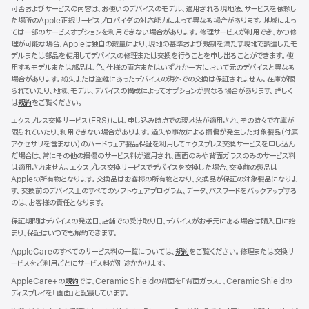
ド
可否およびサービスの内容は、お使いのデバイスのモデル、適用される現地法、サービスを依頼し
ウ
た場所のApple正規サービスプロバイダの対応能力によって異なる場合があります。地域によっ
で
ては一部のサービスオプションを利用できない場合があります。修理サービスが利用でき、かつ修
開
理が可能な場合、Appleは独自の裁量により、現地の基準および規制を満たす現地で調達したモ
き
デルまたは部品を使用してデバイスの修理または交換を行うことを申し出ることができます。使
ま
用するモデルまたは部品は、色、仕様の両方またはいずれか一方において元のデバイスと異なる
す）
場合があります。紛失または盗難にあったデバイスの海外での交換は保証されません。在庫が限
られていたり、地域、モデル、デバイスの構成によってオプションが異なる場合があります。詳しく
は
規約
（新
をご覧ください。
規
エクスプレス交換サービス（ERS）には、申し込み時点での現地法が適用され、その時々で在庫が
ウ
限られていたり、利用できない場合があります。過失や事故による損傷が発生した対象製品（付属
イ
アクセサリを含まない）のハードウェア製品保証を利用してエクスプレス交換サービスを申し込ん
ン
だ場合は、常にその他の損傷のサービス料が適用され、画面のみや背面ガラスのみのサービス料
ド
は適用されません。エクスプレス交換サービスでデバイスを交換した場合、交換前の製品は
ウ
Appleの所有物となります。交換品はお客様の所有物となり、交換品が保証の対象製品になりま
で
す。交換前のデバイス上のすべてのソフトウェアプログラム、データ、パスワードをバックアップする
開
のは、お客様の責任となります。
き
ま
保証期間はデバイスの発送日、店舗での受け取り日、デバイスがお手元にある場合は購入日に始
す）
まり、保証はいつでも解約できます。
AppleCareのすべてのサービス料の一覧については、
規約
（新
をご覧ください。修理または交換サ
ービスをご利用ごとにサービス料が別途かかります。
規
ウ
AppleCare+の
規約
（新
では、Ceramic Shieldの背面を「背面ガラス」、Ceramic Shieldの
イ
ディスプレイを「画面」と記載しています。
規
ン
ウ