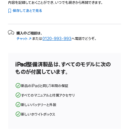
内容を記録しておくことができ、いつでも続きから再開できます。
保存してあとで見る
購入のご相談は、
チャット
（新
または
0120-993-993
へ電話でどうぞ。
規
ウ
イ
ン
iPad整備済製品は、すべてのモデルに次の
ド
ものが付属しています。
ウ
で
開
新品のiPadと同じ1年間の保証
き
ま
すべてのマニュアルと付属アクセサリ
す）
新しいバッテリーと外装
新しいホワイトボックス