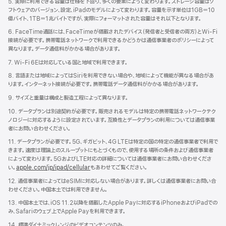
5. 実際に利用できる容量は仕様を下回り、多くの要素によって変わります。ストレージ容量はソ
フトウェアのバージョン、設定、iPadのモデルによって変わります。容量を示す単位は1GB＝10
億バイト、1TB＝1兆バイトですが、実際にフォーマットされた容量はそれ以下となります。
6. FaceTime通話には、FaceTimeが搭載されたデバイス（発信者と受信者の両方）とWi-Fi
接続が必要です。携帯電話ネットワークで利用できるかどうかは通信事業者のポリシーによって
異なります。データ通信料がかかる場合があります。
7. Wi-Fi 6Eは対応している国と地域で利用できます。
8. 言語または地域によってはSiriを利用できない場合や、地域によって機能が異なる場合があ
ります。インターネット接続が必要です。携帯電話データ通信料がかかる場合があります。
9. サイズと重量は構成と製造工程によって異なります。
10. データプランは別途契約が必要です。販売されるモデルは特定の携帯電話ネットワークテク
ノロジーに対応するように設定されています。互換性とデータプランの利用については通信事業
者にお問い合わせください。
11. データプランが必要です。5G、ギガビット、4G LTEは特定の国の特定の通信事業者で利用で
きます。速度は理論上のスループットにもとづくもので、使用する場所の条件および通信事業者
によって変わります。5GおよびLTE対応の詳細については通信事業者にお問い合わせくださ
い。
apple.com/jp/ipad/cellular
もあわせてご覧ください。
12. 通信事業者によってはeSIMに対応しない場合があります。詳しくは通信事業者にお問い合
わせください。中国本土では利用できません。
13. 中国本土では、iOS 11.2以降を搭載したApple Payに対応するiPhoneおよびiPadでの
み、Safariのウェブ上でApple Payを利用できます。
14. 標準ダイナミックレンジのビデオコンテンツのみ。