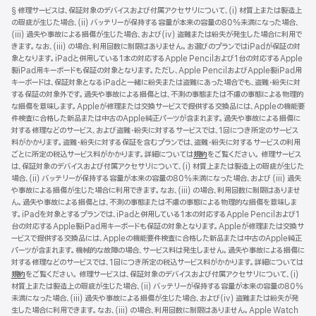
フ
脚
§ 修理サービスは、保証対象のデバイスおよび付属アクセサリについて、(i) 材質上または製造上
注
ッ
の瑕疵が生じた場合、(ii) バッテリーが保持する容量が本来の容量の80%未満になった場合、
タ
(iii) 過失や事故による損傷が生じた場合、および(iv) 盗難または紛失が発生した場合に利用で
きます。なお、(iii) の場合、利用回数に制限はありません。お選びのプランではiPadが保証の対
ー
象となります。iPadと併用している1本の対応するApple Pencilおよび1台の対応するApple
製iPad用キーボードも保証の対象となります。ただし、Apple PencilおよびApple製iPad用
キーボードは、保証対象となるiPadと一緒に紛失または盗難にあった場合でも、盗難・紛失に対
する保証の対象外です。過失や事故による損傷とは、不測の事態または不慮の事態による物理的
な損傷を意味します。Appleが修理または交換サービスで提供する交換品には、Appleの機能要
件検査に合格した新品または中古のApple純正パーツが含まれます。過失や事故による損傷に
対する修理などのサービス、および盗難・紛失に対するサービスでは、1回につき所定のサービス
料がかかります。盗難・紛失に対する保証を含むプランでは、盗難・紛失に対するサービスの利用
ごとに所定の税込サービス料がかかります。詳細については
規約
（新
をご覧ください。 修理サービス
は、保証対象のデバイスおよび付属アクセサリについて、(i) 材質上または製造上の瑕疵が生じた
規
場合、(ii) バッテリーが保持する容量が本来の容量の80%未満になった場合、および (iii) 過失
ウ
や事故による損傷が生じた場合に利用できます。なお、(iii) の場合、利用回数に制限はありませ
イ
ん。過失や事故による損傷とは、不測の事態または不慮の事態による物理的な損傷を意味しま
ン
す。iPadを対象とするプランでは、iPadと併用している1本の対応するApple Pencilおよび1
ド
台の対応するApple製iPad用キーボードも保証の対象となります。Appleが修理または交換サ
ウ
ービスで提供する交換品には、Appleの機能要件検査に合格した新品または中古のApple純正
で
パーツが含まれます。機械的な故障の場合、サービス料は発生しません。過失や事故による損傷に
開
対する修理などのサービスでは、1回につき所定の税込サービス料がかかります。詳細については
き
規約
（新
をご覧ください。 修理サービスは、保証対象のデバイスおよび付属アクセサリについて、(i)
ま
材質上または製造上の瑕疵が生じた場合、(ii) バッテリーが保持する容量が本来の容量の80%
規
す）
未満になった場合、(iii) 過失や事故による損傷が生じた場合、および(iv) 盗難または紛失が発
ウ
生した場合に利用できます。なお、(iii) の場合、利用回数に制限はありません。Apple Watch
イ