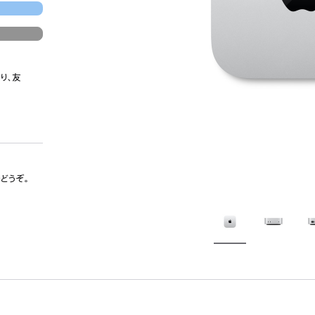
り、友
でどうぞ。