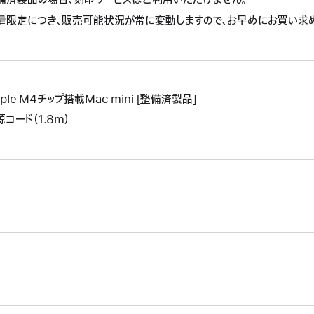
に
作
操
よ
量限定につき、販売可能状況が常に変動しますので、お早めにお買い求
に
作
り
よ
に
新
り
よ
し
新
り
い
し
新
ウ
ple M4チップ搭載Mac mini [整備済製品]
い
し
イ
ウ
源コード（1.8m）
い
ン
イ
ウ
ド
ン
イ
ウ
ド
ン
が
ウ
ド
開
が
ウ
き
開
が
ま
き
開
す。
ま
き
す。
ま
す。