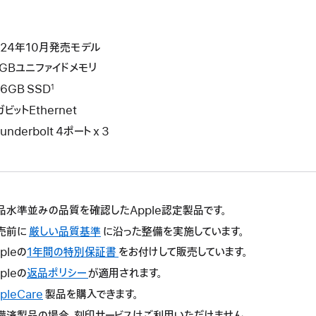
024年10月発売モデル
6GBユニファイドメモリ
6GB SSD
1
ビットEthernet
underbolt 4ポート x 3
品水準並みの品質を確認したApple認定製品です。
売前に
厳しい品質基準
に沿った整備を実施しています。
pleの
1年間の特別保証書
こ
をお付けして販売しています。
の
pleの
返品ポリシー
こ
が適用されます。
操
の
pleCare
こ
製品を購入できます。
作
操
の
備済製品の場合、刻印サービスはご利用いただけません。