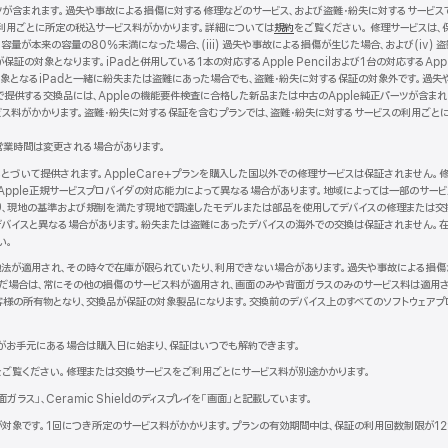
ツが含まれます。過失や事故による損傷に対する修理などのサービス、および盗難・紛失に対するサービス
ン
開
利用ごとに所定の税込サービス料がかかります。詳細については
ド
き
規約
（新
をご覧ください。 修理サービスは、
容量が本来の容量の80%未満になった場合、(iii) 過失や事故による損傷が生じた場合、および(iv) 盗
ウ
ま
規
証の対象となります。iPadと併用している1本の対応するApple Pencilおよび1台の対応するApp
で
す）
ウ
ドは、保証対象となるiPadと一緒に紛失または盗難にあった場合でも、盗難・紛失に対する保証の対象外です
開
イ
で提供する交換品には、Appleの機能要件検査に合格した新品または中古のApple純正パーツが含ま
き
ン
ビス料がかかります。盗難・紛失に対する保証を含むプランでは、盗難・紛失に対するサービスの利用ごと
ま
ド
す）
ウ
営業時間は変更される場合があります。
で
開
にもとづいて提供されます。AppleCare+プランを購入した国以外での修理サービスは保証されません
き
Apple正規サービスプロバイダの対応能力によって異なる場合があります。地域によっては一部のサー
ま
より、現地の基準および規制を満たす現地で調達したモデルまたは部品を使用してデバイスの修理または交
す）
バイスと異なる場合があります。紛失または盗難にあったデバイスの海外での交換は保証されません。在
い。
現地法が適用され、その時々で在庫が限られていたり、利用できない場合があります。過失や事故による損
だ場合は、常にその他の損傷のサービス料が適用され、画面のみや背面ガラスのみのサービス料は適用さ
客様の所有物となり、交換品が保証の対象製品になります。交換前のデバイス上のすべてのソフトウェアプ
がお手元にある場合は購入日に始まり、保証はいつでも解約できます。
新
をご覧ください。修理または交換サービスをご利用ごとにサービス料が別途かかります。
規
背面ガラス」、Ceramic Shieldのディスプレイを「画面」と記載しています。
ウ
、iPadが対象です。1回につき所定のサービス料がかかります。プランの有効期間中は、保証の利用回数制限が
ン