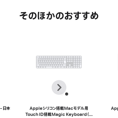
そのほかのおすすめ
前
次
へ
 - 日本
Appleシリコン搭載Macモデル用
Ap
Touch ID搭載Magic Keyboard（テ