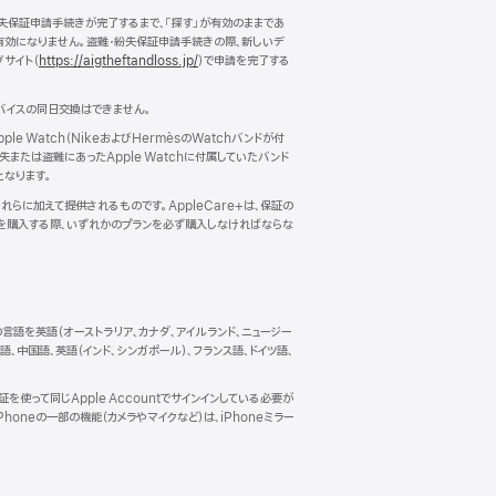
失保証申請手続きが完了するまで、「探す」が有効のままであ
は有効になりません。盗難・紛失保証申請手続きの際、新しいデ
サイト（
https://aigtheftandloss.jp/
）で申請を完了する
バイスの同日交換はできません。
e Watch（NikeおよびHermèsのWatchバンドが付
または盗難にあったApple Watchに付属していたバンド
となります。
らに加えて提供されるものです。AppleCare+は、保証の
スを購入する際、いずれかのプランを必ず購入しなければならな
バイスの言語を英語（オーストラリア、カナダ、アイルランド、ニュージー
中国語、英語（インド、シンガポール）、フランス語、ドイツ語、
認証を使って同じApple Accountでサインインしている必要が
iPhoneの一部の機能（カメラやマイクなど）は、iPhoneミラー