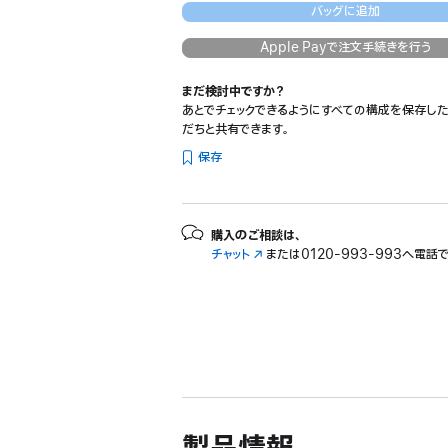
バッグに追加
Apple Payで注文手続きを行う
まだ検討中ですか？
あとでチェックできるようにすべての構成を保存した
だちと共有できます。
保存
購入のご相談は、
チャット
（新
または
0120-993-993へ電話
規
ウ
イ
ン
ド
ウ
で
開
き
ま