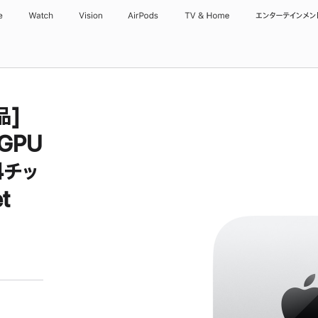
e
Watch
Vision
AirPods
TV & Home
エンターテインメン
品]
GPU
4チッ
t