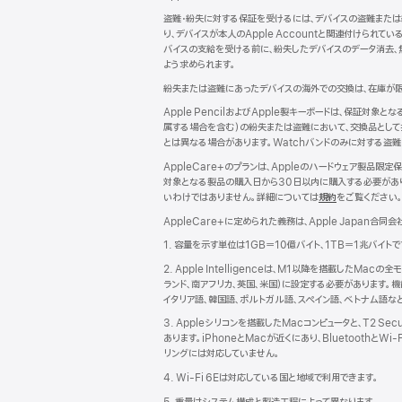
イ
ド
ン
盗難・紛失に対する保証を受けるには、デバイスの盗難または
ド
り、デバイスが本人のApple Accountと関連付けら
ウ
バイスの支給を受ける前に、紛失したデバイスのデータ消去、無
で
よう求められます。
開
紛失または盗難にあったデバイスの海外での交換は、在庫が限
き
す
ま
Apple PencilおよびApple製キーボードは、保証対象
す）
属する場合を含む）の紛失または盗難において、交換品として提供
とは異なる場合があります。Watchバンドのみに対する盗難
AppleCare+のプランは、Appleのハードウェア製
対象となる製品の購入日から30日以内に購入する必要があり
いわけではありません。詳細については
規約
（新
をご覧ください
規
AppleCare+に定められた義務は、Apple Japan合同会
ウ
イ
1. 容量を示す単位は1GB＝10億バイト、1TB＝1兆バイ
ン
2. Apple Intelligenceは、M1以降を搭載したM
ド
ランド、南アフリカ、英国、米国）に設定する必要があります。
ウ
イタリア語、韓国語、ポルトガル語、スペイン語、ベトナム語な
で
開
3. Appleシリコンを搭載したMacコンピュータと、T2 Se
き
あります。iPhoneとMacが近くにあり、BluetoothとW
ま
リングには対応していません。
す）
4. Wi-Fi 6Eは対応している国と地域で利用できます。
5. 重量はシステム構成と製造工程によって異なります。