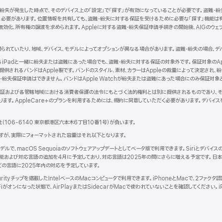
紛失が発生した時点で、そのデバイス上の「設定」で「探す」が有効になっていることが必要です。盗難・紛
ウ
れている必要があります。位置情報を共有しても、盗難・紛失に対する保証を受けるために必要な「探す」機能
で
効化、所有権の譲渡を求められます。Appleに対する盗難・紛失保証申請手続きの開始後、AIGのウェブ
開
き
ま
られていたり、地域、デバイス、モデルによってオプションが異なる場合があります。盗難・紛失の場合、デ
）
となるiPadと一緒に紛失または盗難にあった場合でも、盗難・紛失に対する保証の対象外です。保証対象のAppl
されるバンドはApple製です。バンドのスタイル、素材、カラーはAppleの裁量によって決定され、紛失
・紛失保証申請はできません。バンドはApple Watchが紛失または盗難にあった場合にのみ保証対象
品限定保証および各管轄地域における消費者保護の法令にもとづく法的権利とは別に提供されるものであり、それ
ます。AppleCare+のプランを利用するためには、規約に同意していただく必要があります。デバイ
。
社（106-6140 東京都港区六本木6丁目10番1号）が負いま す 。
トですが、実際にフォーマットされた容量はそれ以下となります。
acの全モデルで、macOS Sequoiaのソフトウェアアップデートとしてベータ版で利用できます。Siriとデ
機能および対応言語の追加を4月に予定しており、対応言語は2025年の間にさらに増える予定です。日本語、
どの言語に2025年内の対応を予定しています。
curityチップを搭載したIntelベースのMacコンピュータで利用できます。iPhoneとMacで、2ファクタ
i-Fiがオンになった状態で、AirPlayまたはSidecarがMacで使われていないことを確認してください。