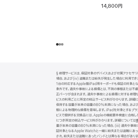
14,800円
フ
脚
§ 修理サービスは、保証対象のデバイスおよび付属アクセサリに
注
ッ
場合、および(iv) 盗難または紛失が発生した場合に利用できます
タ
1台の対応するApple製iPad用キーボードも保証の対象とな
象外です。過失や事故による損傷とは、不測の事態または不慮の
ー
正パーツが含まれます。過失や事故による損傷に対する修理な
ビスの利用ごとに所定の税込サービス料がかかります。詳細
保持する容量が本来の容量の80%未満になった場合、および (
態による物理的な損傷を意味します。iPadを対象とするプランで
ビスで提供する交換品には、Appleの機能要件検査に合格
につき所定の税込サービス料がかかります。詳細については
量が本来の容量の80%未満になった場合、(iii) 過失や事故
証対象となるApple Watchと一緒に紛失または盗難にあ
され、紛失または盗難にあったバンドとは異なる場合がありま