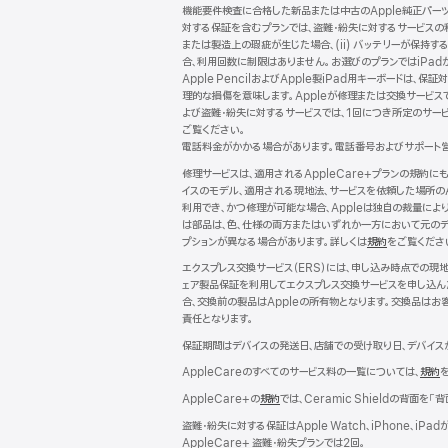
機能要件検査に合格した新品または中古のApple純正パー
対する保証を含むプランでは、盗難・紛失に対するサービスの
または製造上の瑕疵が生じた場合、(ii) バッテリーが保持する
合、利用回数に制限はありません。お選びのプランではiPadが保
Apple PencilおよびApple製iPad用キーボー
理的な損傷を意味します。Appleが修理または交換サービス
よび盗難・紛失に対するサービスでは、1回につき所定のサー
ご覧ください。
電話料金がかかる場合があります。電話番号およびサポート
修理サービスは、適用されるAppleCare+プランの規約
イスのモデル、適用される現地法、サービスを依頼した場所の
利用でき、かつ修理が可能な場合、Appleは独自の裁量に
は部品は、色、仕様の両方またはいずれか一方において元のデ
プションが異なる場合があります。詳しくは
規約
（新
をご覧くださ
規
エクスプレス交換サービス（ERS）には、申し込み時点での
ウ
ェア製品保証を利用してエクスプレス交換サービスを申し込ん
イ
合、交換前の製品はAppleの所有物となります。交換品はお
ン
責任となります。
ド
ウ
保証期間はデバイスの発送日、店舗での受け取り日、デバイス
で
AppleCareのすべてのサービス料の一覧については、
規約
（
開
き
AppleCare+の
規約
（新
では、Ceramic Shieldの背面を「
ま
規
イ
盗難・紛失に対する保証はApple Watch、iPhone
す）
ウ
AppleCare+ 盗難・紛失プランでは2回。