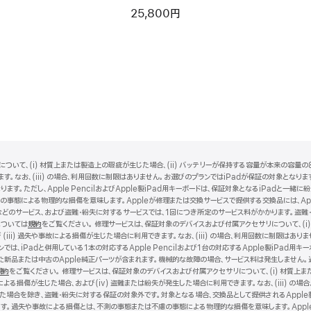
ンキー付き、USB–C）- 日本語 - ホワイ
Key
25,800円
トキー
ついて、(i) 材質上または製造上の瑕疵が生じた場合、(ii) バッテリーが保持する容量が本来の容量の8
。なお、(iii) の場合、利用回数に制限はありません。お選びのプランではiPadが保証の対象となります。i
ります。ただし、Apple PencilおよびApple製iPad用キーボードは、保証対象となるiPadと
事態による物理的な損傷を意味します。Appleが修理または交換サービスで提供する交換品には、Ap
どのサービス、および盗難・紛失に対するサービスでは、1回につき所定のサービス料がかかります。盗難
については
規約
（新
をご覧ください。 修理サービスは、保証対象のデバイスおよび付属アクセサリについて、(i)
iii) 過失や事故による損傷が生じた場合に利用できます。なお、(iii) の場合、利用回数に制限は
規
は、iPadと併用している1本の対応するApple Pencilおよび1台の対応するApple製iPad用
ウ
した新品または中古のApple純正パーツが含まれます。機械的な故障の場合、サービス料は発生しません
イ
規約
（新
をご覧ください。 修理サービスは、保証対象のデバイスおよび付属アクセサリについて、(i) 材質上ま
ン
による損傷が生じた場合、および(iv) 盗難または紛失が発生した場合に利用できます。なお、(iii) の場合
規
ド
った場合を除き、盗難・紛失に対する保証の対象外です。対象となる場合、交換品として提供されるApple
ウ
ウ
す。過失や事故による損傷とは、不測の事態または不慮の事態による物理的な損傷を意味します。Apple
イ
で