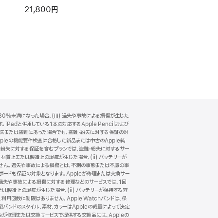
board（USB-C）- 日本語（JIS）
21,800円
0%未満になった場合、(iii) 過失や事故による損傷が生じた
Padと併用している1本の対応するApple Pencilおよび
一緒に紛失または盗難にあった場合でも、盗難・紛失に対する保証の対
pleの機能要件検査に合格した新品または中古のApple純
・紛失に対する保証を含むプランでは、盗難・紛失に対するサー
 材質上または製造上の瑕疵が生じた場合、(ii) バッテリーが
ありません。過失や事故による損傷とは、不測の事態または不慮の事
キーボードも保証の対象となります。Appleが修理または交換サー
。過失や事故による損傷に対する修理などのサービスでは、1回
たは製造上の瑕疵が生じた場合、(ii) バッテリーが保持する容
、利用回数に制限はありません。Apple Watchバンドは、保
製バンドのスタイル、素材、カラーはAppleの裁量によって決定
が修理または交換サービスで提供する交換品には、Appleの