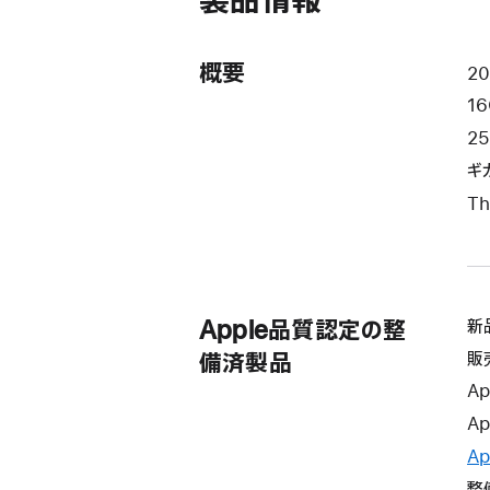
製品情報
す）
概要
2
1
25
ギガ
Th
Apple品質認定の整
新
販
備済製品
Ap
Ap
Ap
整