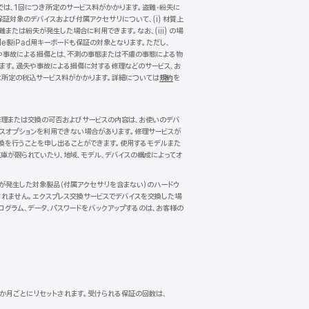
では、1回につき所定のサービス料がかかります。盗難・紛失に
保証対象のデバイスおよび付属アクセサリについて、(i) 材質上
難または紛失が発生した場合に利用できます。なお、(iii) の場
le製iPad用キーボードも保証の対象となります。ただし、
。過失や事故による損傷とは、不測の事態または不慮の事態による物
れます。過失や事故による損傷に対する修理などのサービス、お
に所定の税込サービス料がかかります。詳細については
規約
（新
を
規
ウ
イ
。修理または交換の可否およびサービスの内容は、お使いのデバ
ン
ビスオプションを利用できない場合があります。修理サービスが
ド
換を行うことを申し出ることができます。使用するモデルまた
ウ
庫が限られていたり、地域、モデル、デバイスの構成によってオ
で
開
き
傷が発生した対象製品（付属アクセサリを含まない）のハードウ
ま
れません。エクスプレス交換サービスでデバイスを交換した場
す）
ログラム、データ、パスワードをバックアップするのは、お客様の
12か月ごとにリセットされます。受けられる保証の回数は、