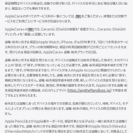
ま
保証期間はデバイスの発送日、店舗での受け取り日、デバイスがお手元にある場合は購入日に始
す）
まり、保証はいつでも解約できます。
AppleCareのすべてのサービス料の一覧については、
規約
（新
をご覧ください。修理または交換サ
ービスをご利用ごとにサービス料が別途かかります。
規
ウ
AppleCare+の
規約
（新
では、Ceramic Shieldの背面を「背面ガラス」、Ceramic Shieldの
イ
ディスプレイを「画面」と記載しています。
規
ン
ウ
ド
盗難・紛失に対する保証はApple Watch、iPhone、iPadが対象です。1回につき所定のサービ
イ
ウ
ス料がかかります。プランの有効期間中は、保証の利用回数制限が12か月ごとにリセットされま
ン
で
す。受けられる保証の回数は、AppleCare+ 盗難・紛失プランでは2回。
ド
開
ウ
盗難・紛失に対する保証を受けるには、デバイスの盗難または紛失が発生した時点で、そのデバイ
き
で
ス上の「設定」で「探す」が有効になっていることが必要です。盗難・紛失保証申請手続きが完了す
ま
開
るまで、「探す」が有効のままであり、デバイスが本人のApple Accountと関連付けられている
す）
き
必要があります。位置情報を共有しても、盗難・紛失に対する保証を受けるために必要な「探す」
ま
機能は有効になりません。盗難・紛失保証申請手続きの際、新しいデバイスの支給を受ける前に、
す）
紛失したデバイスのデータ消去、無効化、所有権の譲渡を求められます。Appleに対する盗難・紛
失保証申請手続きの開始後、AIGのウェブサイト（
https://aigtheftandloss.jp/
）で申請を完
了するよう求められます。
紛失または盗難にあったデバイスの海外での交換は、在庫が限られていたり、地域、デバイス、モデ
ルによってオプションが異なる場合があります。盗難・紛失の場合、デバイスの同日交換はできま
せん。
Apple PencilおよびApple製キーボードは、保証対象となるiPadと一緒に紛失または盗難に
あった場合でも、盗難・紛失に対する保証の対象外です。保証対象のApple Watch（Nikeおよ
びHermèsのWatchバンドが付属する場合を含む）の紛失または盗難において、交換品として