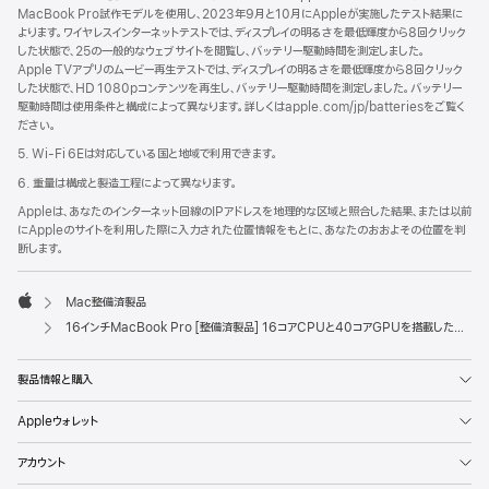
MacBook Pro試作モデルを使用し、2023年9月と10月にAppleが実施したテスト結果に
よります。ワイヤレスインターネットテストでは、ディスプレイの明るさを最低輝度から8回クリック
した状態で、25の一般的なウェブサイトを閲覧し、バッテリー駆動時間を測定しました。
Apple TVアプリのムービー再生テストでは、ディスプレイの明るさを最低輝度から8回クリック
した状態で、HD 1080pコンテンツを再生し、バッテリー駆動時間を測定しました。バッテリー
駆動時間は使用条件と構成によって異なります。詳しくはapple.com/jp/batteriesをご覧く
ださい。
5. Wi-Fi 6Eは対応している国と地域で利用できます。
6. 重量は構成と製造工程によって異なります。
Appleは、あなたのインターネット回線のIPアドレスを地理的な区域と照合した結果、または以前
にAppleのサイトを利用した際に入力された位置情報をもとに、あなたのおおよその位置を判
断します。
Mac整備済製品
Apple
16インチMacBook Pro [整備済製品] 16コアCPUと40コアGPUを搭載したApple M3 Maxチップ - スペースブラック
製品情報と購入
Appleウォレット
アカウント