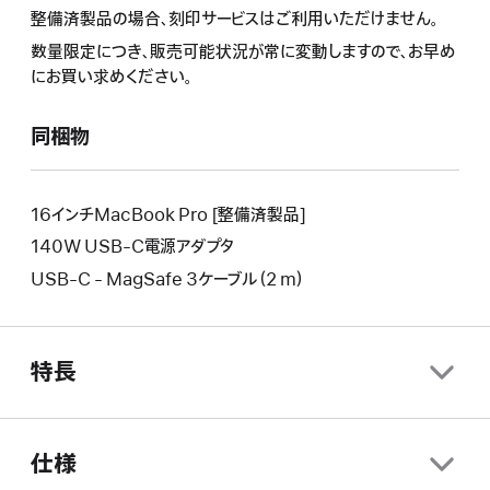
操
の
整備済製品の場合、刻印サービスはご利用いただけません。
に
作
操
よ
数量限定につき、販売可能状況が常に変動しますので、お早め
に
作
り
にお買い求めください。
よ
に
新
り
よ
し
新
同梱物
り
い
し
新
ウ
い
し
イ
ウ
い
16インチMacBook Pro [整備済製品]
ン
イ
ウ
140W USB-C電源アダプタ
ド
ン
イ
ウ
USB-C - MagSafe 3ケーブル（2 m）
ド
ン
が
ウ
ド
開
が
ウ
き
開
が
特長
ま
き
開
す。
ま
き
す。
ま
仕様
す。