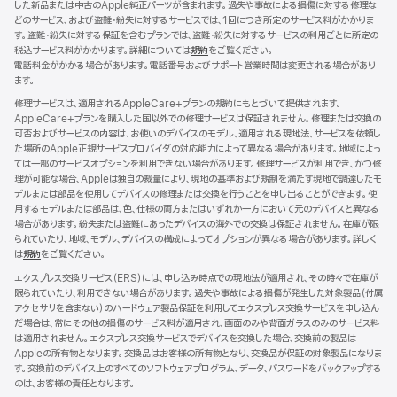
した新品または中古のApple純正パーツが含まれます。過失や事故による損傷に対する修理な
ま
どのサービス、および盗難・紛失に対するサービスでは、1回につき所定のサービス料がかかりま
す）
す。盗難・紛失に対する保証を含むプランでは、盗難・紛失に対するサービスの利用ごとに所定の
税込サービス料がかかります。詳細については
規約
（新
をご覧ください。
電話料金がかかる場合があります。電話番号およびサポート営業時間は変更される場合があり
規
ます。
ウ
イ
修理サービスは、適用されるAppleCare+プランの規約にもとづいて提供されます。
ン
AppleCare+プランを購入した国以外での修理サービスは保証されません。修理または交換の
ド
可否およびサービスの内容は、お使いのデバイスのモデル、適用される現地法、サービスを依頼し
ウ
た場所のApple正規サービスプロバイダの対応能力によって異なる場合があります。地域によっ
で
ては一部のサービスオプションを利用できない場合があります。修理サービスが利用でき、かつ修
開
理が可能な場合、Appleは独自の裁量により、現地の基準および規制を満たす現地で調達したモ
き
デルまたは部品を使用してデバイスの修理または交換を行うことを申し出ることができます。使
ま
用するモデルまたは部品は、色、仕様の両方またはいずれか一方において元のデバイスと異なる
す）
場合があります。紛失または盗難にあったデバイスの海外での交換は保証されません。在庫が限
られていたり、地域、モデル、デバイスの構成によってオプションが異なる場合があります。詳しく
は
規約
（新
をご覧ください。
規
エクスプレス交換サービス（ERS）には、申し込み時点での現地法が適用され、その時々で在庫が
ウ
限られていたり、利用できない場合があります。過失や事故による損傷が発生した対象製品（付属
イ
アクセサリを含まない）のハードウェア製品保証を利用してエクスプレス交換サービスを申し込ん
ン
だ場合は、常にその他の損傷のサービス料が適用され、画面のみや背面ガラスのみのサービス料
ド
は適用されません。エクスプレス交換サービスでデバイスを交換した場合、交換前の製品は
ウ
Appleの所有物となります。交換品はお客様の所有物となり、交換品が保証の対象製品になりま
で
す。交換前のデバイス上のすべてのソフトウェアプログラム、データ、パスワードをバックアップする
開
のは、お客様の責任となります。
き