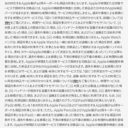
台の対応するApple製iPad用キーボードも保証の対象となります。Appleが修理または交換サ
ウ
ービスで提供する交換品には、Appleの機能要件検査に合格した新品または中古のApple純正
で
パーツが含まれます。機械的な故障の場合、サービス料は発生しません。過失や事故による損傷に
開
対する修理などのサービスでは、1回につき所定の税込サービス料がかかります。詳細については
き
規約
（新
をご覧ください。 修理サービスは、保証対象のデバイスおよび付属アクセサリについて、(i)
ま
材質上または製造上の瑕疵が生じた場合、(ii) バッテリーが保持する容量が本来の容量の80%
規
す）
未満になった場合、(iii) 過失や事故による損傷が生じた場合、および(iv) 盗難または紛失が発
ウ
生した場合に利用できます。なお、(iii) の場合、利用回数に制限はありません。Apple Watch
イ
バンドは、保証対象となるApple Watchと一緒に紛失または盗難にあった場合を除き、盗難・
ン
紛失に対する保証の対象外です。対象となる場合、交換品として提供されるApple製バンドのス
ド
タイル、素材、カラーはAppleの裁量によって決定され、紛失または盗難にあったバンドとは異な
ウ
る場合があります。過失や事故による損傷とは、不測の事態または不慮の事態による物理的な損
で
傷を意味します。Appleが修理または交換サービスで提供する交換品には、Appleの機能要件検
開
査に合格した新品または中古のApple純正パーツが含まれます。過失や事故による損傷に対す
き
る修理などのサービス、および盗難・紛失に対するサービスでは、1回につき所定のサービス料が
ま
かかります。盗難・紛失に対する保証を含むプランでは、盗難・紛失に対するサービスの利用ごと
す）
に所定の税込サービス料がかかります。詳細については
規約
（新
をご覧ください。 修理サービスは、
保証対象のデバイスおよび付属アクセサリについて、(i) 材質上または製造上の瑕疵が生じた場
規
合、(ii) バッテリーが保持する容量が本来の容量の80%未満になった場合、(iii) 過失や事故に
ウ
よる損傷が生じた場合、および(iv) 盗難または紛失が発生した場合に利用できます。なお、(iii)
イ
の場合、利用回数に制限はありません。お選びのプランではiPadが保証の対象となります。
ン
iPadと併用している1本の対応するApple Pencilおよび1台の対応するApple製iPad用キー
ド
ボードも保証の対象となります。ただし、Apple PencilおよびApple製iPad用キーボードは、
ウ
保証対象となるiPadと一緒に紛失または盗難にあった場合でも、盗難・紛失に対する保証の対
で
象外です。過失や事故による損傷とは、不測の事態または不慮の事態による物理的な損傷を意味
開
します。Appleが修理または交換サービスで提供する交換品には、Appleの機能要件検査に合格
き