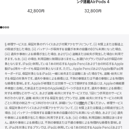
ング搭載AirPods 4
42,800円
32,800円
フ
脚
§ 修理サービスは、保証対象のデバイスおよび付属アクセサリについて、(i) 材質上または製造上
注
ッ
の瑕疵が生じた場合、(ii) バッテリーが保持する容量が本来の容量の80%未満になった場合、
タ
(iii) 過失や事故による損傷が生じた場合、および(iv) 盗難または紛失が発生した場合に利用で
きます。なお、(iii) の場合、利用回数に制限はありません。お選びのプランではiPadが保証の対
ー
象となります。iPadと併用している1本の対応するApple Pencilおよび1台の対応するApple
製iPad用キーボードも保証の対象となります。ただし、Apple PencilおよびApple製iPad用
キーボードは、保証対象となるiPadと一緒に紛失または盗難にあった場合でも、盗難・紛失に対
する保証の対象外です。過失や事故による損傷とは、不測の事態または不慮の事態による物理的
な損傷を意味します。Appleが修理または交換サービスで提供する交換品には、Appleの機能要
件検査に合格した新品または中古のApple純正パーツが含まれます。過失や事故による損傷に
対する修理などのサービス、および盗難・紛失に対するサービスでは、1回につき所定のサービス
料がかかります。盗難・紛失に対する保証を含むプランでは、盗難・紛失に対するサービスの利用
ごとに所定の税込サービス料がかかります。詳細については
規約
（新
をご覧ください。 修理サービス
は、保証対象のデバイスおよび付属アクセサリについて、(i) 材質上または製造上の瑕疵が生じた
規
場合、(ii) バッテリーが保持する容量が本来の容量の80%未満になった場合、および (iii) 過失
ウ
や事故による損傷が生じた場合に利用できます。なお、(iii) の場合、利用回数に制限はありませ
イ
ん。過失や事故による損傷とは、不測の事態または不慮の事態による物理的な損傷を意味しま
ン
す。iPadを対象とするプランでは、iPadと併用している1本の対応するApple Pencilおよび1
ド