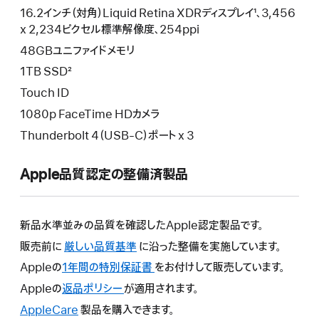
16.2インチ（対角）Liquid Retina XDRディスプレイ¹、3,456
x 2,234ピクセル標準解像度、254ppi
48GBユニファイドメモリ
1TB SSD²
Touch ID
1080p FaceTime HDカメラ
Thunderbolt 4（USB-C）ポート x 3
Apple品質認定の整備済製品
新品水準並みの品質を確認したApple認定製品です。
販売前に
厳しい品質基準
に沿った整備を実施しています。
Appleの
1年間の特別保証書
こ
をお付けして販売しています。
の
Appleの
返品ポリシー
こ
が適用されます。
操
の
AppleCare
こ
製品を購入できます。
作