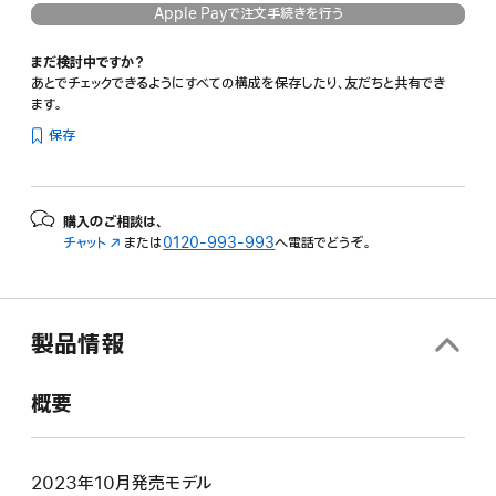
Apple Payで注文手続きを行う
まだ検討中ですか？
あとでチェックできるようにすべての構成を保存したり、友だちと共有でき
ます。
保存
購入のご相談は、
チャット
（新
または
0120-993-993
へ電話でどうぞ。
規
ウ
イ
ン
製品情報
ド
ウ
で
概要
開
き
ま
す）
2023年10月発売モデル