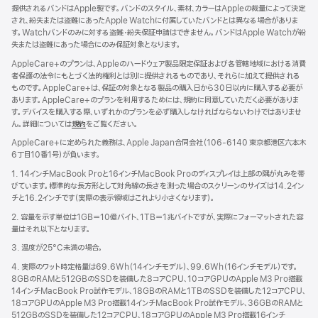
提供されるバンドはApple製です。バンドのスタイル、素材、カラーはAppleの裁量によって決定
され、紛失または盗難にあったApple Watchに付属していたバンドとは異なる場合がありま
す。Watchバンドのみに対する盗難・紛失保証申請はできません。バンドはApple Watchが紛
失または盗難にあった場合にのみ保証対象となります。
AppleCare+のプランは、Appleのハードウェア製品限定保証および各管轄地域における消費
者保護の法令にもとづく法的権利とは別に提供されるものであり、それらに加えて提供される
ものです。AppleCare+は、保証の対象となる製品の購入日から30日以内に購入する必要が
あります。AppleCare+のプランを利用するためには、規約に同意していただく必要がありま
す。デバイスを購入する際、いずれかのプランを必ず購入しなければならないわけではありませ
ん。詳細については
規約
（新
をご覧ください。
規
AppleCare+に定められた義務は、Apple Japan合同会社（106-6140 東京都港区六本木
ウ
6丁目10番1号）が負いま す 。
イ
ン
1. 14インチMacBook Proと16インチMacBook Proのディスプレイは上部の隅が丸みを帯
ド
びています。標準的な長方形として対角線の長さを測った場合のスクリーンのサイズは14.2イン
ウ
チと16.2インチです（実際の表示領域はこれより小さくなります）。
で
2. 容量を示す単位は1GB＝10億バイト、1TB＝1兆バイトですが、実際にフォーマットされた容
開
量はそれ以下となります。
き
ま
3. 温度が25°C未満の場合。
す）
4. 実際のワット時定格量は69.6Wh（14インチモデル）、99.6Wh（16インチモデル）です。
8GBのRAMと512GBのSSDを装備した8コアCPU、10コアGPUのApple M3 Pro搭載
14インチMacBook Pro試作モデル、18GBのRAMと1TBのSSDを装備した12コアCPU、
18コアGPUのApple M3 Pro搭載14インチMacBook Pro試作モデル、36GBのRAMと
512GBのSSDを装備した12コアCPU、18コアGPUのApple M3 Pro搭載16インチ