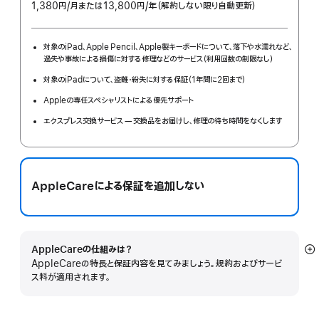
1,380円
/月
per
または13,800円
/年
年
（解約しない限り自動更新）
month
額
対象のiPad、Apple Pencil、Apple製キーボードについて、落下や水濡れなど、
過失や事故による損傷に対する修理などのサービス（利用回数の制限なし）
対象のiPadについて、盗難・紛失に対する保証（1年間に2回まで）
Appleの専任スペシャリストによる優先サポート
エクスプレス交換サービス — 交換品をお届けし、修理の待ち時間をなくします
AppleCareによる保証を追加しない
AppleCareの仕組みは？
詳
AppleCareの特長と保証内容を見てみましょう。規約およびサービ
細
ス料が適用されます。
を
表
示