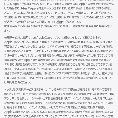
します。Appleが修理または交換サービスで提供する交換品には、Appleの機能要件検査に合格
き
した新品または中古のApple純正パーツが含まれます。過失や事故による損傷に対する修理な
ま
どのサービス、および盗難・紛失に対するサービスでは、1回につき所定のサービス料がかかりま
す）
す。盗難・紛失に対する保証を含むプランでは、盗難・紛失に対するサービスの利用ごとに所定の
税込サービス料がかかります。詳細については
規約
（新
をご覧ください。
電話料金がかかる場合があります。電話番号およびサポート営業時間は変更される場合があり
規
ます。
ウ
イ
修理サービスは、適用されるAppleCare+プランの規約にもとづいて提供されます。
ン
AppleCare+プランを購入した国以外での修理サービスは保証されません。修理または交換の
ド
可否およびサービスの内容は、お使いのデバイスのモデル、適用される現地法、サービスを依頼し
ウ
た場所のApple正規サービスプロバイダの対応能力によって異なる場合があります。地域によっ
で
ては一部のサービスオプションを利用できない場合があります。修理サービスが利用でき、かつ修
開
理が可能な場合、Appleは独自の裁量により、現地の基準および規制を満たす現地で調達したモ
き
デルまたは部品を使用してデバイスの修理または交換を行うことを申し出ることができます。使
ま
用するモデルまたは部品は、色、仕様の両方またはいずれか一方において元のデバイスと異なる
す）
場合があります。紛失または盗難にあったデバイスの海外での交換は保証されません。在庫が限
られていたり、地域、モデル、デバイスの構成によってオプションが異なる場合があります。詳しく
は
規約
（新
をご覧ください。
規
エクスプレス交換サービス（ERS）には、申し込み時点での現地法が適用され、その時々で在庫が
ウ
限られていたり、利用できない場合があります。過失や事故による損傷が発生した対象製品（付属
イ
アクセサリを含まない）のハードウェア製品保証を利用してエクスプレス交換サービスを申し込ん
ン
だ場合は、常にその他の損傷のサービス料が適用され、画面のみや背面ガラスのみのサービス料
ド
は適用されません。エクスプレス交換サービスでデバイスを交換した場合、交換前の製品は
ウ
Appleの所有物となります。交換品はお客様の所有物となり、交換品が保証の対象製品になりま
で
す。交換前のデバイス上のすべてのソフトウェアプログラム、データ、パスワードをバックアップする