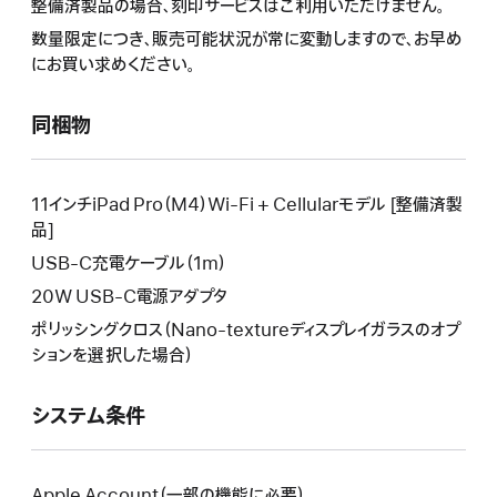
整備済製品の場合、刻印サービスはご利用いただけません。
に
作
操
よ
数量限定につき、販売可能状況が常に変動しますので、お早め
に
作
り
にお買い求めください。
よ
に
新
り
よ
し
新
同梱物
り
い
し
新
ウ
い
し
イ
ウ
い
11インチiPad Pro（M4）Wi-Fi + Cellularモデル [整備済製
ン
イ
ウ
品]
ド
ン
イ
USB-C充電ケーブル（1m）
ウ
ド
ン
が
20W USB-C電源アダプタ
ウ
ド
開
が
ポリッシングクロス（Nano-textureディスプレイガラスのオプ
ウ
き
開
ションを選択した場合）
が
ま
き
開
す。
ま
き
システム条件
す。
ま
す。
Apple Account（一部の機能に必要）