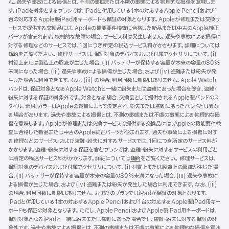
ん。過失や事故による損傷とは、不測の事態または不慮の事態による物理的な損傷を意味しま
ン
す。iPadを対象とするプランでは、iPadと併用している1本の対応するApple Pencilおよび1
ド
台の対応するApple製iPad用キーボードも保証の対象となります。Appleが修理または交換サ
ウ
ービスで提供する交換品には、Appleの機能要件検査に合格した新品または中古のApple純正
で
パーツが含まれます。機械的な故障の場合、サービス料は発生しません。過失や事故による損傷に
開
対する修理などのサービスでは、1回につき所定の税込サービス料がかかります。詳細については
き
規約
（新
をご覧ください。 修理サービスは、保証対象のデバイスおよび付属アクセサリについて、(i)
ま
材質上または製造上の瑕疵が生じた場合、(ii) バッテリーが保持する容量が本来の容量の80%
規
す）
未満になった場合、(iii) 過失や事故による損傷が生じた場合、および(iv) 盗難または紛失が発
ウ
生した場合に利用できます。なお、(iii) の場合、利用回数に制限はありません。Apple Watch
イ
バンドは、保証対象となるApple Watchと一緒に紛失または盗難にあった場合を除き、盗難・
ン
紛失に対する保証の対象外です。対象となる場合、交換品として提供されるApple製バンドのス
ド
タイル、素材、カラーはAppleの裁量によって決定され、紛失または盗難にあったバンドとは異な
ウ
る場合があります。過失や事故による損傷とは、不測の事態または不慮の事態による物理的な損
で
傷を意味します。Appleが修理または交換サービスで提供する交換品には、Appleの機能要件検
開
査に合格した新品または中古のApple純正パーツが含まれます。過失や事故による損傷に対す
き
る修理などのサービス、および盗難・紛失に対するサービスでは、1回につき所定のサービス料が
ま
かかります。盗難・紛失に対する保証を含むプランでは、盗難・紛失に対するサービスの利用ごと
す）
に所定の税込サービス料がかかります。詳細については
規約
（新
をご覧ください。 修理サービスは、
保証対象のデバイスおよび付属アクセサリについて、(i) 材質上または製造上の瑕疵が生じた場
規
合、(ii) バッテリーが保持する容量が本来の容量の80%未満になった場合、(iii) 過失や事故に
ウ
よる損傷が生じた場合、および(iv) 盗難または紛失が発生した場合に利用できます。なお、(iii)
イ
の場合、利用回数に制限はありません。お選びのプランではiPadが保証の対象となります。
ン
iPadと併用している1本の対応するApple Pencilおよび1台の対応するApple製iPad用キー
ド
ボードも保証の対象となります。ただし、Apple PencilおよびApple製iPad用キーボードは、
ウ
保証対象となるiPadと一緒に紛失または盗難にあった場合でも、盗難・紛失に対する保証の対
で
象外です。過失や事故による損傷とは、不測の事態または不慮の事態による物理的な損傷を意味
開