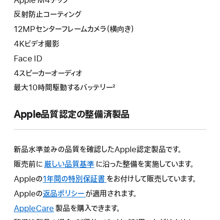
Apple M4チップ
反射防止コーティング
12MPセンターフレームカメラ（横向き）
4Kビデオ撮影
Face ID
4スピーカーオーディオ
最大10時間駆動するバッテリー²
Apple品質認定の整備済製品
新品水準並みの品質を確認したApple認定製品です。
販売前に
厳しい品質基準
に沿った整備を実施しています。
Appleの
1年間の特別保証書
こ
をお付けして販売しています。
の
Appleの
返品ポリシー
こ
が適用されます。
操
の
AppleCare
こ
製品を購入できます。
作
操
の