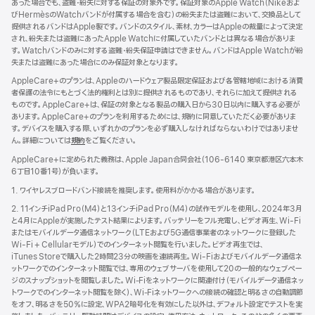
あった場合でも、盗難・紛失に対する保証の対象外です。保証対象のApple Watch（Nikeおよ
びHermèsのWatchバンドが付属する場合を含む）の紛失または盗難において、交換品として
提供されるバンドはApple製です。バンドのスタイル、素材、カラーはAppleの裁量によって決定
され、紛失または盗難にあったApple Watchに付属していたバンドとは異なる場合がありま
す。Watchバンドのみに対する盗難・紛失保証申請はできません。バンドはApple Watchが紛
失または盗難にあった場合にのみ保証対象となります。
AppleCare+のプランは、Appleのハードウェア製品限定保証および各管轄地域における消費
者保護の法令にもとづく法的権利とは別に提供されるものであり、それらに加えて提供される
ものです。AppleCare+は、保証の対象となる製品の購入日から30日以内に購入する必要が
あります。AppleCare+のプランを利用するためには、規約に同意していただく必要がありま
す。デバイスを購入する際、いずれかのプランを必ず購入しなければならないわけではありませ
ん。詳細については
規約
（新
をご覧ください。
規
AppleCare+に定められた義務は、Apple Japan合同会社（106-6140 東京都港区六本木
ウ
6丁目10番1号）が負いま す 。
イ
ン
1. ワイヤレスブロードバンド接続を推奨します。使用料がかかる場合があります。
ド
2. 11インチiPad Pro（M4）と13インチiPad Pro（M4）の試作モデルを使用し、2024年3月
ウ
と4月にAppleが実施したテスト結果によります。バッテリーをフル充電し、ビデオ再生、Wi-Fi
で
またはモバイルデータ通信ネットワーク（LTEおよび5G通信事業者のネットワークに登録した
開
Wi-Fi + Cellularモデル）でのインターネット閲覧を行いました。ビデオ再生では、
き
iTunes Storeで購入した2時間23分の映画を連続再生。Wi-Fiおよびモバイルデータ通信ネ
ま
ットワークでのインターネット閲覧では、専用のウェブサーバを使用して20の一般的なウェブペー
す）
ジのスナップショットを閲覧しました。Wi‑Fiをネットワークに関連付け（モバイルデータ通信ネッ
トワークでのインターネット閲覧を除く）、Wi‑Fiネットワークへの接続の確認と明るさの自動調節
をオフ、明るさを50％に設定、WPA2暗号化を有効にした以外は、デフォルト設定でテストを実