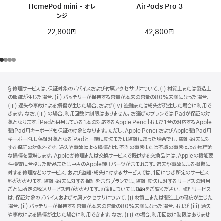
HomePod mini - オレ
AirPods Pro 3
ンジ
42,800円
22,800円
フ
脚
§ 修理サービスは、保証対象のデバイスおよび付属アクセサリについて、(i) 材質上または製造上
注
ッ
の瑕疵が生じた場合、(ii) バッテリーが保持する容量が本来の容量の80%未満になった場合、
タ
(iii) 過失や事故による損傷が生じた場合、および(iv) 盗難または紛失が発生した場合に利用で
きます。なお、(iii) の場合、利用回数に制限はありません。お選びのプランではiPadが保証の対
ー
象となります。iPadと併用している1本の対応するApple Pencilおよび1台の対応するApple
製iPad用キーボードも保証の対象となります。ただし、Apple PencilおよびApple製iPad用
キーボードは、保証対象となるiPadと一緒に紛失または盗難にあった場合でも、盗難・紛失に対
する保証の対象外です。過失や事故による損傷とは、不測の事態または不慮の事態による物理的
な損傷を意味します。Appleが修理または交換サービスで提供する交換品には、Appleの機能要
件検査に合格した新品または中古のApple純正パーツが含まれます。過失や事故による損傷に
対する修理などのサービス、および盗難・紛失に対するサービスでは、1回につき所定のサービス
料がかかります。盗難・紛失に対する保証を含むプランでは、盗難・紛失に対するサービスの利用
ごとに所定の税込サービス料がかかります。詳細については
規約
（新
をご覧ください。 修理サービス
は、保証対象のデバイスおよび付属アクセサリについて、(i) 材質上または製造上の瑕疵が生じた
規
場合、(ii) バッテリーが保持する容量が本来の容量の80%未満になった場合、および (iii) 過失
ウ
や事故による損傷が生じた場合に利用できます。なお、(iii) の場合、利用回数に制限はありませ
イ