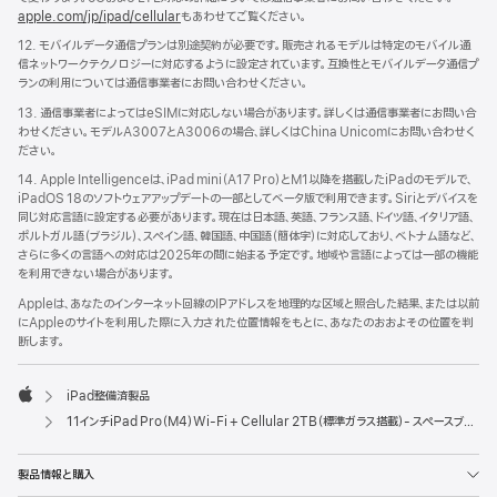
apple.com/jp/ipad/cellular
もあわせてご覧ください。
12. モバイルデータ通信プランは別途契約が必要です。販売されるモデルは特定のモバイル通
信ネットワークテクノロジーに対応するように設定されています。互換性とモバイルデータ通信プ
ランの利用については通信事業者にお問い合わせください。
13. 通信事業者によってはeSIMに対応しない場合があります。詳しくは通信事業者にお問い合
わせください。モデルA3007とA3006の場合、詳しくはChina Unicomにお問い合わせく
ださい。
14. Apple Intelligenceは、iPad mini（A17 Pro）とM1以降を搭載したiPadのモデルで、
iPadOS 18のソフトウェアアップデートの一部としてベータ版で利用できます。Siriとデバイスを
同じ対応言語に設定する必要があります。現在は日本語、英語、フランス語、ドイツ語、イタリア語、
ポルトガル語（ブラジル）、スペイン語、韓国語、中国語（簡体字）に対応しており、ベトナム語など、
さらに多くの言語への対応は2025年の間に始まる予定です。地域や言語によっては一部の機能
を利用できない場合があります。
Appleは、あなたのインターネット回線のIPアドレスを地理的な区域と照合した結果、または以前
にAppleのサイトを利用した際に入力された位置情報をもとに、あなたのおおよその位置を判
断します。
iPad整備済製品
Apple
11インチiPad Pro（M4）Wi-Fi + Cellular 2TB（標準ガラス搭載）- スペースブラック [整備済製品]
製品情報と購入