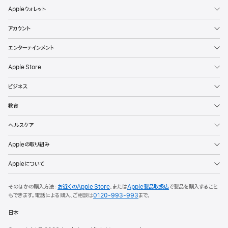
Appleウォレット
アカウント
エンターテインメント
Apple Store
ビジネス
教育
ヘルスケア
Appleの取り組み
Appleについて
そのほかの購入方法：
お近くのApple Store
、または
Apple製品取扱店
で製品を購入すること
もできます。
電話による購入、ご相談は
0120-993-993
まで。
日本