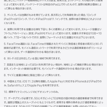
施しました。バッテリー駆動時間はデバイスの設定、使用方法、ネットワーク、その他の多くの要素
によって変わります。バッテリーテストは特定のiPad上で行ったもので、実際の結果は個体によ
って異なる場合があります。
3. ディスプレイは四隅が丸みを帯びています。長方形として対角線を測った場合、13インチ
iPad Proは13インチ、11インチiPad Proは11.1インチです。実際の表示領域はこれより小さ
くなります。
4. 実際に利用できる容量は仕様を下回り、多くの要素によって変わります。ストレージ容量はソ
フトウェアのバージョン、設定、iPadのモデルによって変わります。容量を示す単位は1GB＝10
億バイト、1TB＝1兆バイトですが、実際にフォーマットされた容量はそれ以下となります。
5. FaceTime通話には、FaceTimeが搭載されたデバイス（発信者と受信者の両方）とWi-Fi
接続が必要です。モバイル通信ネットワークで利用できるかどうかは通信事業者のポリシーによ
って異なります。データ通信料がかかる場合があります。
6. Wi-Fi 6Eは対応している国と地域で利用できます。
7. 言語または地域によってはSiriを利用できない場合や、地域によって機能が異なる場合があり
ます。インターネット接続が必要です。モバイルデータ通信料がかかる場合があります。
8. サイズと重量は構成と製造工程によって異なります。
9. 中国本土では、iOS 11.2以降を搭載したApple Payに対応するiPhoneおよびiPadでの
み、Safariのウェブ上でApple Payを利用できます。
10. 標準ダイナミックレンジのビデオコンテンツのみ。
11. データプランが必要です。5GとギガビットLTEは特定の国の特定の通信事業者で利用できま
す。速度は理論上のスループットにもとづくもので、使用する場所の条件および通信事業者によっ
て変わります。5GおよびLTE対応の詳細については通信事業者にお問い合わせください。