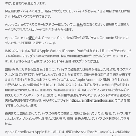
開
のは、お客様の責任となります。
き
ま
保証期間はデバイスの発送日、店舗での受け取り日、デバイスがお手元にある場合は購入日に始
す）
まり、保証はいつでも解約できます。
AppleCareのすべてのサービス料の一覧については、
規約
（新
をご覧ください。修理または交換サ
ービスをご利用ごとにサービス料が別途かかります。
規
ウ
AppleCare+の
規約
（新
では、Ceramic Shieldの背面を「背面ガラス」、Ceramic Shieldの
イ
ディスプレイを「画面」と記載しています。
規
ン
ウ
ド
盗難・紛失に対する保証はApple Watch、iPhone、iPadが対象です。1回につき所定のサービ
イ
ウ
ス料がかかります。プランの有効期間中は、保証の利用回数制限が12か月ごとにリセットされま
ン
で
す。受けられる保証の回数は、AppleCare+ 盗難・紛失プランでは2回。
ド
開
ウ
盗難・紛失に対する保証を受けるには、デバイスの盗難または紛失が発生した時点で、そのデバイ
き
で
ス上の「設定」で「探す」が有効になっていることが必要です。盗難・紛失保証申請手続きが完了す
ま
開
るまで、「探す」が有効のままであり、デバイスが本人のApple Accountと関連付けられている
す）
き
必要があります。位置情報を共有しても、盗難・紛失に対する保証を受けるために必要な「探す」
ま
機能は有効になりません。盗難・紛失保証申請手続きの際、新しいデバイスの支給を受ける前に、
す）
紛失したデバイスのデータ消去、無効化、所有権の譲渡を求められます。Appleに対する盗難・紛
失保証申請手続きの開始後、AIGのウェブサイト（
https://aigtheftandloss.jp/
）で申請を完
了するよう求められます。
紛失または盗難にあったデバイスの海外での交換は、在庫が限られていたり、地域、デバイス、モデ
ルによってオプションが異なる場合があります。盗難・紛失の場合、デバイスの同日交換はできま
せん。
Apple PencilおよびApple製キーボードは、保証対象となるiPadと一緒に紛失または盗難に