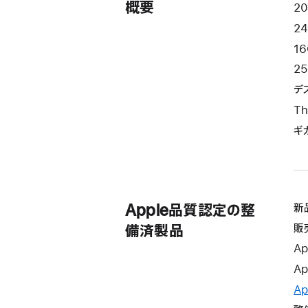
き
概要
2
ま
24
す）
1
25
デ
Th
ギガ
Apple品質認定の整
新
販
備済製品
Ap
Ap
Ap