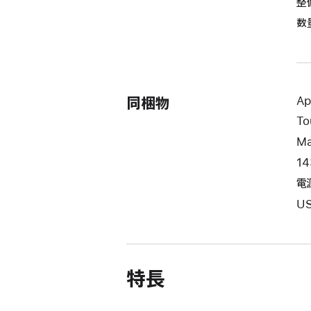
整
数
同梱物
A
To
Ma
1
電
U
特長