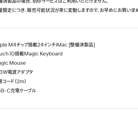
備済製品の場合、刻印サービスはご利用いただけません。
に
作
操
よ
量限定につき、販売可能状況が常に変動しますので、お早めにお買い求
に
作
り
よ
に
新
り
よ
し
新
り
い
し
新
ウ
pple M4チップ搭載24インチiMac [整備済製品]
い
し
イ
ウ
uch ID搭載Magic Keyboard
い
ン
イ
ウ
gic Mouse
ド
ン
イ
43W電源アダプタ
ウ
ド
ン
が
源コード（2m）
ウ
ド
開
が
SB-C充電ケーブル
ウ
き
開
が
ま
き
開
す。
ま
き
す。
ま
す。