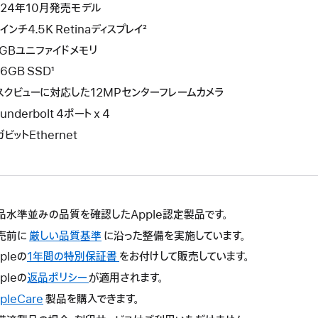
024年10月発売モデル
インチ4.5K Retinaディスプレイ²
6GBユニファイドメモリ
6GB SSD¹
スクビューに対応した12MPセンターフレームカメラ
underbolt 4ポート x 4
ビットEthernet
品水準並みの品質を確認したApple認定製品です。
売前に
厳しい品質基準
に沿った整備を実施しています。
pleの
1年間の特別保証書
こ
をお付けして販売しています。
の
pleの
返品ポリシー
こ
が適用されます。
操
の
pleCare
こ
製品を購入できます。
作
操
の