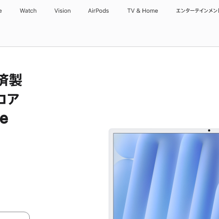
e
Watch
Vision
AirPods
TV & Home
エンターテインメン
備済製
コア
e