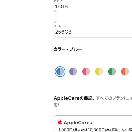
メモリ
ストレージ
カラー - ブルー
パ
ピ
イ
グ
オ
ー
ン
エ
リ
レ
ブルー
プ
ク
ロ
ー
ン
ル
ー
ン
ジ
AppleCareの保証。
すべてのプランに、
を
§
AppleCare+
1,080円
/月
per
または10,800円
/年
年
（解約しない