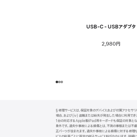
USB-C - USBアダプタ
2,980円
フ
脚
§ 修理サービスは、保証対象のデバイスおよび付属アクセサリに
注
ッ
場合、および(iv) 盗難または紛失が発生した場合に利用できます
タ
1台の対応するApple製iPad用キーボードも保証の対象とな
象外です。過失や事故による損傷とは、不測の事態または不慮の
ー
正パーツが含まれます。過失や事故による損傷に対する修理な
ビスの利用ごとに所定の税込サービス料がかかります。詳細