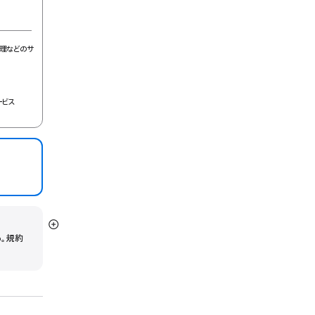
理などのサ
ービス
詳
う。規約
細
を
表
示