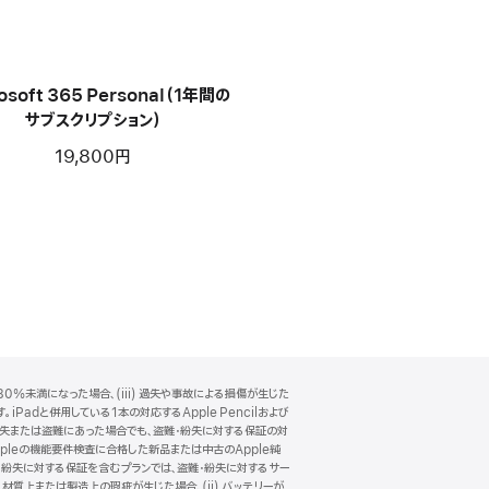
osoft 365 Personal（1年間の
サブスクリプション）
19,800円
0%未満になった場合、(iii) 過失や事故による損傷が生じた
Padと併用している1本の対応するApple Pencilおよび
一緒に紛失または盗難にあった場合でも、盗難・紛失に対する保証の対
pleの機能要件検査に合格した新品または中古のApple純
・紛失に対する保証を含むプランでは、盗難・紛失に対するサー
 材質上または製造上の瑕疵が生じた場合、(ii) バッテリーが