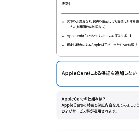
更新）
month
額
落下や水濡れなど、過失や事故による損傷に対する修
ービス（利用回数の制限なし）
Appleの専任スペシャリストによる優先サポート
認定技術者によるApple純正パーツを使った修理サ
AppleCareによる保証を追加しない
AppleCareの仕組みは？
AppleCareの特長と保証内容を見てみましょ
およびサービス料が適用されます。