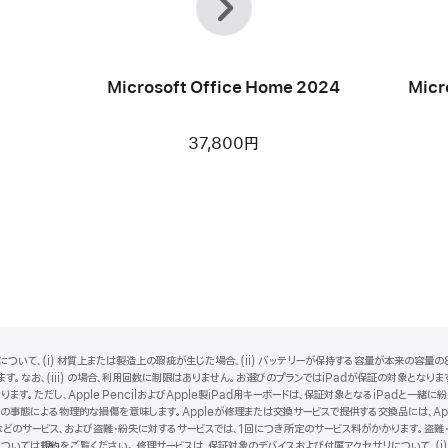
へ
Microsoft Office Home 2024
Micr
37,800円
ついて、(i) 材質上または製造上の瑕疵が生じた場合、(ii) バッテリーが保持する容量が本来の容量の8
。なお、(iii) の場合、利用回数に制限はありません。お選びのプランではiPadが保証の対象となります。i
ります。ただし、Apple PencilおよびApple製iPad用キーボードは、保証対象となるiPadと
事態による物理的な損傷を意味します。Appleが修理または交換サービスで提供する交換品には、Ap
どのサービス、および盗難・紛失に対するサービスでは、1回につき所定のサービス料がかかります。盗難
については
規約
（新
をご覧ください。 修理サービスは、保証対象のデバイスおよび付属アクセサリについて、(i)