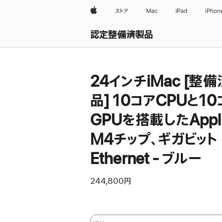
Apple
ストア
Mac
iPad
iPhon
認定整備済製品
すべて表示
24インチiMac [整
品] 10コアCPUと10
GPUを搭載したAppl
M4チップ、ギガビット
Ethernet - ブルー
244,800円