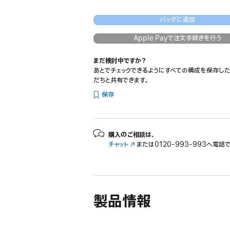
バッグに追加
Apple Payで注文手続きを行う
まだ検討中ですか？
あとでチェックできるようにすべての構成を保存した
だちと共有できます。
保存
購入のご相談は、
チャット
（新
または
0120-993-993へ電話
規
ウ
イ
ン
ド
製品情報
ウ
で
開