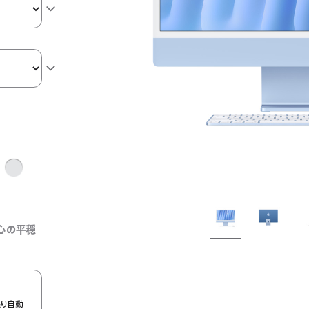
シ
ル
バ
ー
心の平穏
限り自動