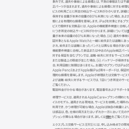
象外です。過失や事故による損傷とは、不測の事態または不慮の
ー
正パーツが含まれます。過失や事故による損傷に対する修理な
ビスの利用ごとに所定の税込サービス料がかかります。詳細
保持する容量が本来の容量の80%未満になった場合、および (
態による物理的な損傷を意味します。iPadを対象とするプランで
ビスで提供する交換品には、Appleの機能要件検査に合格
につき所定の税込サービス料がかかります。詳細については
量が本来の容量の80%未満になった場合、(iii) 過失や事故
証対象となるApple Watchと一緒に紛失または盗難にあ
され、紛失または盗難にあったバンドとは異なる場合がありま
機能要件検査に合格した新品または中古のApple純正パー
対する保証を含むプランでは、盗難・紛失に対するサービスの
または製造上の瑕疵が生じた場合、(ii) バッテリーが保持する
合、利用回数に制限はありません。お選びのプランではiPadが保
Apple PencilおよびApple製iPad用キーボー
理的な損傷を意味します。Appleが修理または交換サービス
よび盗難・紛失に対するサービスでは、1回につき所定のサー
ご覧ください。
電話料金がかかる場合があります。電話番号およびサポート
修理サービスは、適用されるAppleCare+プランの規約
イスのモデル、適用される現地法、サービスを依頼した場所の
利用でき、かつ修理が可能な場合、Appleは独自の裁量に
は部品は、色、仕様の両方またはいずれか一方において元のデ
プションが異なる場合があります。詳しくは
規約
（新
をご覧くださ
規
エクスプレス交換サービス（ERS）には、申し込み時点での
ウ