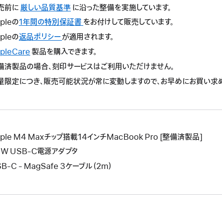
売前に
厳しい品質基準
に沿った整備を実施しています。
pleの
1年間の特別保証書
こ
をお付けして販売しています。
の
pleの
返品ポリシー
こ
が適用されます。
操
の
pleCare
こ
製品を購入できます。
作
操
の
備済製品の場合、刻印サービスはご利用いただけません。
に
作
操
よ
量限定につき、販売可能状況が常に変動しますので、お早めにお買い求
に
作
り
よ
に
新
り
よ
し
新
り
い
し
新
ウ
ple M4 Maxチップ搭載14インチMacBook Pro [整備済製品]
い
し
イ
ウ
6W USB-C電源アダプタ
い
ン
イ
ウ
B-C - MagSafe 3ケーブル（2m）
ド
ン
イ
ウ
ド
ン
が
ウ
ド
開
が
ウ
き
開