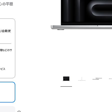
心の平穏
り自動更
理などのサ
ービス