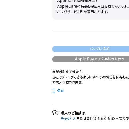
AppleCareの仕組みは？
AppleCareの特長と保証内容を見てみましょ
およびサービス料が適用されます。
バッグに追加
Apple Payで注文手続きを行う
まだ検討中ですか？
あとでチェックできるようにすべての構成を保存した
だちと共有できます。
保存
購入のご相談は、
チャット
（新
または
0120-993-993へ電話
規