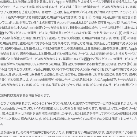
事態による物理的な損傷を意味します。Appleが修理または交換サービスで提供する交換品には、Ap
どのサービス、および盗難・紛失に対するサービスでは、1回につき所定のサービス料がかかります。盗難
については
規約
（新
をご覧ください。 修理サービスは、保証対象のデバイスおよび付属アクセサリについて、(i)
iii) 過失や事故による損傷が生じた場合に利用できます。なお、(iii) の場合、利用回数に制限は
規
は、iPadと併用している1本の対応するApple Pencilおよび1台の対応するApple製iPad用
ウ
した新品または中古のApple純正パーツが含まれます。機械的な故障の場合、サービス料は発生しません
イ
規約
（新
をご覧ください。 修理サービスは、保証対象のデバイスおよび付属アクセサリについて、(i) 材質上ま
ン
による損傷が生じた場合、および(iv) 盗難または紛失が発生した場合に利用できます。なお、(iii) の場合
規
ド
った場合を除き、盗難・紛失に対する保証の対象外です。対象となる場合、交換品として提供されるApple
ウ
ウ
す。過失や事故による損傷とは、不測の事態または不慮の事態による物理的な損傷を意味します。Apple
イ
で
ツが含まれます。過失や事故による損傷に対する修理などのサービス、および盗難・紛失に対するサービス
ン
開
利用ごとに所定の税込サービス料がかかります。詳細については
ド
き
規約
（新
をご覧ください。 修理サービスは、
容量が本来の容量の80%未満になった場合、(iii) 過失や事故による損傷が生じた場合、および(iv) 盗
ウ
ま
規
証の対象となります。iPadと併用している1本の対応するApple Pencilおよび1台の対応するApp
で
す）
ウ
ドは、保証対象となるiPadと一緒に紛失または盗難にあった場合でも、盗難・紛失に対する保証の対象外です
開
イ
で提供する交換品には、Appleの機能要件検査に合格した新品または中古のApple純正パーツが含ま
き
ン
ビス料がかかります。盗難・紛失に対する保証を含むプランでは、盗難・紛失に対するサービスの利用ごと
ま
ド
す）
ウ
営業時間は変更される場合があります。
で
開
にもとづいて提供されます。AppleCare+プランを購入した国以外での修理サービスは保証されません
き
Apple正規サービスプロバイダの対応能力によって異なる場合があります。地域によっては一部のサー
ま
より、現地の基準および規制を満たす現地で調達したモデルまたは部品を使用してデバイスの修理または交
す）
バイスと異なる場合があります。紛失または盗難にあったデバイスの海外での交換は保証されません。在
い。
現地法が適用され、その時々で在庫が限られていたり、利用できない場合があります。過失や事故による損