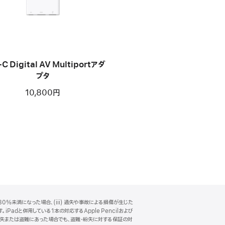
C Digital AV Multiportアダ
プタ
10,800円
0%未満になった場合、(iii) 過失や事故による損傷が生じた
Padと併用している1本の対応するApple Pencilおよび
一緒に紛失または盗難にあった場合でも、盗難・紛失に対する保証の対