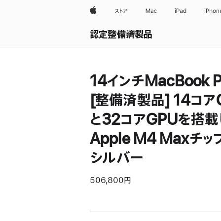
Apple
ストア
Mac
iPad
iPhon
認定整備済製品
すべて表示
14インチMacBook P
[整備済製品] 14コア
と32コアGPUを搭載
Apple M4 Maxチップ
シルバー
506,800円