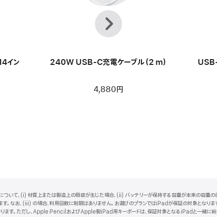
前
次
へ
 14イン
240W USB-C充電ケーブル（2 m）
USB-
4,880円
ついて、(i) 材質上または製造上の瑕疵が生じた場合、(ii) バッテリーが保持する容量が本来の容量の8
。なお、(iii) の場合、利用回数に制限はありません。お選びのプランではiPadが保証の対象となります。i
ります。ただし、Apple PencilおよびApple製iPad用キーボードは、保証対象となるiPadと