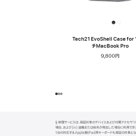
Tech21 EvoShell Case for
チMacBook Pro
9,800円
フ
脚
§ 修理サービスは、保証対象のデバイスおよび付属アクセサリに
注
ッ
場合、および(iv) 盗難または紛失が発生した場合に利用できます
タ
1台の対応するApple製iPad用キーボードも保証の対象とな