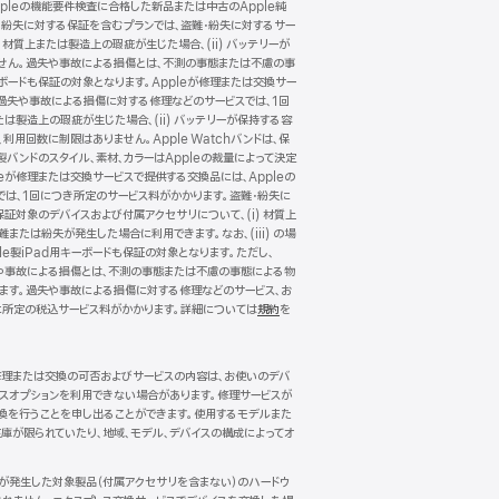
pleの機能要件検査に合格した新品または中古のApple純
・紛失に対する保証を含むプランでは、盗難・紛失に対するサー
 材質上または製造上の瑕疵が生じた場合、(ii) バッテリーが
ありません。過失や事故による損傷とは、不測の事態または不慮の事
キーボードも保証の対象となります。Appleが修理または交換サー
。過失や事故による損傷に対する修理などのサービスでは、1回
たは製造上の瑕疵が生じた場合、(ii) バッテリーが保持する容
、利用回数に制限はありません。Apple Watchバンドは、保
製バンドのスタイル、素材、カラーはAppleの裁量によって決定
が修理または交換サービスで提供する交換品には、Appleの
では、1回につき所定のサービス料がかかります。盗難・紛失に
保証対象のデバイスおよび付属アクセサリについて、(i) 材質上
難または紛失が発生した場合に利用できます。なお、(iii) の場
le製iPad用キーボードも保証の対象となります。ただし、
。過失や事故による損傷とは、不測の事態または不慮の事態による物
れます。過失や事故による損傷に対する修理などのサービス、お
に所定の税込サービス料がかかります。詳細については
規約
（新
を
規
ウ
イ
。修理または交換の可否およびサービスの内容は、お使いのデバ
ン
ビスオプションを利用できない場合があります。修理サービスが
ド
換を行うことを申し出ることができます。使用するモデルまた
ウ
庫が限られていたり、地域、モデル、デバイスの構成によってオ
で
開
き
傷が発生した対象製品（付属アクセサリを含まない）のハードウ
ま