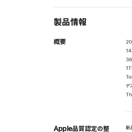
ウ
イ
ン
ド
製品情報
ウ
で
開
き
概要
2
ま
14
す）
3
1T
To
デ
Th
Apple品質認定の整
新