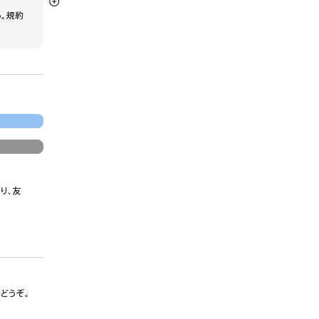
詳
う。規約
細
を
表
示
り、友
でどうぞ。