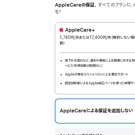
AppleCareの保証。
すべてのプランに、
を
§
AppleCare+
1,740円
/月
per
または17,400円
/年
年
（解約しない限
新）
month
額
落下や水濡れなど、過失や事故による損傷に対する修
ービス（利用回数の制限なし）
Appleの専任スペシャリストによる優先サポート
認定技術者によるApple純正パーツを使った修理サ
AppleCareによる保証を追加しない