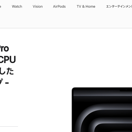
e
Watch
Vision
AirPods
TV & Home
エンターテインメン
ro
CPU
した
 -