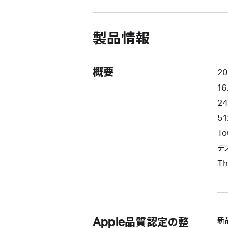
ウ
イ
ン
ド
製品情報
ウ
で
開
き
概要
2
ま
16
す）
2
51
To
デ
Th
Apple品質認定の整
新