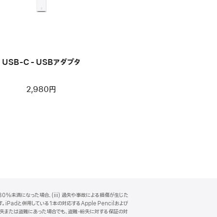
USB-C - USBアダプタ
2,980円
0%未満になった場合、(iii) 過失や事故による損傷が生じた
Padと併用している1本の対応するApple Pencilおよび
一緒に紛失または盗難にあった場合でも、盗難・紛失に対する保証の対