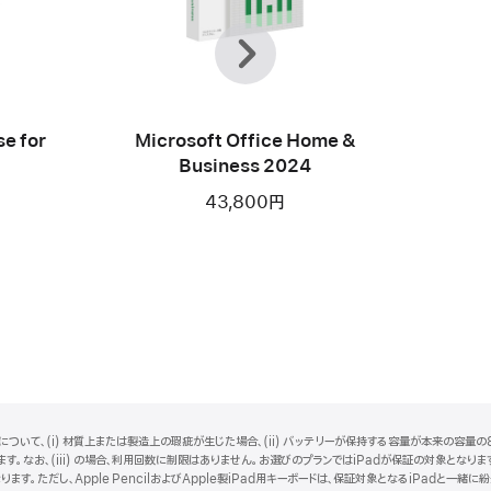
前
次
へ
e for
Microsoft Office Home &
Business 2024
43,800円
ついて、(i) 材質上または製造上の瑕疵が生じた場合、(ii) バッテリーが保持する容量が本来の容量の8
。なお、(iii) の場合、利用回数に制限はありません。お選びのプランではiPadが保証の対象となります。i
ります。ただし、Apple PencilおよびApple製iPad用キーボードは、保証対象となるiPadと