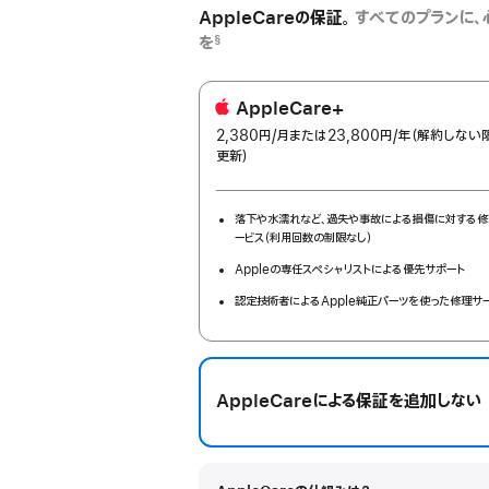
AppleCareの保証。
すべてのプランに、
を
§
AppleCare+
2,380円
/月
per
または23,800円
/年
年
（解約しない
更新）
month
額
落下や水濡れなど、過失や事故による損傷に対する修
ービス（利用回数の制限なし）
Appleの専任スペシャリストによる優先サポート
認定技術者によるApple純正パーツを使った修理サ
AppleCareによる保証を追加しない