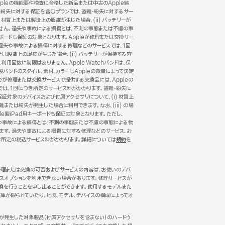
pleの機能要件検査に合格した新品または中古のApple純
・紛失に対する保証を含むプランでは、盗難・紛失に対するサー
 材質上または製造上の瑕疵が生じた場合、(ii) バッテリーが
ありません。過失や事故による損傷とは、不測の事態または不慮の事
キーボードも保証の対象となります。Appleが修理または交換サー
。過失や事故による損傷に対する修理などのサービスでは、1回
たは製造上の瑕疵が生じた場合、(ii) バッテリーが保持する容
、利用回数に制限はありません。Apple Watchバンドは、保
製バンドのスタイル、素材、カラーはAppleの裁量によって決定
が修理または交換サービスで提供する交換品には、Appleの
では、1回につき所定のサービス料がかかります。盗難・紛失に
保証対象のデバイスおよび付属アクセサリについて、(i) 材質上
難または紛失が発生した場合に利用できます。なお、(iii) の場
le製iPad用キーボードも保証の対象となります。ただし、
。過失や事故による損傷とは、不測の事態または不慮の事態による物
れます。過失や事故による損傷に対する修理などのサービス、お
に所定の税込サービス料がかかります。詳細については
規約
（新
を
規
ウ
イ
。修理または交換の可否およびサービスの内容は、お使いのデバ
ン
ビスオプションを利用できない場合があります。修理サービスが
ド
換を行うことを申し出ることができます。使用するモデルまた
ウ
庫が限られていたり、地域、モデル、デバイスの構成によってオ
で
開
き
傷が発生した対象製品（付属アクセサリを含まない）のハードウ
ま