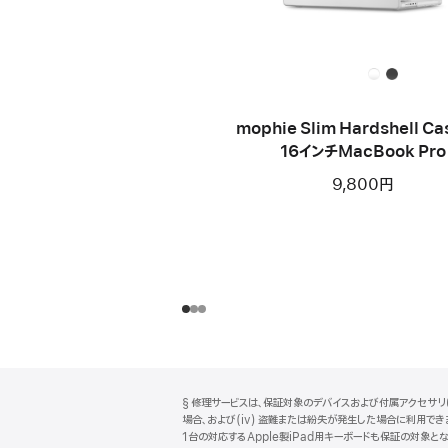
mophie Slim Hardshell Cas
16インチMacBook Pro
9,800円
フ
脚
§ 修理サービスは、保証対象のデバイスおよび付属アクセサリに
注
ッ
場合、および(iv) 盗難または紛失が発生した場合に利用できます
タ
1台の対応するApple製iPad用キーボードも保証の対象とな