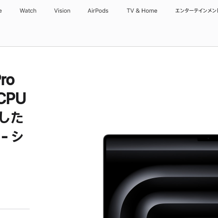
e
Watch
Vision
AirPods
TV & Home
エンターテインメン
ro
CPU
載した
- シ