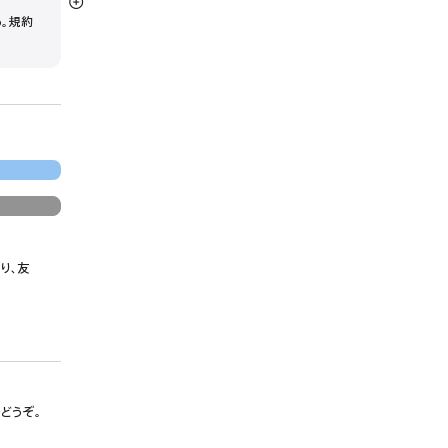
詳
う。規約
細
を
表
示
り、友
でどうぞ。