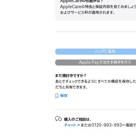
AppleCareの仕組みは？
AppleCareの特長と保証内容を見てみましょ
およびサービス料が適用されます。
バッグに追加
Apple Payで注文手続きを行う
まだ検討中ですか？
あとでチェックできるようにすべての構成を保存した
だちと共有できます。
保存
購入のご相談は、
チャット
（新
または
0120-993-993へ電話
規