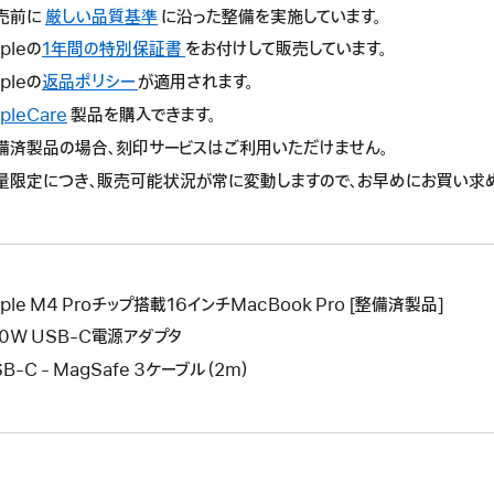
売前に
厳しい品質基準
に沿った整備を実施しています。
pleの
1年間の特別保証書
こ
をお付けして販売しています。
の
pleの
返品ポリシー
こ
が適用されます。
操
の
pleCare
こ
製品を購入できます。
作
操
の
備済製品の場合、刻印サービスはご利用いただけません。
に
作
操
よ
量限定につき、販売可能状況が常に変動しますので、お早めにお買い求
に
作
り
よ
に
新
り
よ
し
新
り
い
し
新
ウ
ple M4 Proチップ搭載16インチMacBook Pro [整備済製品]
い
し
イ
ウ
40W USB-C電源アダプタ
い
ン
イ
ウ
B-C - MagSafe 3ケーブル（2m）
ド
ン
イ
ウ
ド
ン
が
ウ
ド
開
が
ウ
き
開