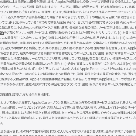
事態による物理的な損傷を意味します。Appleが修理または交換サービスで提供する交換品には、Ap
どのサービス、および盗難・紛失に対するサービスでは、1回につき所定のサービス料がかかります。盗難
については
規約
（新
をご覧ください。 修理サービスは、保証対象のデバイスおよび付属アクセサリについて、(i)
iii) 過失や事故による損傷が生じた場合に利用できます。なお、(iii) の場合、利用回数に制限は
規
は、iPadと併用している1本の対応するApple Pencilおよび1台の対応するApple製iPad用
ウ
した新品または中古のApple純正パーツが含まれます。機械的な故障の場合、サービス料は発生しません
イ
規約
（新
をご覧ください。 修理サービスは、保証対象のデバイスおよび付属アクセサリについて、(i) 材質上ま
ン
による損傷が生じた場合、および(iv) 盗難または紛失が発生した場合に利用できます。なお、(iii) の場合
規
ド
った場合を除き、盗難・紛失に対する保証の対象外です。対象となる場合、交換品として提供されるApple
ウ
ウ
す。過失や事故による損傷とは、不測の事態または不慮の事態による物理的な損傷を意味します。Apple
イ
で
ツが含まれます。過失や事故による損傷に対する修理などのサービス、および盗難・紛失に対するサービス
ン
開
利用ごとに所定の税込サービス料がかかります。詳細については
ド
き
規約
（新
をご覧ください。 修理サービスは、
容量が本来の容量の80%未満になった場合、(iii) 過失や事故による損傷が生じた場合、および(iv) 盗
ウ
ま
規
証の対象となります。iPadと併用している1本の対応するApple Pencilおよび1台の対応するApp
で
す）
ウ
ドは、保証対象となるiPadと一緒に紛失または盗難にあった場合でも、盗難・紛失に対する保証の対象外です
開
イ
で提供する交換品には、Appleの機能要件検査に合格した新品または中古のApple純正パーツが含ま
き
ン
ビス料がかかります。盗難・紛失に対する保証を含むプランでは、盗難・紛失に対するサービスの利用ごと
ま
ド
す）
ウ
営業時間は変更される場合があります。
で
開
にもとづいて提供されます。AppleCare+プランを購入した国以外での修理サービスは保証されません
き
Apple正規サービスプロバイダの対応能力によって異なる場合があります。地域によっては一部のサー
ま
より、現地の基準および規制を満たす現地で調達したモデルまたは部品を使用してデバイスの修理または交
す）
バイスと異なる場合があります。紛失または盗難にあったデバイスの海外での交換は保証されません。在
い。
現地法が適用され、その時々で在庫が限られていたり、利用できない場合があります。過失や事故による損