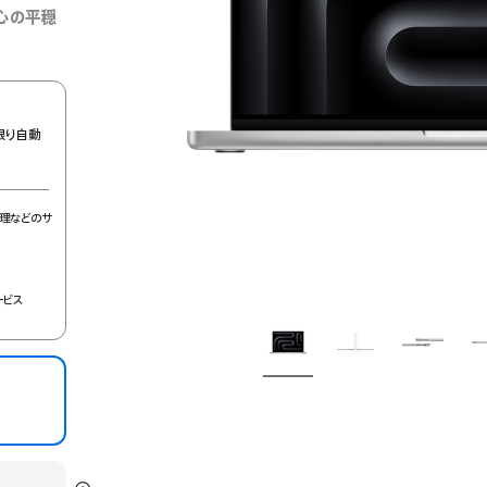
心の平穏
限り自動
理などのサ
ービス