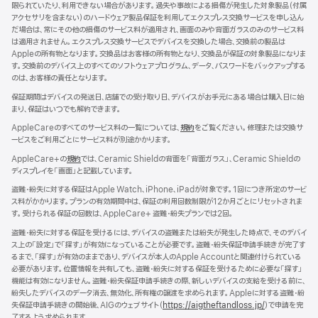
限られていたり、利用できない場合があります。過失や事故による損傷が発生した対象製品（付属
イ
アクセサリを含まない）のハードウェア製品保証を利用してエクスプレス交換サービスを申し込ん
ン
だ場合は、常にその他の損傷のサービス料が適用され、画面のみや背面ガラスのみのサービス料
ド
は適用されません。エクスプレス交換サービスでデバイスを交換した場合、交換前の製品は
ウ
Appleの所有物となります。交換品はお客様の所有物となり、交換品が保証の対象製品になりま
で
す。交換前のデバイス上のすべてのソフトウェアプログラム、データ、パスワードをバックアップする
開
のは、お客様の責任となります。
き
ま
保証期間はデバイスの発送日、店舗での受け取り日、デバイスがお手元にある場合は購入日に始
す）
まり、保証はいつでも解約できます。
AppleCareのすべてのサービス料の一覧については、
規約
（新
をご覧ください。修理または交換サ
ービスをご利用ごとにサービス料が別途かかります。
規
ウ
AppleCare+の
規約
（新
では、Ceramic Shieldの背面を「背面ガラス」、Ceramic Shieldの
イ
ディスプレイを「画面」と記載しています。
規
ン
ウ
ド
盗難・紛失に対する保証はApple Watch、iPhone、iPadが対象です。1回につき所定のサービ
イ
ウ
ス料がかかります。プランの有効期間中は、保証の利用回数制限が12か月ごとにリセットされま
ン
で
す。受けられる保証の回数は、AppleCare+ 盗難・紛失プランでは2回。
ド
開
ウ
盗難・紛失に対する保証を受けるには、デバイスの盗難または紛失が発生した時点で、そのデバイ
き
で
ス上の「設定」で「探す」が有効になっていることが必要です。盗難・紛失保証申請手続きが完了す
ま
開
るまで、「探す」が有効のままであり、デバイスが本人のApple Accountと関連付けられている
す）
き
必要があります。位置情報を共有しても、盗難・紛失に対する保証を受けるために必要な「探す」
ま
機能は有効になりません。盗難・紛失保証申請手続きの際、新しいデバイスの支給を受ける前に、
す）
紛失したデバイスのデータ消去、無効化、所有権の譲渡を求められます。Appleに対する盗難・紛
失保証申請手続きの開始後、AIGのウェブサイト（
https://aigtheftandloss.jp/
）で申請を完
了するよう求められます。