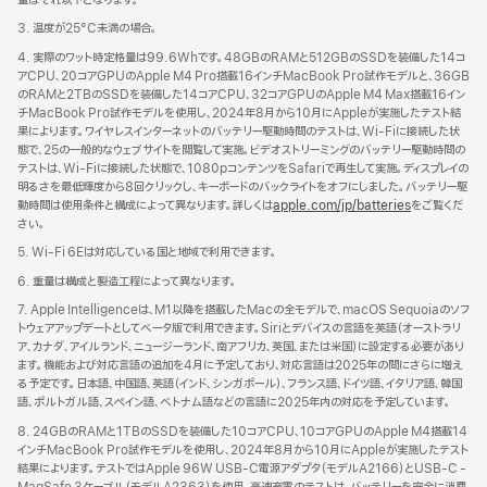
き
ま
3. 温度が25°C未満の場合。
す）
4. 実際のワット時定格量は99.6Whです。48GBのRAMと512GBのSSDを装備した14コ
アCPU、20コアGPUのApple M4 Pro搭載16インチMacBook Pro試作モデルと、36GB
のRAMと2TBのSSDを装備した14コアCPU、32コアGPUのApple M4 Max搭載16イン
チMacBook Pro試作モデルを使用し、2024年8月から10月にAppleが実施したテスト結
果によります。ワイヤレスインターネットのバッテリー駆動時間のテストは、Wi-Fiに接続した状
態で、25の一般的なウェブサイトを閲覧して実施。ビデオストリーミングのバッテリー駆動時間の
テストは、Wi-Fiに接続した状態で、1080pコンテンツをSafariで再生して実施。ディスプレイの
明るさを最低輝度から8回クリックし、キーボードのバックライトをオフにしました。バッテリー駆
動時間は使用条件と構成によって異なります。詳しくは
apple.com/jp/batteries
をご覧くだ
さい。
5. Wi-Fi 6Eは対応している国と地域で利用できます。
6. 重量は構成と製造工程によって異なります。
7. Apple Intelligenceは、M1以降を搭載したMacの全モデルで、macOS Sequoiaのソフ
トウェアアップデートとしてベータ版で利用できます。Siriとデバイスの言語を英語（オーストラリ
ア、カナダ、アイルランド、ニュージーランド、南アフリカ、英国、または米国）に設定する必要があり
ます。機能および対応言語の追加を4月に予定しており、対応言語は2025年の間にさらに増え
る予定です。日本語、中国語、英語（インド、シンガポール）、フランス語、ドイツ語、イタリア語、韓国
語、ポルトガル語、スペイン語、ベトナム語などの言語に2025年内の対応を予定しています。
8. 24GBのRAMと1TBのSSDを装備した10コアCPU、10コアGPUのApple M4搭載14
インチMacBook Pro試作モデルを使用し、2024年8月から10月にAppleが実施したテスト
結果によります。テストではApple 96W USB-C電源アダプタ（モデルA2166）とUSB-C -