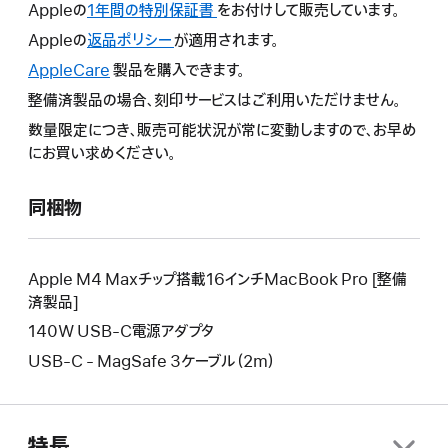
Appleの
1年間の特別保証書
こ
をお付けして販売しています。
の
Appleの
返品ポリシー
こ
が適用されます。
操
の
AppleCare
こ
製品を購入できます。
作
操
の
整備済製品の場合、刻印サービスはご利用いただけません。
に
作
操
よ
数量限定につき、販売可能状況が常に変動しますので、お早め
に
作
り
にお買い求めください。
よ
に
新
り
よ
し
新
同梱物
り
い
し
新
ウ
い
し
イ
ウ
い
Apple M4 Maxチップ搭載16インチMacBook Pro [整備
ン
イ
ウ
済製品]
ド
ン
イ
140W USB-C電源アダプタ
ウ
ド
ン
が
USB-C - MagSafe 3ケーブル（2m）
ウ
ド
開
が
ウ
き
開
が
ま
き
開
特長