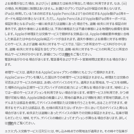
よる損傷が生じた場合、および(iv) 盗難または紛失が発生した場合に利用できます。なお、(iii)
イ
の場合、利用回数に制限はありません。お選びのプランではiPadが保証の対象となります。
ン
iPadと併用している1本の対応するApple Pencilおよび1台の対応するApple製iPad用キー
ド
ボードも保証の対象となります。ただし、Apple PencilおよびApple製iPad用キーボードは、
ウ
保証対象となるiPadと一緒に紛失または盗難にあった場合でも、盗難・紛失に対する保証の対
で
象外です。過失や事故による損傷とは、不測の事態または不慮の事態による物理的な損傷を意味
開
します。Appleが修理または交換サービスで提供する交換品には、Appleの機能要件検査に合格
き
した新品または中古のApple純正パーツが含まれます。過失や事故による損傷に対する修理な
ま
どのサービス、および盗難・紛失に対するサービスでは、1回につき所定のサービス料がかかりま
す）
す。盗難・紛失に対する保証を含むプランでは、盗難・紛失に対するサービスの利用ごとに所定の
税込サービス料がかかります。詳細については
規約
（新
をご覧ください。
電話料金がかかる場合があります。電話番号およびサポート営業時間は変更される場合があり
規
ます。
ウ
イ
修理サービスは、適用されるAppleCare+プランの規約にもとづいて提供されます。
ン
AppleCare+プランを購入した国以外での修理サービスは保証されません。修理または交換の
ド
可否およびサービスの内容は、お使いのデバイスのモデル、適用される現地法、サービスを依頼し
ウ
た場所のApple正規サービスプロバイダの対応能力によって異なる場合があります。地域によっ
で
ては一部のサービスオプションを利用できない場合があります。修理サービスが利用でき、かつ修
開
理が可能な場合、Appleは独自の裁量により、現地の基準および規制を満たす現地で調達したモ
き
デルまたは部品を使用してデバイスの修理または交換を行うことを申し出ることができます。使
ま
用するモデルまたは部品は、色、仕様の両方またはいずれか一方において元のデバイスと異なる
す）
場合があります。紛失または盗難にあったデバイスの海外での交換は保証されません。在庫が限
られていたり、地域、モデル、デバイスの構成によってオプションが異なる場合があります。詳しく
は
規約
（新
をご覧ください。
規
エクスプレス交換サービス（ERS）には、申し込み時点での現地法が適用され、その時々で在庫が
ウ