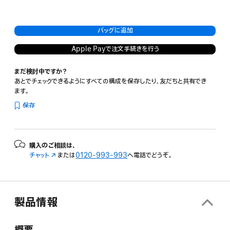
バッグに追加
Apple Payで注文手続きを行う
まだ検討中ですか？
あとでチェックできるようにすべての構成を保存したり、友だちと共有でき
ます。
保存
購入のご相談は、
チャット
（新
または
0120-993-993
へ電話でどうぞ。
規
ウ
イ
ン
製品情報
ド
ウ
で