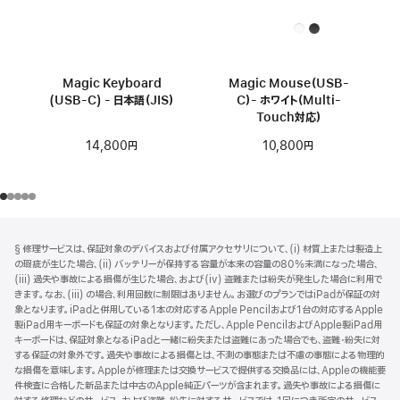
Magic Keyboard
Magic Mouse（USB-
(USB-C) - 日本語（JIS）
C）- ホワイト（Multi-
Touch対応）
14,800円
10,800円
フ
脚
§ 修理サービスは、保証対象のデバイスおよび付属アクセサリについて、(i) 材質上または製造上
注
ッ
の瑕疵が生じた場合、(ii) バッテリーが保持する容量が本来の容量の80%未満になった場合、
タ
(iii) 過失や事故による損傷が生じた場合、および(iv) 盗難または紛失が発生した場合に利用で
きます。なお、(iii) の場合、利用回数に制限はありません。お選びのプランではiPadが保証の対
ー
象となります。iPadと併用している1本の対応するApple Pencilおよび1台の対応するApple
製iPad用キーボードも保証の対象となります。ただし、Apple PencilおよびApple製iPad用
キーボードは、保証対象となるiPadと一緒に紛失または盗難にあった場合でも、盗難・紛失に対
する保証の対象外です。過失や事故による損傷とは、不測の事態または不慮の事態による物理的
な損傷を意味します。Appleが修理または交換サービスで提供する交換品には、Appleの機能要
件検査に合格した新品または中古のApple純正パーツが含まれます。過失や事故による損傷に