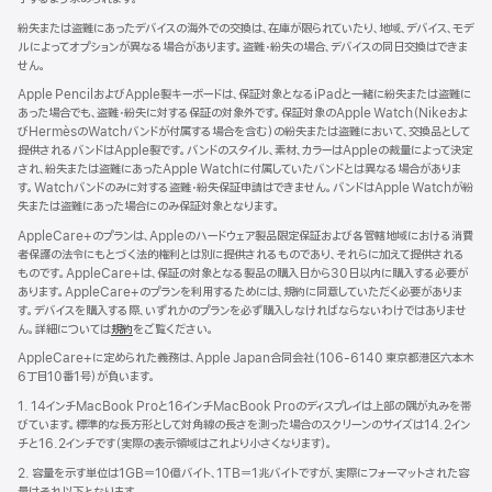
紛失または盗難にあったデバイスの海外での交換は、在庫が限られていたり、地域、デバイス、モデ
ルによってオプションが異なる場合があります。盗難・紛失の場合、デバイスの同日交換はできま
せん。
Apple PencilおよびApple製キーボードは、保証対象となるiPadと一緒に紛失または盗難に
あった場合でも、盗難・紛失に対する保証の対象外です。保証対象のApple Watch（Nikeおよ
びHermèsのWatchバンドが付属する場合を含む）の紛失または盗難において、交換品として
提供されるバンドはApple製です。バンドのスタイル、素材、カラーはAppleの裁量によって決定
され、紛失または盗難にあったApple Watchに付属していたバンドとは異なる場合がありま
す。Watchバンドのみに対する盗難・紛失保証申請はできません。バンドはApple Watchが紛
失または盗難にあった場合にのみ保証対象となります。
AppleCare+のプランは、Appleのハードウェア製品限定保証および各管轄地域における消費
者保護の法令にもとづく法的権利とは別に提供されるものであり、それらに加えて提供される
ものです。AppleCare+は、保証の対象となる製品の購入日から30日以内に購入する必要が
あります。AppleCare+のプランを利用するためには、規約に同意していただく必要がありま
す。デバイスを購入する際、いずれかのプランを必ず購入しなければならないわけではありませ
ん。詳細については
規約
（新
をご覧ください。
規
AppleCare+に定められた義務は、Apple Japan合同会社（106-6140 東京都港区六本木
ウ
6丁目10番1号）が負いま す 。
イ
ン
1. 14インチMacBook Proと16インチMacBook Proのディスプレイは上部の隅が丸みを帯
ド
びています。標準的な長方形として対角線の長さを測った場合のスクリーンのサイズは14.2イン
ウ
チと16.2インチです（実際の表示領域はこれより小さくなります）。
で
2. 容量を示す単位は1GB＝10億バイト、1TB＝1兆バイトですが、実際にフォーマットされた容
開
量はそれ以下となります。