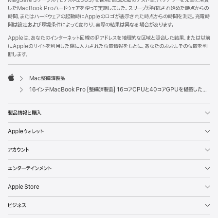
MagSafe 3ケーブル（モデルA2363）を使用。高速充電のテストは、バッテリーを完全に消費
したMacBook Proハードウェアを使って実施しました。スリープが解除され始めた時点からの
時間、またはハードウェアの起動時にAppleのロゴが表示された時点からの時間を測定。充電時
間は設定および環境条件によって変わり、実際の結果は異なる場合があります。
Appleは、あなたのインターネット回線のIPアドレスを地理的な区域と照合した結果、または以前
にAppleのサイトを利用した際に入力された位置情報をもとに、あなたのおおよその位置を判
断します。
Mac整備済製品
Apple
16インチMacBook Pro [整備済製品] 16コアCPUと40コアGPUを搭載したApple M4 Maxチップ - スペースブラック
製品情報と購入
Appleウォレット
アカウント
エンターテインメント
Apple Store
ビジネス