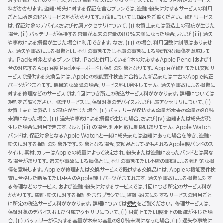
対する修理などのサービス、および盗難・紛失に対するサービスでは、1回につき所定のサービス
料がかかります。盗難・紛失に対する保証を含むプランでは、盗難・紛失に対するサービスの利用
ごとに所定の税込サービス料がかかります。詳細については
規約
（新
をご覧ください。 修理サービス
は、保証対象のデバイスおよび付属アクセサリについて、(i) 材質上または製造上の瑕疵が生じた
規
場合、(ii) バッテリーが保持する容量が本来の容量の80%未満になった場合、および (iii) 過失
ウ
や事故による損傷が生じた場合に利用できます。なお、(iii) の場合、利用回数に制限はありませ
イ
ん。過失や事故による損傷とは、不測の事態または不慮の事態による物理的な損傷を意味しま
ン
す。iPadを対象とするプランでは、iPadと併用している1本の対応するApple Pencilおよび1
ド
台の対応するApple製iPad用キーボードも保証の対象となります。Appleが修理または交換サ
ウ
ービスで提供する交換品には、Appleの機能要件検査に合格した新品または中古のApple純正
で
パーツが含まれます。機械的な故障の場合、サービス料は発生しません。過失や事故による損傷に
開
対する修理などのサービスでは、1回につき所定の税込サービス料がかかります。詳細については
き
規約
（新
をご覧ください。 修理サービスは、保証対象のデバイスおよび付属アクセサリについて、(i)
ま
材質上または製造上の瑕疵が生じた場合、(ii) バッテリーが保持する容量が本来の容量の80%
規
す）
未満になった場合、(iii) 過失や事故による損傷が生じた場合、および(iv) 盗難または紛失が発
ウ
生した場合に利用できます。なお、(iii) の場合、利用回数に制限はありません。Apple Watch
イ
バンドは、保証対象となるApple Watchと一緒に紛失または盗難にあった場合を除き、盗難・
ン
紛失に対する保証の対象外です。対象となる場合、交換品として提供されるApple製バンドのス
ド
タイル、素材、カラーはAppleの裁量によって決定され、紛失または盗難にあったバンドとは異な
ウ
る場合があります。過失や事故による損傷とは、不測の事態または不慮の事態による物理的な損
で
傷を意味します。Appleが修理または交換サービスで提供する交換品には、Appleの機能要件検
開
査に合格した新品または中古のApple純正パーツが含まれます。過失や事故による損傷に対す
き
る修理などのサービス、および盗難・紛失に対するサービスでは、1回につき所定のサービス料が
ま
かかります。盗難・紛失に対する保証を含むプランでは、盗難・紛失に対するサービスの利用ごと
す）
に所定の税込サービス料がかかります。詳細については
規約
（新
をご覧ください。 修理サービスは、
保証対象のデバイスおよび付属アクセサリについて、(i) 材質上または製造上の瑕疵が生じた場
規
合、(ii) バッテリーが保持する容量が本来の容量の80%未満になった場合、(iii) 過失や事故に
ウ