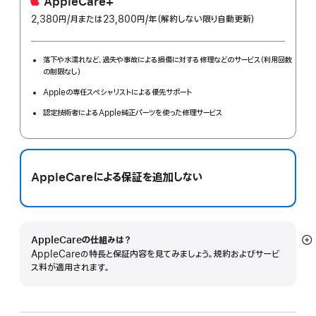
AppleCare+
2,380円
/月
per
または23,800円
/年
年
（解約しない限り自動更新）
month
額
落下や水濡れなど、過失や事故による損傷に対する修理などのサービス（利用回数
の制限なし）
Appleの専任スペシャリストによる優先サポート
認定技術者によるApple純正パーツを使った修理サービス
AppleCareによる保証を追加しない
AppleCareの仕組みは？
詳
AppleCareの特長と保証内容を見てみましょう。規約およびサービ
細
ス料が適用されます。
を
表
示