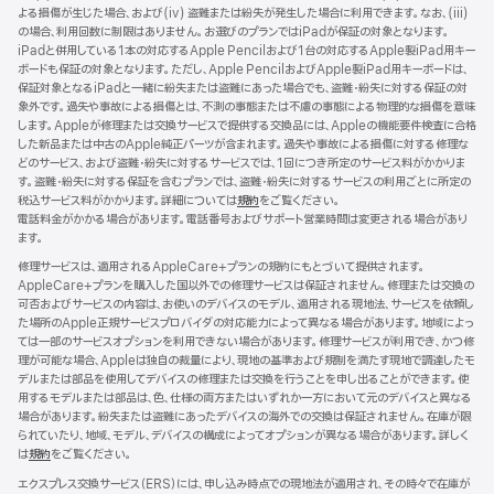
よる損傷が生じた場合、および(iv) 盗難または紛失が発生した場合に利用できます。なお、(iii)
イ
の場合、利用回数に制限はありません。お選びのプランではiPadが保証の対象となります。
ン
iPadと併用している1本の対応するApple Pencilおよび1台の対応するApple製iPad用キー
ド
ボードも保証の対象となります。ただし、Apple PencilおよびApple製iPad用キーボードは、
ウ
保証対象となるiPadと一緒に紛失または盗難にあった場合でも、盗難・紛失に対する保証の対
で
象外です。過失や事故による損傷とは、不測の事態または不慮の事態による物理的な損傷を意味
開
します。Appleが修理または交換サービスで提供する交換品には、Appleの機能要件検査に合格
き
した新品または中古のApple純正パーツが含まれます。過失や事故による損傷に対する修理な
ま
どのサービス、および盗難・紛失に対するサービスでは、1回につき所定のサービス料がかかりま
す）
す。盗難・紛失に対する保証を含むプランでは、盗難・紛失に対するサービスの利用ごとに所定の
税込サービス料がかかります。詳細については
規約
（新
をご覧ください。
電話料金がかかる場合があります。電話番号およびサポート営業時間は変更される場合があり
規
ます。
ウ
イ
修理サービスは、適用されるAppleCare+プランの規約にもとづいて提供されます。
ン
AppleCare+プランを購入した国以外での修理サービスは保証されません。修理または交換の
ド
可否およびサービスの内容は、お使いのデバイスのモデル、適用される現地法、サービスを依頼し
ウ
た場所のApple正規サービスプロバイダの対応能力によって異なる場合があります。地域によっ
で
ては一部のサービスオプションを利用できない場合があります。修理サービスが利用でき、かつ修
開
理が可能な場合、Appleは独自の裁量により、現地の基準および規制を満たす現地で調達したモ
き
デルまたは部品を使用してデバイスの修理または交換を行うことを申し出ることができます。使
ま
用するモデルまたは部品は、色、仕様の両方またはいずれか一方において元のデバイスと異なる
す）
場合があります。紛失または盗難にあったデバイスの海外での交換は保証されません。在庫が限
られていたり、地域、モデル、デバイスの構成によってオプションが異なる場合があります。詳しく
は
規約
（新
をご覧ください。
規
エクスプレス交換サービス（ERS）には、申し込み時点での現地法が適用され、その時々で在庫が
ウ