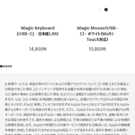
Magic Keyboard
Magic Mouse（USB-
(USB-C) - 日本語（JIS）
C）- ホワイト（Multi-
Touch対応）
14,800円
10,800円
フ
脚
§ 修理サービスは、保証対象のデバイスおよび付属アクセサリについて、(i) 材質上または製造上
注
ッ
の瑕疵が生じた場合、(ii) バッテリーが保持する容量が本来の容量の80%未満になった場合、
タ
(iii) 過失や事故による損傷が生じた場合、および(iv) 盗難または紛失が発生した場合に利用で
きます。なお、(iii) の場合、利用回数に制限はありません。お選びのプランではiPadが保証の対
ー
象となります。iPadと併用している1本の対応するApple Pencilおよび1台の対応するApple
製iPad用キーボードも保証の対象となります。ただし、Apple PencilおよびApple製iPad用
キーボードは、保証対象となるiPadと一緒に紛失または盗難にあった場合でも、盗難・紛失に対
する保証の対象外です。過失や事故による損傷とは、不測の事態または不慮の事態による物理的
な損傷を意味します。Appleが修理または交換サービスで提供する交換品には、Appleの機能要
件検査に合格した新品または中古のApple純正パーツが含まれます。過失や事故による損傷に