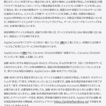
限られていたり、利用できない場合があります。過失や事故による損傷が発生した対象製品（付属
イ
アクセサリを含まない）のハードウェア製品保証を利用してエクスプレス交換サービスを申し込ん
ン
だ場合は、常にその他の損傷のサービス料が適用され、画面のみや背面ガラスのみのサービス料
ド
は適用されません。エクスプレス交換サービスでデバイスを交換した場合、交換前の製品は
ウ
Appleの所有物となります。交換品はお客様の所有物となり、交換品が保証の対象製品になりま
で
す。交換前のデバイス上のすべてのソフトウェアプログラム、データ、パスワードをバックアップする
開
のは、お客様の責任となります。
き
ま
保証期間はデバイスの発送日、店舗での受け取り日、デバイスがお手元にある場合は購入日に始
す）
まり、保証はいつでも解約できます。
AppleCareのすべてのサービス料の一覧については、
規約
（新
をご覧ください。修理または交換サ
ービスをご利用ごとにサービス料が別途かかります。
規
ウ
AppleCare+の
規約
（新
では、Ceramic Shieldの背面を「背面ガラス」、Ceramic Shieldの
イ
ディスプレイを「画面」と記載しています。
規
ン
ウ
ド
盗難・紛失に対する保証はApple Watch、iPhone、iPadが対象です。1回につき所定のサービ
イ
ウ
ス料がかかります。プランの有効期間中は、保証の利用回数制限が12か月ごとにリセットされま
ン
で
す。受けられる保証の回数は、AppleCare+ 盗難・紛失プランでは2回。
ド
開
ウ
盗難・紛失に対する保証を受けるには、デバイスの盗難または紛失が発生した時点で、そのデバイ
き
で
ス上の「設定」で「探す」が有効になっていることが必要です。盗難・紛失保証申請手続きが完了す
ま
開
るまで、「探す」が有効のままであり、デバイスが本人のApple Accountと関連付けられている
す）
き
必要があります。位置情報を共有しても、盗難・紛失に対する保証を受けるために必要な「探す」
ま
機能は有効になりません。盗難・紛失保証申請手続きの際、新しいデバイスの支給を受ける前に、
す）
紛失したデバイスのデータ消去、無効化、所有権の譲渡を求められます。Appleに対する盗難・紛
失保証申請手続きの開始後、AIGのウェブサイト（
https://aigtheftandloss.jp/
）で申請を完
了するよう求められます。