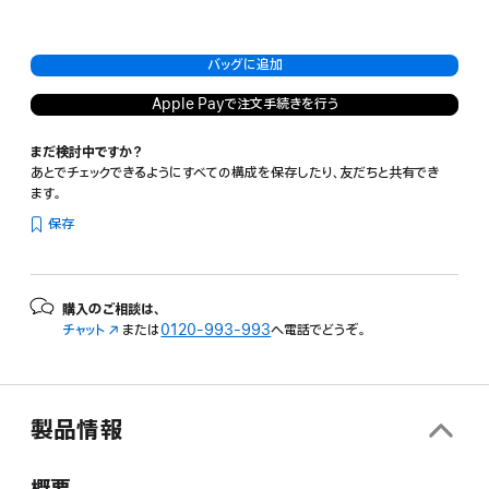
バッグに追加
Apple Payで注文手続きを行う
まだ検討中ですか？
あとでチェックできるようにすべての構成を保存したり、友だちと共有でき
ます。
保存
購入のご相談は、
チャット
（新
または
0120-993-993
へ電話でどうぞ。
規
ウ
イ
ン
製品情報
ド
ウ
で