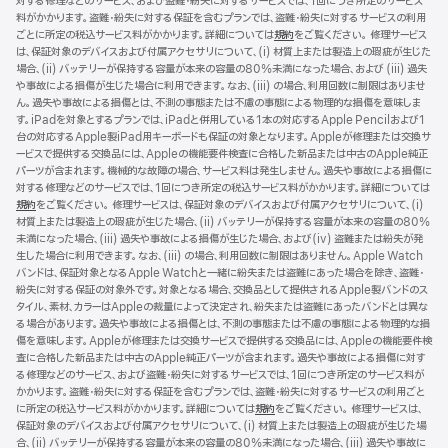
対する修理などのサービス、および盗難・紛失に対するサービスでは、1回につき所定のサービス
料がかかります。盗難・紛失に対する保証を含むプランでは、盗難・紛失に対するサービスの利用
ごとに所定の税込サービス料がかかります。詳細については
規約
（新
をご覧ください。 修理サービス
は、保証対象のデバイスおよび付属アクセサリについて、(i) 材質上または製造上の瑕疵が生じた
規
場合、(ii) バッテリーが保持する容量が本来の容量の80%未満になった場合、および (iii) 過失
ウ
や事故による損傷が生じた場合に利用できます。なお、(iii) の場合、利用回数に制限はありませ
イ
ん。過失や事故による損傷とは、不測の事態または不慮の事態による物理的な損傷を意味しま
ン
す。iPadを対象とするプランでは、iPadと併用している1本の対応するApple Pencilおよび1
ド
台の対応するApple製iPad用キーボードも保証の対象となります。Appleが修理または交換サ
ウ
ービスで提供する交換品には、Appleの機能要件検査に合格した新品または中古のApple純正
で
パーツが含まれます。機械的な故障の場合、サービス料は発生しません。過失や事故による損傷に
開
対する修理などのサービスでは、1回につき所定の税込サービス料がかかります。詳細については
き
規約
（新
をご覧ください。 修理サービスは、保証対象のデバイスおよび付属アクセサリについて、(i)
ま
材質上または製造上の瑕疵が生じた場合、(ii) バッテリーが保持する容量が本来の容量の80%
規
す）
未満になった場合、(iii) 過失や事故による損傷が生じた場合、および(iv) 盗難または紛失が発
ウ
生した場合に利用できます。なお、(iii) の場合、利用回数に制限はありません。Apple Watch
イ
バンドは、保証対象となるApple Watchと一緒に紛失または盗難にあった場合を除き、盗難・
ン
紛失に対する保証の対象外です。対象となる場合、交換品として提供されるApple製バンドのス
ド
タイル、素材、カラーはAppleの裁量によって決定され、紛失または盗難にあったバンドとは異な
ウ
る場合があります。過失や事故による損傷とは、不測の事態または不慮の事態による物理的な損
で
傷を意味します。Appleが修理または交換サービスで提供する交換品には、Appleの機能要件検
開
査に合格した新品または中古のApple純正パーツが含まれます。過失や事故による損傷に対す
き
る修理などのサービス、および盗難・紛失に対するサービスでは、1回につき所定のサービス料が
ま
かかります。盗難・紛失に対する保証を含むプランでは、盗難・紛失に対するサービスの利用ごと
す）
に所定の税込サービス料がかかります。詳細については
規約
（新
をご覧ください。 修理サービスは、
保証対象のデバイスおよび付属アクセサリについて、(i) 材質上または製造上の瑕疵が生じた場
規
合、(ii) バッテリーが保持する容量が本来の容量の80%未満になった場合、(iii) 過失や事故に
ウ