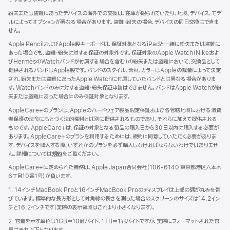
紛失または盗難にあったデバイスの海外での交換は、在庫が限られていたり、地域、デバイス、モデ
ルによってオプションが異なる場合があります。盗難・紛失の場合、デバイスの同日交換はできま
せん。
Apple PencilおよびApple製キーボードは、保証対象となるiPadと一緒に紛失または盗難に
あった場合でも、盗難・紛失に対する保証の対象外です。保証対象のApple Watch（Nikeおよ
びHermèsのWatchバンドが付属する場合を含む）の紛失または盗難において、交換品として
提供されるバンドはApple製です。バンドのスタイル、素材、カラーはAppleの裁量によって決定
され、紛失または盗難にあったApple Watchに付属していたバンドとは異なる場合がありま
す。Watchバンドのみに対する盗難・紛失保証申請はできません。バンドはApple Watchが紛
失または盗難にあった場合にのみ保証対象となります。
AppleCare+のプランは、Appleのハードウェア製品限定保証および各管轄地域における消費
者保護の法令にもとづく法的権利とは別に提供されるものであり、それらに加えて提供される
ものです。AppleCare+は、保証の対象となる製品の購入日から30日以内に購入する必要が
あります。AppleCare+のプランを利用するためには、規約に同意していただく必要がありま
す。デバイスを購入する際、いずれかのプランを必ず購入しなければならないわけではありませ
ん。詳細については
規約
（新
をご覧ください。
規
AppleCare+に定められた義務は、Apple Japan合同会社（106-6140 東京都港区六本木
ウ
6丁目10番1号）が負いま す 。
イ
ン
1. 14インチMacBook Proと16インチMacBook Proのディスプレイは上部の隅が丸みを帯
ド
びています。標準的な長方形として対角線の長さを測った場合のスクリーンのサイズは14.2イン
ウ
チと16.2インチです（実際の表示領域はこれより小さくなります）。
で
2. 容量を示す単位は1GB＝10億バイト、1TB＝1兆バイトですが、実際にフォーマットされた容
開
量はそれ以下となります。