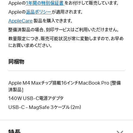
Appleの
1年間の特別保証書
こ
をお付けして販売しています。
の
Appleの
返品ポリシー
こ
が適用されます。
操
の
AppleCare
こ
製品を購入できます。
作
操
の
整備済製品の場合、刻印サービスはご利用いただけません。
に
作
操
よ
数量限定につき、販売可能状況が常に変動しますので、お早め
に
作
り
にお買い求めください。
よ
に
新
り
よ
し
新
同梱物
り
い
し
新
ウ
い
し
イ
ウ
い
Apple M4 Maxチップ搭載16インチMacBook Pro [整備
ン
イ
ウ
済製品]
ド
ン
イ
140W USB-C電源アダプタ
ウ
ド
ン
が
USB-C - MagSafe 3ケーブル（2m）
ウ
ド
開
が
ウ
き
開
が
ま
き
開
特長