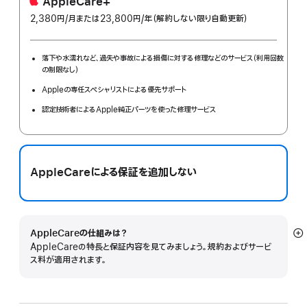
AppleCare+
2,380円
/月
per
または23,800円
/年
年
（解約しない限り自動更新）
month
額
落下や水濡れなど、過失や事故による損傷に対する修理などのサービス（利用回数
の制限なし）
Appleの専任スペシャリストによる優先サポート
認定技術者によるApple純正パーツを使った修理サービス
AppleCareによる保証を追加しない
AppleCareの仕組みは？
詳
AppleCareの特長と保証内容を見てみましょう。規約およびサービ
細
ス料が適用されます。
を
表
示