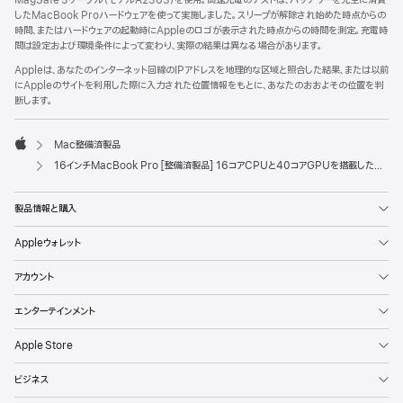
MagSafe 3ケーブル（モデルA2363）を使用。高速充電のテストは、バッテリーを完全に消費
したMacBook Proハードウェアを使って実施しました。スリープが解除され始めた時点からの
時間、またはハードウェアの起動時にAppleのロゴが表示された時点からの時間を測定。充電時
間は設定および環境条件によって変わり、実際の結果は異なる場合があります。
Appleは、あなたのインターネット回線のIPアドレスを地理的な区域と照合した結果、または以前
にAppleのサイトを利用した際に入力された位置情報をもとに、あなたのおおよその位置を判
断します。
Mac整備済製品
Apple
16インチMacBook Pro [整備済製品] 16コアCPUと40コアGPUを搭載したApple M4 Maxチップ - スペースブラック
製品情報と購入
Appleウォレット
アカウント
エンターテインメント
Apple Store
ビジネス