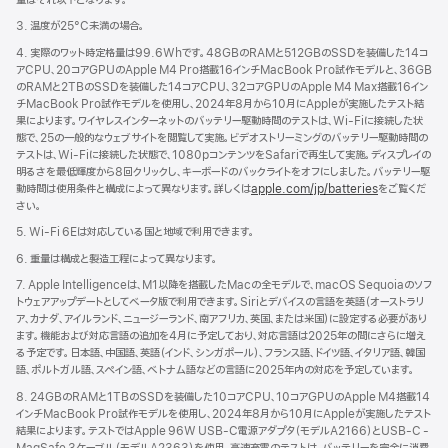
き
ま
3. 温度が25°C未満の場合。
す）
4. 実際のワット時定格量は99.6Whです。48GBのRAMと512GBのSSDを装備した14コ
アCPU、20コアGPUのApple M4 Pro搭載16インチMacBook Pro試作モデルと、36GB
のRAMと2TBのSSDを装備した14コアCPU、32コアGPUのApple M4 Max搭載16イン
チMacBook Pro試作モデルを使用し、2024年8月から10月にAppleが実施したテスト結
果によります。ワイヤレスインターネットのバッテリー駆動時間のテストは、Wi-Fiに接続した状
態で、25の一般的なウェブサイトを閲覧して実施。ビデオストリーミングのバッテリー駆動時間の
テストは、Wi-Fiに接続した状態で、1080pコンテンツをSafariで再生して実施。ディスプレイの
明るさを最低輝度から8回クリックし、キーボードのバックライトをオフにしました。バッテリー駆
動時間は使用条件と構成によって異なります。詳しくは
apple.com/jp/batteries
をご覧くだ
さい。
5. Wi-Fi 6Eは対応している国と地域で利用できます。
6. 重量は構成と製造工程によって異なります。
7. Apple Intelligenceは、M1以降を搭載したMacの全モデルで、macOS Sequoiaのソフ
トウェアアップデートとしてベータ版で利用できます。Siriとデバイスの言語を英語（オーストラリ
ア、カナダ、アイルランド、ニュージーランド、南アフリカ、英国、または米国）に設定する必要があり
ます。機能および対応言語の追加を4月に予定しており、対応言語は2025年の間にさらに増え
る予定です。日本語、中国語、英語（インド、シンガポール）、フランス語、ドイツ語、イタリア語、韓国
語、ポルトガル語、スペイン語、ベトナム語などの言語に2025年内の対応を予定しています。
8. 24GBのRAMと1TBのSSDを装備した10コアCPU、10コアGPUのApple M4搭載14
インチMacBook Pro試作モデルを使用し、2024年8月から10月にAppleが実施したテスト
結果によります。テストではApple 96W USB-C電源アダプタ（モデルA2166）とUSB-C -