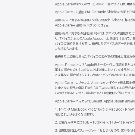
で
AppleCareのすべてのサービス料の一覧については、
規約
（
開
き
AppleCare+の
規約
（新
では、Ceramic Shieldの背面を「
ま
規
イ
盗難・紛失に対する保証はApple Watch、iPhone
す）
ウ
AppleCare+ 盗難・紛失プランでは2回。
イ
ド
ン
盗難・紛失に対する保証を受けるには、デバイスの盗難または
ド
り、デバイスが本人のApple Accountと関連付けら
ウ
バイスの支給を受ける前に、紛失したデバイスのデータ消去、無
で
よう求められます。
開
紛失または盗難にあったデバイスの海外での交換は、在庫が限
き
す
ま
Apple PencilおよびApple製キーボードは、保証対象
す）
属する場合を含む）の紛失または盗難において、交換品として提供
とは異なる場合があります。Watchバンドのみに対する盗難
AppleCare+のプランは、Appleのハードウェア製
対象となる製品の購入日から30日以内に購入する必要があり
いわけではありません。詳細については
規約
（新
をご覧ください
規
AppleCare+に定められた義務は、Apple Japan合同会
ウ
イ
1. 14インチMacBook Proと16インチMacBoo
ン
域はこれより小さくなります）。
ド
2. 容量を示す単位は1GB＝10億バイト、1TB＝1兆バイ
ウ
で
3. 速度は論理上のスループットにもとづくもので、変わる場合が
開