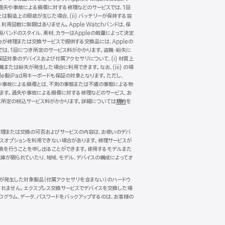
。過失や事故による損傷に対する修理などのサービスでは、1回
たは製造上の瑕疵が生じた場合、(ii) バッテリーが保持する容
、利用回数に制限はありません。Apple Watchバンドは、保
製バンドのスタイル、素材、カラーはAppleの裁量によって決定
が修理または交換サービスで提供する交換品には、Appleの
では、1回につき所定のサービス料がかかります。盗難・紛失に
保証対象のデバイスおよび付属アクセサリについて、(i) 材質上
難または紛失が発生した場合に利用できます。なお、(iii) の場
le製iPad用キーボードも保証の対象となります。ただし、
。過失や事故による損傷とは、不測の事態または不慮の事態による物
れます。過失や事故による損傷に対する修理などのサービス、お
に所定の税込サービス料がかかります。詳細については
規約
（新
を
規
ウ
イ
。修理または交換の可否およびサービスの内容は、お使いのデバ
ン
ビスオプションを利用できない場合があります。修理サービスが
ド
換を行うことを申し出ることができます。使用するモデルまた
ウ
庫が限られていたり、地域、モデル、デバイスの構成によってオ
で
開
き
傷が発生した対象製品（付属アクセサリを含まない）のハードウ
ま
れません。エクスプレス交換サービスでデバイスを交換した場
す）
ログラム、データ、パスワードをバックアップするのは、お客様の