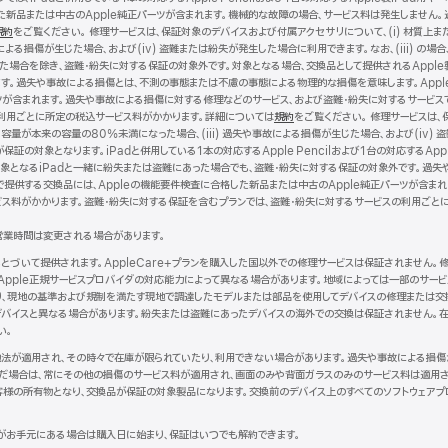
した新品または中古のApple純正パーツが含まれます。機械的な故障の場合、サービス料は発生しません
イ
規約
（新
をご覧ください。 修理サービスは、保証対象のデバイスおよび付属アクセサリについて、(i) 材質上ま
ン
による損傷が生じた場合、および(iv) 盗難または紛失が発生した場合に利用できます。なお、(iii) の場合
規
ド
った場合を除き、盗難・紛失に対する保証の対象外です。対象となる場合、交換品として提供されるApple
ウ
ウ
す。過失や事故による損傷とは、不測の事態または不慮の事態による物理的な損傷を意味します。Apple
イ
で
ツが含まれます。過失や事故による損傷に対する修理などのサービス、および盗難・紛失に対するサービス
ン
開
利用ごとに所定の税込サービス料がかかります。詳細については
ド
き
規約
（新
をご覧ください。 修理サービスは、
容量が本来の容量の80%未満になった場合、(iii) 過失や事故による損傷が生じた場合、および(iv) 盗
ウ
ま
規
証の対象となります。iPadと併用している1本の対応するApple Pencilおよび1台の対応するApp
で
す）
ウ
ドは、保証対象となるiPadと一緒に紛失または盗難にあった場合でも、盗難・紛失に対する保証の対象外です
開
イ
で提供する交換品には、Appleの機能要件検査に合格した新品または中古のApple純正パーツが含ま
き
ン
ビス料がかかります。盗難・紛失に対する保証を含むプランでは、盗難・紛失に対するサービスの利用ごと
ま
ド
す）
ウ
営業時間は変更される場合があります。
で
開
にもとづいて提供されます。AppleCare+プランを購入した国以外での修理サービスは保証されません
き
Apple正規サービスプロバイダの対応能力によって異なる場合があります。地域によっては一部のサー
ま
より、現地の基準および規制を満たす現地で調達したモデルまたは部品を使用してデバイスの修理または交
す）
バイスと異なる場合があります。紛失または盗難にあったデバイスの海外での交換は保証されません。在
い。
現地法が適用され、その時々で在庫が限られていたり、利用できない場合があります。過失や事故による損
だ場合は、常にその他の損傷のサービス料が適用され、画面のみや背面ガラスのみのサービス料は適用さ
客様の所有物となり、交換品が保証の対象製品になります。交換前のデバイス上のすべてのソフトウェアプ
がお手元にある場合は購入日に始まり、保証はいつでも解約できます。