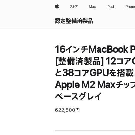
Apple
ストア
Mac
iPad
iPhon
認定整備済製品
すべて表示
16インチMacBook P
[整備済製品] 12コア
と38コアGPUを搭
Apple M2 Maxチップ
ペースグレイ
622,800円