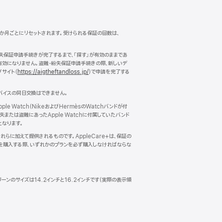
12か月ごとにリセットされます。受けられる保証の回数は、
失保証申請手続きが完了するまで、「探す」が有効のままであ
は有効になりません。盗難・紛失保証申請手続きの際、新しいデ
サイト（
https://aigtheftandloss.jp/
）で申請を完了する
バイスの同日交換はできません。
e Watch（NikeおよびHermèsのWatchバンドが付
または盗難にあったApple Watchに付属していたバンド
となります。
らに加えて提供されるものです。AppleCare+は、保証の
スを購入する際、いずれかのプランを必ず購入しなければならな
リーンのサイズは14.2インチと16.2インチです（実際の表示領