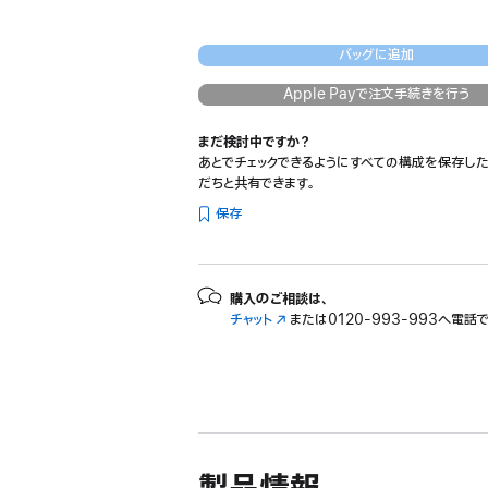
バッグに追加
Apple Payで注文手続きを行う
まだ検討中ですか？
あとでチェックできるようにすべての構成を保存した
だちと共有できます。
保存
購入のご相談は、
チャット
（新
または
0120-993-993へ電話
規
ウ
イ
ン
ド
ウ
で
開