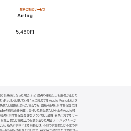
無料の刻印サービス
AirTag
5,480円
0%未満になった場合、(iii) 過失や事故による損傷が生じた
Padと併用している1本の対応するApple Pencilおよび
一緒に紛失または盗難にあった場合でも、盗難・紛失に対する保証の対
pleの機能要件検査に合格した新品または中古のApple純
・紛失に対する保証を含むプランでは、盗難・紛失に対するサー
 材質上または製造上の瑕疵が生じた場合、(ii) バッテリーが
ありません。過失や事故による損傷とは、不測の事態または不慮の事
キーボードも保証の対象となります。Appleが修理または交換サー