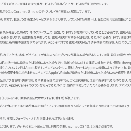
新
をご覧ください。修理または交換サービスをご利用ごとにサービス料が別途かかります。
規
背面ガラス」、Ceramic Shieldのディスプレイを「画面」と記載しています。
ウ
、iPadが対象です。1回につき所定のサービス料がかかります。プランの有効期間中は、保証の利用回数制限が
ン
紛失が発生した時点で、そのデバイス上の「設定」で「探す」が有効になっていることが必要です。盗難・紛
ウ
れている必要があります。位置情報を共有しても、盗難・紛失に対する保証を受けるために必要な「探す」機能
で
効化、所有権の譲渡を求められます。Appleに対する盗難・紛失保証申請手続きの開始後、AIGのウェブ
開
き
ま
られていたり、地域、デバイス、モデルによってオプションが異なる場合があります。盗難・紛失の場合、デ
）
となるiPadと一緒に紛失または盗難にあった場合でも、盗難・紛失に対する保証の対象外です。保証対象のAppl
されるバンドはApple製です。バンドのスタイル、素材、カラーはAppleの裁量によって決定され、紛失
・紛失保証申請はできません。バンドはApple Watchが紛失または盗難にあった場合にのみ保証対象
品限定保証および各管轄地域における消費者保護の法令にもとづく法的権利とは別に提供されるものであり、それ
ます。AppleCare+のプランを利用するためには、規約に同意していただく必要があります。デバイ
。
社（106-6140 東京都港区六本木6丁目10番1号）が負いま す 。
k Proのディスプレイは上部の隅が丸みを帯びています。標準的な長方形として対角線の長さを測った場合のスク
トですが、実際にフォーマットされた容量はそれ以下となります。
あります。Wi-Fi 6Eは中国本土では利用できません。macOS 13.2以降が必要です。