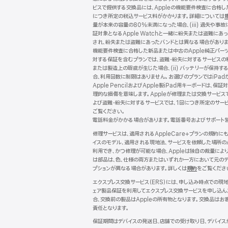
ビスで提供する交換品には、Appleの機能要件検査に合格
につき所定の税込サービス料がかかります。詳細については
量が本来の容量の80%未満になった場合、(iii) 過失や事故
証対象となるApple Watchと一緒に紛失または盗難にあ
され、紛失または盗難にあったバンドとは異なる場合がありま
機能要件検査に合格した新品または中古のApple純正パー
対する保証を含むプランでは、盗難・紛失に対するサービスの
または製造上の瑕疵が生じた場合、(ii) バッテリーが保持する
合、利用回数に制限はありません。お選びのプランではiPadが保
Apple PencilおよびApple製iPad用キーボー
理的な損傷を意味します。Appleが修理または交換サービス
よび盗難・紛失に対するサービスでは、1回につき所定のサー
ご覧ください。
電話料金がかかる場合があります。電話番号およびサポート
修理サービスは、適用されるAppleCare+プランの規約
イスのモデル、適用される現地法、サービスを依頼した場所の
利用でき、かつ修理が可能な場合、Appleは独自の裁量に
は部品は、色、仕様の両方またはいずれか一方において元のデ
プションが異なる場合があります。詳しくは
規約
（新
をご覧くださ
規
エクスプレス交換サービス（ERS）には、申し込み時点での
ウ
ェア製品保証を利用してエクスプレス交換サービスを申し込ん
イ
合、交換前の製品はAppleの所有物となります。交換品はお
ン
責任となります。
ド
ウ
保証期間はデバイスの発送日、店舗での受け取り日、デバイス