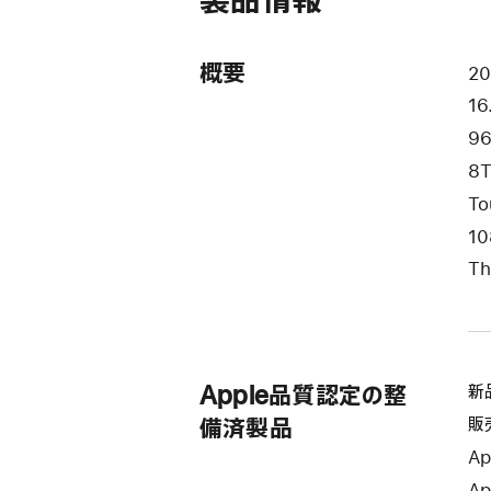
製品情報
き
ま
す）
概要
2
16
9
8T
To
10
Th
Apple品質認定の整
新
販
備済製品
Ap
Ap