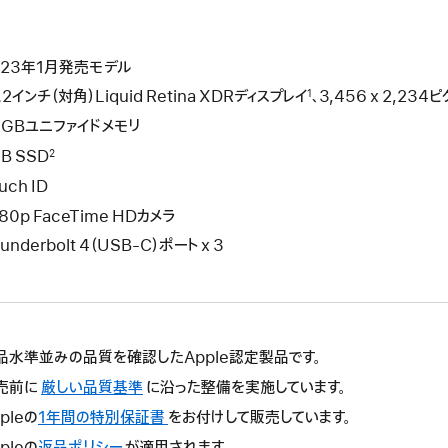
023年1月発売モデル
.2インチ（対角）Liquid Retina XDRディスプレイ
、3,456 x 2,23
1
6GBユニファイドメモリ
B SSD
2
uch ID
80p FaceTime HDカメラ
underbolt 4（USB-C）ポート x 3
品水準並みの品質を確認したApple認定製品です。
売前に
厳しい品質基準
に沿った整備を実施しています。
pleの
1年間の特別保証書
こ
をお付けして販売しています。
の
pleの
返品ポリシー
こ
が適用されます。