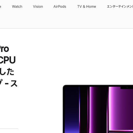
e
Watch
Vision
AirPods
TV & Home
エンターテインメン
ro
CPU
載した
 - ス