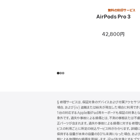
無料の刻印サービス
AirPods Pro 3
42,800円
フ
脚
§ 修理サービスは、保証対象のデバイスおよび付属アクセサリに
注
ッ
場合、および(iv) 盗難または紛失が発生した場合に利用できます
タ
1台の対応するApple製iPad用キーボードも保証の対象とな
象外です。過失や事故による損傷とは、不測の事態または不慮の
ー
正パーツが含まれます。過失や事故による損傷に対する修理な
ビスの利用ごとに所定の税込サービス料がかかります。詳細
保持する容量が本来の容量の80%未満になった場合、および (
態による物理的な損傷を意味します。iPadを対象とするプランで