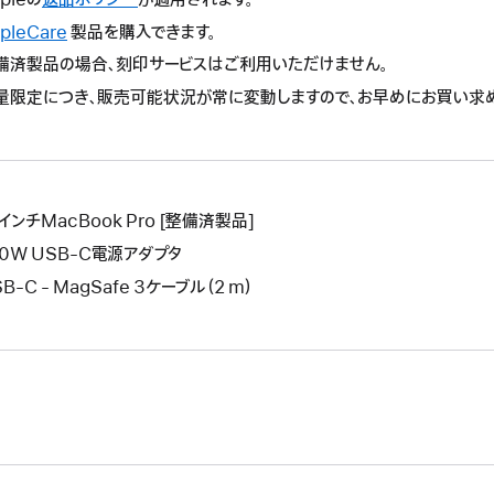
操
の
pleCare
こ
製品を購入できます。
作
操
の
備済製品の場合、刻印サービスはご利用いただけません。
に
作
操
よ
量限定につき、販売可能状況が常に変動しますので、お早めにお買い求
に
作
り
よ
に
新
り
よ
し
新
り
い
し
新
ウ
インチMacBook Pro [整備済製品]
い
し
イ
ウ
40W USB-C電源アダプタ
い
ン
イ
ウ
B-C - MagSafe 3ケーブル（2 m）
ド
ン
イ
ウ
ド
ン
が
ウ
ド
開
が
ウ
き
開
が
ま
き
開
す。
ま
き
す。
ま