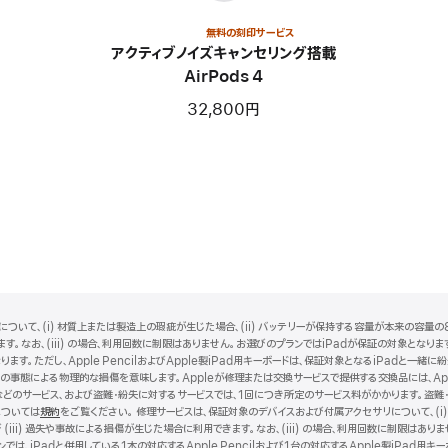
無料の刻印サービス
アクティブノイズキャンセリング搭載
AirPods 4
32,800円
ついて、(i) 材質上または製造上の瑕疵が生じた場合、(ii) バッテリーが保持する容量が本来の容量の8
。なお、(iii) の場合、利用回数に制限はありません。お選びのプランではiPadが保証の対象となります。i
ります。ただし、Apple PencilおよびApple製iPad用キーボードは、保証対象となるiPadと
事態による物理的な損傷を意味します。Appleが修理または交換サービスで提供する交換品には、Ap
どのサービス、および盗難・紛失に対するサービスでは、1回につき所定のサービス料がかかります。盗難
については
規約
（新
をご覧ください。 修理サービスは、保証対象のデバイスおよび付属アクセサリについて、(i)
iii) 過失や事故による損傷が生じた場合に利用できます。なお、(iii) の場合、利用回数に制限は
規
は、iPadと併用している1本の対応するApple Pencilおよび1台の対応するApple製iPad用
ウ