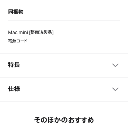
新
り
よ
し
新
同梱物
り
い
し
新
ウ
い
し
イ
ウ
い
Mac mini [整備済製品]
ン
イ
ウ
電源コード
ド
ン
イ
ウ
ド
ン
が
ウ
ド
開
が
特長
ウ
き
開
が
ま
き
開
す。
ま
き
仕様
す。
ま
す。
そのほかのおすすめ