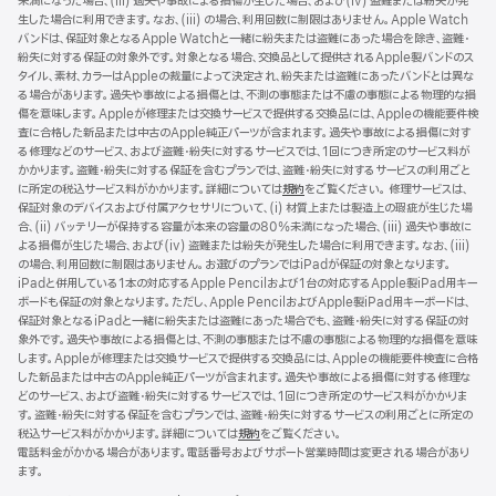
未満になった場合、(iii) 過失や事故による損傷が生じた場合、および(iv) 盗難または紛失が発
ウ
生した場合に利用できます。なお、(iii) の場合、利用回数に制限はありません。Apple Watch
イ
バンドは、保証対象となるApple Watchと一緒に紛失または盗難にあった場合を除き、盗難・
ン
紛失に対する保証の対象外です。対象となる場合、交換品として提供されるApple製バンドのス
ド
タイル、素材、カラーはAppleの裁量によって決定され、紛失または盗難にあったバンドとは異な
ウ
る場合があります。過失や事故による損傷とは、不測の事態または不慮の事態による物理的な損
で
傷を意味します。Appleが修理または交換サービスで提供する交換品には、Appleの機能要件検
開
査に合格した新品または中古のApple純正パーツが含まれます。過失や事故による損傷に対す
き
る修理などのサービス、および盗難・紛失に対するサービスでは、1回につき所定のサービス料が
ま
かかります。盗難・紛失に対する保証を含むプランでは、盗難・紛失に対するサービスの利用ごと
す）
に所定の税込サービス料がかかります。詳細については
規約
（新
をご覧ください。 修理サービスは、
保証対象のデバイスおよび付属アクセサリについて、(i) 材質上または製造上の瑕疵が生じた場
規
合、(ii) バッテリーが保持する容量が本来の容量の80%未満になった場合、(iii) 過失や事故に
ウ
よる損傷が生じた場合、および(iv) 盗難または紛失が発生した場合に利用できます。なお、(iii)
イ
の場合、利用回数に制限はありません。お選びのプランではiPadが保証の対象となります。
ン
iPadと併用している1本の対応するApple Pencilおよび1台の対応するApple製iPad用キー
ド
ボードも保証の対象となります。ただし、Apple PencilおよびApple製iPad用キーボードは、
ウ
保証対象となるiPadと一緒に紛失または盗難にあった場合でも、盗難・紛失に対する保証の対
で
象外です。過失や事故による損傷とは、不測の事態または不慮の事態による物理的な損傷を意味
開
します。Appleが修理または交換サービスで提供する交換品には、Appleの機能要件検査に合格
き
した新品または中古のApple純正パーツが含まれます。過失や事故による損傷に対する修理な
ま
どのサービス、および盗難・紛失に対するサービスでは、1回につき所定のサービス料がかかりま
す）
す。盗難・紛失に対する保証を含むプランでは、盗難・紛失に対するサービスの利用ごとに所定の
税込サービス料がかかります。詳細については
規約
（新
をご覧ください。
電話料金がかかる場合があります。電話番号およびサポート営業時間は変更される場合があり
規
ます。
ウ
イ