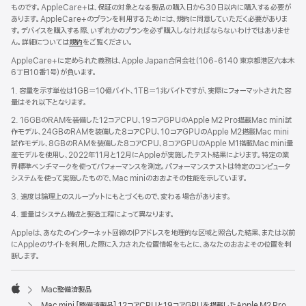
ものです。AppleCare+は、保証の対象となる製品の購入日から30日以内に購入する必要が
あります。AppleCare+のプランを利用するためには、規約に同意していただく必要がありま
す。デバイスを購入する際、いずれかのプランを必ず購入しなければならないわけではありませ
ん。詳細については
規約
（新
をご覧ください。
規
AppleCare+に定められた義務は、Apple Japan合同会社（106-6140 東京都港区六本木
ウ
6丁目10番1号）が負いま す 。
イ
ン
1. 容量を示す単位は1GB＝10億バイト、1TB＝1兆バイトですが、実際にフォーマットされた容
ド
量はそれ以下となります。
ウ
2. 16GBのRAMを装備した12コアCPU、19コアGPUのApple M2 Pro搭載Mac mini試
で
作モデル、24GBのRAMを装備した8コアCPU、10コアGPUのApple M2搭載Mac mini
開
試作モデル、8GBのRAMを装備した8コアCPU、8コアGPUのApple M1搭載Mac mini量
き
産モデルを使用し、2022年11月と12月にAppleが実施したテスト結果によります。特定の業
ま
界標準ベンチマークを使ってパフォーマンスを測定。パフォーマンステストは特定のコンピュータ
す）
システムを使って実施したもので、Mac miniのおおよその性能を示しています。
3. 速度は論理上のスループットにもとづくもので、変わる場合があります。
4. 重量はシステム構成と製造工程によって異なります。
Appleは、あなたのインターネット回線のIPアドレスを地理的な区域と照合した結果、または以前
にAppleのサイトを利用した際に入力された位置情報をもとに、あなたのおおよその位置を判
断します。
Mac整備済製品
Apple
Mac mini [整備済製品] 12コアCPUと19コアGPUを搭載したApple M2 Proチップ、10GB Ethernet