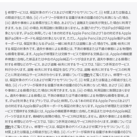
フ
脚
§ 修理サービスは、保証対象のデバイスおよび付属アクセサリについて、(i) 材質上または製造上
注
ッ
の瑕疵が生じた場合、(ii) バッテリーが保持する容量が本来の容量の80%未満になった場合、
タ
(iii) 過失や事故による損傷が生じた場合、および(iv) 盗難または紛失が発生した場合に利用で
きます。なお、(iii) の場合、利用回数に制限はありません。お選びのプランではiPadが保証の対
ー
象となります。iPadと併用している1本の対応するApple Pencilおよび1台の対応するApple
製iPad用キーボードも保証の対象となります。ただし、Apple PencilおよびApple製iPad用
キーボードは、保証対象となるiPadと一緒に紛失または盗難にあった場合でも、盗難・紛失に対
する保証の対象外です。過失や事故による損傷とは、不測の事態または不慮の事態による物理的
な損傷を意味します。Appleが修理または交換サービスで提供する交換品には、Appleの機能要
件検査に合格した新品または中古のApple純正パーツが含まれます。過失や事故による損傷に
対する修理などのサービス、および盗難・紛失に対するサービスでは、1回につき所定のサービス
料がかかります。盗難・紛失に対する保証を含むプランでは、盗難・紛失に対するサービスの利用
ごとに所定の税込サービス料がかかります。詳細については
規約
（新
をご覧ください。 修理サービス
は、保証対象のデバイスおよび付属アクセサリについて、(i) 材質上または製造上の瑕疵が生じた
規
場合、(ii) バッテリーが保持する容量が本来の容量の80%未満になった場合、および (iii) 過失
ウ
や事故による損傷が生じた場合に利用できます。なお、(iii) の場合、利用回数に制限はありませ
イ
ん。過失や事故による損傷とは、不測の事態または不慮の事態による物理的な損傷を意味しま
ン
す。iPadを対象とするプランでは、iPadと併用している1本の対応するApple Pencilおよび1
ド
台の対応するApple製iPad用キーボードも保証の対象となります。Appleが修理または交換サ
ウ
ービスで提供する交換品には、Appleの機能要件検査に合格した新品または中古のApple純正
で
パーツが含まれます。機械的な故障の場合、サービス料は発生しません。過失や事故による損傷に
開
対する修理などのサービスでは、1回につき所定の税込サービス料がかかります。詳細については
き
規約
（新
をご覧ください。 修理サービスは、保証対象のデバイスおよび付属アクセサリについて、(i)
ま
材質上または製造上の瑕疵が生じた場合、(ii) バッテリーが保持する容量が本来の容量の80%
規
す）