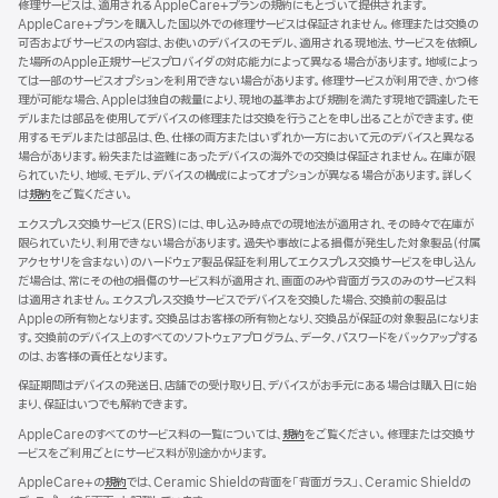
修理サービスは、適用されるAppleCare+プランの規約にもとづいて提供されます。
ン
AppleCare+プランを購入した国以外での修理サービスは保証されません。修理または交換の
ド
可否およびサービスの内容は、お使いのデバイスのモデル、適用される現地法、サービスを依頼し
ウ
た場所のApple正規サービスプロバイダの対応能力によって異なる場合があります。地域によっ
で
ては一部のサービスオプションを利用できない場合があります。修理サービスが利用でき、かつ修
開
理が可能な場合、Appleは独自の裁量により、現地の基準および規制を満たす現地で調達したモ
き
デルまたは部品を使用してデバイスの修理または交換を行うことを申し出ることができます。使
ま
用するモデルまたは部品は、色、仕様の両方またはいずれか一方において元のデバイスと異なる
す）
場合があります。紛失または盗難にあったデバイスの海外での交換は保証されません。在庫が限
られていたり、地域、モデル、デバイスの構成によってオプションが異なる場合があります。詳しく
は
規約
（新
をご覧ください。
規
エクスプレス交換サービス（ERS）には、申し込み時点での現地法が適用され、その時々で在庫が
ウ
限られていたり、利用できない場合があります。過失や事故による損傷が発生した対象製品（付属
イ
アクセサリを含まない）のハードウェア製品保証を利用してエクスプレス交換サービスを申し込ん
ン
だ場合は、常にその他の損傷のサービス料が適用され、画面のみや背面ガラスのみのサービス料
ド
は適用されません。エクスプレス交換サービスでデバイスを交換した場合、交換前の製品は
ウ
Appleの所有物となります。交換品はお客様の所有物となり、交換品が保証の対象製品になりま
で
す。交換前のデバイス上のすべてのソフトウェアプログラム、データ、パスワードをバックアップする
開
のは、お客様の責任となります。
き
ま
保証期間はデバイスの発送日、店舗での受け取り日、デバイスがお手元にある場合は購入日に始
す）
まり、保証はいつでも解約できます。
AppleCareのすべてのサービス料の一覧については、
規約
（新
をご覧ください。修理または交換サ
ービスをご利用ごとにサービス料が別途かかります。
規
ウ
AppleCare+の
規約
（新
では、Ceramic Shieldの背面を「背面ガラス」、Ceramic Shieldの
イ