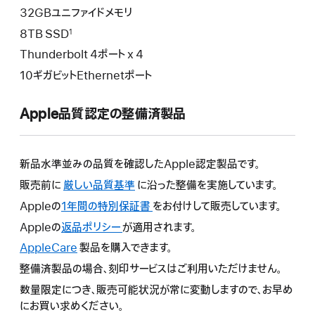
32GBユニファイドメモリ
8TB SSD
1
Thunderbolt 4ポート x 4
10ギガビットEthernetポート
Apple品質認定の整備済製品
新品水準並みの品質を確認したApple認定製品です。
販売前に
厳しい品質基準
に沿った整備を実施しています。
Appleの
1年間の特別保証書
こ
をお付けして販売しています。
の
Appleの
返品ポリシー
こ
が適用されます。
操
の
AppleCare
こ
製品を購入できます。
作
操
の
整備済製品の場合、刻印サービスはご利用いただけません。
に
作
操
よ
数量限定につき、販売可能状況が常に変動しますので、お早め
に
作
り
にお買い求めください。
よ
に