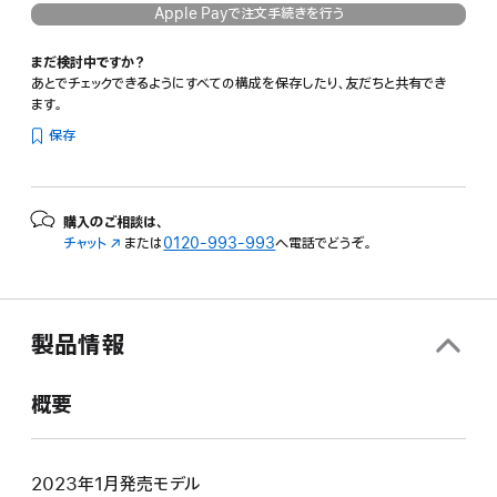
Apple Payで注文手続きを行う
まだ検討中ですか？
あとでチェックできるようにすべての構成を保存したり、友だちと共有でき
ます。
保存
購入のご相談は、
チャット
（新
または
0120-993-993
へ電話でどうぞ。
規
ウ
イ
ン
製品情報
ド
ウ
で
概要
開
き
ま
す）
2023年1月発売モデル