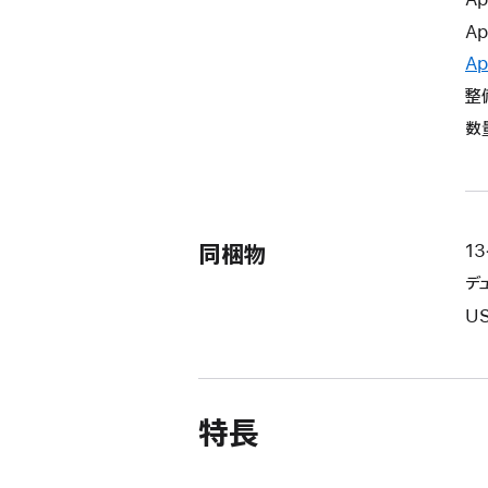
Ap
Ap
整
数
同梱物
1
デ
US
特長