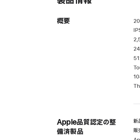
製品情報
き
ま
す）
概要
2
I
2,
2
51
To
10
Th
Apple品質認定の整
新
販
備済製品
Ap