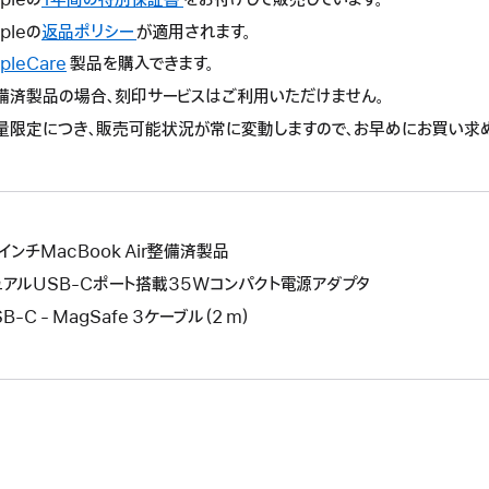
の
pleの
返品ポリシー
こ
が適用されます。
操
の
pleCare
こ
製品を購入できます。
作
操
の
備済製品の場合、刻印サービスはご利用いただけません。
に
作
操
よ
量限定につき、販売可能状況が常に変動しますので、お早めにお買い求
に
作
り
よ
に
新
り
よ
し
新
り
い
し
新
ウ
3インチMacBook Air整備済製品
い
し
イ
ウ
ュアルUSB-Cポート搭載35Wコンパクト電源アダプタ
い
ン
イ
ウ
B-C - MagSafe 3ケーブル（2 m）
ド
ン
イ
ウ
ド
ン
が
ウ
ド
開
が
ウ
き
開
が
ま
き
開
す。
ま