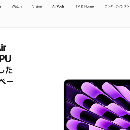
e
Watch
Vision
AirPods
TV & Home
エンターテインメン
ir
PU
した
スペー