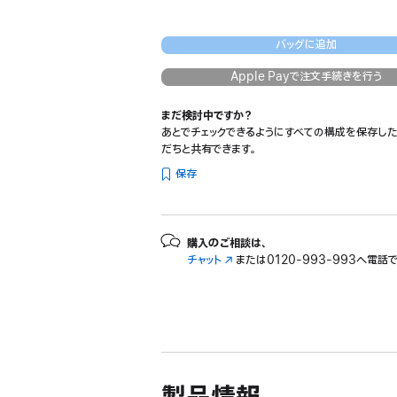
バッグに追加
Apple Payで注文手続きを行う
まだ検討中ですか？
あとでチェックできるようにすべての構成を保存した
だちと共有できます。
保存
購入のご相談は、
チャット
（新
または
0120-993-993へ電話
規
ウ
イ
ン
ド
ウ
で
開