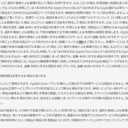
iii) 過失や事故による損傷が生じた場合に利用できます。なお、(iii) の場合、利用回数に制限は
規
は、iPadと併用している1本の対応するApple Pencilおよび1台の対応するApple製iPad用
ウ
した新品または中古のApple純正パーツが含まれます。機械的な故障の場合、サービス料は発生しません
イ
規約
（新
をご覧ください。 修理サービスは、保証対象のデバイスおよび付属アクセサリについて、(i) 材質上ま
ン
による損傷が生じた場合、および(iv) 盗難または紛失が発生した場合に利用できます。なお、(iii) の場合
規
ド
った場合を除き、盗難・紛失に対する保証の対象外です。対象となる場合、交換品として提供されるApple
ウ
ウ
す。過失や事故による損傷とは、不測の事態または不慮の事態による物理的な損傷を意味します。Apple
イ
で
ツが含まれます。過失や事故による損傷に対する修理などのサービス、および盗難・紛失に対するサービス
ン
開
利用ごとに所定の税込サービス料がかかります。詳細については
ド
き
規約
（新
をご覧ください。 修理サービスは、
容量が本来の容量の80%未満になった場合、(iii) 過失や事故による損傷が生じた場合、および(iv) 盗
ウ
ま
規
証の対象となります。iPadと併用している1本の対応するApple Pencilおよび1台の対応するApp
で
す）
ウ
ドは、保証対象となるiPadと一緒に紛失または盗難にあった場合でも、盗難・紛失に対する保証の対象外です
開
イ
で提供する交換品には、Appleの機能要件検査に合格した新品または中古のApple純正パーツが含ま
き
ン
ビス料がかかります。盗難・紛失に対する保証を含むプランでは、盗難・紛失に対するサービスの利用ごと
ま
ド
す）
ウ
営業時間は変更される場合があります。
で
開
にもとづいて提供されます。AppleCare+プランを購入した国以外での修理サービスは保証されません
き
Apple正規サービスプロバイダの対応能力によって異なる場合があります。地域によっては一部のサー
ま
より、現地の基準および規制を満たす現地で調達したモデルまたは部品を使用してデバイスの修理または交
す）
バイスと異なる場合があります。紛失または盗難にあったデバイスの海外での交換は保証されません。在
い。
現地法が適用され、その時々で在庫が限られていたり、利用できない場合があります。過失や事故による損
だ場合は、常にその他の損傷のサービス料が適用され、画面のみや背面ガラスのみのサービス料は適用さ
客様の所有物となり、交換品が保証の対象製品になります。交換前のデバイス上のすべてのソフトウェアプ