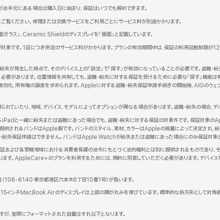
がお手元にある場合は購入日に始まり、保証はいつでも解約できます。
新
をご覧ください。修理または交換サービスをご利用ごとにサービス料が別途かかります。
規
背面ガラス」、Ceramic Shieldのディスプレイを「画面」と記載しています。
ウ
、iPadが対象です。1回につき所定のサービス料がかかります。プランの有効期間中は、保証の利用回数制限が
ン
紛失が発生した時点で、そのデバイス上の「設定」で「探す」が有効になっていることが必要です。盗難・紛
ウ
れている必要があります。位置情報を共有しても、盗難・紛失に対する保証を受けるために必要な「探す」機能
で
効化、所有権の譲渡を求められます。Appleに対する盗難・紛失保証申請手続きの開始後、AIGのウェブ
開
き
ま
られていたり、地域、デバイス、モデルによってオプションが異なる場合があります。盗難・紛失の場合、デ
）
となるiPadと一緒に紛失または盗難にあった場合でも、盗難・紛失に対する保証の対象外です。保証対象のAppl
されるバンドはApple製です。バンドのスタイル、素材、カラーはAppleの裁量によって決定され、紛失
・紛失保証申請はできません。バンドはApple Watchが紛失または盗難にあった場合にのみ保証対象
品限定保証および各管轄地域における消費者保護の法令にもとづく法的権利とは別に提供されるものであり、それ
ます。AppleCare+のプランを利用するためには、規約に同意していただく必要があります。デバイ
。
社（106-6140 東京都港区六本木6丁目10番1号）が負いま す 。
と15インチMacBook Airのディスプレイは上部の隅が丸みを帯びています。標準的な長方形として対
。
トですが、実際にフォーマットされた容量はそれ以下となります。