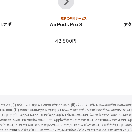
へ
無料の刻印サービス
ortアダ
AirPods Pro 3
アク
42,800円
ついて、(i) 材質上または製造上の瑕疵が生じた場合、(ii) バッテリーが保持する容量が本来の容量の8
。なお、(iii) の場合、利用回数に制限はありません。お選びのプランではiPadが保証の対象となります。i
ります。ただし、Apple PencilおよびApple製iPad用キーボードは、保証対象となるiPadと
事態による物理的な損傷を意味します。Appleが修理または交換サービスで提供する交換品には、Ap
どのサービス、および盗難・紛失に対するサービスでは、1回につき所定のサービス料がかかります。盗難
については
規約
（新
をご覧ください。 修理サービスは、保証対象のデバイスおよび付属アクセサリについて、(i)