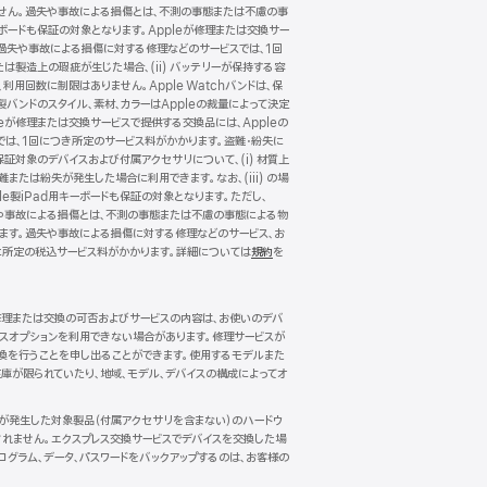
ありません。過失や事故による損傷とは、不測の事態または不慮の事
キーボードも保証の対象となります。Appleが修理または交換サー
。過失や事故による損傷に対する修理などのサービスでは、1回
たは製造上の瑕疵が生じた場合、(ii) バッテリーが保持する容
、利用回数に制限はありません。Apple Watchバンドは、保
製バンドのスタイル、素材、カラーはAppleの裁量によって決定
が修理または交換サービスで提供する交換品には、Appleの
では、1回につき所定のサービス料がかかります。盗難・紛失に
保証対象のデバイスおよび付属アクセサリについて、(i) 材質上
難または紛失が発生した場合に利用できます。なお、(iii) の場
le製iPad用キーボードも保証の対象となります。ただし、
。過失や事故による損傷とは、不測の事態または不慮の事態による物
れます。過失や事故による損傷に対する修理などのサービス、お
に所定の税込サービス料がかかります。詳細については
規約
（新
を
規
ウ
イ
。修理または交換の可否およびサービスの内容は、お使いのデバ
ン
ビスオプションを利用できない場合があります。修理サービスが
ド
換を行うことを申し出ることができます。使用するモデルまた
ウ
庫が限られていたり、地域、モデル、デバイスの構成によってオ
で
開
き
傷が発生した対象製品（付属アクセサリを含まない）のハードウ
ま
れません。エクスプレス交換サービスでデバイスを交換した場
す）
ログラム、データ、パスワードをバックアップするのは、お客様の