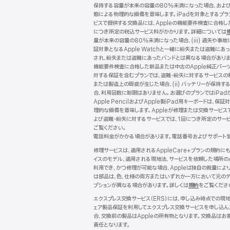
保持する容量が本来の容量の80%未満になった場合、および (
態による物理的な損傷を意味します。iPadを対象とするプランで
ビスで提供する交換品には、Appleの機能要件検査に合格
につき所定の税込サービス料がかかります。詳細については
量が本来の容量の80%未満になった場合、(iii) 過失や事故
証対象となるApple Watchと一緒に紛失または盗難にあ
され、紛失または盗難にあったバンドとは異なる場合がありま
機能要件検査に合格した新品または中古のApple純正パー
対する保証を含むプランでは、盗難・紛失に対するサービスの
または製造上の瑕疵が生じた場合、(ii) バッテリーが保持する
合、利用回数に制限はありません。お選びのプランではiPadが保
Apple PencilおよびApple製iPad用キーボー
理的な損傷を意味します。Appleが修理または交換サービス
よび盗難・紛失に対するサービスでは、1回につき所定のサー
ご覧ください。
電話料金がかかる場合があります。電話番号およびサポート
修理サービスは、適用されるAppleCare+プランの規約
イスのモデル、適用される現地法、サービスを依頼した場所の
利用でき、かつ修理が可能な場合、Appleは独自の裁量に
は部品は、色、仕様の両方またはいずれか一方において元のデ
プションが異なる場合があります。詳しくは
規約
（新
をご覧くださ
規
エクスプレス交換サービス（ERS）には、申し込み時点での
ウ
ェア製品保証を利用してエクスプレス交換サービスを申し込ん
イ
合、交換前の製品はAppleの所有物となります。交換品はお
ン
責任となります。
ド