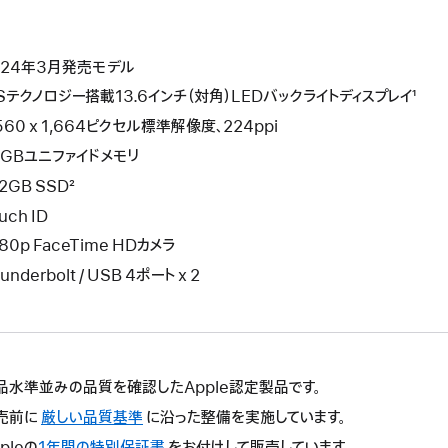
024年3月発売モデル
PSテクノロジー搭載13.6インチ（対角）LEDバックライトディスプレイ¹
560 x 1,664ピクセル標準解像度、224ppi
4GBユニファイドメモリ
2GB SSD²
uch ID
80p FaceTime HDカメラ
underbolt / USB 4ポート x 2
品水準並みの品質を確認したApple認定製品です。
売前に
厳しい品質基準
に沿った整備を実施しています。
pleの
1年間の特別保証書
こ
をお付けして販売しています。