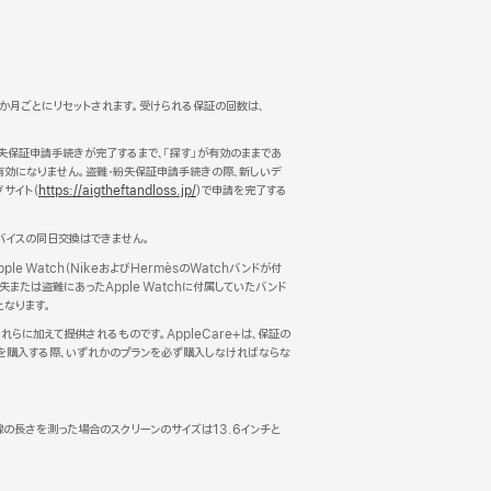
12か月ごとにリセットされます。受けられる保証の回数は、
失保証申請手続きが完了するまで、「探す」が有効のままであ
は有効になりません。盗難・紛失保証申請手続きの際、新しいデ
サイト（
https://aigtheftandloss.jp/
）で申請を完了する
バイスの同日交換はできません。
e Watch（NikeおよびHermèsのWatchバンドが付
または盗難にあったApple Watchに付属していたバンド
となります。
らに加えて提供されるものです。AppleCare+は、保証の
スを購入する際、いずれかのプランを必ず購入しなければならな
角線の長さを測った場合のスクリーンのサイズは13.6インチと