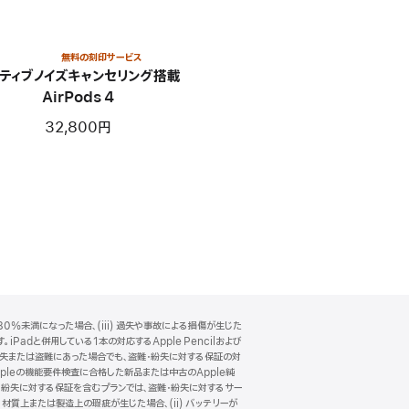
無料の刻印サービス
ティブノイズキャンセリング搭載
AirPods 4
32,800円
0%未満になった場合、(iii) 過失や事故による損傷が生じた
Padと併用している1本の対応するApple Pencilおよび
一緒に紛失または盗難にあった場合でも、盗難・紛失に対する保証の対
pleの機能要件検査に合格した新品または中古のApple純
・紛失に対する保証を含むプランでは、盗難・紛失に対するサー
 材質上または製造上の瑕疵が生じた場合、(ii) バッテリーが