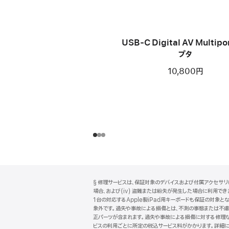
USB-C Digital AV Multip
プタ
10,800円
フ
脚
§ 修理サービスは、保証対象のデバイスおよび付属アクセサリに
注
ッ
場合、および(iv) 盗難または紛失が発生した場合に利用できます
タ
1台の対応するApple製iPad用キーボードも保証の対象とな
象外です。過失や事故による損傷とは、不測の事態または不慮の
ー
正パーツが含まれます。過失や事故による損傷に対する修理な
ビスの利用ごとに所定の税込サービス料がかかります。詳細