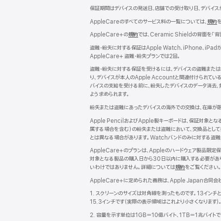
ウ
保証期間はデバイスの発送日、店舗での受け取り日、デバイス
で
AppleCareのすべてのサービス料の一覧については、
規約
（
開
き
AppleCare+の
規約
（新
では、Ceramic Shieldの背面を「
ま
規
イ
盗難・紛失に対する保証はApple Watch、iPhone
す）
ウ
AppleCare+ 盗難・紛失プランでは2回。
イ
ド
ン
盗難・紛失に対する保証を受けるには、デバイスの盗難または
ド
り、デバイスが本人のApple Accountと関連付けら
ウ
バイスの支給を受ける前に、紛失したデバイスのデータ消去、無
で
よう求められます。
開
紛失または盗難にあったデバイスの海外での交換は、在庫が限
き
す
ま
Apple PencilおよびApple製キーボードは、保証対象
す）
属する場合を含む）の紛失または盗難において、交換品として提供
とは異なる場合があります。Watchバンドのみに対する盗難
AppleCare+のプランは、Appleのハードウェア製
対象となる製品の購入日から30日以内に購入する必要があり
いわけではありません。詳細については
規約
（新
をご覧ください
規
AppleCare+に定められた義務は、Apple Japan合同会
ウ
イ
1. スクリーンのサイズは対角線を測ったものです。13インチ
ン
15.3インチです（実際の表示領域はこれより小さくなります）
ド
2. 容量を示す単位は1GB＝10億バイト、1TB＝1兆バイ
ウ