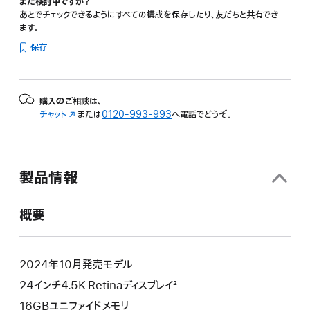
まだ検討中ですか？
あとでチェックできるようにすべての構成を保存したり、友だちと共有でき
ます。
保存
購入のご相談は、
チャット
（新
または
0120-993-993
へ電話でどうぞ。
規
ウ
イ
ン
製品情報
ド
ウ
で
概要
開
き
ま
す）
2024年10月発売モデル
24インチ4.5K Retinaディスプレイ²
16GBユニファイドメモリ