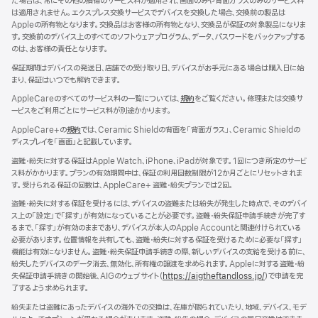
だ場合は、常にその他の損傷のサービス料が適用され、画面のみや背面ガラスのみのサービス料
ド
は適用されません。エクスプレス交換サービスでデバイスを交換した場合、交換前の製品は
ウ
Appleの所有物となります。交換品はお客様の所有物となり、交換品が保証の対象製品になりま
で
す。交換前のデバイス上のすべてのソフトウェアプログラム、データ、パスワードをバックアップする
開
のは、お客様の責任となります。
き
ま
保証期間はデバイスの発送日、店舗での受け取り日、デバイスがお手元にある場合は購入日に始
す）
まり、保証はいつでも解約できます。
AppleCareのすべてのサービス料の一覧については、
規約
（新
をご覧ください。修理または交換サ
ービスをご利用ごとにサービス料が別途かかります。
規
ウ
AppleCare+の
規約
（新
では、Ceramic Shieldの背面を「背面ガラス」、Ceramic Shieldの
イ
ディスプレイを「画面」と記載しています。
規
ン
ウ
ド
盗難・紛失に対する保証はApple Watch、iPhone、iPadが対象です。1回につき所定のサービ
イ
ウ
ス料がかかります。プランの有効期間中は、保証の利用回数制限が12か月ごとにリセットされま
ン
で
す。受けられる保証の回数は、AppleCare+ 盗難・紛失プランでは2回。
ド
開
ウ
盗難・紛失に対する保証を受けるには、デバイスの盗難または紛失が発生した時点で、そのデバイ
き
で
ス上の「設定」で「探す」が有効になっていることが必要です。盗難・紛失保証申請手続きが完了す
ま
開
るまで、「探す」が有効のままであり、デバイスが本人のApple Accountと関連付けられている
す）
き
必要があります。位置情報を共有しても、盗難・紛失に対する保証を受けるために必要な「探す」
ま
機能は有効になりません。盗難・紛失保証申請手続きの際、新しいデバイスの支給を受ける前に、
す）
紛失したデバイスのデータ消去、無効化、所有権の譲渡を求められます。Appleに対する盗難・紛
失保証申請手続きの開始後、AIGのウェブサイト（
https://aigtheftandloss.jp/
）で申請を完
了するよう求められます。
紛失または盗難にあったデバイスの海外での交換は、在庫が限られていたり、地域、デバイス、モデ