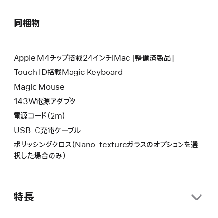
に
新
り
よ
し
新
同梱物
り
い
し
新
ウ
い
し
イ
ウ
い
Apple M4チップ搭載24インチiMac [整備済製品]
ン
イ
ウ
Touch ID搭載Magic Keyboard
ド
ン
イ
ウ
Magic Mouse
ド
ン
が
ウ
143W電源アダプタ
ド
開
が
ウ
電源コード（2m）
き
開
が
ま
USB-C充電ケーブル
き
開
す。
ま
ポリッシングクロス（Nano-textureガラスのオプションを選
き
す。
択した場合のみ）
ま
す。
特長