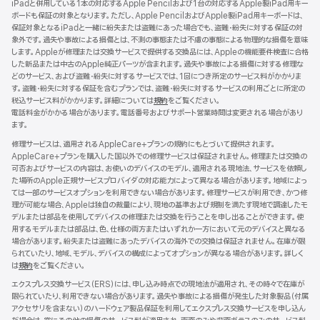
iPadと併用している1本の対応するApple Pencilおよび1台の対応するApple製iPad用キー
ド
ボードも保証の対象となります。ただし、Apple PencilおよびApple製iPad用キーボードは、
ウ
保証対象となるiPadと一緒に紛失または盗難にあった場合でも、盗難・紛失に対する保証の対
で
象外です。過失や事故による損傷とは、不測の事態または不慮の事態による物理的な損傷を意味
開
します。Appleが修理または交換サービスで提供する交換品には、Appleの機能要件検査に合格
き
した新品または中古のApple純正パーツが含まれます。過失や事故による損傷に対する修理な
ま
どのサービス、および盗難・紛失に対するサービスでは、1回につき所定のサービス料がかかりま
す）
す。盗難・紛失に対する保証を含むプランでは、盗難・紛失に対するサービスの利用ごとに所定の
税込サービス料がかかります。詳細については
規約
（新
をご覧ください。
電話料金がかかる場合があります。電話番号およびサポート営業時間は変更される場合があり
規
ます。
ウ
イ
修理サービスは、適用されるAppleCare+プランの規約にもとづいて提供されます。
ン
AppleCare+プランを購入した国以外での修理サービスは保証されません。修理または交換の
ド
可否およびサービスの内容は、お使いのデバイスのモデル、適用される現地法、サービスを依頼し
ウ
た場所のApple正規サービスプロバイダの対応能力によって異なる場合があります。地域によっ
で
ては一部のサービスオプションを利用できない場合があります。修理サービスが利用でき、かつ修
開
理が可能な場合、Appleは独自の裁量により、現地の基準および規制を満たす現地で調達したモ
き
デルまたは部品を使用してデバイスの修理または交換を行うことを申し出ることができます。使
ま
用するモデルまたは部品は、色、仕様の両方またはいずれか一方において元のデバイスと異なる
す）
場合があります。紛失または盗難にあったデバイスの海外での交換は保証されません。在庫が限
られていたり、地域、モデル、デバイスの構成によってオプションが異なる場合があります。詳しく
は
規約
（新
をご覧ください。
規
エクスプレス交換サービス（ERS）には、申し込み時点での現地法が適用され、その時々で在庫が
ウ
限られていたり、利用できない場合があります。過失や事故による損傷が発生した対象製品（付属
イ
アクセサリを含まない）のハードウェア製品保証を利用してエクスプレス交換サービスを申し込ん
ン