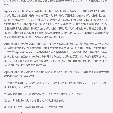
ルによってオプションが異なる場合があります。盗難・紛失の場合、デバイスの同日交換はできま
せん。
Apple PencilおよびApple製キーボードは、保証対象となるiPadと一緒に紛失または盗難に
あった場合でも、盗難・紛失に対する保証の対象外です。保証対象のApple Watch（Nikeおよ
びHermèsのWatchバンドが付属する場合を含む）の紛失または盗難において、交換品として
提供されるバンドはApple製です。バンドのスタイル、素材、カラーはAppleの裁量によって決定
され、紛失または盗難にあったApple Watchに付属していたバンドとは異なる場合がありま
す。Watchバンドのみに対する盗難・紛失保証申請はできません。バンドはApple Watchが紛
失または盗難にあった場合にのみ保証対象となります。
AppleCare+のプランは、Appleのハードウェア製品限定保証および各管轄地域における消費
者保護の法令にもとづく法的権利とは別に提供されるものであり、それらに加えて提供される
ものです。AppleCare+は、保証の対象となる製品の購入日から30日以内に購入する必要が
あります。AppleCare+のプランを利用するためには、規約に同意していただく必要がありま
す。デバイスを購入する際、いずれかのプランを必ず購入しなければならないわけではありませ
ん。詳細については
規約
（新
をご覧ください。
規
AppleCare+に定められた義務は、Apple Japan合同会社（106-6140 東京都港区六本木
ウ
6丁目10番1号）が負いま す 。
イ
ン
1. 容量を示す単位は1GB＝10億バイト、1TB＝1兆バイトですが、実際にフォーマットされた容
ド
量はそれ以下となります。
ウ
2. 実際に対角線を測った場合のスクリーンのサイズは23.5インチです。
で
開
3. Wi-Fi 6Eは対応している国と地域で利用できます。
き
4. 重量はシステム構成と製造工程によって異なります。
ま
す）