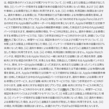
は、保証対象のデバイスおよび付属アクセサリについて、(i) 材質上または製造上の瑕疵が生じた
規
場合、(ii) バッテリーが保持する容量が本来の容量の80%未満になった場合、および (iii) 過失
ウ
や事故による損傷が生じた場合に利用できます。なお、(iii) の場合、利用回数に制限はありませ
イ
ん。過失や事故による損傷とは、不測の事態または不慮の事態による物理的な損傷を意味しま
ン
す。iPadを対象とするプランでは、iPadと併用している1本の対応するApple Pencilおよび1
ド
台の対応するApple製iPad用キーボードも保証の対象となります。Appleが修理または交換サ
ウ
ービスで提供する交換品には、Appleの機能要件検査に合格した新品または中古のApple純正
で
パーツが含まれます。機械的な故障の場合、サービス料は発生しません。過失や事故による損傷に
開
対する修理などのサービスでは、1回につき所定の税込サービス料がかかります。詳細については
き
規約
（新
をご覧ください。 修理サービスは、保証対象のデバイスおよび付属アクセサリについて、(i)
ま
材質上または製造上の瑕疵が生じた場合、(ii) バッテリーが保持する容量が本来の容量の80%
規
す）
未満になった場合、(iii) 過失や事故による損傷が生じた場合、および(iv) 盗難または紛失が発
ウ
生した場合に利用できます。なお、(iii) の場合、利用回数に制限はありません。Apple Watch
イ
バンドは、保証対象となるApple Watchと一緒に紛失または盗難にあった場合を除き、盗難・
ン
紛失に対する保証の対象外です。対象となる場合、交換品として提供されるApple製バンドのス
ド
タイル、素材、カラーはAppleの裁量によって決定され、紛失または盗難にあったバンドとは異な
ウ
る場合があります。過失や事故による損傷とは、不測の事態または不慮の事態による物理的な損
で
傷を意味します。Appleが修理または交換サービスで提供する交換品には、Appleの機能要件検
開
査に合格した新品または中古のApple純正パーツが含まれます。過失や事故による損傷に対す
き
る修理などのサービス、および盗難・紛失に対するサービスでは、1回につき所定のサービス料が
ま
かかります。盗難・紛失に対する保証を含むプランでは、盗難・紛失に対するサービスの利用ごと
す）
に所定の税込サービス料がかかります。詳細については
規約
（新
をご覧ください。 修理サービスは、
保証対象のデバイスおよび付属アクセサリについて、(i) 材質上または製造上の瑕疵が生じた場
規
合、(ii) バッテリーが保持する容量が本来の容量の80%未満になった場合、(iii) 過失や事故に
ウ
よる損傷が生じた場合、および(iv) 盗難または紛失が発生した場合に利用できます。なお、(iii)
イ
の場合、利用回数に制限はありません。お選びのプランではiPadが保証の対象となります。
ン