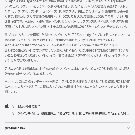
5. Apple Intelligenceは、M1以降を搭載したMacの全モデルで、macOS Sequoiaのソ
フトウェアアップデートとしてベータ版で利用できます。Siriとデバイスの言語を英語（オーストラ
リア、カナダ、アイルランド、ニュージーランド、南アフリカ、英国、または米国）に設定する必要があ
ります。機能および対応言語の追加を4月に予定しており、対応言語は2025年の間にさらに増
える予定です。日本語、中国語、英語（インド、シンガポール）、フランス語、ドイツ語、イタリア語、韓
国語、ポルトガル語、スペイン語、ベトナム語などの言語に2025年内の対応を予定しています。
6. Appleシリコンを搭載したMacコンピュータと、T2 Securityチップを搭載したIntelベース
のMacコンピュータで利用できます。iPhoneとMacで、2ファクタ認証を使って同じ
Apple Accountでサインインしている必要があります。iPhoneとMacが近くにあり、
BluetoothとWi-Fiがオンになった状態で、AirPlayまたはSidecarがMacで使われていな
いことを確認してください。iPhoneの一部の機能（カメラやマイクなど）は、iPhoneミラーリン
グには対応していません。
7. 8コアCPU搭載iMacは1台の外部ディスプレイに対応します。10コアCPU搭載iMacは最大
2台の外部ディスプレイに対応します。
Appleは、あなたのインターネット回線のIPアドレスを地理的な区域と照合した結果、または以前
にAppleのサイトを利用した際に入力された位置情報をもとに、あなたのおおよその位置を判
断します。
Mac整備済製品
Apple
24インチiMac [整備済製品] 10コアCPUと10コアGPUを搭載したApple M4チップ、ギガビットEthernet、Nano-textureガラス - グリーン
製品情報と購入