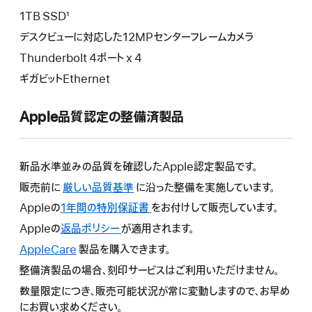
1TB SSD¹
デスクビューに対応した12MPセンターフレームカメラ
Thunderbolt 4ポート x 4
ギガビットEthernet
Apple品質認定の整備済製品
新品水準並みの品質を確認したApple認定製品です。
販売前に
厳しい品質基準
に沿った整備を実施しています。
Appleの
1年間の特別保証書
こ
をお付けして販売しています。
の
Appleの
返品ポリシー
こ
が適用されます。
操
の
AppleCare
こ
製品を購入できます。
作
操
の
整備済製品の場合、刻印サービスはご利用いただけません。
に
作
操
よ
数量限定につき、販売可能状況が常に変動しますので、お早め
に
作
り
にお買い求めください。
よ