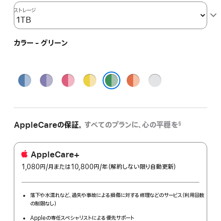
ストレージ
カラー - グリーン
ブ
パ
ピ
イ
オ
シ
ル
ー
ン
エ
レ
ル
グリーン
ー
プ
ク
ロ
ン
バ
ル
ー
ジ
ー
AppleCareの保証。
すべてのプランに、心の平穏を
§
AppleCare+
1,080円
/月
per
または10,800円
/年
年
（解約しない限り自動更新）
month
額
落下や水濡れなど、過失や事故による損傷に対する修理などのサービス（利用回数
の制限なし）
Appleの専任スペシャリストによる優先サポート