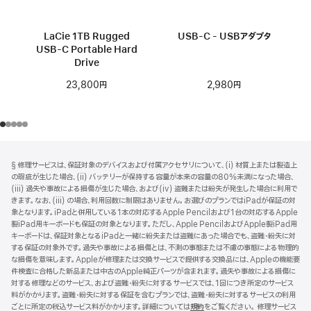
LaCie 1TB Rugged
USB-C - USBアダプタ
USB-C Portable Hard
Drive
2,980円
23,800円
フ
脚
§ 修理サービスは、保証対象のデバイスおよび付属アクセサリについて、(i) 材質上または製造上
注
ッ
の瑕疵が生じた場合、(ii) バッテリーが保持する容量が本来の容量の80%未満になった場合、
タ
(iii) 過失や事故による損傷が生じた場合、および(iv) 盗難または紛失が発生した場合に利用で
きます。なお、(iii) の場合、利用回数に制限はありません。お選びのプランではiPadが保証の対
ー
象となります。iPadと併用している1本の対応するApple Pencilおよび1台の対応するApple
製iPad用キーボードも保証の対象となります。ただし、Apple PencilおよびApple製iPad用
キーボードは、保証対象となるiPadと一緒に紛失または盗難にあった場合でも、盗難・紛失に対
する保証の対象外です。過失や事故による損傷とは、不測の事態または不慮の事態による物理的
な損傷を意味します。Appleが修理または交換サービスで提供する交換品には、Appleの機能要
件検査に合格した新品または中古のApple純正パーツが含まれます。過失や事故による損傷に
対する修理などのサービス、および盗難・紛失に対するサービスでは、1回につき所定のサービス
料がかかります。盗難・紛失に対する保証を含むプランでは、盗難・紛失に対するサービスの利用
ごとに所定の税込サービス料がかかります。詳細については
規約
（新
をご覧ください。 修理サービス