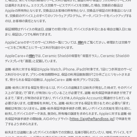
だ場合は、常にその他の損傷のサービス料が適用され、画面のみや背面ガラスのみのサービス料
ド
は適用されません。エクスプレス交換サービスでデバイスを交換した場合、交換前の製品は
ウ
Appleの所有物となります。交換品はお客様の所有物となり、交換品が保証の対象製品になりま
で
す。交換前のデバイス上のすべてのソフトウェアプログラム、データ、パスワードをバックアップする
開
のは、お客様の責任となります。
き
ま
保証期間はデバイスの発送日、店舗での受け取り日、デバイスがお手元にある場合は購入日に始
す）
まり、保証はいつでも解約できます。
AppleCareのすべてのサービス料の一覧については、
規約
（新
をご覧ください。修理または交換サ
ービスをご利用ごとにサービス料が別途かかります。
規
ウ
AppleCare+の
規約
（新
では、Ceramic Shieldの背面を「背面ガラス」、Ceramic Shieldの
イ
ディスプレイを「画面」と記載しています。
規
ン
ウ
ド
盗難・紛失に対する保証はApple Watch、iPhone、iPadが対象です。1回につき所定のサービ
イ
ウ
ス料がかかります。プランの有効期間中は、保証の利用回数制限が12か月ごとにリセットされま
ン
で
す。受けられる保証の回数は、AppleCare+ 盗難・紛失プランでは2回。
ド
開
ウ
盗難・紛失に対する保証を受けるには、デバイスの盗難または紛失が発生した時点で、そのデバイ
き
で
ス上の「設定」で「探す」が有効になっていることが必要です。盗難・紛失保証申請手続きが完了す
ま
開
るまで、「探す」が有効のままであり、デバイスが本人のApple Accountと関連付けられている
す）
き
必要があります。位置情報を共有しても、盗難・紛失に対する保証を受けるために必要な「探す」
ま
機能は有効になりません。盗難・紛失保証申請手続きの際、新しいデバイスの支給を受ける前に、
す）
紛失したデバイスのデータ消去、無効化、所有権の譲渡を求められます。Appleに対する盗難・紛
失保証申請手続きの開始後、AIGのウェブサイト（
https://aigtheftandloss.jp/
）で申請を完
了するよう求められます。
紛失または盗難にあったデバイスの海外での交換は、在庫が限られていたり、地域、デバイス、モデ