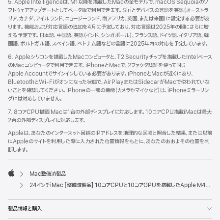
5. Apple Intelligenceは、M1以降を搭載したMacの全モデルで、macOS Sequoiaのソ
フトウェアアップデートとしてベータ版で利用できます。Siriとデバイスの言語を英語（オーストラ
リア、カナダ、アイルランド、ニュージーランド、南アフリカ、英国、または米国）に設定する必要があ
ります。機能および対応言語の追加を4月に予定しており、対応言語は2025年の間にさらに増
える予定です。日本語、中国語、英語（インド、シンガポール）、フランス語、ドイツ語、イタリア語、韓
国語、ポルトガル語、スペイン語、ベトナム語などの言語に2025年内の対応を予定しています。
6. Appleシリコンを搭載したMacコンピュータと、T2 Securityチップを搭載したIntelベース
のMacコンピュータで利用できます。iPhoneとMacで、2ファクタ認証を使って同じ
Apple Accountでサインインしている必要があります。iPhoneとMacが近くにあり、
BluetoothとWi-Fiがオンになった状態で、AirPlayまたはSidecarがMacで使われていな
いことを確認してください。iPhoneの一部の機能（カメラやマイクなど）は、iPhoneミラーリン
グには対応していません。
7. 8コアCPU搭載iMacは1台の外部ディスプレイに対応します。10コアCPU搭載iMacは最大
2台の外部ディスプレイに対応します。
Appleは、あなたのインターネット回線のIPアドレスを地理的な区域と照合した結果、または以前
にAppleのサイトを利用した際に入力された位置情報をもとに、あなたのおおよその位置を判
断します。
Mac整備済製品
Apple
24インチiMac [整備済製品] 10コアCPUと10コアGPUを搭載したApple M4チップ、ギガビットEthernet、Nano-textureガラス - オレンジ
製品情報と購入