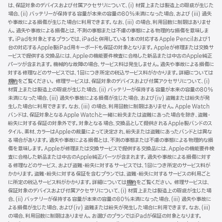
は、保証対象のデバイスおよび付属アクセサリについて、(i) 材質上または製造上の瑕疵が生じた
規
場合、(ii) バッテリーが保持する容量が本来の容量の80%未満になった場合、および (iii) 過失
ウ
や事故による損傷が生じた場合に利用できます。なお、(iii) の場合、利用回数に制限はありませ
イ
ん。過失や事故による損傷とは、不測の事態または不慮の事態による物理的な損傷を意味しま
ン
す。iPadを対象とするプランでは、iPadと併用している1本の対応するApple Pencilおよび1
ド
台の対応するApple製iPad用キーボードも保証の対象となります。Appleが修理または交換サ
ウ
ービスで提供する交換品には、Appleの機能要件検査に合格した新品または中古のApple純正
で
パーツが含まれます。機械的な故障の場合、サービス料は発生しません。過失や事故による損傷に
開
対する修理などのサービスでは、1回につき所定の税込サービス料がかかります。詳細については
き
規約
（新
をご覧ください。 修理サービスは、保証対象のデバイスおよび付属アクセサリについて、(i)
ま
材質上または製造上の瑕疵が生じた場合、(ii) バッテリーが保持する容量が本来の容量の80%
規
す）
未満になった場合、(iii) 過失や事故による損傷が生じた場合、および(iv) 盗難または紛失が発
ウ
生した場合に利用できます。なお、(iii) の場合、利用回数に制限はありません。Apple Watch
イ
バンドは、保証対象となるApple Watchと一緒に紛失または盗難にあった場合を除き、盗難・
ン
紛失に対する保証の対象外です。対象となる場合、交換品として提供されるApple製バンドのス
ド
タイル、素材、カラーはAppleの裁量によって決定され、紛失または盗難にあったバンドとは異な
ウ
る場合があります。過失や事故による損傷とは、不測の事態または不慮の事態による物理的な損
で
傷を意味します。Appleが修理または交換サービスで提供する交換品には、Appleの機能要件検
開
査に合格した新品または中古のApple純正パーツが含まれます。過失や事故による損傷に対す
き
る修理などのサービス、および盗難・紛失に対するサービスでは、1回につき所定のサービス料が
ま
かかります。盗難・紛失に対する保証を含むプランでは、盗難・紛失に対するサービスの利用ごと
す）
に所定の税込サービス料がかかります。詳細については
規約
（新
をご覧ください。 修理サービスは、
保証対象のデバイスおよび付属アクセサリについて、(i) 材質上または製造上の瑕疵が生じた場
規
合、(ii) バッテリーが保持する容量が本来の容量の80%未満になった場合、(iii) 過失や事故に
ウ
よる損傷が生じた場合、および(iv) 盗難または紛失が発生した場合に利用できます。なお、(iii)
イ
の場合、利用回数に制限はありません。お選びのプランではiPadが保証の対象となります。
ン