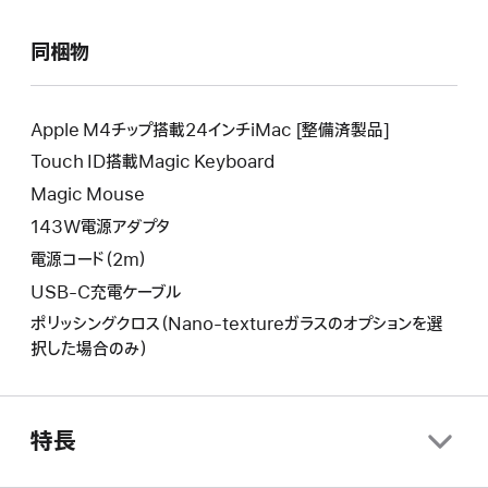
に
新
り
よ
し
新
同梱物
り
い
し
新
ウ
い
し
イ
ウ
い
Apple M4チップ搭載24インチiMac [整備済製品]
ン
イ
ウ
Touch ID搭載Magic Keyboard
ド
ン
イ
ウ
Magic Mouse
ド
ン
が
ウ
143W電源アダプタ
ド
開
が
ウ
電源コード（2m）
き
開
が
ま
USB-C充電ケーブル
き
開
す。
ま
ポリッシングクロス（Nano-textureガラスのオプションを選
き
す。
択した場合のみ）
ま
す。
特長