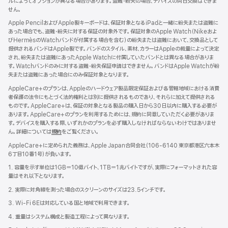
ルによってオプションが異なる場合があります。盗難・紛失の場合、デバイスの同日交換はできま
せん。
Apple PencilおよびApple製キーボードは、保証対象となるiPadと一緒に紛失または盗難に
あった場合でも、盗難・紛失に対する保証の対象外です。保証対象のApple Watch（Nikeおよ
びHermèsのWatchバンドが付属する場合を含む）の紛失または盗難において、交換品として
提供されるバンドはApple製です。バンドのスタイル、素材、カラーはAppleの裁量によって決定
され、紛失または盗難にあったApple Watchに付属していたバンドとは異なる場合がありま
す。Watchバンドのみに対する盗難・紛失保証申請はできません。バンドはApple Watchが紛
失または盗難にあった場合にのみ保証対象となります。
AppleCare+のプランは、Appleのハードウェア製品限定保証および各管轄地域における消費
者保護の法令にもとづく法的権利とは別に提供されるものであり、それらに加えて提供される
ものです。AppleCare+は、保証の対象となる製品の購入日から30日以内に購入する必要が
あります。AppleCare+のプランを利用するためには、規約に同意していただく必要がありま
す。デバイスを購入する際、いずれかのプランを必ず購入しなければならないわけではありませ
ん。詳細については
規約
（新
をご覧ください。
規
AppleCare+に定められた義務は、Apple Japan合同会社（106-6140 東京都港区六本木
ウ
6丁目10番1号）が負いま す 。
イ
ン
1. 容量を示す単位は1GB＝10億バイト、1TB＝1兆バイトですが、実際にフォーマットされた容
ド
量はそれ以下となります。
ウ
2. 実際に対角線を測った場合のスクリーンのサイズは23.5インチです。
で
開
3. Wi-Fi 6Eは対応している国と地域で利用できます。
き
4. 重量はシステム構成と製造工程によって異なります。
ま
す）