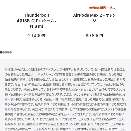
無料の刻印サービス
Thunderbolt
AirPods Max 2 - オレン
4（USB‑C）Proケーブル
ジ
（1.8 m）
89,800円
20,400円
フ
脚
§ 修理サービスは、保証対象のデバイスおよび付属アクセサリについて、(i) 材質上または製造上
注
ッ
の瑕疵が生じた場合、(ii) バッテリーが保持する容量が本来の容量の80%未満になった場合、
タ
(iii) 過失や事故による損傷が生じた場合、および(iv) 盗難または紛失が発生した場合に利用で
きます。なお、(iii) の場合、利用回数に制限はありません。お選びのプランではiPadが保証の対
ー
象となります。iPadと併用している1本の対応するApple Pencilおよび1台の対応するApple
製iPad用キーボードも保証の対象となります。ただし、Apple PencilおよびApple製iPad用
キーボードは、保証対象となるiPadと一緒に紛失または盗難にあった場合でも、盗難・紛失に対
する保証の対象外です。過失や事故による損傷とは、不測の事態または不慮の事態による物理的
な損傷を意味します。Appleが修理または交換サービスで提供する交換品には、Appleの機能要
件検査に合格した新品または中古のApple純正パーツが含まれます。過失や事故による損傷に
対する修理などのサービス、および盗難・紛失に対するサービスでは、1回につき所定のサービス
料がかかります。盗難・紛失に対する保証を含むプランでは、盗難・紛失に対するサービスの利用
ごとに所定の税込サービス料がかかります。詳細については
規約
（新
をご覧ください。 修理サービス