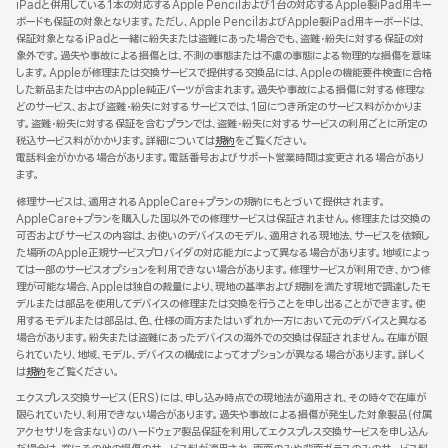
iPadと併用している1本の対応するApple Pencilおよび1台の対応するApple製iPad用キー
ド
ボードも保証の対象となります。ただし、Apple PencilおよびApple製iPad用キーボードは、
ウ
保証対象となるiPadと一緒に紛失または盗難にあった場合でも、盗難・紛失に対する保証の対
で
象外です。過失や事故による損傷とは、不測の事態または不慮の事態による物理的な損傷を意味
開
します。Appleが修理または交換サービスで提供する交換品には、Appleの機能要件検査に合格
き
した新品または中古のApple純正パーツが含まれます。過失や事故による損傷に対する修理な
ま
どのサービス、および盗難・紛失に対するサービスでは、1回につき所定のサービス料がかかりま
す）
す。盗難・紛失に対する保証を含むプランでは、盗難・紛失に対するサービスの利用ごとに所定の
税込サービス料がかかります。詳細については
規約
（新
をご覧ください。
電話料金がかかる場合があります。電話番号およびサポート営業時間は変更される場合があり
規
ます。
ウ
イ
修理サービスは、適用されるAppleCare+プランの規約にもとづいて提供されます。
ン
AppleCare+プランを購入した国以外での修理サービスは保証されません。修理または交換の
ド
可否およびサービスの内容は、お使いのデバイスのモデル、適用される現地法、サービスを依頼し
ウ
た場所のApple正規サービスプロバイダの対応能力によって異なる場合があります。地域によっ
で
ては一部のサービスオプションを利用できない場合があります。修理サービスが利用でき、かつ修
開
理が可能な場合、Appleは独自の裁量により、現地の基準および規制を満たす現地で調達したモ
き
デルまたは部品を使用してデバイスの修理または交換を行うことを申し出ることができます。使
ま
用するモデルまたは部品は、色、仕様の両方またはいずれか一方において元のデバイスと異なる
す）
場合があります。紛失または盗難にあったデバイスの海外での交換は保証されません。在庫が限
られていたり、地域、モデル、デバイスの構成によってオプションが異なる場合があります。詳しく
は
規約
（新
をご覧ください。
規
エクスプレス交換サービス（ERS）には、申し込み時点での現地法が適用され、その時々で在庫が
ウ
限られていたり、利用できない場合があります。過失や事故による損傷が発生した対象製品（付属
イ
アクセサリを含まない）のハードウェア製品保証を利用してエクスプレス交換サービスを申し込ん
ン