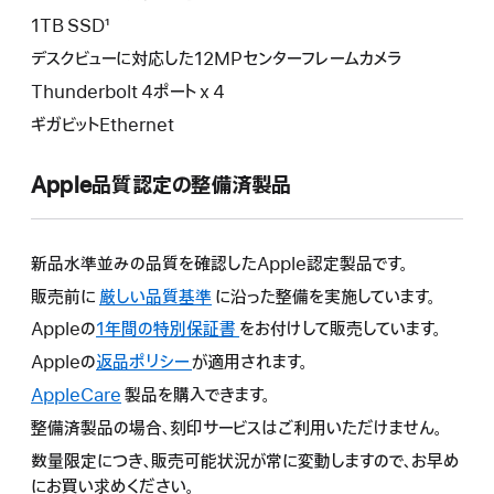
1TB SSD¹
デスクビューに対応した12MPセンターフレームカメラ
Thunderbolt 4ポート x 4
ギガビットEthernet
Apple品質認定の整備済製品
新品水準並みの品質を確認したApple認定製品です。
販売前に
厳しい品質基準
に沿った整備を実施しています。
Appleの
1年間の特別保証書
こ
をお付けして販売しています。
の
Appleの
返品ポリシー
こ
が適用されます。
操
の
AppleCare
こ
製品を購入できます。
作
操
の
整備済製品の場合、刻印サービスはご利用いただけません。
に
作
操
よ
数量限定につき、販売可能状況が常に変動しますので、お早め
に
作
り
にお買い求めください。
よ