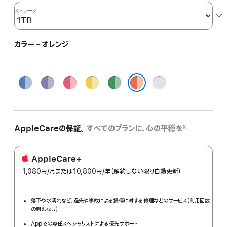
ストレージ
カラー - オレンジ
ブ
パ
ピ
イ
グ
シ
ル
ー
ン
エ
リ
ル
オレンジ
ー
プ
ク
ロ
ー
バ
ル
ー
ン
ー
AppleCareの保証。
すべてのプランに、心の平穏を
§
AppleCare+
1,080円
/月
per
または10,800円
/年
年
（解約しない限り自動更新）
month
額
落下や水濡れなど、過失や事故による損傷に対する修理などのサービス（利用回数
の制限なし）
Appleの専任スペシャリストによる優先サポート