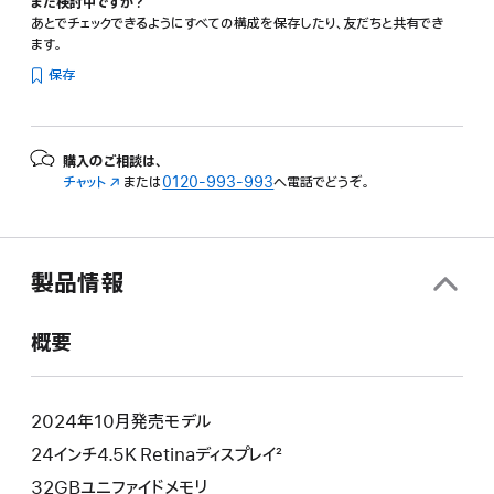
まだ検討中ですか？
あとでチェックできるようにすべての構成を保存したり、友だちと共有でき
ます。
保存
購入のご相談は、
チャット
（新
または
0120-993-993
へ電話でどうぞ。
規
ウ
イ
ン
製品情報
ド
ウ
で
概要
開
き
ま
す）
2024年10月発売モデル
24インチ4.5K Retinaディスプレイ²
32GBユニファイドメモリ