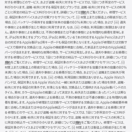
対する修理などのサービス、および盗難・紛失に対するサービスでは、1回につき所定のサービス
料がかかります。盗難・紛失に対する保証を含むプランでは、盗難・紛失に対するサービスの利用
ごとに所定の税込サービス料がかかります。詳細については
規約
（新
をご覧ください。 修理サービス
は、保証対象のデバイスおよび付属アクセサリについて、(i) 材質上または製造上の瑕疵が生じた
規
場合、(ii) バッテリーが保持する容量が本来の容量の80%未満になった場合、および (iii) 過失
ウ
や事故による損傷が生じた場合に利用できます。なお、(iii) の場合、利用回数に制限はありませ
イ
ん。過失や事故による損傷とは、不測の事態または不慮の事態による物理的な損傷を意味しま
ン
す。iPadを対象とするプランでは、iPadと併用している1本の対応するApple Pencilおよび1
ド
台の対応するApple製iPad用キーボードも保証の対象となります。Appleが修理または交換サ
ウ
ービスで提供する交換品には、Appleの機能要件検査に合格した新品または中古のApple純正
で
パーツが含まれます。機械的な故障の場合、サービス料は発生しません。過失や事故による損傷に
開
対する修理などのサービスでは、1回につき所定の税込サービス料がかかります。詳細については
き
規約
（新
をご覧ください。 修理サービスは、保証対象のデバイスおよび付属アクセサリについて、(i)
ま
材質上または製造上の瑕疵が生じた場合、(ii) バッテリーが保持する容量が本来の容量の80%
規
す）
未満になった場合、(iii) 過失や事故による損傷が生じた場合、および(iv) 盗難または紛失が発
ウ
生した場合に利用できます。なお、(iii) の場合、利用回数に制限はありません。Apple Watch
イ
バンドは、保証対象となるApple Watchと一緒に紛失または盗難にあった場合を除き、盗難・
ン
紛失に対する保証の対象外です。対象となる場合、交換品として提供されるApple製バンドのス
ド
タイル、素材、カラーはAppleの裁量によって決定され、紛失または盗難にあったバンドとは異な
ウ
る場合があります。過失や事故による損傷とは、不測の事態または不慮の事態による物理的な損
で
傷を意味します。Appleが修理または交換サービスで提供する交換品には、Appleの機能要件検
開
査に合格した新品または中古のApple純正パーツが含まれます。過失や事故による損傷に対す
き
る修理などのサービス、および盗難・紛失に対するサービスでは、1回につき所定のサービス料が
ま
かかります。盗難・紛失に対する保証を含むプランでは、盗難・紛失に対するサービスの利用ごと
す）
に所定の税込サービス料がかかります。詳細については
規約
（新
をご覧ください。 修理サービスは、
保証対象のデバイスおよび付属アクセサリについて、(i) 材質上または製造上の瑕疵が生じた場
規