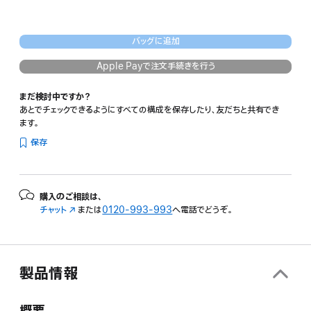
バッグに追加
Apple Payで注文手続きを行う
まだ検討中ですか？
あとでチェックできるようにすべての構成を保存したり、友だちと共有でき
ます。
保存
購入のご相談は、
チャット
（新
または
0120-993-993
へ電話でどうぞ。
規
ウ
イ
ン
製品情報
ド
ウ
で