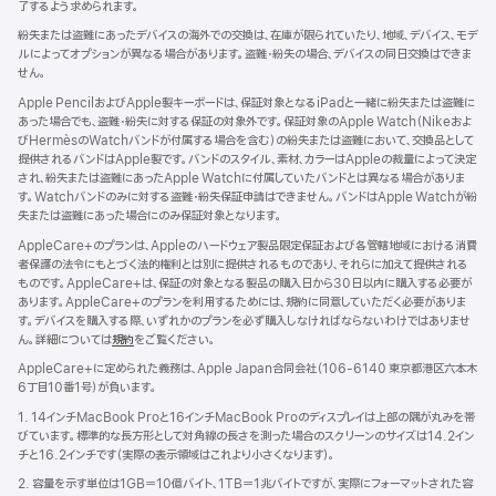
了するよう求められます。
紛失または盗難にあったデバイスの海外での交換は、在庫が限られていたり、地域、デバイス、モデ
ルによってオプションが異なる場合があります。盗難・紛失の場合、デバイスの同日交換はできま
せん。
Apple PencilおよびApple製キーボードは、保証対象となるiPadと一緒に紛失または盗難に
あった場合でも、盗難・紛失に対する保証の対象外です。保証対象のApple Watch（Nikeおよ
びHermèsのWatchバンドが付属する場合を含む）の紛失または盗難において、交換品として
提供されるバンドはApple製です。バンドのスタイル、素材、カラーはAppleの裁量によって決定
され、紛失または盗難にあったApple Watchに付属していたバンドとは異なる場合がありま
す。Watchバンドのみに対する盗難・紛失保証申請はできません。バンドはApple Watchが紛
失または盗難にあった場合にのみ保証対象となります。
AppleCare+のプランは、Appleのハードウェア製品限定保証および各管轄地域における消費
者保護の法令にもとづく法的権利とは別に提供されるものであり、それらに加えて提供される
ものです。AppleCare+は、保証の対象となる製品の購入日から30日以内に購入する必要が
あります。AppleCare+のプランを利用するためには、規約に同意していただく必要がありま
す。デバイスを購入する際、いずれかのプランを必ず購入しなければならないわけではありませ
ん。詳細については
規約
（新
をご覧ください。
規
AppleCare+に定められた義務は、Apple Japan合同会社（106-6140 東京都港区六本木
ウ
6丁目10番1号）が負いま す 。
イ
ン
1. 14インチMacBook Proと16インチMacBook Proのディスプレイは上部の隅が丸みを帯
ド
びています。標準的な長方形として対角線の長さを測った場合のスクリーンのサイズは14.2イン
ウ
チと16.2インチです（実際の表示領域はこれより小さくなります）。
で
2. 容量を示す単位は1GB＝10億バイト、1TB＝1兆バイトですが、実際にフォーマットされた容
開