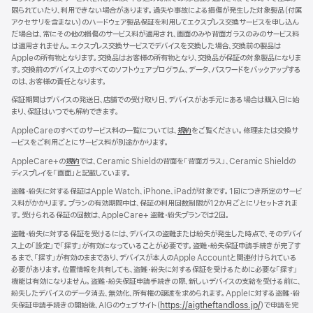
ウ
限られていたり、利用できない場合があります。過失や事故による損傷が発生した対象製品（付属
イ
アクセサリを含まない）のハードウェア製品保証を利用してエクスプレス交換サービスを申し込ん
ン
だ場合は、常にその他の損傷のサービス料が適用され、画面のみや背面ガラスのみのサービス料
ド
は適用されません。エクスプレス交換サービスでデバイスを交換した場合、交換前の製品は
ウ
Appleの所有物となります。交換品はお客様の所有物となり、交換品が保証の対象製品になりま
で
す。交換前のデバイス上のすべてのソフトウェアプログラム、データ、パスワードをバックアップする
開
のは、お客様の責任となります。
き
ま
保証期間はデバイスの発送日、店舗での受け取り日、デバイスがお手元にある場合は購入日に始
す）
まり、保証はいつでも解約できます。
AppleCareのすべてのサービス料の一覧については、
規約
（新
をご覧ください。修理または交換サ
ービスをご利用ごとにサービス料が別途かかります。
規
ウ
AppleCare+の
規約
（新
では、Ceramic Shieldの背面を「背面ガラス」、Ceramic Shieldの
イ
ディスプレイを「画面」と記載しています。
規
ン
ウ
ド
盗難・紛失に対する保証はApple Watch、iPhone、iPadが対象です。1回につき所定のサービ
イ
ウ
ス料がかかります。プランの有効期間中は、保証の利用回数制限が12か月ごとにリセットされま
ン
で
す。受けられる保証の回数は、AppleCare+ 盗難・紛失プランでは2回。
ド
開
ウ
盗難・紛失に対する保証を受けるには、デバイスの盗難または紛失が発生した時点で、そのデバイ
き
で
ス上の「設定」で「探す」が有効になっていることが必要です。盗難・紛失保証申請手続きが完了す
ま
開
るまで、「探す」が有効のままであり、デバイスが本人のApple Accountと関連付けられている
す）
き
必要があります。位置情報を共有しても、盗難・紛失に対する保証を受けるために必要な「探す」
ま
機能は有効になりません。盗難・紛失保証申請手続きの際、新しいデバイスの支給を受ける前に、
す）
紛失したデバイスのデータ消去、無効化、所有権の譲渡を求められます。Appleに対する盗難・紛
失保証申請手続きの開始後、AIGのウェブサイト（
https://aigtheftandloss.jp/
）で申請を完