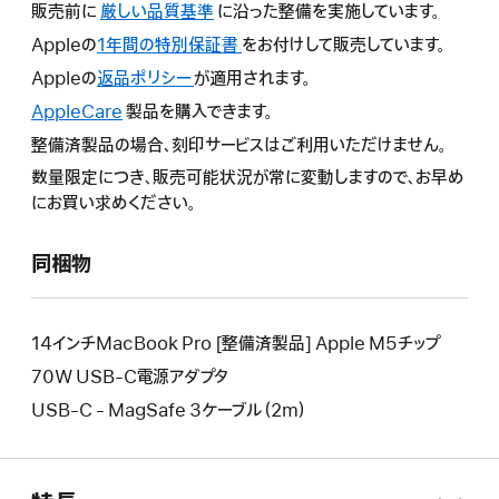
販売前に
厳しい品質基準
に沿った整備を実施しています。
Appleの
1年間の特別保証書
こ
をお付けして販売しています。
の
Appleの
返品ポリシー
こ
が適用されます。
操
の
AppleCare
こ
製品を購入できます。
作
操
の
整備済製品の場合、刻印サービスはご利用いただけません。
に
作
操
よ
数量限定につき、販売可能状況が常に変動しますので、お早め
に
作
り
にお買い求めください。
よ
に
新
り
よ
し
新
同梱物
り
い
し
新
ウ
い
し
イ
ウ
い
14インチMacBook Pro [整備済製品] Apple M5チップ
ン
イ
ウ
70W USB-C電源アダプタ
ド
ン
イ
ウ
USB-C - MagSafe 3ケーブル（2m）
ド
ン
が
ウ
ド
開
が
ウ
き
開
が