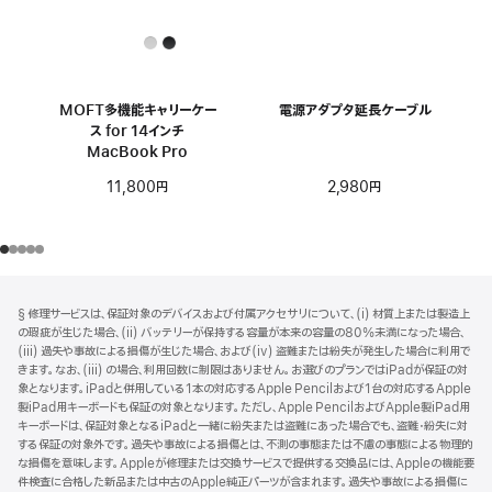
MOFT多機能キャリーケー
電源アダプタ延長ケーブル
ス for 14インチ
MacBook Pro
2,980円
11,800円
フ
脚
§ 修理サービスは、保証対象のデバイスおよび付属アクセサリについて、(i) 材質上または製造上
注
ッ
の瑕疵が生じた場合、(ii) バッテリーが保持する容量が本来の容量の80%未満になった場合、
タ
(iii) 過失や事故による損傷が生じた場合、および(iv) 盗難または紛失が発生した場合に利用で
きます。なお、(iii) の場合、利用回数に制限はありません。お選びのプランではiPadが保証の対
ー
象となります。iPadと併用している1本の対応するApple Pencilおよび1台の対応するApple
製iPad用キーボードも保証の対象となります。ただし、Apple PencilおよびApple製iPad用
キーボードは、保証対象となるiPadと一緒に紛失または盗難にあった場合でも、盗難・紛失に対
する保証の対象外です。過失や事故による損傷とは、不測の事態または不慮の事態による物理的
な損傷を意味します。Appleが修理または交換サービスで提供する交換品には、Appleの機能要
件検査に合格した新品または中古のApple純正パーツが含まれます。過失や事故による損傷に