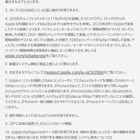
量はそれ以下となります。
き
ま
3. Wi-Fi 6Eは対応している国と地域で利用できます。
す）
4. 24GBのユニファイドメモリと1TBのSSDを装備した10コアCPU、10コアGPUの
Apple M5搭載14インチMacBook Pro試作モデルを使用し、2025年9月にAppleが実施
したテスト結果によります。ワイヤレスインターネットのバッテリー駆動時間のテストは、Wi-Fiに
接続した状態で、25の一般的なウェブサイトを閲覧して実施。ビデオストリーミングのバッテリー
駆動時間のテストは、Wi-Fiに接続した状態で、1080pコンテンツをSafariで再生して実施。デ
ィスプレイの明るさを最低輝度から8回クリックし、キーボードのバックライトをオフにしました。
バッテリー駆動時間は使用条件と構成によって異なります。詳しくは
apple.com/jp/batteries/
をご覧ください。
5. 重量はシステム構成と製造工程によって異なります。
6. 対応するモデルについては
support.apple.com/ja-jp/102596
をご覧ください。
7. Appleシリコンを搭載したMacコンピュータと、T2 Securityチップを搭載したIntelベース
のMacコンピュータで利用できます。iPhoneとMacで、2ファクタ認証を使って同じApple
Accountでサインインしている必要があります。iPhoneとMacが近くにあり、Bluetoothと
Wi-Fiがオンになった状態で、AirPlayまたはSidecarがMacで使われていないことを確認し
てください。iPhoneの一部の機能（カメラやマイクなど）は、iPhoneミラーリングには対応して
いません。
8. 国や地域によってはFaceTimeを利用できません。
9. 25°C未満の温度で1,600ニトのピーク輝度。
10. Apple Intelligenceはベータ版で利用できます。地域や言語によっては一部の機能を利用
できない場合があります。利用できる機能と対応言語、システム条件については