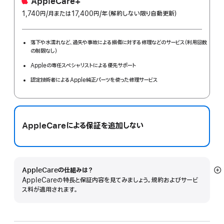
AppleCare+
1,740円
/月
per
または17,400円
/年
年
（解約しない限り自動更新）
month
額
落下や水濡れなど、過失や事故による損傷に対する修理などのサービス（利用回数
の制限なし）
Appleの専任スペシャリストによる優先サポート
認定技術者によるApple純正パーツを使った修理サービス
AppleCareによる保証を追加しない
AppleCareの仕組みは？
詳
AppleCareの特長と保証内容を見てみましょう。規約およびサービ
細
ス料が適用されます。
を
表
示