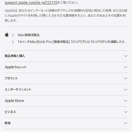
support.apple.com/ja-jp/121115
をご覧ください。
Appleは、あなたのインターネット回線のIPアドレスを地理的な区域と照合した結果、または以前
にAppleのサイトを利用した際に入力された位置情報をもとに、あなたのおおよその位置を判
断します。
Mac整備済製品
Apple
14インチMacBook Pro [整備済製品] 10コアCPUと10コアGPUを搭載したApple M5チップ - スペースブラック
製品情報と購入
Appleウォレット
アカウント
エンターテインメント
Apple Store
ビジネス
教育