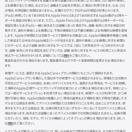
合、(ii) バッテリーが保持する容量が本来の容量の80%未満になった場合、(iii) 過失や事故に
ウ
よる損傷が生じた場合、および(iv) 盗難または紛失が発生した場合に利用できます。なお、(iii)
イ
の場合、利用回数に制限はありません。お選びのプランではiPadが保証の対象となります。
ン
iPadと併用している1本の対応するApple Pencilおよび1台の対応するApple製iPad用キー
ド
ボードも保証の対象となります。ただし、Apple PencilおよびApple製iPad用キーボードは、
ウ
保証対象となるiPadと一緒に紛失または盗難にあった場合でも、盗難・紛失に対する保証の対
で
象外です。過失や事故による損傷とは、不測の事態または不慮の事態による物理的な損傷を意味
開
します。Appleが修理または交換サービスで提供する交換品には、Appleの機能要件検査に合格
き
した新品または中古のApple純正パーツが含まれます。過失や事故による損傷に対する修理な
ま
どのサービス、および盗難・紛失に対するサービスでは、1回につき所定のサービス料がかかりま
す）
す。盗難・紛失に対する保証を含むプランでは、盗難・紛失に対するサービスの利用ごとに所定の
税込サービス料がかかります。詳細については
規約
（新
をご覧ください。
電話料金がかかる場合があります。電話番号およびサポート営業時間は変更される場合があり
規
ます。
ウ
イ
修理サービスは、適用されるAppleCare+プランの規約にもとづいて提供されます。
ン
AppleCare+プランを購入した国以外での修理サービスは保証されません。修理または交換の
ド
可否およびサービスの内容は、お使いのデバイスのモデル、適用される現地法、サービスを依頼し
ウ
た場所のApple正規サービスプロバイダの対応能力によって異なる場合があります。地域によっ
で
ては一部のサービスオプションを利用できない場合があります。修理サービスが利用でき、かつ修
開
理が可能な場合、Appleは独自の裁量により、現地の基準および規制を満たす現地で調達したモ
き
デルまたは部品を使用してデバイスの修理または交換を行うことを申し出ることができます。使
ま
用するモデルまたは部品は、色、仕様の両方またはいずれか一方において元のデバイスと異なる
す）
場合があります。紛失または盗難にあったデバイスの海外での交換は保証されません。在庫が限
られていたり、地域、モデル、デバイスの構成によってオプションが異なる場合があります。詳しく
は
規約
（新
をご覧ください。
規
エクスプレス交換サービス（ERS）には、申し込み時点での現地法が適用され、その時々で在庫が