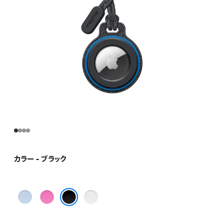
カラー - ブラック
ブ
ピ
グ
ル
ン
レ
ブラック
ー
ク
イ