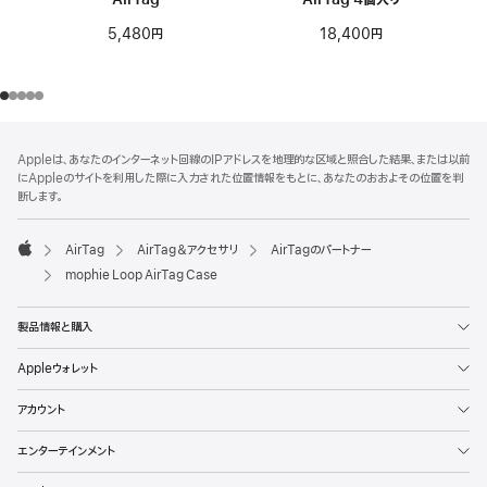
5,480円
18,400円
フ
脚
Appleは、あなたのインターネット回線のIPアドレスを地理的な区域と照合した結果、または以前
注
ッ
にAppleのサイトを利用した際に入力された位置情報をもとに、あなたのおおよその位置を判
タ
断します。
ー
AirTag
AirTag＆アクセサリ
AirTagのパートナー
Apple
mophie Loop AirTag Case
製品情報と購入
Appleウォレット
アカウント
エンターテインメント