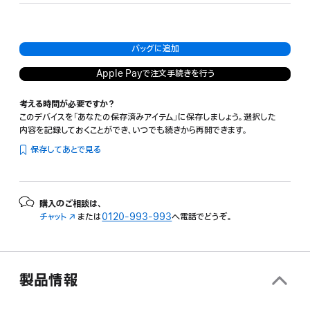
バッグに追加
Apple Payで注文手続きを行う
考える時間が必要ですか？
このデバイスを「あなたの保存済みアイテム」に保存しましょう。選択した
内容を記録しておくことができ、いつでも続きから再開できます。
保存してあとで見る
購入のご相談は、
チャット
（新
または
0120-993-993
へ電話でどうぞ。
規
ウ
イ
ン
製品情報
ド
ウ
で