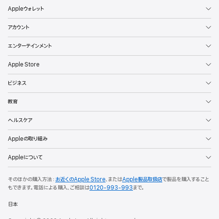
Appleウォレット
アカウント
エンターテインメント
Apple Store
ビジネス
教育
ヘルスケア
Appleの取り組み
Appleについて
そのほかの購入方法：
お近くのApple Store
、または
Apple製品取扱店
で製品を購入すること
もできます。
電話による購入、ご相談は
0120-993-993
まで。
日本