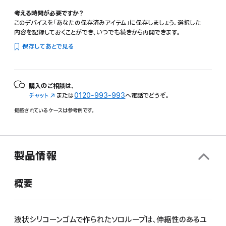
考える時間が必要ですか？
このデバイスを「あなたの保存済みアイテム」に保存しましょう。選択した
内容を記録しておくことができ、いつでも続きから再開できます。
保存してあとで見る
購入のご相談は、
チャット
（新
または
0120-993-993
へ電話でどうぞ。
規
掲載されているケースは参考例です。
ウ
イ
ン
ド
ウ
製品情報
で
開
概要
き
ま
す）
液状シリコーンゴムで作られたソロループは、伸縮性のあるユ