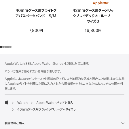
Apple限定
40mmケース用ブライトグ
42mmケース用ターメリッ
アバスポーツバンド - S/M
クブレイデッドソロループ -
サイズ0
7,800円
16,800円
フ
脚
Apple Watch SEとApple Watch Series 4以降に対応します。
注
ッ
バンドは在庫が限られている場合があります。
タ
Appleは、あなたのインターネット回線のIPアドレスを地理的な区域と照合した結果、または以前
ー
にAppleのサイトを利用した際に入力された位置情報をもとに、あなたのおおよその位置を判
断します。
Watch
Apple Watchバンドを購入
Apple
40mmケース用ブラックソロループ - サイズ5
製品情報と購入