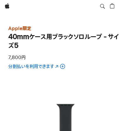
Apple
Apple限定
40mmケース用ブラックソロループ - サイ
ズ5
7,800円
分割払いを利用できます
（新
規
ウ
イ
ン
ド
ウ
で
開
き