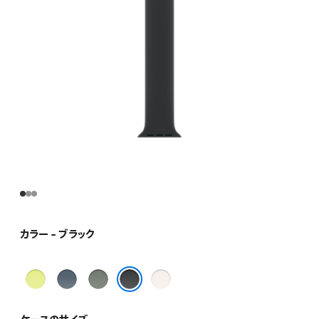
ま
す）
カラー - ブラック
ネ
ア
グ
ラ
オ
ン
リ
イ
ブラック
ン
カ
ー
ト