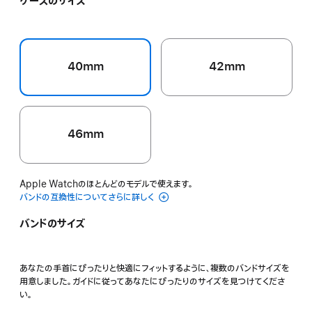
ケースのサイズ
イ
ー
ン
ブ
エ
ブ
グ
ラ
ロ
ル
レ
ッ
ー
ー
イ
シ
40mm
42mm
ュ
46mm
Apple Watchのほとんどのモデルで使えます。
バンドの互換性についてさらに詳しく
バンドのサイズ
あなたの手首にぴったりと快適にフィットするように、複数のバンドサイズを
用意しました。ガイドに従ってあなたにぴったりのサイズを見つけてくださ
い。