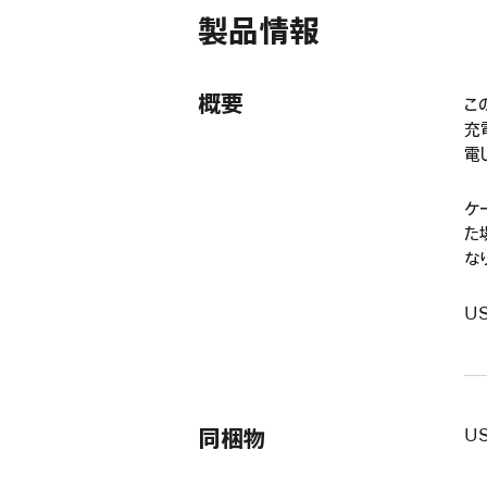
ド
製品情報
ウ
で
開
き
概要
こ
ま
充
す）
電
ケ
た
な
U
同梱物
US