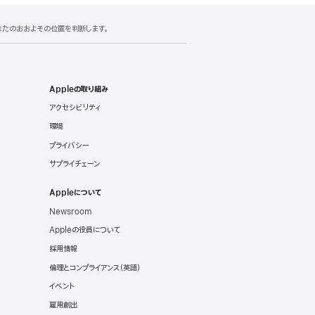
あなたのおおよその位置を判断します。
Appleの取り組み
アクセシビリティ
環境
プライバシー
サプライチェーン
Appleについて
Newsroom
Appleの役員について
採用情報
倫理とコンプライアンス（英語）
イベント
雇用創出