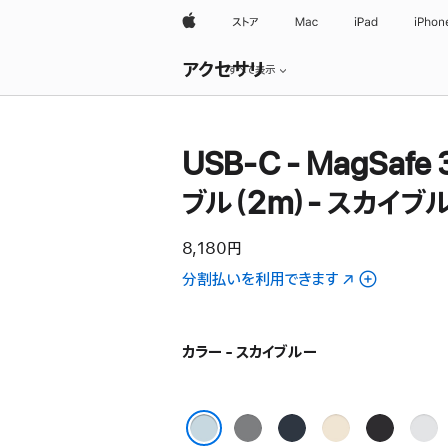
Apple
ストア
Mac
iPad
iPhon
ロ
アクセサリ
ー
すべて表示
カ
ル
ナ
ビ
USB-C - MagSafe
ゲ
ー
シ
ブル（2m）- スカイブ
ョ
ン
の
8,180円
メ
ニ
分割払いを利用できます
（新
ュ
規
ー
ウ
を
開
イ
カラー - スカイブルー
く
ン
ド
ウ
ス
ミ
ス
ス
シ
で