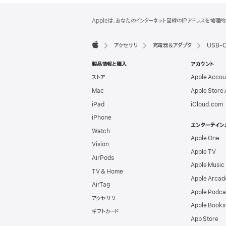
フ
脚
Appleは、あなたのインターネット回線のIPアドレスを地
注
ッ
タ
アクセサリ
充電器＆アダプタ
USB-C
ー
Apple
製品情報と購入
アカウント
ストア
Apple Acco
Mac
Apple Stor
iPad
iCloud.com
iPhone
エンターテイン
Watch
Apple One
Vision
Apple TV
AirPods
Apple Music
TV & Home
Apple Arcad
AirTag
Apple Podca
アクセサリ
Apple Books
ギフトカード
App Store