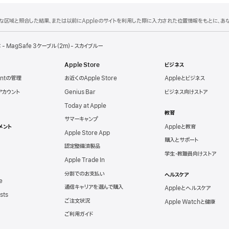
理的な区域と照合した結果、または以前にAppleのサイトを利用した際に入力された位置情報をもとに、
 - MagSafe 3ケーブル（2m）- スカイブルー
Apple Store
ビジネス
untの管理
お近くのApple Store
Appleとビジネス
eアカウント
Genius Bar
ビジネス向けストア
Today at Apple
教育
サマーキャンプ
メント
Appleと教育
Apple Store App
購入とサポート
認定整備済製品
学生・教職員向けストア
Apple Trade In
分割でのお支払い
ヘルスケア
e
通信キャリアを選んで購入
Appleとヘルスケア
sts
ご注文状況
Apple Watchと健康
ご利用ガイド