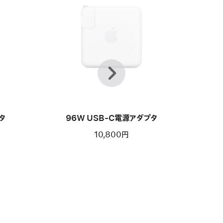
前
次
へ
タ
96W USB-C電源アダプタ
10,800円