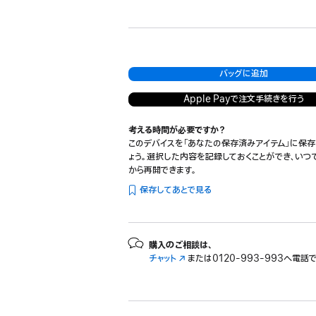
ペ
ッ
タ
ペ
ル
スカイブルー
開
ー
ド
ー
ー
バ
き
ス
ナ
ラ
ス
ー
ま
グ
イ
イ
ブ
す）
レ
ト
ト
ラ
バッグに追加
イ
ッ
ク
Apple Payで注文手続きを行う
考える時間が必要ですか？
このデバイスを「あなたの保存済みアイテム」に保存
ょう。選択した内容を記録しておくことができ、いつ
から再開できます。
保存してあとで見る
購入のご相談は、
チャット
（新
または
0120-993-993へ電話
規
ウ
イ
ン