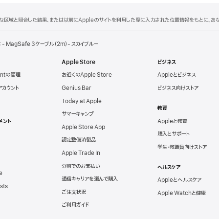
理的な区域と照合した結果、または以前にAppleのサイトを利用した際に入力された位置情報をもとに、
 - MagSafe 3ケーブル（2m）- スカイブルー
Apple Store
ビジネス
untの管理
お近くのApple Store
Appleとビジネス
eアカウント
Genius Bar
ビジネス向けストア
Today at Apple
教育
サマーキャンプ
メント
Appleと教育
Apple Store App
購入とサポート
認定整備済製品
学生・教職員向けストア
Apple Trade In
分割でのお支払い
ヘルスケア
e
通信キャリアを選んで購入
Appleとヘルスケア
sts
ご注文状況
Apple Watchと健康
ご利用ガイド