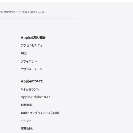
あなたのおおよその位置を判断します。
Appleの取り組み
アクセシビリティ
環境
プライバシー
サプライチェーン
Appleについて
Newsroom
Appleの役員について
採用情報
倫理とコンプライアンス（英語）
イベント
雇用創出