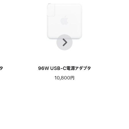
前
次
へ
タ
96W USB-C電源アダプタ
10,800円