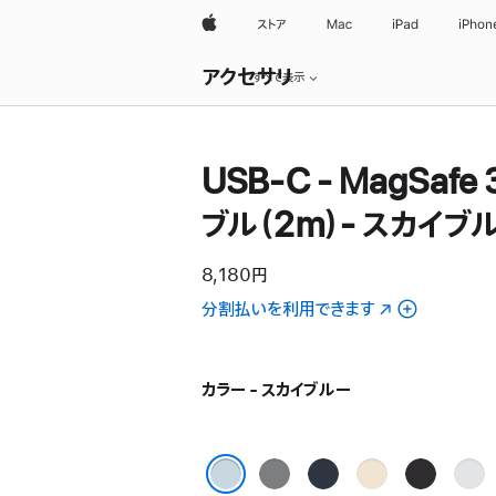
Apple
ストア
Mac
iPad
iPhon
ロ
アクセサリ
ー
すべて表示
カ
ル
ナ
ビ
USB-C - MagSafe
ゲ
ー
シ
ブル（2m）- スカイブ
ョ
ン
の
8,180円
メ
ニ
分割払いを利用できます
（新
ュ
規
ー
ウ
を
開
イ
カラー - スカイブルー
く
ン
ド
ウ
ス
ミ
ス
ス
シ
で