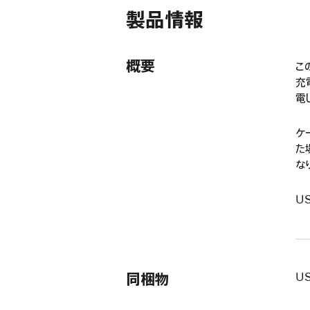
ド
製品情報
ウ
で
開
き
概要
こ
ま
充
す）
電
ケ
た
な
U
同梱物
US