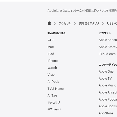
フ
脚
Appleは、あなたのインターネット回線のIPアドレスを地
注
ッ
タ
アクセサリ
充電器＆アダプタ
USB-C
ー
Apple
製品情報と購入
アカウント
ストア
Apple Acco
Mac
Apple Stor
iPad
iCloud.com
iPhone
エンターテイン
Watch
Apple One
Vision
Apple TV
AirPods
Apple Music
TV & Home
Apple Arcad
AirTag
Apple Podca
アクセサリ
Apple Books
ギフトカード
App Store