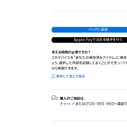
ペ
ッ
タ
ペ
ル
スカイブルー
開
ー
ド
ー
ー
バ
き
ス
ナ
ラ
ス
ー
ま
グ
イ
イ
ブ
す）
レ
ト
ト
ラ
バッグに追加
イ
ッ
ク
Apple Payで注文手続きを行う
考える時間が必要ですか？
このデバイスを「あなたの保存済みアイテム」に保存
ょう。選択した内容を記録しておくことができ、いつ
から再開できます。
保存してあとで見る
購入のご相談は、
チャット
（新
または
0120-993-993へ電話
規
ウ
イ
ン